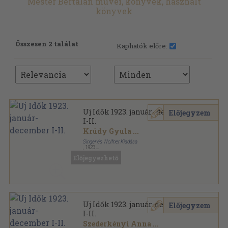
Mester Bertalan művei, könyvek, használt
könyvek
Összesen 2 találat
Kaphatók előre:
Uj Idők 1923. január- december
Előjegyzem
I-II.
Krúdy Gyula
...
Singer és Wolfner Kiadása
,
1923
Könyvkötői kötés
,
1560
oldal
Előjegyezhető
Uj Idők sorozat
Uj Idők 1923. január-december
Előjegyzem
I-II.
Szederkényi Anna
...