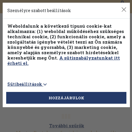
0
Toggle
Főmenü
Könyveink
navigation
Személyre szabott beállítások
Weboldalunk a következő típusú cookie-kat
alkalmazza: (1) weboldal működéséhez szükséges
technikai cookie, (2) funkcionális cookie, amely a
szolgáltatás igénybe vételét teszi az Ön számára
könnyebbé és gyorsabbá, (3) marketing cookie,
amely alapján személyre szabott hirdetésekkel
kereshetjük meg Önt.
A sütiszabályzatunkat itt
érheti el.
Sütibeállítások
HOZZÁJÁRULOK
További szűrők