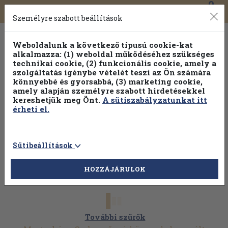
0
Toggle
Főmenü
Könyveink
navigation
Személyre szabott beállítások
Weboldalunk a következő típusú cookie-kat
alkalmazza: (1) weboldal működéséhez szükséges
technikai cookie, (2) funkcionális cookie, amely a
szolgáltatás igénybe vételét teszi az Ön számára
könnyebbé és gyorsabbá, (3) marketing cookie,
Válogasson több mint 1.000.000 kiadványunk közül
10-
amely alapján személyre szabott hirdetésekkel
100% kedvezménnyel!
kereshetjük meg Önt.
A sütiszabályzatunkat itt
érheti el.
Sütibeállítások
HOZZÁJÁRULOK
További szűrők