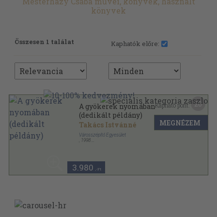
Mesterházy Csaba művei, könyvek, használt
könyvek
Összesen 1 találat
Kaphatók előre:
20
Kapható pont:
A gyökerek nyomában
(dedikált példány)
MEGNÉZEM
Takács Istvánné
Városszépítő Egyesület
,
1998
Ragasztott papírkötés
,
128
oldal
Helytörténeti sorozat sorozat
3.980
,-Ft