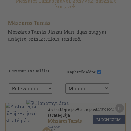
Mészáros Tamás művei, könyvek, használt
könyvek
Mészáros Tamás
Mészáros Tamás Jászai Mari-díjas magyar
újságíró, színikritikus, rendező.
Összesen 157 találat
Kaphatók előre:
18
Kapható pont:
A stratégia jövője - a jövő
stratégiája
MEGNÉZEM
Mészáros Tamás
Aula Kiadó
,
2002