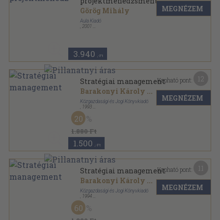
projektmenedzsment
MEGNÉZEM
Görög Mihály
Aula Kiadó
,
2001
Ragasztott papírkötés
,
190
oldal
3.940
,-Ft
12
Kapható pont:
Stratégiai management
Barakonyi Károly
...
MEGNÉZEM
Közgazdasági és Jogi Könyvkiadó
,
1993
Ragasztott papírkötés
,
336
oldal
20
1.880 Ft
1.500
,-Ft
11
Kapható pont:
Stratégiai management
Barakonyi Károly
...
MEGNÉZEM
Közgazdasági és Jogi Könyvkiadó
,
1994
Ragasztott papírkötés
,
336
oldal
60