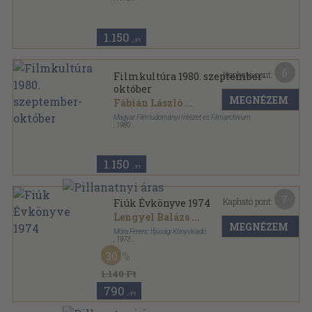
Ragasztott papírkötés
,
111
oldal
Filmkultúra sorozat
1.150
,-Ft
6
Kapható pont:
Filmkultúra 1980. szeptember-
október
MEGNÉZEM
Fábián László
...
Magyar Filmtudományi Intézet és Filmarchívum
,
1980
Ragasztott papírkötés
,
112
oldal
Filmkultúra sorozat
1.150
,-Ft
7
Kapható pont:
Fiúk Évkönyve 1974
Lengyel Balázs
...
MEGNÉZEM
Móra Ferenc Ifjúsági Könyvkiadó
,
1973
Fűzött kemény papírkötés
,
378
oldal
30
Fiúk Évkönyve sorozat
1.140 Ft
790
,-Ft