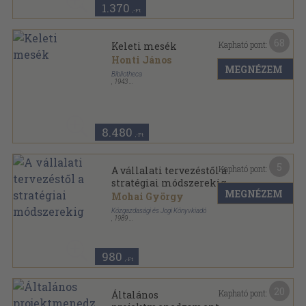
1.370
,-Ft
68
Kapható pont:
Keleti mesék
Honti János
MEGNÉZEM
Bibliotheca
,
1943
Félvászon
,
310
oldal
Fabula sorozat
8.480
,-Ft
5
Kapható pont:
A vállalati tervezéstől a
stratégiai módszerekig
MEGNÉZEM
Mohai György
Közgazdasági és Jogi Könyvkiadó
,
1989
Ragasztott papírkötés
,
162
oldal
980
,-Ft
20
Kapható pont:
Általános