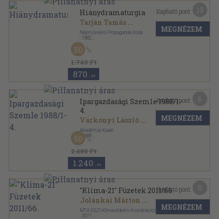
13
Kapható pont:
Hiánydramaturgia
Tarján Tamás
...
MEGNÉZEM
Népművelési Propaganda Iroda
,
1982
Ragasztott papírkötés
,
180
oldal
50
Szkénetéka sorozat
1.740 Ft
870
,-Ft
6
Kapható pont:
Ipargazdasági Szemle 1988/1-
4.
MEGNÉZEM
Várkonyi László
...
Akadémiai Kiadó
,
1988
50
Ragasztott papírkötés
,
434
oldal
Ipargazdasági Szemle sorozat
2.480 Ft
1.240
,-Ft
5
Kapható pont:
"Klíma-21" Füzetek 2011/66.
Jolánkai Márton
...
MEGNÉZEM
MTA KSZI Klímavédelmi Koordinációs Iroda
,
2011