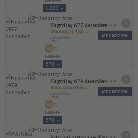
2.440 Ft
1.220
,-Ft
3
Kapható pont:
Nagyvilág 1977. december
Gennagyij Ajgi
...
MEGNÉZEM
Lapkiadó Vállalat
,
1977
Fűzött papírkötés
,
156
oldal
50
Nagyvilág sorozat
1.150 Ft
570
,-Ft
3
Kapható pont:
Nagyvilág 1979. december
Roland Barthes
...
MEGNÉZEM
Lapkiadó Vállalat
,
1979
Ragasztott papírkötés
,
156
oldal
50
Nagyvilág sorozat
1.150 Ft
570
,-Ft
12
Kapható pont:
Politikai pártok a 19-20.