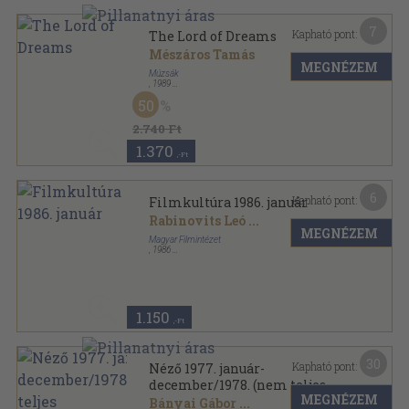
7
Kapható pont:
The Lord of Dreams
Mészáros Tamás
MEGNÉZEM
Múzsák
,
1989
Fűzött papírkötés
,
112
oldal
50
2.740 Ft
1.370
,-Ft
6
Kapható pont:
Filmkultúra 1986. január
Rabinovits Leó
...
MEGNÉZEM
Magyar Filmintézet
,
1986
Ragasztott papírkötés
,
95
oldal
Filmkultúra sorozat
1.150
,-Ft
30
Kapható pont:
Néző 1977. január-
december/1978. (nem teljes
MEGNÉZEM
évfolyam)/Színházak bérleti
Bányai Gábor
...