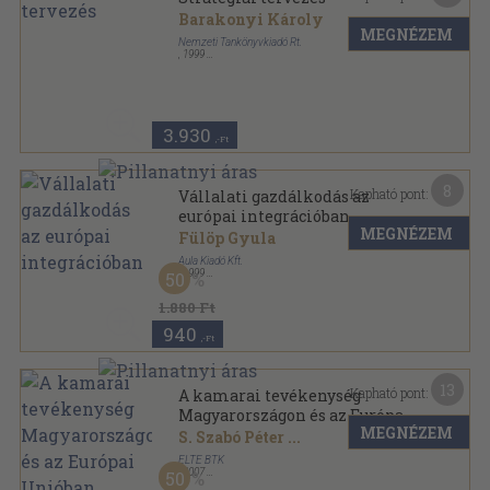
Barakonyi Károly
MEGNÉZEM
Nemzeti Tankönyvkiadó Rt.
,
1999
Ragasztott papírkötés
,
240
oldal
Stratégiaalkotás sorozat
3.930
,-Ft
8
Kapható pont:
Vállalati gazdálkodás az
európai integrációban
MEGNÉZEM
Fülöp Gyula
Aula Kiadó Kft.
,
1999
50
Fűzött kemény papírkötés
,
350
oldal
1.880 Ft
940
,-Ft
13
Kapható pont:
A kamarai tevékenység
Magyarországon és az Európai
MEGNÉZEM
Unióban
S. Szabó Péter
...
ELTE BTK
,
2007
50
Ragasztott papírkötés
,
286
oldal