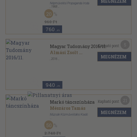
MEGNÉZEM
Népművelési Propaganda Iroda
,
1968
Fűzött papírkötés
,
147
oldal
20
960 Ft
760
,-Ft
5
Kapható pont:
Magyar Tudomány 2016/11.
Almási Zsolt
...
MEGNÉZEM
,
2016
Ragasztott papírkötés
,
127
oldal
Magyar Tudomány sorozat
940
,-Ft
21
Kapható pont:
Markó táncszínháza
Mészáros Tamás
MEGNÉZEM
Múzsák Közművelődési Kiadó
Ragasztott papírkötés
,
122
oldal
50
2.740 Ft