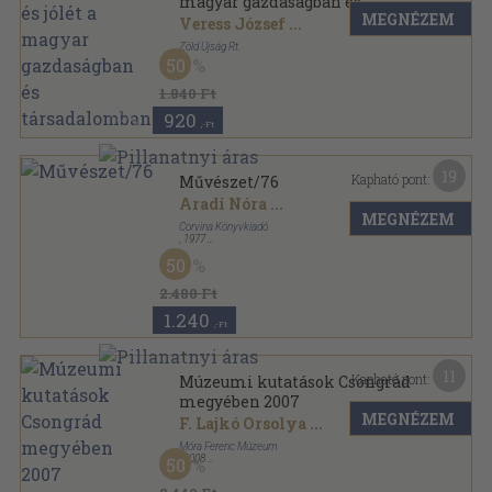
magyar gazdaságban és
MEGNÉZEM
társadalomban
Veress József
...
Zöld Újság Rt.
50
Ragasztott papírkötés
,
232
oldal
Világgazdaság sorozat
1.840 Ft
920
,-Ft
19
Kapható pont:
Művészet/76
Aradi Nóra
...
MEGNÉZEM
Corvina Könyvkiadó
,
1977
Fűzött kemény papírkötés
,
320
oldal
50
Művészet sorozat
2.480 Ft
1.240
,-Ft
11
Kapható pont:
Múzeumi kutatások Csongrád
megyében 2007
MEGNÉZEM
F. Lajkó Orsolya
...
Móra Ferenc Múzeum
,
2008
50
Ragasztott papírkötés
,
177
oldal
Múzeumi kutatások Csongrád megyében sorozat