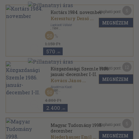
5
Kapható pont:
Kortárs 1984. november
Keresztury Dezső
...
MEGNÉZEM
Lapkiadó Vállalat
,
1984
Ragasztott papírkötés
,
166
oldal
50
Kortárs sorozat
1.150 Ft
570
,-Ft
12
Kapható pont:
Közgazdasági Szemle 1986.
január-december I-II.
MEGNÉZEM
Kovács János
...
Akadémiai Kiadó
,
1986
50
Könyvkötői kötés
,
1536
oldal
Közgazdasági Szemle sorozat
4.800 Ft
2.400
,-Ft
5
Kapható pont:
Magyar Tudomány 1998.
december
MEGNÉZEM
Niederhauser Emil
...