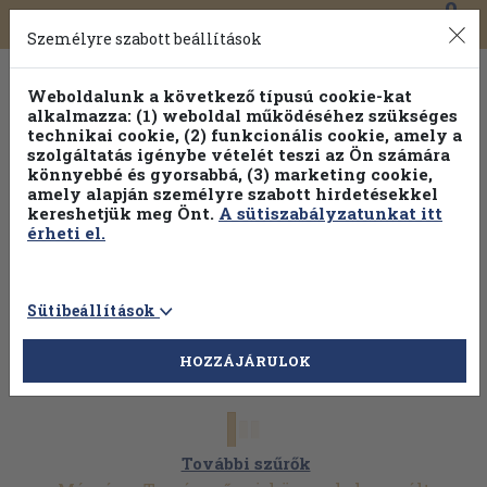
0
Toggle
Főmenü
Könyveink
navigation
Személyre szabott beállítások
Weboldalunk a következő típusú cookie-kat
alkalmazza: (1) weboldal működéséhez szükséges
technikai cookie, (2) funkcionális cookie, amely a
szolgáltatás igénybe vételét teszi az Ön számára
könnyebbé és gyorsabbá, (3) marketing cookie,
Válogasson több mint 30 000 kötet közül
amely alapján személyre szabott hirdetésekkel
Hobbi témakörökben
20% kedvezménnyel!
kereshetjük meg Önt.
A sütiszabályzatunkat itt
érheti el.
Sütibeállítások
HOZZÁJÁRULOK
További szűrők