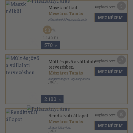
5
Kapható pont:
Maszk nélkül
Mészáros Tamás
MEGNÉZEM
Népművelési Propaganda Iroda
Ragasztott papírkötés
,
376
oldal
50
Szkénetéka sorozat
1.140 Ft
570
,-Ft
17
Kapható pont:
Múlt és jövő a vállalati
tervezésben
MEGNÉZEM
Mészáros Tamás
Közgazdasági és Jogi Könyvkiadó
,
1987
Fűzött kemény papírkötés
,
281
oldal
2.180
,-Ft
18
Kapható pont:
Rendkívüli állapot
Mészáros Tamás
MEGNÉZEM
Magyar Könyvklub
,
2003