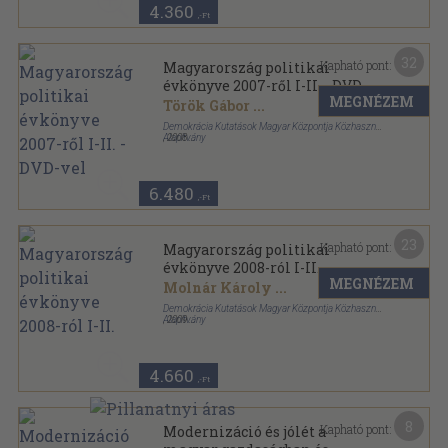
4.360
,-Ft
32
Kapható pont:
Magyarország politikai
évkönyve 2007-ről I-II. - DVD-
MEGNÉZEM
vel
Török Gábor
...
Demokrácia Kutatások Magyar Központja Közhasznú
Alapítvány
,
2008
Ragasztott papírkötés
,
1259
oldal
Magyarország politikai évkönyve sorozat
6.480
,-Ft
23
Kapható pont:
Magyarország politikai
évkönyve 2008-ról I-II.
MEGNÉZEM
Molnár Károly
...
Demokrácia Kutatások Magyar Központja Közhasznú
Alapítvány
,
2009
Ragasztott papírkötés
,
1416
oldal
Magyarország politikai évkönyve sorozat
4.660
,-Ft
8
Kapható pont:
Modernizáció és jólét a