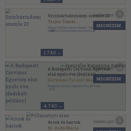
,-Ft
9
Kapható pont:
Színháztudományi szemle 23
Tarján Tamás
...
MEGNÉZEM
Magyar Színházi Intézet-Magyar Tudományos
Akadémia Színháztudományi Bizottság
,
1987
Tűzött kötés
,
170
oldal
Színháztudományi Szemle sorozat
1.740
,-Ft
38
Kapható pont:
A Budapesti Corvinus Egyetem
első nyolc éve (dedikált
MEGNÉZEM
példány)
Gulyásné Turóczi Margit
...
Budapesti Corvinus Egyetem-Kossuth Kiadó
,
2012
Fűzött kemény papírkötés
,
223
oldal
4.740
,-Ft
4
Kapható pont:
Arcok és harcok
Dr. Ardó Mária