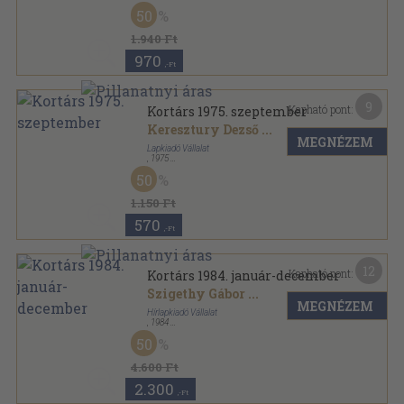
Ragasztott papírkötés
,
106
oldal
50
"Klíma-21" Füzetek sorozat
1.940 Ft
970
,-Ft
9
Kapható pont:
Kortárs 1975. szeptember
Keresztury Dezső
...
MEGNÉZEM
Lapkiadó Vállalat
,
1975
Ragasztott papírkötés
,
164
oldal
50
Kortárs sorozat
1.150 Ft
570
,-Ft
12
Kapható pont:
Kortárs 1984. január-december
Szigethy Gábor
...
MEGNÉZEM
Hírlapkiadó Vállalat
,
1984
Ragasztott papírkötés
,
2008
oldal
50
Kortárs sorozat
4.600 Ft
2.300
,-Ft