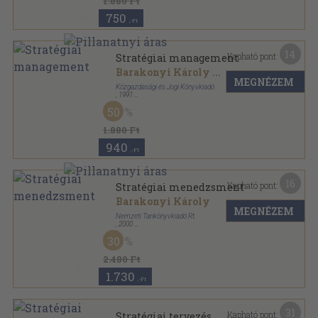
1.880 Ft
750
,-Ft
14
Kapható pont:
Stratégiai management
Barakonyi Károly
...
MEGNÉZEM
Közgazdasági és Jogi Könyvkiadó
,
1991
Fűzött kemény papírkötés
,
336
oldal
50
1.880 Ft
940
,-Ft
16
Kapható pont:
Stratégiai menedzsment
Barakonyi Károly
MEGNÉZEM
Nemzeti Tankönyvkiadó Rt.
,
2000
Ragasztott papírkötés
,
240
oldal
30
Stratégiaalkotás sorozat
2.480 Ft
1.730
,-Ft
31
Kapható pont:
Stratégiai tervezés