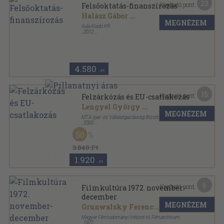
23
Kapható pont:
Felsőoktatás-finanszírozás
Halász Gábor
...
MEGNÉZEM
Aula Kiadó Kft.
,
2012
Ragasztott papírkötés
,
338
oldal
4.580
,-Ft
15
Kapható pont:
Felzárkózás és EU-csatlakozás
Lengyel György
...
MEGNÉZEM
MTA Ipar- és Vállalatgazdasági Bizottsága
,
2000
Ragasztott papírkötés
,
398
oldal
50
3.840 Ft
1.920
,-Ft
6
Kapható pont:
Filmkultúra 1972. november-
december
MEGNÉZEM
Grunwalsky Ferenc
...
Magyar Filmtudományi Intézet és Filmarchívum
,
1972