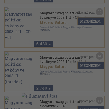
,-Ft
32
Kapható pont:
Magyarország politikai
évkönyve 2003. I-II. - CD-vel
MEGNÉZEM
Magyar Bálint
...
Demokrácia Kutatások Magyar Központja Közhasznú
Alapítvány
,
2003
Ragasztott papírkötés
,
1706
oldal
Magyarország politikai évkönyve sorozat
6.480
,-Ft
14
Kapható pont:
Magyarország politikai
évkönyve 2003. II. (töredék)
MEGNÉZEM
Magyar Bálint
...
Demokrácia Kutatások Magyar Központja Közhasznú
Alapítvány
,
2003
Ragasztott papírkötés
,
848
oldal
Magyarország politikai évkönyve sorozat
2.740
,-Ft
33
Kapható pont:
Magyarország politikai
évkönyve 2004