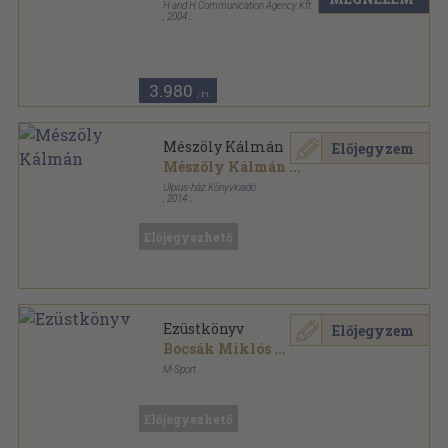
H and H Communication Agency Kft.
,
2004
Ragasztott papírkötés
,
441
oldal
3.980
,-Ft
Mészöly Kálmán
Előjegyzem
Mészöly Kálmán
...
Ulpius-ház Könyvkiadó
,
2014
Ragasztott papírkötés
,
284
oldal
Előjegyezhető
Ezüstkönyv
Előjegyzem
Bocsák Miklós
...
M-Sport
Fűzött kemény papírkötés
,
271
oldal
Előjegyezhető