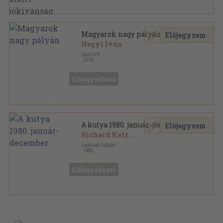
Magyarok nagy pályán
Előjegyzem
Hegyi Iván
Sprint Kft.
,
2010
Fűzött kemény papírkötés
,
200
oldal
Előjegyezhető
A kutya 1980. január-december
Előjegyzem
Richard Katz
...
Lapkiadó Vállalat
,
1980
Tűzött kötés
,
384
oldal
A Kutya sorozat
Előjegyezhető