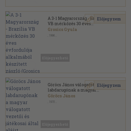
A 3-1 Magyarország - Brazília
Előjegyzem
VB mérkőzés 30 éves
évfordulója alkalmából
Grosics Gyula
készített zászló (Grosics Gyula,
,
1996
Puskás Ferenc, Hidegkuti
Vászon
,
1
oldal
Nándor, Albert Flórián, Rákosi
Gyula és további 12 személy
által aláírt példány)
Előjegyezhető
Göröcs János válogatott
Előjegyzem
labdarugónak a magyar
válogatott vezetői és játékosai
Göröcs János
által aláírt jókívánság
,
1970
Papír
,
1
oldal
Előjegyezhető