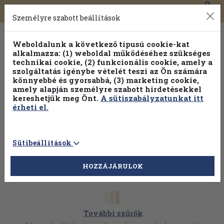
0
Toggle
Főmenü
Könyveink
navigation
Személyre szabott beállítások
Weboldalunk a következő típusú cookie-kat
alkalmazza: (1) weboldal működéséhez szükséges
technikai cookie, (2) funkcionális cookie, amely a
szolgáltatás igénybe vételét teszi az Ön számára
könnyebbé és gyorsabbá, (3) marketing cookie,
amely alapján személyre szabott hirdetésekkel
kereshetjük meg Önt.
A sütiszabályzatunkat itt
érheti el.
Sütibeállítások
HOZZÁJÁRULOK
További szűrők