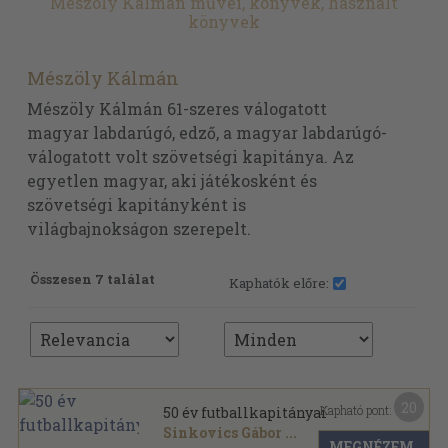
Mészöly Kálmán művei, könyvek, használt
könyvek
Mészöly Kálmán
Mészöly Kálmán 61-szeres válogatott
magyar labdarúgó, edző, a magyar labdarúgó-
válogatott volt szövetségi kapitánya. Az
egyetlen magyar, aki játékosként és
szövetségi kapitányként is
világbajnokságon szerepelt.
Összesen 7 találat
Kaphatók előre:
20
Kapható pont:
50 év futballkapitányai
Sinkovics Gábor
...
MEGNÉZEM