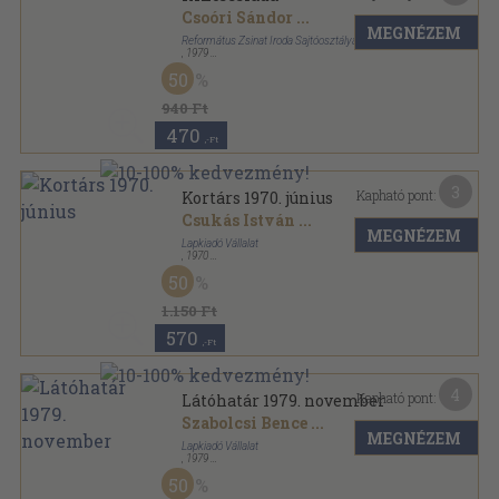
Csoóri Sándor
...
MEGNÉZEM
Református Zsinat Iroda Sajtóosztálya
,
1979
Vászon
,
527
oldal
50
940 Ft
470
,-Ft
3
Kapható pont:
Kortárs 1970. június
Csukás István
...
MEGNÉZEM
Lapkiadó Vállalat
,
1970
Ragasztott papírkötés
,
163
oldal
50
Kortárs sorozat
1.150 Ft
570
,-Ft
4
Kapható pont:
Látóhatár 1979. november
Szabolcsi Bence
...
MEGNÉZEM
Lapkiadó Vállalat
,
1979
Ragasztott papírkötés
,
240
oldal
50
Látóhatár sorozat