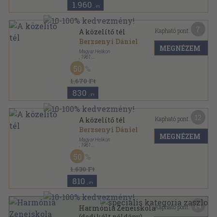
1.960
,-Ft
7
Kapható pont:
A közelítő tél
Berzsenyi Dániel
MEGNÉZEM
Magyar Helikon
,
1961
Félbőr
,
123
oldal
50
1.670 Ft
830
,-Ft
12
Kapható pont:
A közelítő tél
Berzsenyi Dániel
MEGNÉZEM
Magyar Helikon
,
1961
Vászon
,
123
oldal
50
1.630 Ft
810
,-Ft
14
Kapható pont:
Harmónia Zeneiskola
(dedikált példány)