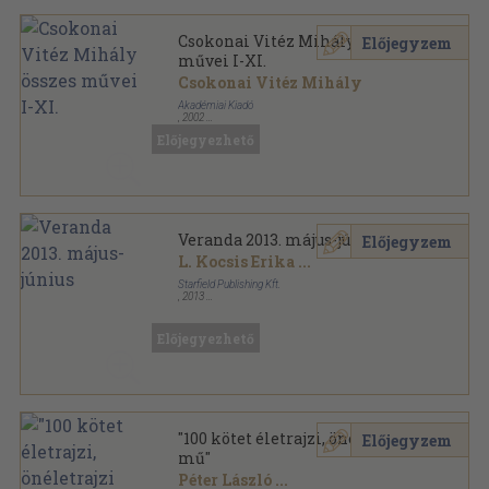
Csokonai Vitéz Mihály összes
Előjegyzem
művei I-XI.
Csokonai Vitéz Mihály
Akadémiai Kiadó
,
2002
Vászon
,
7732
oldal
Előjegyezhető
Csokonai Vitéz Mihály összes művei sorozat
Veranda 2013. május-június
Előjegyzem
L. Kocsis Erika
...
Starfield Publishing Kft.
,
2013
Tűzött kötés
,
66
oldal
Veranda sorozat
Előjegyezhető
"100 kötet életrajzi, önéletrajzi
Előjegyzem
mű"
Péter László
...