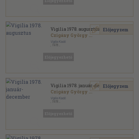
Előjegyezhető
Vigilia 1978. augusztus
Előjegyzem
Czigány György
...
Vigilia Kiadó
,
1978
Ragasztott papírkötés
,
71
oldal
Vigilia sorozat
Előjegyezhető
Vigilia 1978. január-december
Előjegyzem
Czigány György
...
Vigilia Kiadó
,
1978
Ragasztott papírkötés
,
863
oldal
Vigilia sorozat
Előjegyezhető