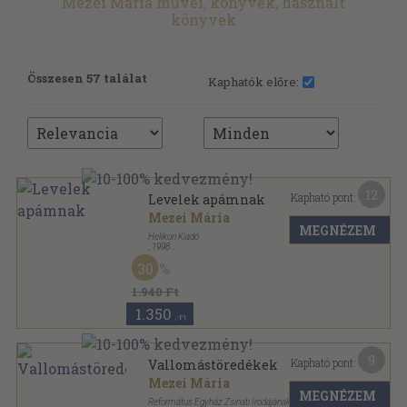
Mezei Mária művei, könyvek, használt
könyvek
Összesen 57 találat
Kaphatók előre:
12
Kapható pont:
Levelek apámnak
Mezei Mária
MEGNÉZEM
Helikon Kiadó
,
1998
Fűzött kemény papírkötés
,
134
oldal
30
1.940 Ft
1.350
,-Ft
9
Kapható pont:
Vallomástöredékek
Mezei Mária
MEGNÉZEM
Református Egyház Zsinati Irodájának Sajtóosztálya