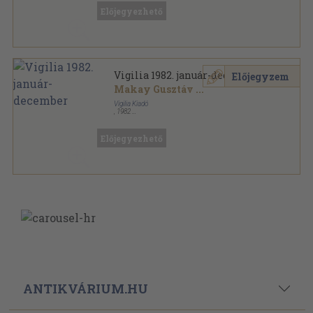
Előjegyezhető
Vigilia 1982. január-december
Előjegyzem
Makay Gusztáv
...
Vigilia Kiadó
,
1982
Könyvkötői kötés
,
960
oldal
Vigilia sorozat
Előjegyezhető
ANTIKVÁRIUM.HU