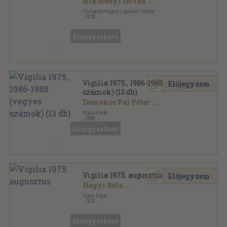
Nikolényi István
...
Csongrád megyei Lapkiadó Vállalat
,
1979
Fűzött papírkötés
,
96
oldal
Tiszatáj sorozat
Előjegyezhető
Vigilia 1975., 1986-1988. (vegyes
Előjegyzem
számok) (13 db)
Domokos Pál Péter
...
Vigilia Kiadó
,
1988
Ragasztott papírkötés
,
1020
oldal
Előjegyezhető
Vigilia sorozat
Vigilia 1975. augusztus
Előjegyzem
Hegyi Béla
...
Vigilia Kiadó
,
1975
Ragasztott papírkötés
,
71
oldal
Vigilia sorozat
Előjegyezhető