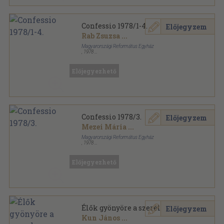
Confessio 1978/1-4.
Előjegyzem
Rab Zsuzsa
...
Magyarországi Református Egyház
,
1978
Könyvkötői kötés
,
512
oldal
Confessio sorozat
Előjegyezhető
Confessio 1978/3.
Előjegyzem
Mezei Mária
...
Magyarországi Református Egyház
,
1978
Ragasztott papírkötés
,
124
oldal
Confessio sorozat
Előjegyezhető
Élők gyönyöre a szerelem
Előjegyzem
Kun János
...