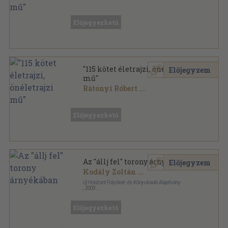
Vegyes
,
35200
oldal
Előjegyezhető
"115 kötet életrajzi, önéletrajzi
Előjegyzem
mű"
Rátonyi Róbert
...
Vegyes
,
33646
oldal
Előjegyezhető
Az "állj fel" torony árnyékában
Előjegyzem
Kodály Zoltán
...
Új Horizont Folyóirat- és Könyvkiadó Alapítvány
,
2003
Fűzött kemény papírkötés
,
639
oldal
Előjegyezhető