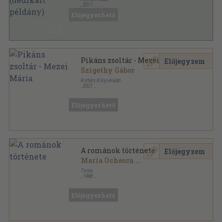
,
2011
Fűzött kemény papírkötés
,
140
oldal
Előjegyezhető
Pikáns zsoltár - Mezei Mária
Előjegyzem
Szigethy Gábor
Kortárs Könyvkiadó
,
2021
Fűzött kemény papírkötés
,
271
oldal
Előjegyezhető
A románok története
Előjegyzem
Maria Ochescu
...
Teora
,
1998
Ragasztott papírkötés
,
96
oldal
Ministerul Educatiei Nationale sorozat
Előjegyezhető