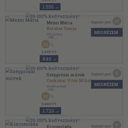
1.550
,-Ft
13
Kapható pont:
Mezei Mária
Barabás Tamás
MEGNÉZEM
Officina Nova
,
1988
Vászon
,
75
oldal
50
1.690 Ft
840
,-Ft
9
Kapható pont:
Szépprózai művek
Csokonai Vitéz Mihály
MEGNÉZEM
Akadémiai Kiadó
,
1990
Vászon
,
477
oldal
50
Csokonai Vitéz Mihály összes művei sorozat
3.440 Ft
1.720
,-Ft
7
Kapható pont:
Kincsesláda