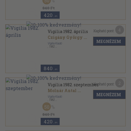
50
840 Ft
420
,-Ft
4
Kapható pont:
Vigilia 1982. április
Czigány György
...
MEGNÉZEM
Vigilia Kiadó
,
1982
Ragasztott papírkötés
,
78
oldal
Vigilia sorozat
840
,-Ft
2
Kapható pont:
Vigilia 1982. szeptember
Molnár Antal
...
MEGNÉZEM
Vigilia Kiadó
,
1982
Ragasztott papírkötés
,
79
oldal
50
Vigilia sorozat
840 Ft
420
,-Ft