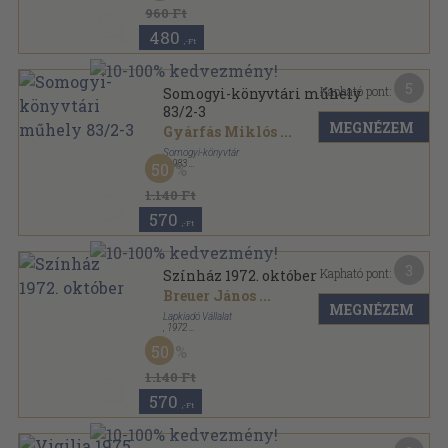
960 Ft
480
,-Ft
5
Kapható pont:
Somogyi-könyvtári műhely
83/2-3
MEGNÉZEM
Gyárfás Miklós
...
Somogyi-könyvtár
,
1983
50
Ragasztott papírkötés
,
143
oldal
Somogyi-könyvtári műhely sorozat
1.140 Ft
570
,-Ft
3
Kapható pont:
Színház 1972. október
Breuer János
...
MEGNÉZEM
Lapkiadó Vállalat
,
1972
Tűzött kötés
,
48
oldal
50
Színház sorozat
1.140 Ft
570
,-Ft