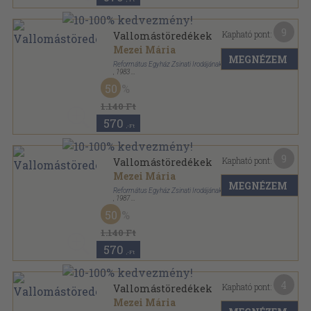
9
Kapható pont:
Vallomástöredékek
Mezei Mária
MEGNÉZEM
Református Egyház Zsinati Irodájának Sajtóosztálya
,
1983
Vászon
,
367
oldal
50
1.140 Ft
570
,-Ft
9
Kapható pont:
Vallomástöredékek
Mezei Mária
MEGNÉZEM
Református Egyház Zsinati Irodájának Sajtóosztálya
,
1987
Fűzött kemény papírkötés
,
367
oldal
50
1.140 Ft
570
,-Ft
4
Kapható pont:
Vallomástöredékek
Mezei Mária