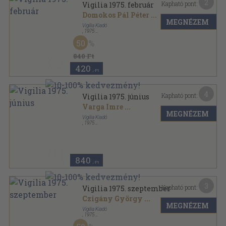
2
Kapható pont:
Vigilia 1975. február
Domokos Pál Péter
...
MEGNÉZEM
Vigilia Kiadó
,
1975
Ragasztott papírkötés
,
71
oldal
50
Vigilia sorozat
840 Ft
420
,-Ft
4
Kapható pont:
Vigilia 1975. június
Varga Imre
...
MEGNÉZEM
Vigilia Kiadó
,
1975
Ragasztott papírkötés
,
71
oldal
Vigilia sorozat
840
,-Ft
3
Kapható pont:
Vigilia 1975. szeptember
Czigány György
...
MEGNÉZEM
Vigilia Kiadó
,
1975
Ragasztott papírkötés
,
71
oldal
Vigilia sorozat