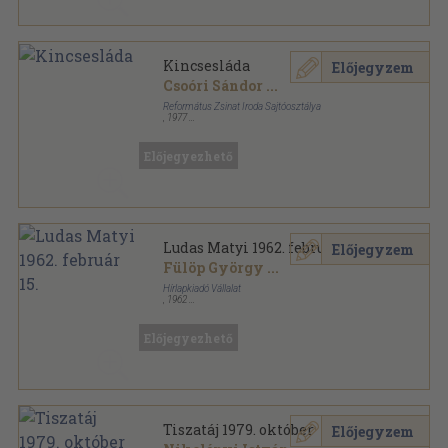
Kincsesláda
Előjegyzem
Csoóri Sándor
...
Református Zsinat Iroda Sajtóosztálya
,
1977
Vászon
,
527
oldal
Előjegyezhető
Ludas Matyi 1962. február 15.
Előjegyzem
Fülöp György
...
Hírlapkiadó Vállalat
,
1962
Ragasztott papírkötés
,
16
oldal
Ludas Matyi sorozat
Előjegyezhető
Tiszatáj 1979. október
Előjegyzem