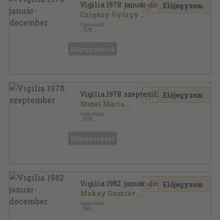
Vigilia 1978. január-december
Előjegyzem
Czigány György
...
Vigilia Kiadó
,
1978
Könyvkötői kötés
,
863
oldal
Vigilia sorozat
Előjegyezhető
Vigilia 1978. szeptember
Előjegyzem
Mezei Mária
...
Vigilia Kiadó
,
1978
Ragasztott papírkötés
,
71
oldal
Vigilia sorozat
Előjegyezhető
Vigilia 1982. január-december
Előjegyzem
Makay Gusztáv
...
Vigilia Kiadó
,
1982
Ragasztott papírkötés
,
960
oldal
Vigilia sorozat