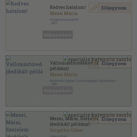
Kedves hatalom!
Előjegyzem
Mezei Mária
Holnap Könyvkiadó Kft.
,
2001
Fűzött kemény papírkötés
,
68
oldal
Előjegyezhető
Vallomástöredékek (dedikált
Előjegyzem
példány)
Mezei Mária
Református Egyház Zsinati Irodájának Sajtóosztálya
,
1981
Vászon
,
367
oldal
Előjegyezhető
Mezei, Márai, Szerelem
Előjegyzem
(dedikált példány)
Szigethy Gábor
Helikon Kiadó