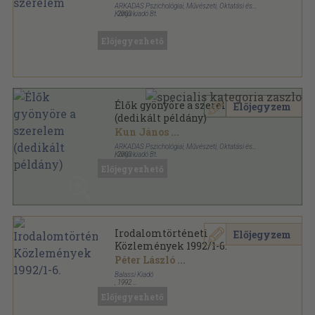
ARKADAS Pszichológiai, Művészeti, Oktatási és
Könyvkiadó Bt.
,
2002
Fűzött kemény papírkötés
,
256
oldal
Szeretet-Szerelem-Szexualitás sorozat
Előjegyezhető
Élők gyönyöre a szerelem
Előjegyzem
(dedikált példány)
Kun János
...
ARKADAS Pszichológiai, Művészeti, Oktatási és
Könyvkiadó Bt.
,
2002
Fűzött kemény papírkötés
,
256
oldal
Előjegyezhető
Szeretet-Szerelem-Szexualitás sorozat
Irodalomtörténeti
Előjegyzem
Közlemények 1992/1-6.
Péter László
...
Balassi Kiadó
,
1992
Ragasztott papírkötés
,
732
oldal
Előjegyezhető
Irodalomtörténeti Közlemények sorozat