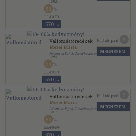
,
1982
Vászon
,
367
oldal
50
1.140 Ft
570
,-Ft
9
Kapható pont:
Vallomástöredékek
Mezei Mária
MEGNÉZEM
Református Egyház Zsinati Irodájának Sajtóosztálya
,
1985
Vászon
,
367
oldal
50
1.140 Ft
570
,-Ft
9
Kapható pont:
Vallomástöredékek
Mezei Mária
MEGNÉZEM
Református Egyház Zsinati Irodájának Sajtóosztálya
,
1981
Vászon
,
367
oldal
50
1.140 Ft
570
,-Ft