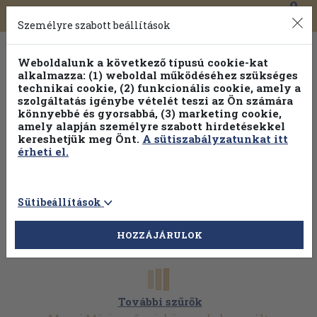
0
Toggle
Főmenü
Könyveink
navigation
Személyre szabott beállítások
Weboldalunk a következő típusú cookie-kat
alkalmazza: (1) weboldal működéséhez szükséges
technikai cookie, (2) funkcionális cookie, amely a
szolgáltatás igénybe vételét teszi az Ön számára
könnyebbé és gyorsabbá, (3) marketing cookie,
Válogasson több mint 1.000.000 kiadványunk közül
10-
amely alapján személyre szabott hirdetésekkel
100% kedvezménnyel!
kereshetjük meg Önt.
A sütiszabályzatunkat itt
érheti el.
Sütibeállítások
HOZZÁJÁRULOK
További szűrők