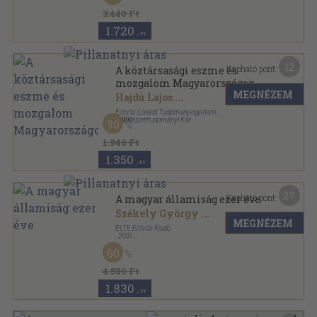
Bibliotheca Iuridica sorozat
3.440 Ft
1.720
,-Ft
12
Kapható pont:
A köztársasági eszme és
mozgalom Magyarországon
MEGNÉZEM
Hajdú Lajos
...
Eötvös Lóránd Tudományegyetem
Bölcsészettudományi Kar
,
1990
30
Ragasztott papírkötés
,
110
oldal
1.940 Ft
1.350
,-Ft
27
Kapható pont:
A magyar államiság ezer éve
Székely György
...
MEGNÉZEM
ELTE Eötvös Kiadó
,
2001
Fűzött kemény papírkötés
,
544
oldal
60
4.580 Ft
1.830
,-Ft