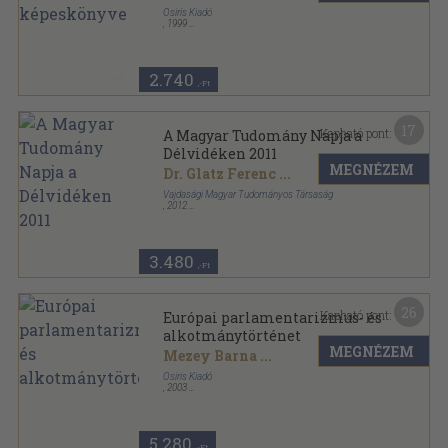
Osiris Kiadó
,
1999
Fűzött kemény papírkötés
,
236
oldal
2.740
,-Ft
17
Kapható pont:
A Magyar Tudomány Napja a
Délvidéken 2011
MEGNÉZEM
Dr. Glatz Ferenc
...
Vajdasági Magyar Tudományos Társaság
,
2012
Fűzött kemény papírkötés
,
607
oldal
3.480
,-Ft
26
Kapható pont:
Európai parlamentarizmus- és
alkotmánytörténet
MEGNÉZEM
Mezey Barna
...
Osiris Kiadó
,
2003
Fűzött kemény papírkötés
,
361
oldal
Osiris tankönyvek sorozat
5.280
,-Ft