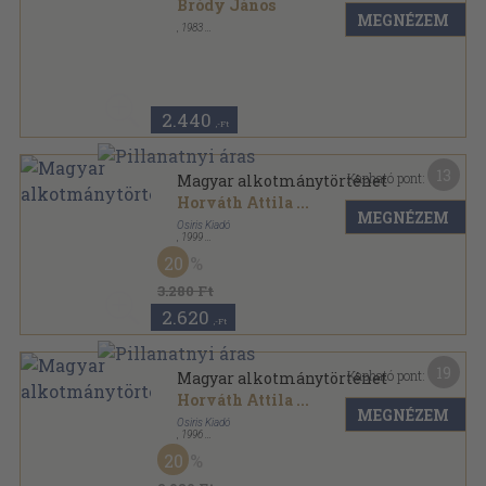
Bródy János
MEGNÉZEM
,
1983
Tűzött kötés
,
176
oldal
2.440
,-Ft
13
Kapható pont:
Magyar alkotmánytörténet
Horváth Attila
...
MEGNÉZEM
Osiris Kiadó
,
1999
Fűzött kemény papírkötés
,
445
oldal
20
Osiris tankönyvek sorozat
3.280 Ft
2.620
,-Ft
19
Kapható pont:
Magyar alkotmánytörténet
Horváth Attila
...
MEGNÉZEM
Osiris Kiadó
,
1996
Fűzött kemény papírkötés
,
433
oldal
20
Osiris tankönyvek sorozat