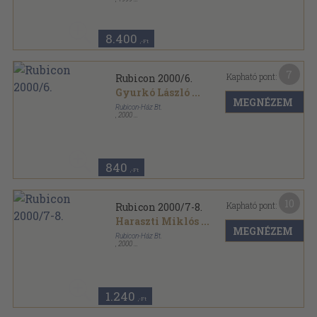
Tűzött kötés
,
410
oldal
Rubicon sorozat
8.400
,-Ft
7
Kapható pont:
Rubicon 2000/6.
Gyurkó László
...
MEGNÉZEM
Rubicon-Ház Bt.
,
2000
Tűzött kötés
,
50
oldal
Rubicon sorozat
840
,-Ft
10
Kapható pont:
Rubicon 2000/7-8.
Haraszti Miklós
...
MEGNÉZEM
Rubicon-Ház Bt.
,
2000
Tűzött kötés
,
98
oldal
Rubicon sorozat
1.240
,-Ft