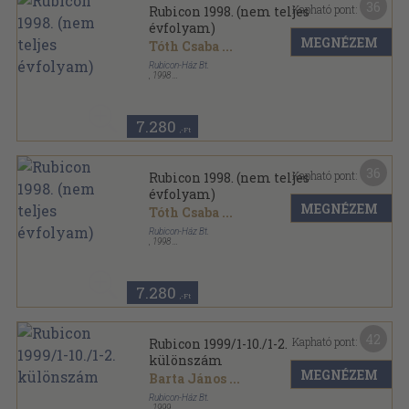
36
Kapható pont:
Rubicon 1998. (nem teljes
évfolyam)
MEGNÉZEM
Tóth Csaba
...
Rubicon-Ház Bt.
,
1998
Tűzött kötés
,
414
oldal
Rubicon sorozat
7.280
,-Ft
36
Kapható pont:
Rubicon 1998. (nem teljes
évfolyam)
MEGNÉZEM
Tóth Csaba
...
Rubicon-Ház Bt.
,
1998
Könyvkötői kötés
,
414
oldal
Rubicon sorozat
7.280
,-Ft
42
Kapható pont:
Rubicon 1999/1-10./1-2.
különszám
MEGNÉZEM
Barta János
...
Rubicon-Ház Bt.
,
1999