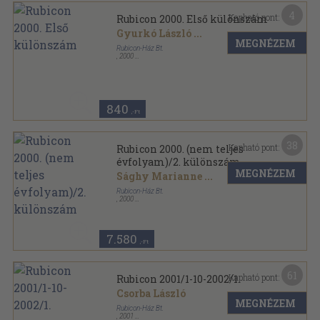
4
Kapható pont:
Rubicon 2000. Első különszám
Gyurkó László
...
MEGNÉZEM
Rubicon-Ház Bt.
,
2000
Tűzött kötés
,
50
oldal
Rubicon sorozat
840
,-Ft
38
Kapható pont:
Rubicon 2000. (nem teljes
évfolyam)/2. különszám
MEGNÉZEM
Sághy Marianne
...
Rubicon-Ház Bt.
,
2000
Tűzött kötés
,
479
oldal
Rubicon sorozat
7.580
,-Ft
61
Kapható pont:
Rubicon 2001/1-10-2002/1.
Csorba László
MEGNÉZEM
Rubicon-Ház Bt.
,
2001