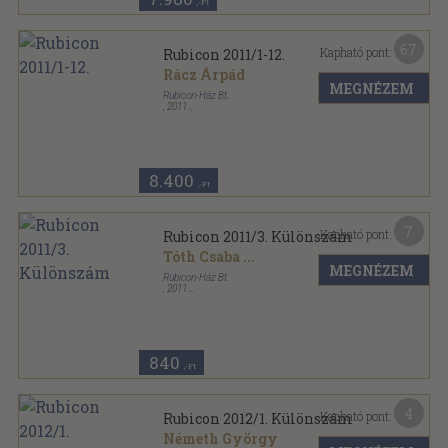
,-Ft
67
Kapható pont:
Rubicon 2011/1-12.
Rácz Árpád
MEGNÉZEM
Rubicon-Ház Bt.
,
2011
Ragasztott papírkötés
,
809
oldal
Rubicon sorozat
8.400
,-Ft
7
Kapható pont:
Rubicon 2011/3. Különszám
Tóth Csaba
...
MEGNÉZEM
Rubicon-Ház Bt.
,
2011
Ragasztott papírkötés
,
66
oldal
Rubicon sorozat
840
,-Ft
4
Kapható pont:
Rubicon 2012/1. Különszám
Németh György