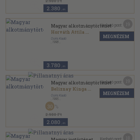
2.980 Ft
2.380
,-Ft
19
Kapható pont:
Magyar alkotmánytörténet
Horváth Attila
...
MEGNÉZEM
Osiris Kiadó
,
1998
Fűzött kemény papírkötés
,
433
oldal
Osiris tankönyvek sorozat
3.780
,-Ft
19
Kapható pont:
Magyar alkotmánytörténet
Beliznay Kinga
...
MEGNÉZEM
Osiris Kiadó
,
1995
Fűzött kemény papírkötés
,
406
oldal
30
Osiris tankönyvek sorozat
2.980 Ft
2.080
,-Ft
18
Kapható pont:
Magyar jogtörténet