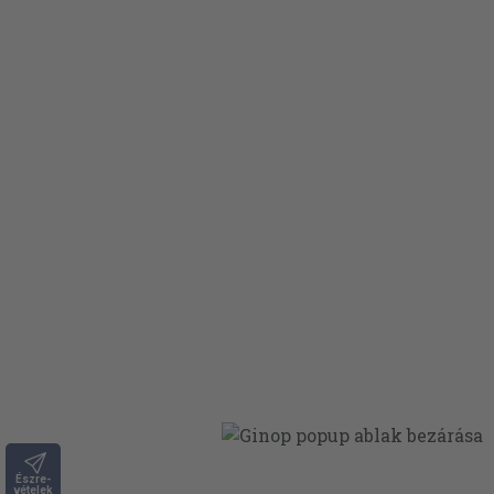
Észre-
vételek