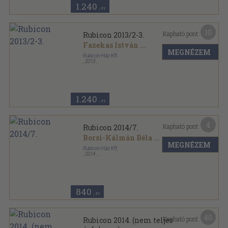
1.240
,-Ft
10
Kapható pont:
Rubicon 2013/2-3.
Fazekas István
...
MEGNÉZEM
Rubicon-Ház Kft.
,
2013
Ragasztott papírkötés
,
160
oldal
Rubicon sorozat
1.240
,-Ft
4
Kapható pont:
Rubicon 2014/7.
Borsi-Kálmán Béla
...
MEGNÉZEM
Rubicon-Ház Kft.
,
2014
Ragasztott papírkötés
,
80
oldal
Rubicon sorozat
840
,-Ft
40
Kapható pont:
Rubicon 2014. (nem teljes