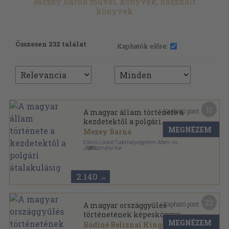
Mezey Barna művei, könyvek, használt
könyvek
Összesen 232 találat
Kaphatók előre:
11
Kapható pont:
A magyar állam története a
kezdetektől a polgári
MEGNÉZEM
átalakulásig
Mezey Barna
Eötvös Loránd Tudományegyetem Állam- és
Jogtudományi Kar
,
1993
Tűzött kötés
,
81
oldal
Magyar alkotmánytörténet sorozat
2.140
,-Ft
22
Kapható pont:
A magyar országgyűlés
történetének képeskönyve
MEGNÉZEM
Bódiné Beliznai Kinga
...