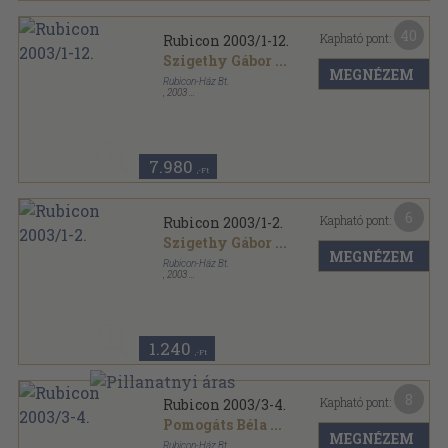
40
Kapható pont:
Rubicon 2003/1-12.
Szigethy Gábor
...
MEGNÉZEM
Rubicon-Ház Bt.
,
2003
Könyvkötői kötés
,
731
oldal
Rubicon sorozat
7.980
,-Ft
6
Kapható pont:
Rubicon 2003/1-2.
Szigethy Gábor
...
MEGNÉZEM
Rubicon-Ház Bt.
,
2003
Ragasztott papírkötés
,
114
oldal
Rubicon sorozat
1.240
,-Ft
8
Kapható pont:
Rubicon 2003/3-4.
Pomogáts Béla
...
MEGNÉZEM
Rubicon-Ház Bt.