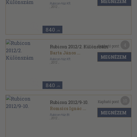
MEGNÉZEM
Rubicon-Ház Kft.
,
2012
Ragasztott papírkötés
,
73
oldal
Rubicon sorozat
840
,-Ft
4
Kapható pont:
Rubicon 2012/2. Különszám
Barta János
...
MEGNÉZEM
Rubicon-Ház Kft.
,
2012
Ragasztott papírkötés
,
65
oldal
Rubicon sorozat
840
,-Ft
10
Kapható pont:
Rubicon 2012/9-10.
Romsics Ignác
...
MEGNÉZEM
Rubicon-Ház Bt.
,
2012
Ragasztott papírkötés
,
129
oldal
Rubicon sorozat