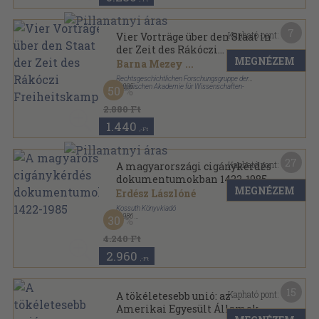
7
Kapható pont:
Vier Vorträge über den Staat in
der Zeit des Rákóczi
MEGNÉZEM
Freiheitskampfes
Barna Mezey
...
Rechtsgeschichtlichen Forschungsgruppe der
Ungarischen Akademie für Wissenschaften-
,
2005
50
Ungarische Rechtsgeschichte Eötvös Loránd
Tűzött kötés
,
66
oldal
Universität
Rechtsgeschichtliche Vorträge sorozat
2.880 Ft
1.440
,-Ft
27
Kapható pont:
A magyarországi cigánykérdés
dokumentumokban 1422-1985
MEGNÉZEM
Erdész Lászlóné
Kossuth Könyvkiadó
,
1986
30
Fűzött kemény papírkötés
,
317
oldal
4.240 Ft
2.960
,-Ft
15
Kapható pont:
A tökéletesebb unió: az
Amerikai Egyesült Államok