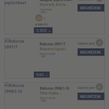
Horváth Attila
...
MEGNÉZEM
Osiris Kiadó
,
2004
Fűzött kemény papírkötés
,
467
oldal
20
Osiris tankönyvek sorozat
4.380 Ft
3.500
,-Ft
4
Kapható pont:
Rubicon 1997/7.
Romsics Ignác
...
MEGNÉZEM
Rubicon-Ház Bt.
,
1997
Tűzött kötés
,
50
oldal
Rubicon sorozat
840
,-Ft
61
Kapható pont:
Rubicon 1998/1-10.
Tóth Csaba
...
MEGNÉZEM
Rubicon-Ház Bt.
,
1998
Könyvkötői kötés
,
419
oldal
Rubicon sorozat