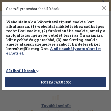
0
Toggle
Főmenü
Könyveink
navigation
Személyre szabott beállítások
Weboldalunk a következő típusú cookie-kat
alkalmazza: (1) weboldal működéséhez szükséges
technikai cookie, (2) funkcionális cookie, amely a
szolgáltatás igénybe vételét teszi az Ön számára
könnyebbé és gyorsabbá, (3) marketing cookie,
amely alapján személyre szabott hirdetésekkel
kereshetjük meg Önt.
A sütiszabályzatunkat itt
érheti el.
Sütibeállítások
HOZZÁJÁRULOK
További szűrők