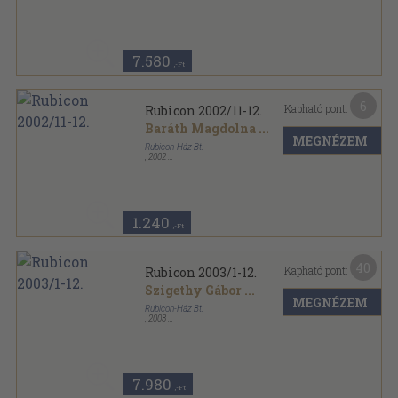
Tűzött kötés
,
500
oldal
Rubicon sorozat
7.580
,-Ft
6
Kapható pont:
Rubicon 2002/11-12.
Baráth Magdolna
...
MEGNÉZEM
Rubicon-Ház Bt.
,
2002
Tűzött kötés
,
98
oldal
Rubicon sorozat
1.240
,-Ft
40
Kapható pont:
Rubicon 2003/1-12.
Szigethy Gábor
...
MEGNÉZEM
Rubicon-Ház Bt.
,
2003
Ragasztott papírkötés
,
731
oldal
Rubicon sorozat
7.980
,-Ft