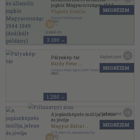
jogkör Magyarországon 1944-
MEGNÉZEM
1949 (dedikált példány)
Föglein Gizella
Nemzeti Tankönyvkiadó
,
1993
20
Ragasztott papírkötés
,
204
oldal
3.980 Ft
3.180
,-Ft
10
Kapható pont:
Pályakép-tár
Báldy Péter
...
MEGNÉZEM
CompLex Kiadó Jogi és Üzleti Tartalomszolgáltató
Kft.
,
2006
Ragasztott papírkötés
,
129
oldal
1.280
,-Ft
14
Kapható pont:
A jogászképzés múltja, jelene
és jövője
MEGNÉZEM
Magyar Bálint
...
ELTE Állam- és Jogtudományi Kar
,
2003
50
Ragasztott papírkötés
,
452
oldal