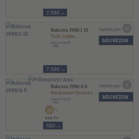
7.580
,-Ft
38
Kapható pont:
Rubicon 1998/1-10.
Tóth Csaba
...
MEGNÉZEM
Rubicon-Ház Bt.
,
1998
Tűzött kötés
,
419
oldal
Rubicon sorozat
7.580
,-Ft
5
Kapható pont:
Rubicon 1998/4-5.
Heckenast Gusztáv
...
MEGNÉZEM
Rubicon-Ház Bt.
,
1998
Tűzött kötés
,
82
oldal
30
Rubicon sorozat
840 Ft
580
,-Ft