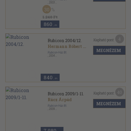
,
2003
Ragasztott papírkötés
,
130
oldal
30
Rubicon sorozat
1.240 Ft
860
,-Ft
4
Kapható pont:
Rubicon 2004/12.
Hermann Róbert
...
MEGNÉZEM
Rubicon-Ház Bt.
,
2004
Ragasztott papírkötés
,
63
oldal
Rubicon sorozat
840
,-Ft
40
Kapható pont:
Rubicon 2009/1-11.
Rácz Árpád
MEGNÉZEM
Rubicon-Ház Bt.
,
2009
Ragasztott papírkötés
,
775
oldal
Rubicon sorozat
7.980