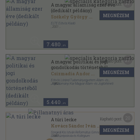
37
Kapható pont:
A magyar államiság ezer éve
(dedikált példány)
MEGNÉZEM
Székely György
...
ELTE Eötvös Kiadó
,
2001
Fűzött kemény papírkötés
,
544
oldal
7.480
,-Ft
27
Kapható pont:
A magyar politikai és jogi
gondolkodás történetéből
MEGNÉZEM
(dedikált példány)
Csizmadia Andor
...
Eötvös Lóránd Tudományegyetem Állam- és
Jogtudományi Kar Magyar Állam- és Jogtörténeti
,
1982
Tanszék
Ragasztott papírkötés
,
143
oldal
Jogtörténeti értekezések sorozat
5.440
,-Ft
20
Kapható pont:
A túri lecke
Kovács Sándor Iván
...
MEGNÉZEM
Szegedi Kis István Református Gimnázium
Szakközépiskola és Kollégium
,
1997
Ragasztott papírkötés
,
270
oldal