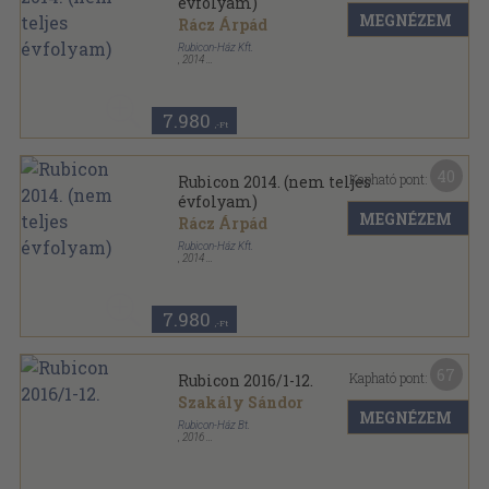
évfolyam)
MEGNÉZEM
Rácz Árpád
Rubicon-Ház Kft.
,
2014
Ragasztott papírkötés
,
918
oldal
Rubicon sorozat
7.980
,-Ft
40
Kapható pont:
Rubicon 2014. (nem teljes
évfolyam)
MEGNÉZEM
Rácz Árpád
Rubicon-Ház Kft.
,
2014
Ragasztott papírkötés
,
839
oldal
Rubicon sorozat
7.980
,-Ft
67
Kapható pont:
Rubicon 2016/1-12.
Szakály Sándor
MEGNÉZEM
Rubicon-Ház Bt.
,
2016
Ragasztott papírkötés
,
1028
oldal
Rubicon sorozat