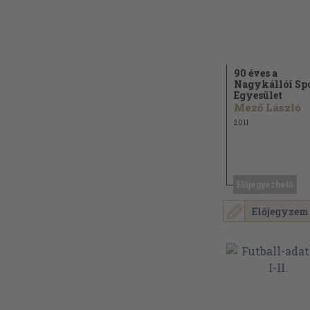
90 éves a
Nagykállói Sp
Egyesület
Mező László
2011
Előjegyezhető
Előjegyzem