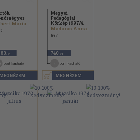
rtók
Megyei
nósnégyes
Pedagógiai
Körkép 1997/
4.
bert Mária...
Madaras Annamária...
08
1997
980
740
,-Ft
,-Ft
0
4
pont kapható
pont kapható
MEGNÉZEM
MEGNÉZEM