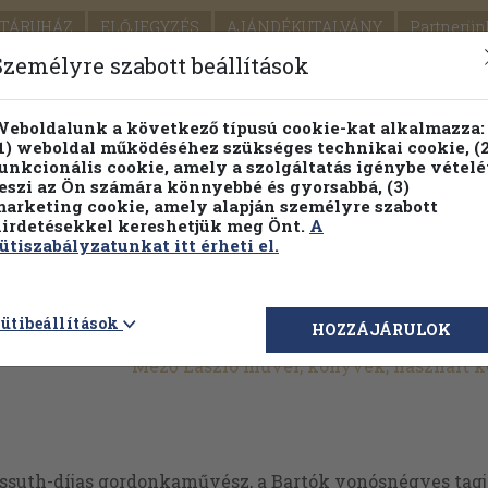
TÁRUHÁZ
ELŐJEGYZÉS
AJÁNDÉKUTALVÁNY
Partnerün
SZÁLLÍTÁS
SEGÍTSÉG
Személyre szabott beállítások
Részletes kereső
Témaköri fa
eboldalunk a következő típusú cookie-kat alkalmazza:
1) weboldal működéséhez szükséges technikai cookie, (2
Vál
unkcionális cookie, amely a szolgáltatás igénybe vételé
eszi az Ön számára könnyebbé és gyorsabbá, (3)
arketing cookie, amely alapján személyre szabott
PILLANATNYI ÁRAINK
FENNTARTHATÓ OLVASMÁN
irdetésekkel kereshetjük meg Önt.
A
ütiszabályzatunkat itt érheti el.
ütibeállítások
HOZZÁJÁRULOK
Mező László művei, könyvek, használt 
ssuth-díjas gordonkaművész, a Bartók vonósnégyes tagj