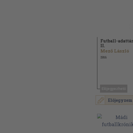
Futball-adattár
II.
Mező László
1986
Előjegyezhető
Előjegyzem