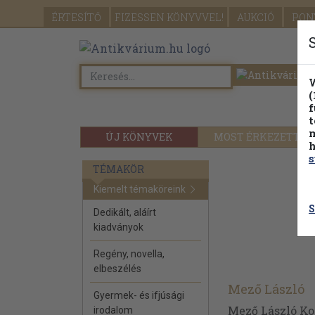
ÉRTESÍTŐ
FIZESSEN
KÖNYVVEL!
AUKCIÓ
PON
W
(
f
t
m
ÚJ KÖNYVEK
MOST ÉRKEZETT
h
s
TÉMAKÖR
Kiemelt témaköreink
S
Dedikált, aláírt
kiadványok
Regény, novella,
elbeszélés
Mező László
Gyermek- és ifjúsági
Mező László Ko
irodalom