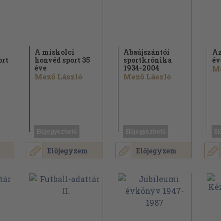
A miskolci
Abaújszántói
Az
ort
honvéd sport 35
sportkrónika
év
éve
1934-2004
Me
Mező László
Mező László
Előjegyezhető
Előjegyezhető
El
Előjegyzem
Előjegyzem