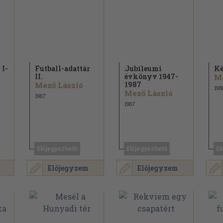
 I-
Futball-adattár
Jubileumi
Ké
II.
évkönyv 1947-
Me
1987
Mező László
198
Mező László
1987
1987
Előjegyezhető
Előjegyezhető
El
Előjegyzem
Előjegyzem