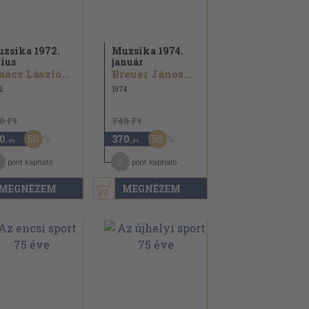
zsika 1972.
Muzsika 1974.
lius
január
ácz László...
Breuer János...
2
1974
0 Ft
740 Ft
50
50
0
370
,-Ft
,-Ft
2
pont kapható
pont kapható
MEGNÉZEM
MEGNÉZEM