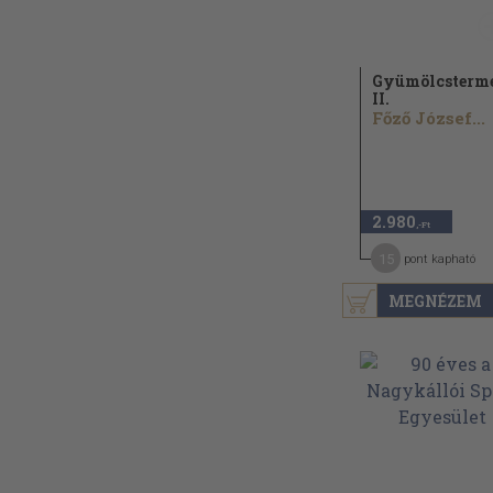
Gyümölcsterme
II.
Főző József...
2.980
,-Ft
15
pont kapható
MEGNÉZEM