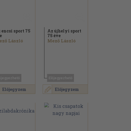
 encsi sport 75
Az újhelyi sport
e
75 éve
ző László
Mező László
őjegyezhető
Előjegyezhető
Előjegyzem
Előjegyzem