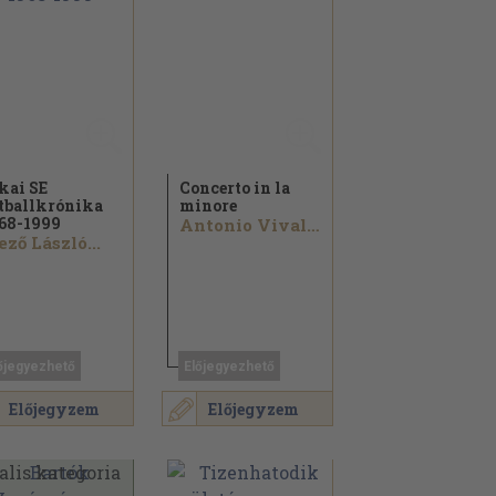
kai SE
Concerto in la
tballkrónika
minore
68-1999
Antonio Vivaldi...
ző László...
őjegyezhető
Előjegyezhető
Előjegyzem
Előjegyzem