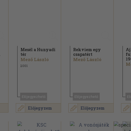
Mesél a Hunyadi
Rekviem egy
Aj
a
tér
csapatért
fu
19
Mező László
Mező László
Me
2001
Előjegyezhető
Előjegyezhető
El
Előjegyzem
Előjegyzem