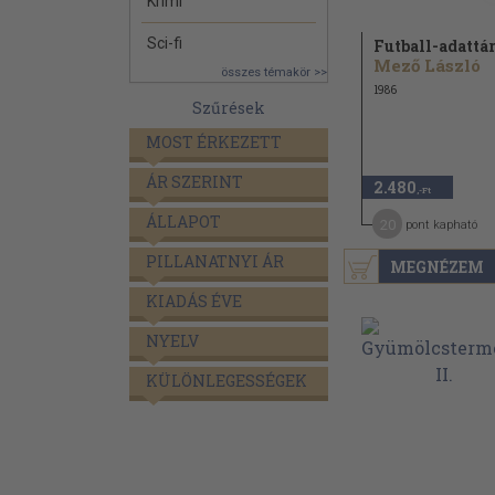
Krimi
Sci-fi
Futball-adattár
Mező László
összes témakör >>
1986
Szűrések
MOST ÉRKEZETT
ÁR SZERINT
2.480
,-Ft
ÁLLAPOT
20
pont kapható
PILLANATNYI ÁR
MEGNÉZEM
KIADÁS ÉVE
NYELV
KÜLÖNLEGESSÉGEK