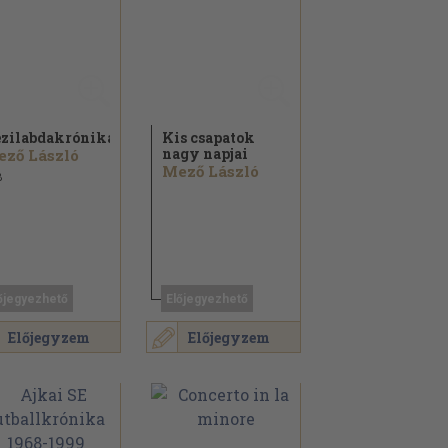
zilabdakrónika
Kis csapatok
nagy napjai
ző László
Mező László
8
őjegyezhető
Előjegyezhető
Előjegyzem
Előjegyzem