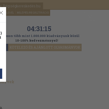
k: Régiségkereskedés.hu
A kosaram
HÍRLEVÉL
BELÉPÉS/REGISZTRÁCIÓ
MÉG
0
5000
Ft
04:31:13
)
ogasson több mint 1.000.000 kiadványunk közül
t
10-100% kedvezménnyel!
YOK
KÖTELEZŐ ÉS AJÁNLOTT OLVASMÁNYOK
könyvek
a.