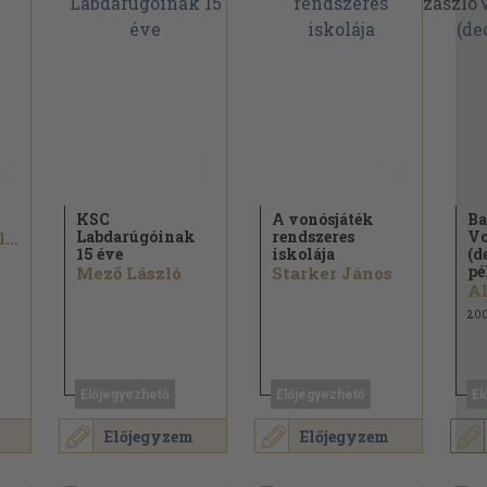
KSC
A vonósjáték
Ba
Labdarúgóinak
rendszeres
Vo
Antonio Vivaldi
15 éve
iskolája
(d
pé
Mező László
Starker János
Al
20
Előjegyezhető
Előjegyezhető
El
Előjegyzem
Előjegyzem