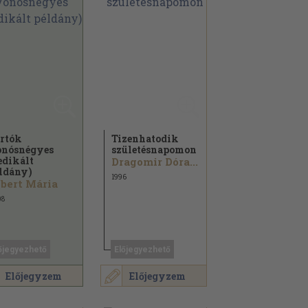
rtók
Tizenhatodik
nósnégyes
születésnapomon
edikált
Dragomir Dóra...
ldány)
1996
bert Mária
08
őjegyezhető
Előjegyezhető
Előjegyzem
Előjegyzem