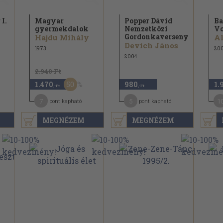
 I.
Magyar
Popper Dávid
Ba
gyermekdalok
Nemzetközi
Vo
Gordonkaverseny
Hajdu Mihály
Al
Devich János
1973
20
2004
2.940 Ft
50
1.470
980
1.
,-Ft
,-Ft
7
5
1
pont kapható
pont kapható
MEGNÉZEM
MEGNÉZEM