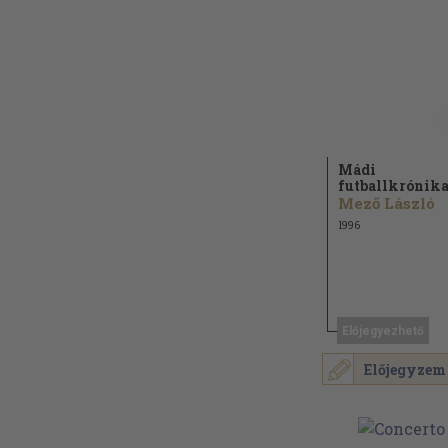
Mádi
futballkrónik
Mező László
1996
Előjegyezhető
Előjegyzem