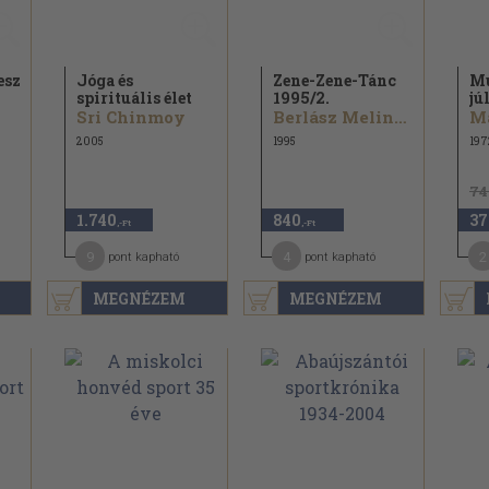
sztés
Jóga és
Zene-Zene-Tánc
Mu
spirituális élet
1995/
2.
jú
Sri Chinmoy
Berlász Melinda...
Ma
2005
1995
197
74
1.740
840
37
,-Ft
,-Ft
9
4
2
pont kapható
pont kapható
MEGNÉZEM
MEGNÉZEM