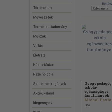
Rendez
Történelem
Művészetek
Természettudomány
Műszaki
Vallás
Életrajz
Háztartástan
Pszichológia
Gyógypedagóg
Szerelmes regények
iskola-
egészségügyi
Akció, kaland
tanulmányok
Mich
Idegennyelv
1986