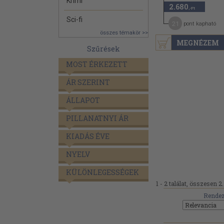
Krimi
2.680
,-Ft
Sci-fi
21
pont kapható
összes témakör >>
MEGNÉZEM
Szűrések
MOST ÉRKEZETT
ÁR SZERINT
ÁLLAPOT
PILLANATNYI ÁR
KIADÁS ÉVE
NYELV
KÜLÖNLEGESSÉGEK
1 - 2 találat, összesen 2.
Rendez