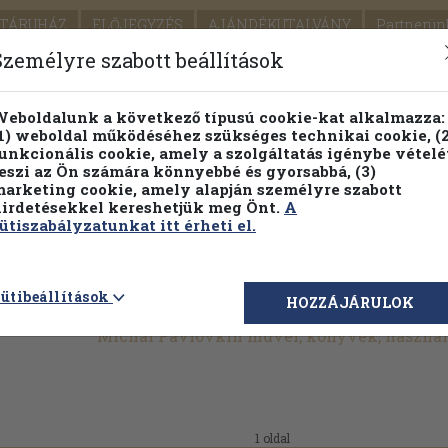
TÁRUHÁZ
ELŐJEGYZÉS
AJÁNDÉKUTALVÁNY
Partnerün
SZÁLLÍTÁS
SEGÍTSÉG
Személyre szabott beállítások
1.
Részletes kereső
Témaköri fa
eboldalunk a következő típusú cookie-kat alkalmazza:
1) weboldal működéséhez szükséges technikai cookie, (2
KIADV
unkcionális cookie, amely a szolgáltatás igénybe vételé
LEGNA
eszi az Ön számára könnyebbé és gyorsabbá, (3)
arketing cookie, amely alapján személyre szabott
PILLANATNYI ÁRAINK
FENNTARTHATÓ OLVASMÁN
irdetésekkel kereshetjük meg Önt.
A
ütiszabályzatunkat itt érheti el.
ütibeállítások
HOZZÁJÁRULOK
Michal Pavlovkin művei, könyvek, haszná
1 oldal