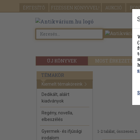
ÉRTESÍTŐ
FIZESSEN
KÖNYVVEL!
AUKCIÓ
PON
W
(
f
t
m
ÚJ KÖNYVEK
MOST ÉRKEZETT
h
s
TÉMAKÖR
Kiemelt témaköreink
S
Dedikált, aláírt
kiadványok
Regény, novella,
elbeszélés
Gyermek- és ifjúsági
1-2 találat, összesen 2.
irodalom