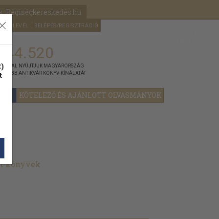
k: Régiségkereskedés.hu
A kosaram
HÍRLEVÉL
BELÉPÉS/REGISZTRÁCIÓ
MÉG
0
5000
Ft
144.520
)
ÁNNYAL NYÚJTJUK MAGYARORSZÁG
t
GYOBB ANTIKVÁR KÖNYV-KÍNÁLATÁT
YOK
KÖTELEZŐ ÉS AJÁNLOTT OLVASMÁNYOK
lt könyvek