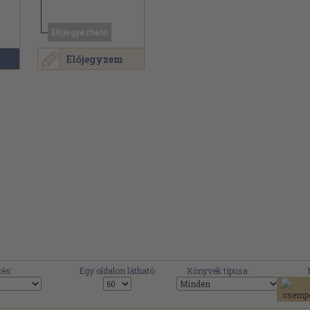
Előjegyezhető
Előjegyzem
és:
Egy oldalon látható:
Könyvek típusa: