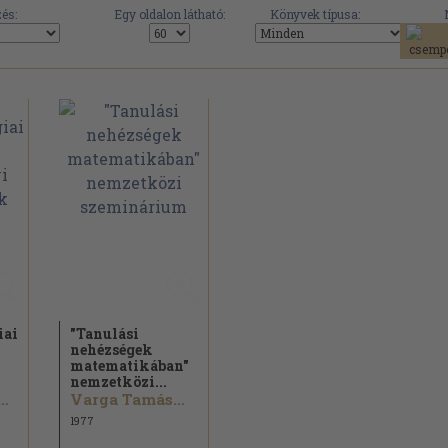
és:
Egy oldalon látható:
Könyvek típusa:
iai
"Tanulási
nehézségek
matematikában"
nemzetközi...
al Pavlovkin...
Varga Tamás...
1977