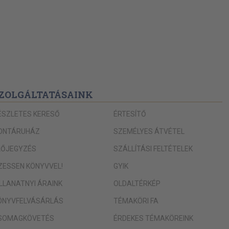
ZOLGÁLTATÁSAINK
ÉSZLETES KERESŐ
ÉRTESÍTŐ
ONTÁRUHÁZ
SZEMÉLYES ÁTVÉTEL
LŐJEGYZÉS
SZÁLLÍTÁSI FELTÉTELEK
IZESSEN KÖNYVVEL!
GYIK
ILLANATNYI ÁRAINK
OLDALTÉRKÉP
ÖNYVFELVÁSÁRLÁS
TÉMAKÖRI FA
SOMAGKÖVETÉS
ÉRDEKES TÉMAKÖREINK