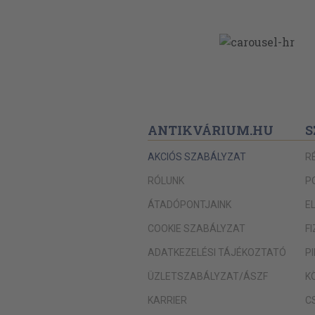
ANTIKVÁRIUM.HU
S
AKCIÓS SZABÁLYZAT
R
RÓLUNK
P
ÁTADÓPONTJAINK
E
COOKIE SZABÁLYZAT
F
ADATKEZELÉSI TÁJÉKOZTATÓ
P
ÜZLETSZABÁLYZAT/ÁSZF
K
KARRIER
C