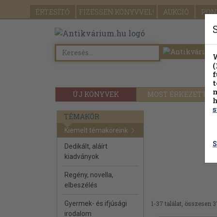
ÉRTESÍTŐ
FIZESSEN
KÖNYVVEL!
AUKCIÓ
PON
W
(
f
t
m
ÚJ KÖNYVEK
MOST ÉRKEZETT
h
s
TÉMAKÖR
Kiemelt témaköreink
S
Dedikált, aláírt
kiadványok
Regény, novella,
elbeszélés
Gyermek- és ifjúsági
1-37 találat, összesen 3
irodalom