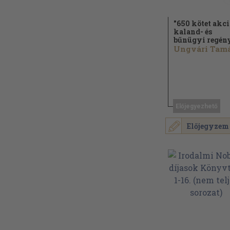
"650 kötet akci
kaland- és
bűnügyi regén
Előjegyezhető
Előjegyzem