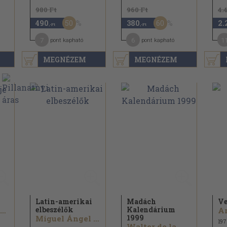
980 Ft
960 Ft
4.
50
60
490
380
2.
,-Ft
,-Ft
7
6
1
pont kapható
pont kapható
MEGNÉZEM
MEGNÉZEM
Latin-amerikai
Madách
Ve
elbeszélők
Kalendárium
José Hernández...
1999
Miguel Ángel Asturias...
197
Walter de la Mare...