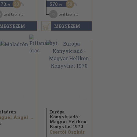
30
50
070
570
,-Ft
,-Ft
0
9
pont kapható
pont kapható
MEGNÉZEM
MEGNÉZEM
ladrón
Európa
Könyvkiadó -
Miguel Ángel Asturias
Magyar Helikon
7
Könyvhét 1970
Csertői Oszkár