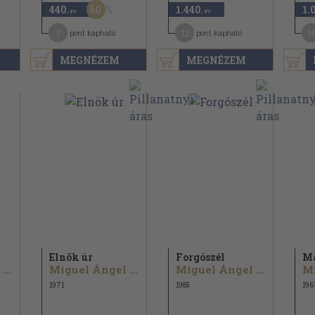
60
440
1.440
1.
,-Ft
,-Ft
7
12
1
pont kapható
pont kapható
MEGNÉZEM
MEGNÉZEM
Elnök úr
Forgószél
Ma
Miguel Ángel Asturias
Miguel Ángel Asturias
Miguel Ángel Asturias
1971
1985
196