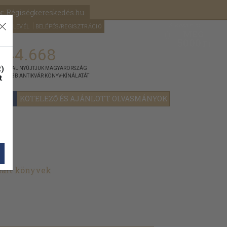
k: Régiségkereskedés.hu
A kosaram
HÍRLEVÉL
BELÉPÉS/REGISZTRÁCIÓ
MÉG
0
5000
Ft
144.668
)
ÁNNYAL NYÚJTJUK MAGYARORSZÁG
t
GYOBB ANTIKVÁR KÖNYV-KÍNÁLATÁT
YOK
KÖTELEZŐ ÉS AJÁNLOTT OLVASMÁNYOK
nált könyvek