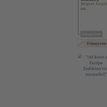
2011
Előjegyezhető
Előjegyzem