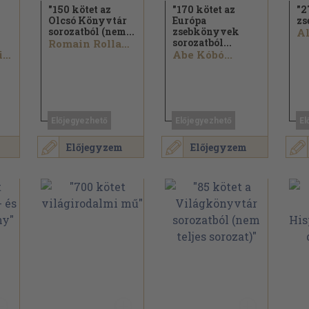
"150 kötet az
"170 kötet az
"2
Olcsó Könyvtár
Európa
zs
sorozatból (nem...
zsebkönyvek
sorozatból...
Romain Rolland...
Alejo Carpentier...
Abe Kóbó...
Előjegyezhető
Előjegyezhető
El
Előjegyzem
Előjegyzem