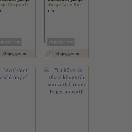
Alejo Carpentier...
Jorge Luis Borges...
3
1983
őjegyezhető
Előjegyezhető
Előjegyzem
Előjegyzem