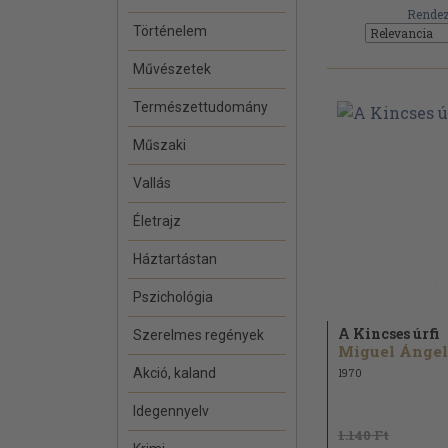
Rendez
Történelem
Művészetek
Természettudomány
Műszaki
Vallás
Életrajz
Háztartástan
Pszichológia
A Kincses úrfi
Szerelmes regények
Akció, kaland
1970
Idegennyelv
1.140 Ft