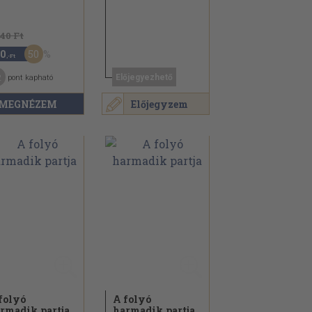
640 Ft
50
0
,-Ft
2
Előjegyezhető
pont kapható
MEGNÉZEM
Előjegyzem
folyó
A folyó
rmadik partja
harmadik partja