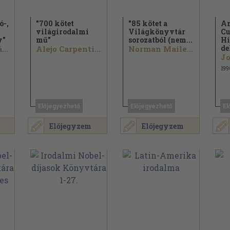
ó-,
"700 kötet
"85 kötet a
An
világirodalmi
Világkönyvtár
Cu
y"
mű"
sorozatból (nem...
Hi
de
Ungvári Tamás...
Alejo Carpentier...
Norman Mailer...
199
Előjegyezhető
Előjegyezhető
El
Előjegyzem
Előjegyzem