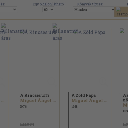
és:
Egy oldalon látható:
Könyvek típusa:
A Kincses úrfi
A Zöld Pápa
Az
nő
Miguel Ángel Asturias
Miguel Ángel Asturias
Miguel Ángel Asturias
1976
1968
196
1.110 Ft
1.