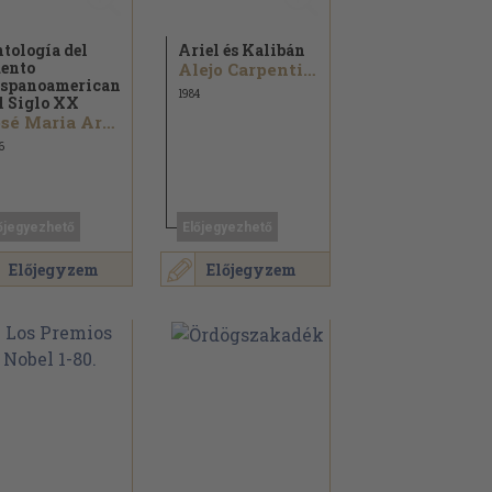
tología del
Ariel és Kalibán
ento
Alejo Carpentier...
spanoamericano
1984
l Siglo XX
José Maria Arguedas...
6
őjegyezhető
Előjegyezhető
Előjegyzem
Előjegyzem