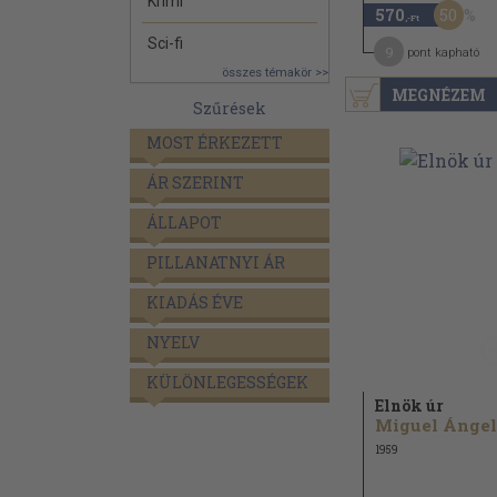
Krimi
50
570
,-Ft
Sci-fi
9
pont kapható
összes témakör >>
MEGNÉZEM
Szűrések
MOST ÉRKEZETT
ÁR SZERINT
ÁLLAPOT
PILLANATNYI ÁR
KIADÁS ÉVE
NYELV
KÜLÖNLEGESSÉGEK
Elnök úr
1959