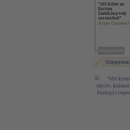
"145 kötet az
Európa
Zsebkönyvek
sorozatból"
Előjegyezhető
Előjegyzem