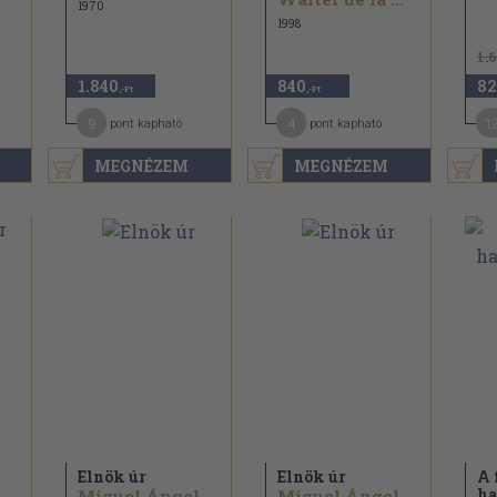
1970
1998
1.
1.840
840
82
,-Ft
,-Ft
9
4
1
pont kapható
pont kapható
MEGNÉZEM
MEGNÉZEM
Elnök úr
Elnök úr
A 
ha
Miguel Ángel Asturias
Miguel Ángel Asturias