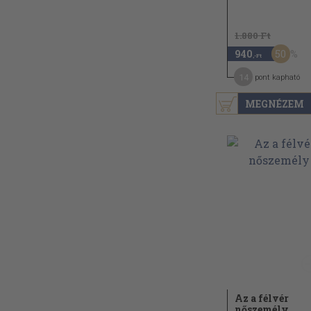
1.880 Ft
50
940
,-Ft
14
pont kapható
MEGNÉZEM
Az a félvér
nőszemély