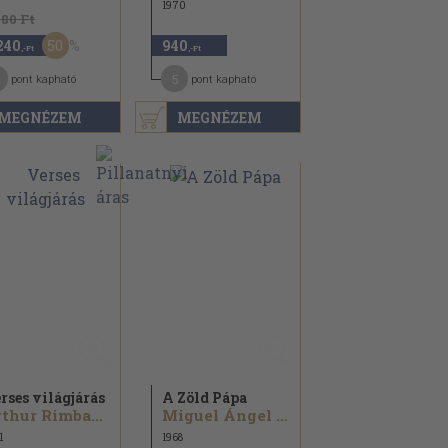
1970
480 Ft
50
240
940
,-Ft
,-Ft
1
5
pont kapható
pont kapható
MEGNÉZEM
MEGNÉZEM
rses világjárás
A Zöld Pápa
Arthur Rimbaud...
Miguel Ángel Asturias
1
1968