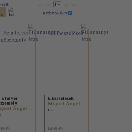
Nézet:
Kaphatók előre:
 a félvér
Elbeszélések
személy
Miguel Ángel Asturias
Miguel Ángel Asturias
1972
8
540 Ft
1.140 Ft