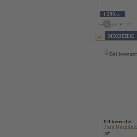
1.280
,-Ft
6
pont kapható
MEGNÉZEM
Dél keresztje
1957