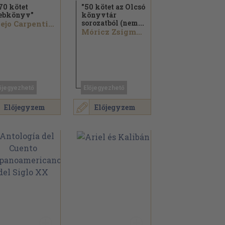
70 kötet
"50 kötet az Olcsó
ebkönyv"
könyvtár
sorozatból (nem...
Alejo Carpentier...
Móricz Zsigmond...
őjegyezhető
Előjegyezhető
Előjegyzem
Előjegyzem