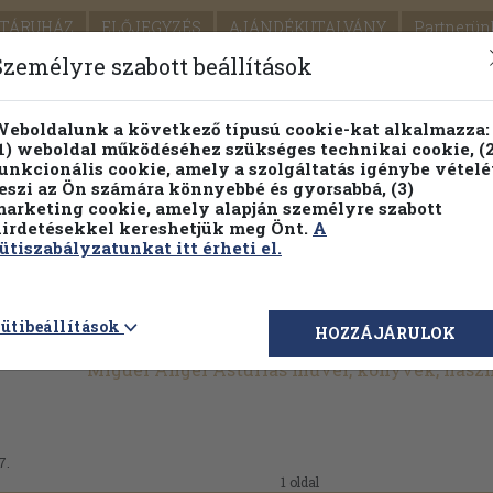
TÁRUHÁZ
ELŐJEGYZÉS
AJÁNDÉKUTALVÁNY
Partnerün
SZÁLLÍTÁS
SEGÍTSÉG
Személyre szabott beállítások
1.
Részletes kereső
Témaköri fa
eboldalunk a következő típusú cookie-kat alkalmazza:
1) weboldal működéséhez szükséges technikai cookie, (2
KIADV
unkcionális cookie, amely a szolgáltatás igénybe vételé
LEGNA
eszi az Ön számára könnyebbé és gyorsabbá, (3)
arketing cookie, amely alapján személyre szabott
PILLANATNYI ÁRAINK
FENNTARTHATÓ OLVASMÁN
irdetésekkel kereshetjük meg Önt.
A
ütiszabályzatunkat itt érheti el.
ütibeállítások
HOZZÁJÁRULOK
Miguel Ángel Asturias művei, könyvek, hasz
7.
1 oldal