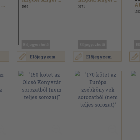
Miguel Ángel Asturias
1959
1971
198
Előjegyezhető
Előjegyezhető
El
Előjegyzem
Előjegyzem