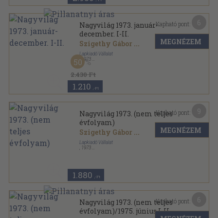
6
Kapható pont:
Nagyvilág 1973. január-
december. I-II.
MEGNÉZEM
Szigethy Gábor
...
Lapkiadó Vállalat
,
1973
50
Könyvkötői kötés
,
1918
oldal
Nagyvilág sorozat
2.430 Ft
1.210
,-Ft
9
Kapható pont:
Nagyvilág 1973. (nem teljes
évfolyam)
MEGNÉZEM
Szigethy Gábor
...
Lapkiadó Vállalat
,
1973
Ragasztott papírkötés
,
1760
oldal
Nagyvilág sorozat
1.880
,-Ft
6
Kapható pont:
Nagyvilág 1973. (nem teljes
évfolyam)/1975. június I-II.