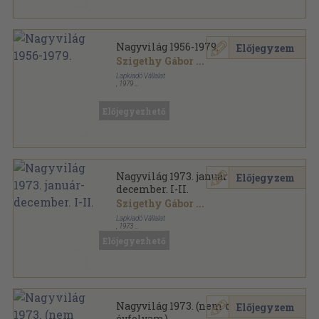
Nagyvilág 1956-1979.
Előjegyzem
Szigethy Gábor
...
Lapkiadó Vállalat
,
1979
Ragasztott papírkötés
,
38896
oldal
Nagyvilág sorozat
Előjegyezhető
Nagyvilág 1973. január-
Előjegyzem
december. I-II.
Szigethy Gábor
...
Lapkiadó Vállalat
,
1973
Könyvkötői kötés
,
1918
oldal
Előjegyezhető
Nagyvilág sorozat
Nagyvilág 1973. (nem teljes
Előjegyzem
évfolyam)