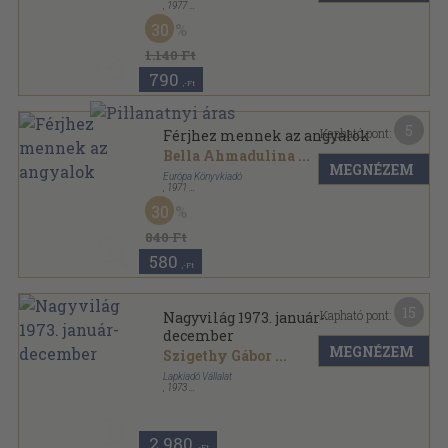
,
1977
Vászon
,
634
oldal
30
A világirodalom gyöngyszemei sorozat
1.140 Ft
790
,-Ft
5
Kapható pont:
Férjhez mennek az angyalok
Bella Ahmadulina
...
MEGNÉZEM
Európa Könyvkiadó
,
1971
Ragasztott papírkötés
,
134
oldal
30
Modern könyvtár sorozat
840 Ft
580
,-Ft
15
Kapható pont:
Nagyvilág 1973. január-
december
MEGNÉZEM
Szigethy Gábor
...
Lapkiadó Vállalat
,
1973
Ragasztott papírkötés
,
1918
oldal
Nagyvilág sorozat
2.980
,-Ft