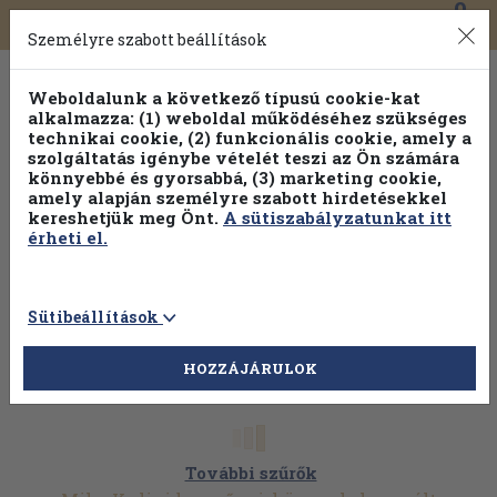
0
Toggle
Főmenü
Könyveink
navigation
Személyre szabott beállítások
Weboldalunk a következő típusú cookie-kat
alkalmazza: (1) weboldal működéséhez szükséges
technikai cookie, (2) funkcionális cookie, amely a
szolgáltatás igénybe vételét teszi az Ön számára
könnyebbé és gyorsabbá, (3) marketing cookie,
amely alapján személyre szabott hirdetésekkel
kereshetjük meg Önt.
A sütiszabályzatunkat itt
érheti el.
Sütibeállítások
HOZZÁJÁRULOK
További szűrők