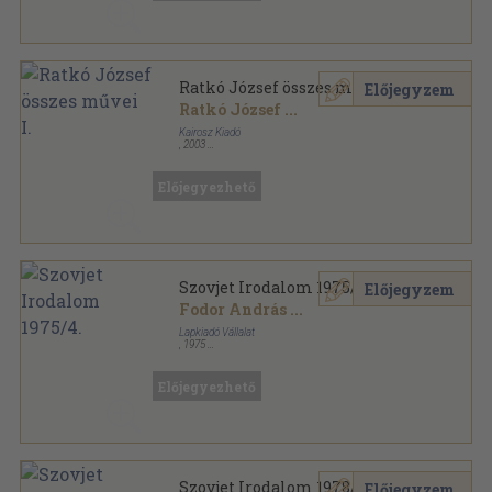
Ratkó József összes művei I.
Előjegyzem
Ratkó József
...
Kairosz Kiadó
,
2003
Fűzött kemény papírkötés
,
599
oldal
Előjegyezhető
Szovjet Irodalom 1975/4.
Előjegyzem
Fodor András
...
Lapkiadó Vállalat
,
1975
Ragasztott papírkötés
,
191
oldal
Szovjet Irodalom sorozat
Előjegyezhető
Szovjet Irodalom 1978/4.
Előjegyzem