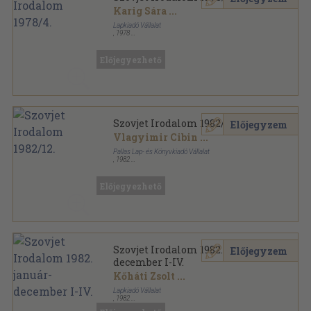
Karig Sára
...
Lapkiadó Vállalat
,
1978
Ragasztott papírkötés
,
192
oldal
Szovjet Irodalom sorozat
Előjegyezhető
Szovjet Irodalom 1982/12.
Előjegyzem
Vlagyimir Cibin
...
Pallas Lap- és Könyvkiadó Vállalat
,
1982
Ragasztott papírkötés
,
190
oldal
Szovjet Irodalom sorozat
Előjegyezhető
Szovjet Irodalom 1982. január-
Előjegyzem
december I-IV.
Kőháti Zsolt
...
Lapkiadó Vállalat
,
1982
Könyvkötői kötés
,
2304
oldal