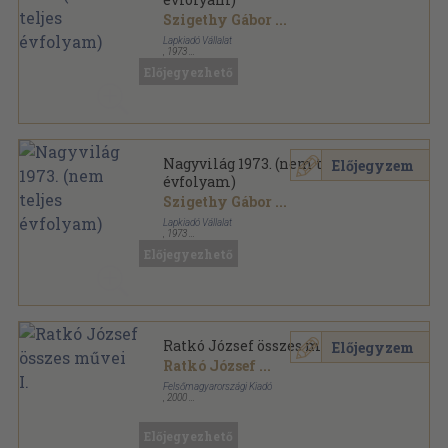
Szigethy Gábor
...
Lapkiadó Vállalat
,
1973
Könyvkötői kötés
,
1413
oldal
Előjegyezhető
Nagyvilág sorozat
Nagyvilág 1973. (nem teljes
Előjegyzem
évfolyam)
Szigethy Gábor
...
Lapkiadó Vállalat
,
1973
Ragasztott papírkötés
,
1598
oldal
Előjegyezhető
Nagyvilág sorozat
Ratkó József összes művei I.
Előjegyzem
Ratkó József
...
Felsőmagyarországi Kiadó
,
2000
Fűzött kemény papírkötés
,
575
oldal
Előjegyezhető