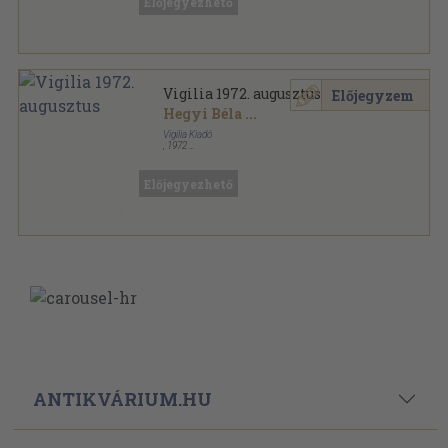
Előjegyezhető
Szovjet Irodalom sorozat
Vigilia 1972. augusztus
Előjegyzem
Hegyi Béla
...
Vigilia Kiadó
,
1972
Ragasztott papírkötés
,
70
oldal
Vigilia sorozat
Előjegyezhető
ANTIKVÁRIUM.HU