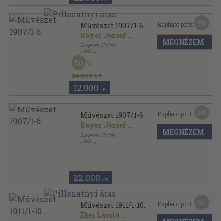
96
Kapható pont:
Művészet 1907/1-6.
Bayer József
...
MEGNÉZEM
Singer és Wolfner
,
1907
Vászon
,
431
oldal
50
Művészet sorozat
24.000 Ft
12.000
,-Ft
110
Kapható pont:
Művészet 1907/1-6.
Bayer József
...
MEGNÉZEM
Singer és Wolfner
,
1907
Könyvkötői kötés
,
431
oldal
Művészet sorozat
22.000
,-Ft
55
Kapható pont:
Művészet 1911/1-10.
Éber László
...