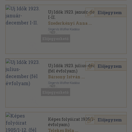
Uj Idők 1923. január-december
Előjegyzem
I-II.
Szederkényi Anna
...
Singer és Wolfner Kiadása
,
1923
Aranyozott kiadói félvászon
,
912
oldal
Előjegyezhető
Uj Idők sorozat
Uj Idők 1923. julius-december
Előjegyzem
(fél évfolyam)
Bársony István
...
Singer és Wolfner Kiadása
,
1923
Könyvkötői kötés
,
456
oldal
Előjegyezhető
Uj Idők sorozat
Képes folyóirat 1905/1-12. (fél
Előjegyzem
évfolyam)
Telekes Béla
...