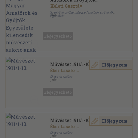
Egyesülete kilencedik
Keleti Gusztáv
művészeti aukciójának
Szent-György-Czéh, Magyar Amatőrök és Gyüjtők
katalógusa
Egyesülete
,
1911
Fűzött papírkötés
,
128
oldal
Előjegyezhető
Művészet 1911/1-10.
Előjegyzem
Éber László
...
Singer és Wolfner
,
1911
Vászon Gottermayer kötés
,
436
oldal
Művészet sorozat
Előjegyezhető
Művészet 1911/1-10.
Előjegyzem
Éber László
...
Singer és Wolfner
,
1911