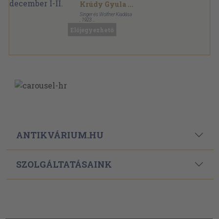
Krúdy Gyula
...
Singer és Wolfner Kiadása
,
1923
Könyvkötői kötés
,
1560
oldal
Előjegyezhető
Uj Idők sorozat
ANTIKVÁRIUM.HU
SZOLGÁLTATÁSAINK