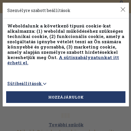
0
Toggle
Főmenü
Könyveink
navigation
Személyre szabott beállítások
Weboldalunk a következő típusú cookie-kat
alkalmazza: (1) weboldal működéséhez szükséges
technikai cookie, (2) funkcionális cookie, amely a
szolgáltatás igénybe vételét teszi az Ön számára
könnyebbé és gyorsabbá, (3) marketing cookie,
amely alapján személyre szabott hirdetésekkel
kereshetjük meg Önt.
A sütiszabályzatunkat itt
érheti el.
Sütibeállítások
HOZZÁJÁRULOK
További szűrők