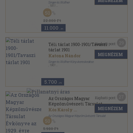
MEGNÉZEM
Singer és Wolfner
,
1911
Könyvkötői vászonkötés
,
436
oldal
50
Művészet sorozat
22.000 Ft
11.000
,-Ft
29
Kapható pont:
Téli tárlat 1900-1901/Tavaszi
tárlat 1901
MEGNÉZEM
Katona Nándor
Singer és Wolfner Könyvkereskedése
,
1901
Félvászon
,
95
oldal
5.700
,-Ft
27
Kapható pont:
Az Országos Magyar
Képzőművészeti Társulat
MEGNÉZEM
Évkönyve az 1929. évre
Kós Károly
...
Az Országos Magyar Képzőművészeti Társulat
50
Vászon
,
190
oldal
Az Országos Magyar Képzőművészeti Társulat
5.980 Ft
Évkönyve sorozat