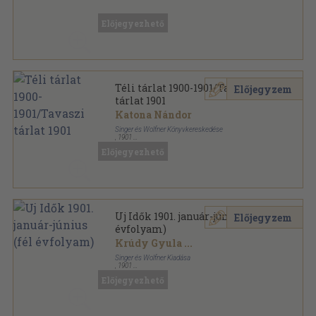
Vászon
,
436
oldal
Művészet sorozat
Előjegyezhető
Téli tárlat 1900-1901/Tavaszi
Előjegyzem
tárlat 1901
Katona Nándor
Singer és Wolfner Könyvkereskedése
,
1901
Könyvkötői kötés
,
95
oldal
Előjegyezhető
Uj Idők 1901. január-június (fél
Előjegyzem
évfolyam)
Krúdy Gyula
...
Singer és Wolfner Kiadása
,
1901
Vászon
,
572
oldal
Előjegyezhető
Uj Idők sorozat