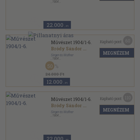
,
1904
Könyvkötői vászonkötés
,
428
oldal
Művészet sorozat
22.000
,-Ft
60
Kapható pont:
Művészet 1904/1-6.
Bródy Sándor
...
MEGNÉZEM
Singer és Wolfner
,
1904
Vászon
,
428
oldal
50
Művészet sorozat
24.000 Ft
12.000
,-Ft
110
Kapható pont:
Művészet 1904/1-6.
Bródy Sándor
...
MEGNÉZEM
Singer és Wolfner
,
1904
Könyvkötői kötés
,
428
oldal
Művészet sorozat
22.000
,-Ft