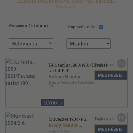
Mihalik Dániel művei, könyvek, használt
könyvek
Összesen 24 találat
Kaphatók előre:
29
Kapható pont:
Téli tárlat 1900-1901/Tavaszi
tárlat 1901
MEGNÉZEM
Katona Nándor
Singer és Wolfner Könyvkereskedése
,
1901
Könyvkötői vászonkötés
,
95
oldal
5.700
,-Ft
110
Kapható pont:
Művészet 1904/1-6.
Bródy Sándor
...
MEGNÉZEM
Singer és Wolfner