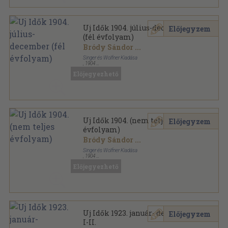
Uj Idők 1904. július-december
Előjegyzem
(fél évfolyam)
Bródy Sándor
...
Singer és Wolfner Kiadása
,
1904
Könyvkötői kötés
,
644
oldal
Előjegyezhető
Uj Idők sorozat
Uj Idők 1904. (nem teljes
Előjegyzem
évfolyam)
Bródy Sándor
...
Singer és Wolfner Kiadása
,
1904
Könyvkötői vászonkötés
,
644
oldal
Előjegyezhető
Uj Idők sorozat
Uj Idők 1923. január- december
Előjegyzem
I-II.