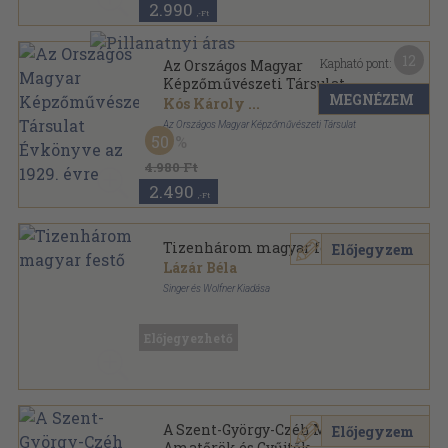
2.990
,-Ft
12
Kapható pont:
Az Országos Magyar
Képzőművészeti Társulat
MEGNÉZEM
Évkönyve az 1929. évre
Kós Károly
...
Az Országos Magyar Képzőművészeti Társulat
50
Könyvkötői vászonkötés
,
190
oldal
Az Országos Magyar Képzőművészeti Társulat
4.980 Ft
Évkönyve sorozat
2.490
,-Ft
Tizenhárom magyar festő
Előjegyzem
Lázár Béla
Singer és Wolfner Kiadása
Félbőr
,
220
oldal
Előjegyezhető
A Szent-György-Czéh Magyar
Előjegyzem
Amatőrök és Gyűjtők