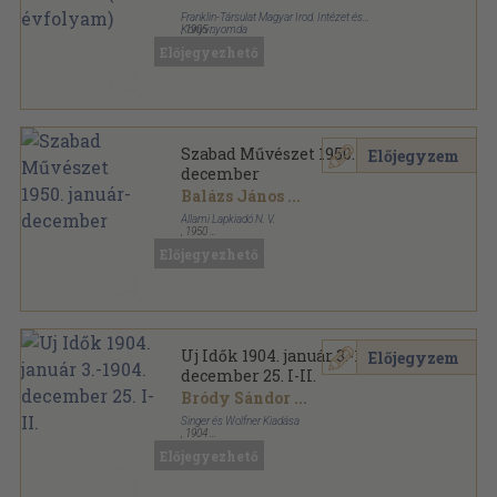
Franklin-Társulat Magyar Irod. Intézet és
Könyvnyomda
,
1905
Könyvkötői vászonkötés
,
864
oldal
Előjegyezhető
Képes Folyóirat sorozat
Szabad Művészet 1950. január-
Előjegyzem
december
Balázs János
...
Állami Lapkiadó N. V.
,
1950
Könyvkötői vászonkötés
,
520
oldal
Előjegyezhető
Szabad Művészet sorozat
Uj Idők 1904. január 3.-1904.
Előjegyzem
december 25. I-II.
Bródy Sándor
...
Singer és Wolfner Kiadása
,
1904
Könyvkötői kötés
,
1111
oldal
Előjegyezhető
Uj Idők sorozat