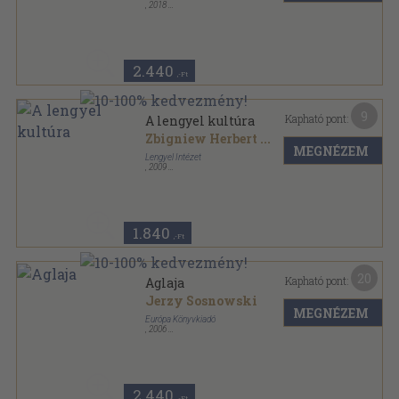
,
2018
Félvászon
,
160
oldal
Living Bridges - Kortárs Irodalmi Sorozat sorozat
2.440
,-Ft
9
Kapható pont:
A lengyel kultúra
Zbigniew Herbert
...
MEGNÉZEM
Lengyel Intézet
,
2009
Ragasztott papírkötés
,
72
oldal
1.840
,-Ft
20
Kapható pont:
Aglaja
Jerzy Sosnowski
MEGNÉZEM
Európa Könyvkiadó
,
2006
Fűzött kemény papírkötés
,
375
oldal
2.440
,-Ft