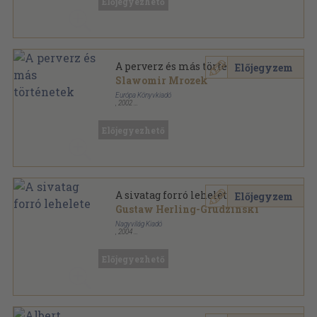
Előjegyezhető
A perverz és más történetek
Előjegyzem
Slawomir Mrozek
Európa Könyvkiadó
,
2002
Fűzött kemény papírkötés
,
245
oldal
Előjegyezhető
A sivatag forró lehelete
Előjegyzem
Gustaw Herling-Grudzinski
Nagyvilág Kiadó
,
2004
Ragasztott papírkötés
,
227
oldal
Előjegyezhető