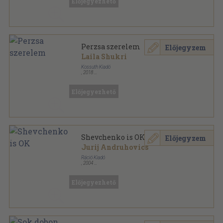
Előjegyezhető
Perzsa szerelem
Előjegyzem
Laila Shukri
Kossuth Kiadó
,
2018
Ragasztott papírkötés
,
511
oldal
Előjegyezhető
Shevchenko is OK
Előjegyzem
Jurij Andruhovics
Ráció Kiadó
,
2004
Ragasztott papírkötés
,
172
oldal
Előjegyezhető