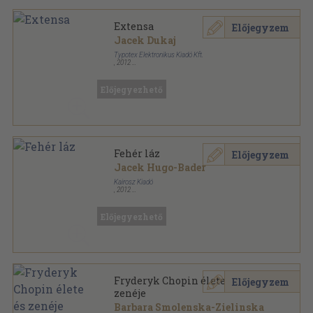
Extensa
Előjegyzem
Jacek Dukaj
Typotex Elektronikus Kiadó Kft.
,
2012
Fűzött kemény papírkötés
,
222
oldal
Science in fiction sorozat
Előjegyezhető
Fehér láz
Előjegyzem
Jacek Hugo-Bader
Kairosz Kiadó
,
2012
Ragasztott papírkötés
,
427
oldal
Előjegyezhető
Fryderyk Chopin élete és
Előjegyzem
zenéje
Barbara Smolenska-Zielinska