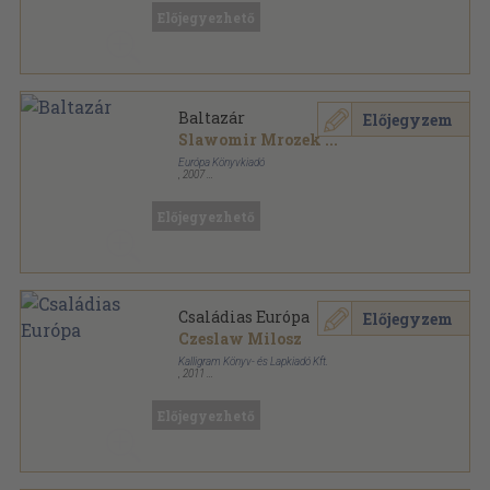
Előjegyezhető
Baltazár
Előjegyzem
Slawomir Mrozek
...
Európa Könyvkiadó
,
2007
Fűzött kemény papírkötés
,
345
oldal
Előjegyezhető
Családias Európa
Előjegyzem
Czeslaw Milosz
Kalligram Könyv- és Lapkiadó Kft.
,
2011
Fűzött kemény papírkötés
,
288
oldal
Kalligram sorozat
Előjegyezhető