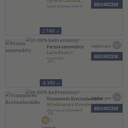
Sylwia Chutnik
MEGNÉZEM
Typotex Elektronikus Kiadó Kft.
Ragasztott papírkötés
,
189
oldal
Typotex világirodalom sorozat
1.740
,-Ft
22
Kapható pont:
Perzsa szenvedély
Laila Shukri
MEGNÉZEM
Kossuth Kiadó
,
2019
Ragasztott papírkötés
,
413
oldal
4.350
,-Ft
14
Kapható pont:
Visszatérés Breitenheidébe
Wlodzimierz Kowalewski
MEGNÉZEM
Masszi Lap- és Könyvkiadó Kft.
,
2002
Fűzött kemény papírkötés
,
230
oldal
50
1.930 Ft