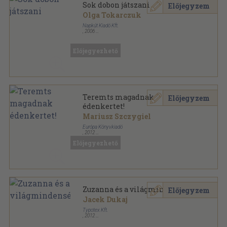
Sok dobon játszani
Előjegyzem
Olga Tokarczuk
Napkút Kiadó Kft.
,
2006
Ragasztott papírkötés
,
277
oldal
Előjegyezhető
Teremts magadnak
Előjegyzem
édenkertet!
Mariusz Szczygiel
Európa Könyvkiadó
,
2012
Ragasztott papírkötés
,
316
oldal
Előjegyezhető
Zuzanna és a világmindenség
Előjegyzem
Jacek Dukaj
Typotex Kft.
,
2012
Fűzött kemény papírkötés
,
247
oldal
Science in fiction sorozat