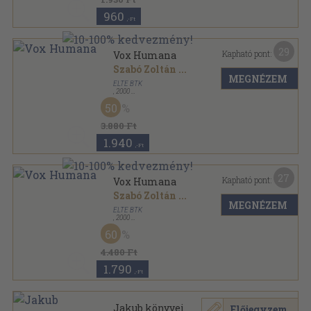
960
,-Ft
29
Kapható pont:
Vox Humana
Szabó Zoltán
...
MEGNÉZEM
ELTE BTK
,
2000
Ragasztott papírkötés
,
421
oldal
50
3.880 Ft
1.940
,-Ft
27
Kapható pont:
Vox Humana
Szabó Zoltán
...
MEGNÉZEM
ELTE BTK
,
2000
Fűzött kemény papírkötés
,
421
oldal
60
4.480 Ft
1.790
,-Ft
Jakub könyvei
Előjegyzem