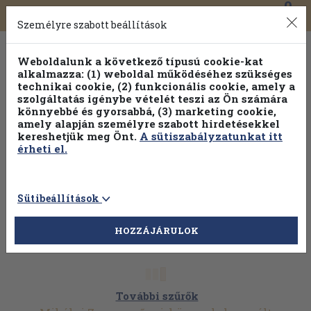
0
Toggle
Főmenü
Könyveink
navigation
Személyre szabott beállítások
Weboldalunk a következő típusú cookie-kat
alkalmazza: (1) weboldal működéséhez szükséges
technikai cookie, (2) funkcionális cookie, amely a
szolgáltatás igénybe vételét teszi az Ön számára
könnyebbé és gyorsabbá, (3) marketing cookie,
Válogasson több mint 1.000.000 kiadványunk közül
10-
amely alapján személyre szabott hirdetésekkel
100% kedvezménnyel!
kereshetjük meg Önt.
A sütiszabályzatunkat itt
érheti el.
Sütibeállítások
HOZZÁJÁRULOK
További szűrők