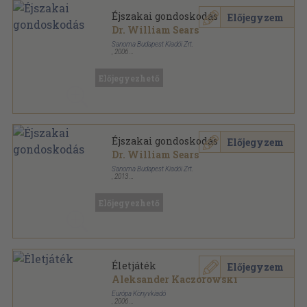
Éjszakai gondoskodás
Előjegyzem
Dr. William Sears
Sanoma Budapest Kiadói Zrt.
,
2006
Ragasztott papírkötés
,
205
oldal
Kismama sorozat
Előjegyezhető
Éjszakai gondoskodás
Előjegyzem
Dr. William Sears
Sanoma Budapest Kiadói Zrt.
,
2013
Ragasztott papírkötés
,
205
oldal
Kismama sorozat
Előjegyezhető
Életjáték
Előjegyzem
Aleksander Kaczorowski
Európa Könyvkiadó
,
2006