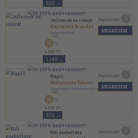
820
,-Ft
10
Kapható pont:
Jellemek és írások
Kazimierz Brandys
MEGNÉZEM
Európa Könyvkiadó
,
1995
Ragasztott papírkötés
,
223
oldal
30
Mérleg sorozat
1.640 Ft
1.140
,-Ft
3
Kapható pont:
Napló
Malgorzata Takács
MEGNÉZEM
Lengyel Intézet-Platán Kortárs Művészeti Galéria
,
1999
Ragasztott papírkötés
,
15
oldal
50
1.140 Ft
570
,-Ft
9
Kapható pont:
Női zsebatlasz