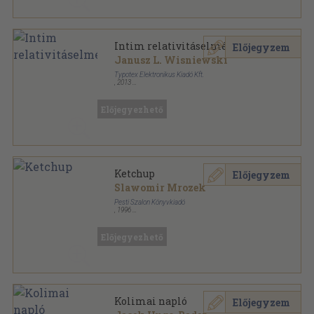
Intim relativitáselmélet
Előjegyzem
Janusz L. Wisniewski
Typotex Elektronikus Kiadó Kft.
,
2013
Fűzött kemény papírkötés
,
121
oldal
Science in fiction sorozat
Előjegyezhető
Ketchup
Előjegyzem
Slawomir Mrozek
Pesti Szalon Könyvkiadó
,
1996
Ragasztott papírkötés
,
133
oldal
Előjegyezhető
Kolimai napló
Előjegyzem