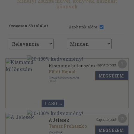
Mihályi Zsuzsa művei, könyvek, használt
könyvek
Összesen 58 találat
Kaphatók előre:
7
Kapható pont:
Kismama különszám
Földi Hajnal
MEGNÉZEM
Centrál Médiacsoport Zrt.
,
2016
Ragasztott papírkötés
,
80
oldal
1.480
,-Ft
12
Kapható pont:
A Jelesek
Tarasz Prohaszko
MEGNÉZEM
Vince Kiadó