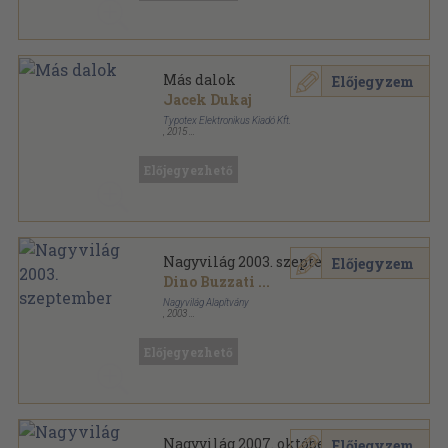
Más dalok
Előjegyzem
Jacek Dukaj
Typotex Elektronikus Kiadó Kft.
,
2015
Fűzött kemény papírkötés
,
645
oldal
Science in fiction sorozat
Előjegyezhető
Nagyvilág 2003. szeptember
Előjegyzem
Dino Buzzati
...
Nagyvilág Alapítvány
,
2003
Ragasztott papírkötés
,
72
oldal
Nagyvilág sorozat
Előjegyezhető
Nagyvilág 2007. október
Előjegyzem