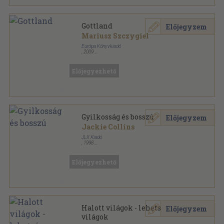
Gottland
Előjegyzem
Mariusz Szczygiel
Európa Könyvkiadó
,
2009
Ragasztott kemény papírkötés
,
259
oldal
Előjegyezhető
Gyilkosság és bosszú
Előjegyzem
Jackie Collins
JLX Kiadó
,
1998
Könyvkötői kötés
,
341
oldal
Előjegyezhető
Halott világok - lehetséges
Előjegyzem
világok