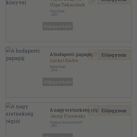
Olga Tokarczuk
Vince Kiadó
,
2022
Fűzött kemény papírkötés
,
908
oldal
Előjegyezhető
A budapesti papagáj
Előjegyzem
Loránt Endre
Kijárat Kiadó
,
2016
Ragasztott papírkötés
,
256
oldal
Előjegyezhető
A nagy eretnekség régiói
Előjegyzem
Jerzy Ficowski
Palatinus-Könyvesház Kft.
,
2001
Ragasztott papírkötés
,
206
oldal