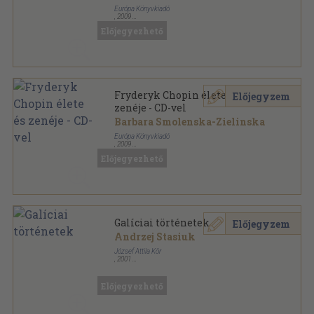
Európa Könyvkiadó
,
2009
Ragasztott kemény papírkötés
,
285
oldal
Előjegyezhető
Életek & művek sorozat
Fryderyk Chopin élete és
Előjegyzem
zenéje - CD-vel
Barbara Smolenska-Zielinska
Európa Könyvkiadó
,
2009
Fűzött kemény papírkötés
,
285
oldal
Előjegyezhető
Életek & művek sorozat
Galíciai történetek
Előjegyzem
Andrzej Stasiuk
József Attila Kör
,
2001
Fűzött kemény papírkötés
,
153
oldal
JAK Világirodalmi Sorozat-Műfordító Füzetek sorozat
Előjegyezhető