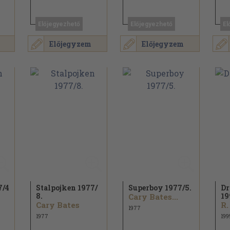
Előjegyezhető
Előjegyezhető
El
Előjegyzem
Előjegyzem
7/
4
Stalpojken 1977/
Superboy 1977/
5.
Dr
8.
19
Cary Bates...
Cary Bates
1977
1977
199