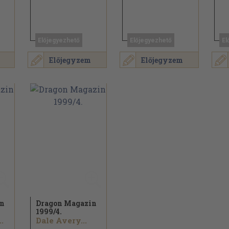
Előjegyezhető
Előjegyezhető
El
Előjegyzem
Előjegyzem
in
Dragon Magazin
1999/
4.
.
Dale Avery...