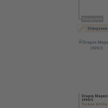
Előjegyezhető
Előjegyzem
Dragon Magaz
1999/
3.
Torkos Attila..