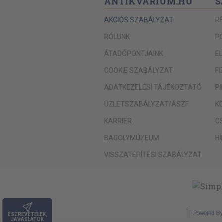
ANTIKVÁRIUM.HU
S
AKCIÓS SZABÁLYZAT
R
RÓLUNK
P
ÁTADÓPONTJAINK
E
COOKIE SZABÁLYZAT
F
ADATKEZELÉSI TÁJÉKOZTATÓ
P
ÜZLETSZABÁLYZAT/ÁSZF
K
KARRIER
C
BAGOLYMÚZEUM
H
VISSZATÉRÍTÉSI SZABÁLYZAT
Powered B
ÉSZREVÉTELEK,
JAVASLATOK