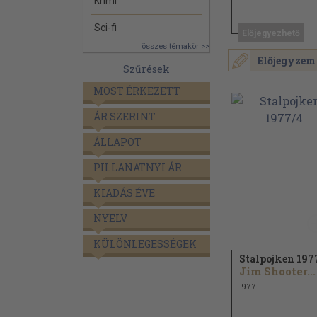
Krimi
Sci-fi
Előjegyezhető
összes témakör >>
Előjegyzem
Szűrések
MOST ÉRKEZETT
ÁR SZERINT
ÁLLAPOT
PILLANATNYI ÁR
KIADÁS ÉVE
NYELV
KÜLÖNLEGESSÉGEK
Stalpojken 197
Jim Shooter...
1977