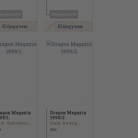
őjegyezhető
Előjegyezhető
Előjegyzem
Előjegyzem
agon Magazin
Dragon Magazin
99/
1.
1999/
2.
R. A. Salvatore...
Dale Avery...
9
1999