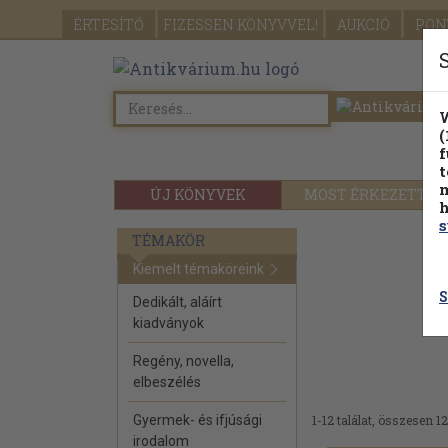
ÉRTESÍTŐ
FIZESSEN
KÖNYVVEL!
AUKCIÓ
PON
W
(
f
t
m
ÚJ KÖNYVEK
MOST ÉRKEZETT
h
s
TÉMAKÖR
Kiemelt témaköreink
S
Dedikált, aláírt
kiadványok
Regény, novella,
elbeszélés
Gyermek- és ifjúsági
1-12 találat, összesen 12
irodalom