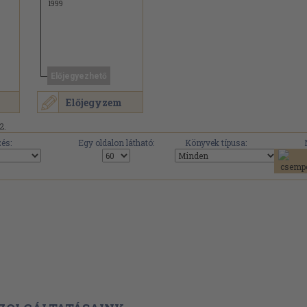
1999
Előjegyezhető
Előjegyzem
2.
és:
Egy oldalon látható:
Könyvek típusa: