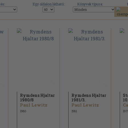
és:
Egy oldalon látható:
Könyvek típusa:
Rymdens Hjaltar
Rymdens Hjaltar
St
1980/
8
1981/
3.
10
Paul Lewitz
Paul Lewitz
Ca
1980
1981
197