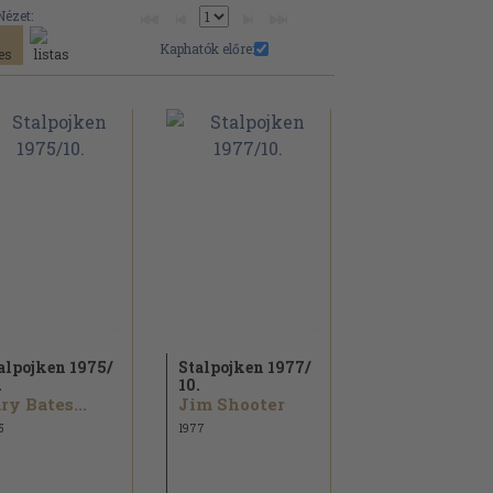
Nézet:
Kaphatók előre:
alpojken 1975/
Stalpojken 1977/
.
10.
ry Bates...
Jim Shooter
5
1977