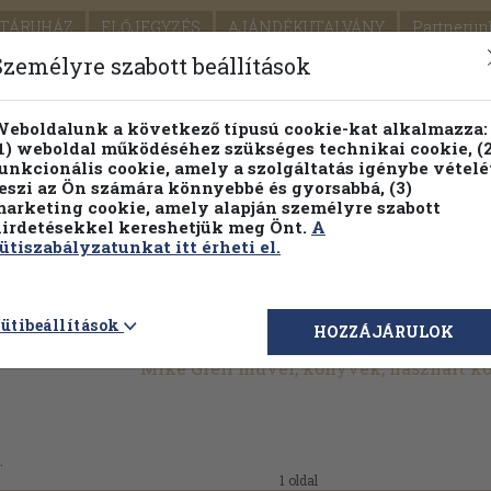
TÁRUHÁZ
ELŐJEGYZÉS
AJÁNDÉKUTALVÁNY
Partnerün
SZÁLLÍTÁS
SEGÍTSÉG
Személyre szabott beállítások
1.
Részletes kereső
Témaköri fa
eboldalunk a következő típusú cookie-kat alkalmazza:
1) weboldal működéséhez szükséges technikai cookie, (2
KIADV
unkcionális cookie, amely a szolgáltatás igénybe vételé
LEGNA
eszi az Ön számára könnyebbé és gyorsabbá, (3)
arketing cookie, amely alapján személyre szabott
PILLANATNYI ÁRAINK
FENNTARTHATÓ OLVASMÁN
irdetésekkel kereshetjük meg Önt.
A
ütiszabályzatunkat itt érheti el.
ütibeállítások
HOZZÁJÁRULOK
Mike Grell művei, könyvek, használt 
.
1 oldal