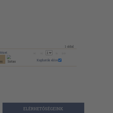
1 oldal
Nézet:
Kaphatók előre:
ELÉRHETŐSÉGEINK