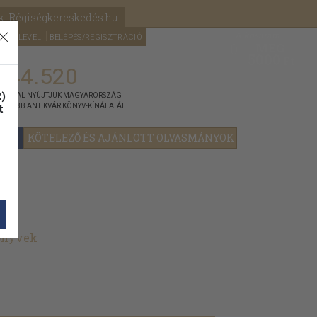
k: Régiségkereskedés.hu
A kosaram
HÍRLEVÉL
BELÉPÉS/REGISZTRÁCIÓ
MÉG
0
5000
Ft
144.520
)
ÁNNYAL NYÚJTJUK MAGYARORSZÁG
t
GYOBB ANTIKVÁR KÖNYV-KÍNÁLATÁT
YOK
KÖTELEZŐ ÉS AJÁNLOTT OLVASMÁNYOK
könyvek