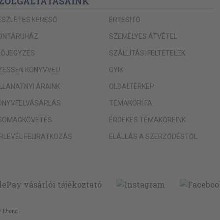
ZOLGÁLTATÁSAINK
ÉSZLETES KERESŐ
ÉRTESÍTŐ
ONTÁRUHÁZ
SZEMÉLYES ÁTVÉTEL
LŐJEGYZÉS
SZÁLLÍTÁSI FELTÉTELEK
IZESSEN KÖNYVVEL!
GYIK
ILLANATNYI ÁRAINK
OLDALTÉRKÉP
ÖNYVFELVÁSÁRLÁS
TÉMAKÖRI FA
SOMAGKÖVETÉS
ÉRDEKES TÉMAKÖREINK
ÍRLEVÉL FELIRATKOZÁS
ELÁLLÁS A SZERZŐDÉSTŐL
y
Ebond