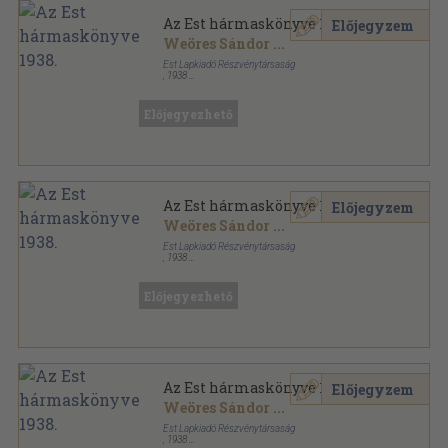
Az Est hármaskönyve 1938.
Előjegyzem
Weöres Sándor
...
Est Lapkiadó Részvénytársaság
,
1938
Varrott papírkötés
,
479
oldal
Az Est hármaskönyve sorozat
Előjegyezhető
Az Est hármaskönyve 1938.
Előjegyzem
Weöres Sándor
...
Est Lapkiadó Részvénytársaság
,
1938
Félvászon
,
479
oldal
Az Est hármaskönyve sorozat
Előjegyezhető
Az Est hármaskönyve 1938.
Előjegyzem
Weöres Sándor
...
Est Lapkiadó Részvénytársaság
,
1938