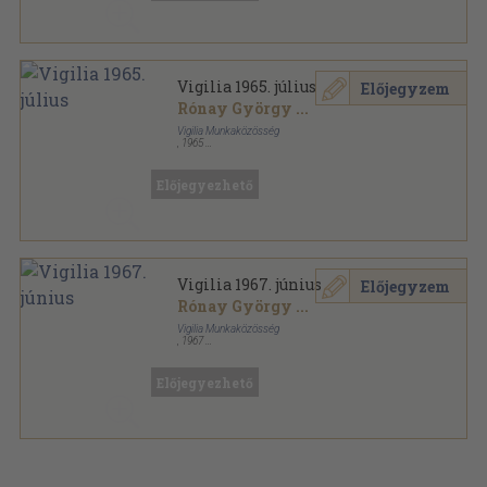
Vigilia 1965. július
Előjegyzem
Rónay György
...
Vigilia Munkaközösség
,
1965
Tűzött kötés
,
64
oldal
Vigilia sorozat
Előjegyezhető
Vigilia 1967. június
Előjegyzem
Rónay György
...
Vigilia Munkaközösség
,
1967
Tűzött kötés
,
70
oldal
Vigilia sorozat
Előjegyezhető