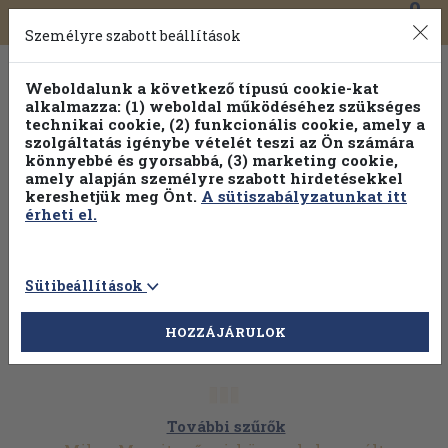
0
Toggle
Főmenü
Könyveink
navigation
Személyre szabott beállítások
Weboldalunk a következő típusú cookie-kat
alkalmazza: (1) weboldal működéséhez szükséges
technikai cookie, (2) funkcionális cookie, amely a
szolgáltatás igénybe vételét teszi az Ön számára
könnyebbé és gyorsabbá, (3) marketing cookie,
amely alapján személyre szabott hirdetésekkel
kereshetjük meg Önt.
A sütiszabályzatunkat itt
érheti el.
Sütibeállítások
HOZZÁJÁRULOK
További szűrők