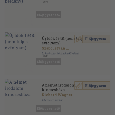
,
1971
Tűzött kötés
,
203
oldal
Előjegyezhető
Új Idők 1948. (nem teljes
Előjegyzem
évfolyam)
Szabó István
...
Szikra Irodalmi és Lapkiadó Vállalat
,
1948
Tűzött kötés
,
304
oldal
Előjegyezhető
Új Idők sorozat
A német irodalom
Előjegyzem
kincsesháza
Richard Wagner
...
Athenaeum Kiadása
Könyvkötői vászonkötés
,
346
oldal
Előjegyezhető
Az Európai Irodalom Kincsesháza sorozat