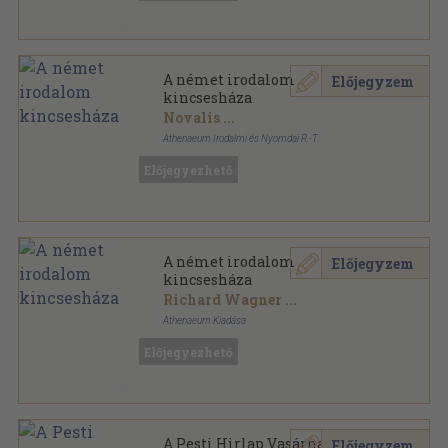
A német irodalom
Előjegyzem
kincsesháza
Novalis
...
Athenaeum Irodalmi és Nyomdai R.-T.
Aranyozott gerincű kiadói vászonkötés
,
346
oldal
Előjegyezhető
Az Európai Irodalom Kincsesháza sorozat
A német irodalom
Előjegyzem
kincsesháza
Richard Wagner
...
Athenaeum Kiadása
Könyvkötői kötés
,
346
oldal
Előjegyezhető
A Pesti Hirlap Vasárnapja 1932.
Előjegyzem