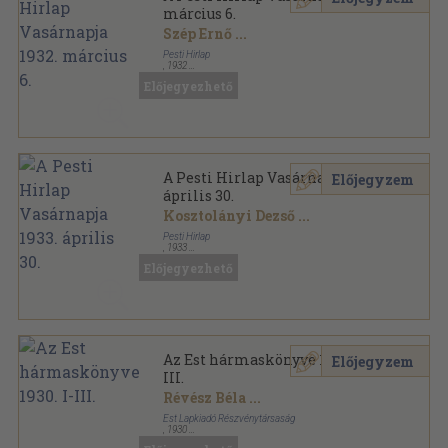
március 6.
Szép Ernő
...
Pesti Hirlap
,
1932
Tűzött kötés
,
51
oldal
Előjegyezhető
A Pesti Hirlap Vasárnapja sorozat
A Pesti Hirlap Vasárnapja 1933.
Előjegyzem
április 30.
Kosztolányi Dezső
...
Pesti Hirlap
,
1933
Tűzött kötés
,
51
oldal
Előjegyezhető
A Pesti Hirlap Vasárnapja sorozat
Az Est hármaskönyve 1930. I-
Előjegyzem
III.
Révész Béla
...
Est Lapkiadó Részvénytársaság
,
1930
Vászon
,
829
oldal