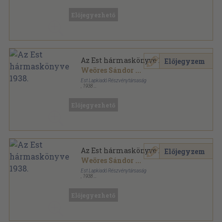
Könyvkötői vászonkötés
,
479
oldal
Az Est hármaskönyve sorozat
Előjegyezhető
Az Est hármaskönyve 1938.
Előjegyzem
Weöres Sándor
...
Est Lapkiadó Részvénytársaság
,
1938
Félvászon
,
479
oldal
Az Est hármaskönyve sorozat
Előjegyezhető
Az Est hármaskönyve 1938.
Előjegyzem
Weöres Sándor
...
Est Lapkiadó Részvénytársaság
,
1938
Könyvkötői papírkötés
,
479
oldal
Az Est hármaskönyve sorozat
Előjegyezhető