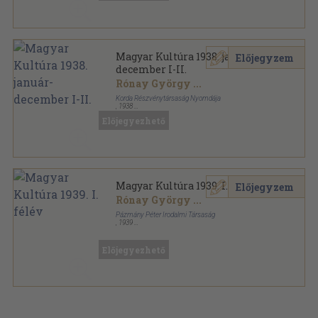
Magyar Kultúra 1938. január-
Előjegyzem
december I-II.
Rónay György
...
Korda Részvénytársaság Nyomdája
,
1938
Könyvkötői kötés
,
734
oldal
Előjegyezhető
Magyar Kultúra sorozat
Magyar Kultúra 1939. I. félév
Előjegyzem
Rónay György
...
Pázmány Péter Irodalmi Társaság
,
1939
Könyvkötői kötés
,
383
oldal
Magyar Kultúra sorozat
Előjegyezhető