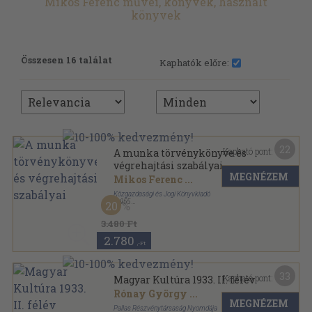
Mikos Ferenc művei, könyvek, használt
könyvek
Összesen 16 találat
Kaphatók előre:
22
Kapható pont:
A munka törvénykönyve és
végrehajtási szabályai
MEGNÉZEM
Mikos Ferenc
...
Közgazdasági és Jogi Könyvkiadó
,
1955
20
Félvászon
,
903
oldal
3.480 Ft
2.780
,-Ft
33
Kapható pont:
Magyar Kultúra 1933. II. félév
Rónay György
...
MEGNÉZEM
Pallas Részvénytársaság Nyomdája