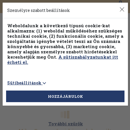
0
Toggle
Főmenü
Könyveink
navigation
Személyre szabott beállítások
Weboldalunk a következő típusú cookie-kat
alkalmazza: (1) weboldal működéséhez szükséges
technikai cookie, (2) funkcionális cookie, amely a
szolgáltatás igénybe vételét teszi az Ön számára
könnyebbé és gyorsabbá, (3) marketing cookie,
Válogasson több mint 1.000.000 kiadványunk közül
10-
amely alapján személyre szabott hirdetésekkel
100% kedvezménnyel!
kereshetjük meg Önt.
A sütiszabályzatunkat itt
érheti el.
Sütibeállítások
HOZZÁJÁRULOK
További szűrők