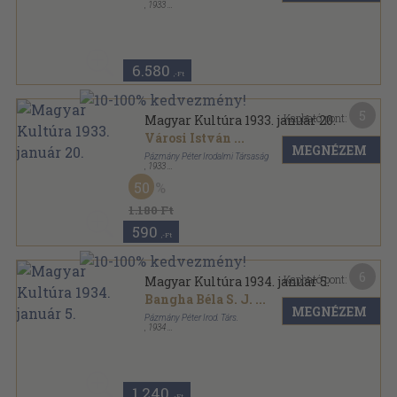
,
1933
Könyvkötői kötés
,
544
oldal
Magyar Kultúra sorozat
6.580
,-Ft
5
Kapható pont:
Magyar Kultúra 1933. január 20.
Városi István
...
MEGNÉZEM
Pázmány Péter Irodalmi Társaság
,
1933
Tűzött kötés
,
47
oldal
50
Magyar Kultúra sorozat
1.180 Ft
590
,-Ft
6
Kapható pont:
Magyar Kultúra 1934. január 5.
Bangha Béla S. J.
...
MEGNÉZEM
Pázmány Péter Irod. Társ.
,
1934
Tűzött kötés
,
48
oldal
Magyar Kultúra sorozat
1.240
,-Ft