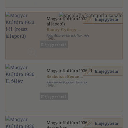
Magyar Kultúra 1933. I-II. (rossz
Előjegyzem
állapotú)
Rónay György
...
Pallas Részvénytársaság Nyomdája
,
1933
Könyvkötői kötés
,
1120
oldal
Előjegyezhető
Magyar Kultúra sorozat
Magyar Kultúra 1936. II. félév
Előjegyzem
Szabolcsi Bence
...
Pázmány Péter Irodalmi Társaság
,
1936
Könyvkötői kötés
,
351
oldal
Magyar Kultúra sorozat
Előjegyezhető
Magyar Kultúra 1936. január-
Előjegyzem
december