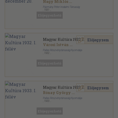
Nagy Miklós
...
Pázmány Péter Irodalmi Társaság
,
1931
Tűzött kötés
,
47
oldal
Előjegyezhető
Magyar Kultúra sorozat
Magyar Kultúra 1932. I. félév
Előjegyzem
Városi István
...
Pallas Részvénytársaság Nyomdája
,
1932
Könyvkötői kötés
,
576
oldal
Magyar Kultúra sorozat
Előjegyezhető
Magyar Kultúra 1933. I. félév
Előjegyzem
Rónay György
...
Pallas Részvénytársaság Nyomdája
,
1933
Könyvkötői kötés
,
576
oldal
Magyar Kultúra sorozat
Előjegyezhető