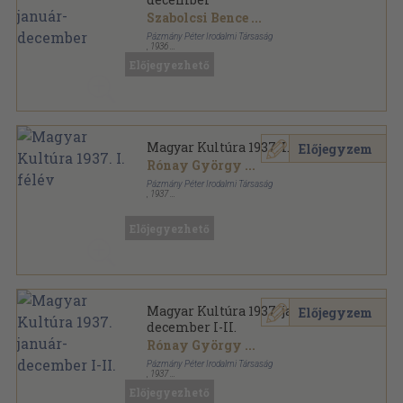
Szabolcsi Bence
...
Pázmány Péter Irodalmi Társaság
,
1936
Könyvkötői vászonkötés
,
734
oldal
Előjegyezhető
Magyar Kultúra sorozat
Magyar Kultúra 1937. I. félév
Előjegyzem
Rónay György
...
Pázmány Péter Irodalmi Társaság
,
1937
Könyvkötői kötés
,
383
oldal
Magyar Kultúra sorozat
Előjegyezhető
Magyar Kultúra 1937. január-
Előjegyzem
december I-II.
Rónay György
...
Pázmány Péter Irodalmi Társaság
,
1937
Könyvkötői kötés
,
734
oldal
Előjegyezhető
Magyar Kultúra sorozat