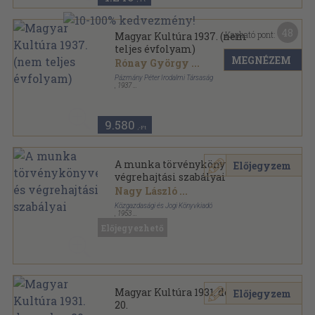
48
Kapható pont:
Magyar Kultúra 1937. (nem
teljes évfolyam)
MEGNÉZEM
Rónay György
...
Pázmány Péter Irodalmi Társaság
,
1937
Tűzött kötés
,
622
oldal
Magyar Kultúra sorozat
9.580
,-Ft
A munka törvénykönyve és
Előjegyzem
végrehajtási szabályai
Nagy László
...
Közgazdasági és Jogi Könyvkiadó
,
1953
Fűzött keménykötés
,
632
oldal
Előjegyezhető
Magyar Kultúra 1931. december
Előjegyzem
20.