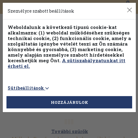
0
Toggle
Főmenü
Könyveink
navigation
Személyre szabott beállítások
Weboldalunk a következő típusú cookie-kat
alkalmazza: (1) weboldal működéséhez szükséges
technikai cookie, (2) funkcionális cookie, amely a
szolgáltatás igénybe vételét teszi az Ön számára
könnyebbé és gyorsabbá, (3) marketing cookie,
amely alapján személyre szabott hirdetésekkel
kereshetjük meg Önt.
A sütiszabályzatunkat itt
érheti el.
Sütibeállítások
HOZZÁJÁRULOK
További szűrők