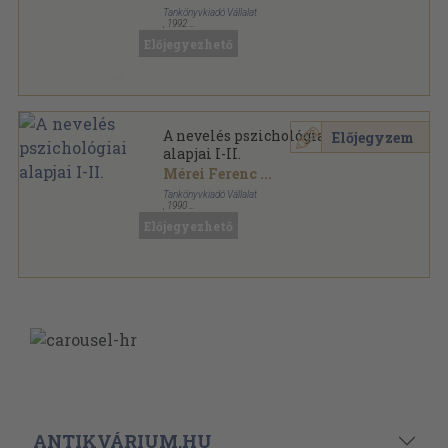
Tankönyvkiadó Vállalat
,
1992
Ragasztott papírkötés
,
612
oldal
Előjegyezhető
A nevelés pszichológiai
Előjegyzem
alapjai I-II.
Mérei Ferenc
...
Tankönyvkiadó Vállalat
,
1990
Ragasztott papírkötés
,
612
oldal
Előjegyezhető
ANTIKVÁRIUM.HU