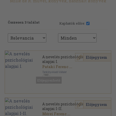
Mille de R. művei, könyvek, használt könyvek
Összesen 3 találat
Kaphatók előre:
A nevelés pszichológiai
Előjegyzem
alapjai I.
Pataki Ferenc
...
Tankönyvkiadó Vállalat
,
1990
Ragasztott papírkötés
,
304
oldal
Előjegyezhető
A nevelés pszichológiai
Előjegyzem
alapjai I-II.
Mérei Ferenc
...