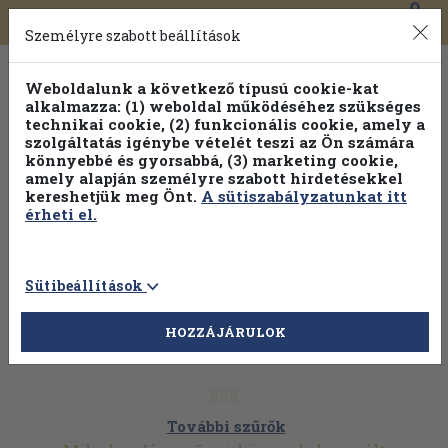
0
Toggle
Főmenü
Könyveink
navigation
Személyre szabott beállítások
Weboldalunk a következő típusú cookie-kat
alkalmazza: (1) weboldal működéséhez szükséges
technikai cookie, (2) funkcionális cookie, amely a
szolgáltatás igénybe vételét teszi az Ön számára
könnyebbé és gyorsabbá, (3) marketing cookie,
amely alapján személyre szabott hirdetésekkel
kereshetjük meg Önt.
A sütiszabályzatunkat itt
érheti el.
Sütibeállítások
HOZZÁJÁRULOK
További szűrők