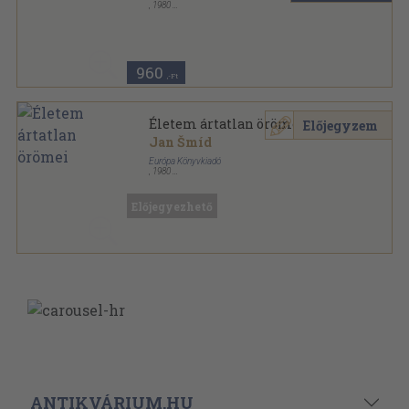
,
1980
Ragasztott papírkötés
,
353
oldal
Vidám könyvek sorozat
960
,-Ft
Életem ártatlan örömei
Előjegyzem
Jan Šmíd
Európa Könyvkiadó
,
1980
Könyvkötői kötés
,
353
oldal
Vidám könyvek sorozat
Előjegyezhető
ANTIKVÁRIUM.HU