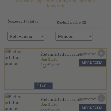
Miloslav Jágr művei, könyvek, használt
könyvek
Összesen 3 találat
Kaphatók előre:
10
Kapható pont:
Életem ártatlan örömei
Jan Šmíd
MEGNÉZEM
Európa Könyvkiadó
,
1998
Ragasztott papírkötés
,
353
oldal
Vidám könyvek sorozat
1.140
,-Ft
8
Kapható pont:
Életem ártatlan örömei
Jan Šmíd
MEGNÉZEM
Európa Könyvkiadó