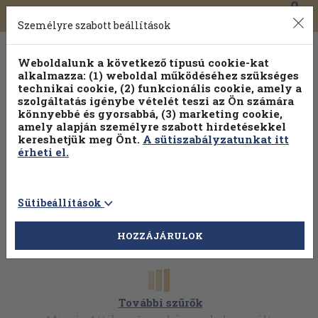
0
Toggle
Főmenü
Könyveink
navigation
Személyre szabott beállítások
Weboldalunk a következő típusú cookie-kat
alkalmazza: (1) weboldal működéséhez szükséges
technikai cookie, (2) funkcionális cookie, amely a
szolgáltatás igénybe vételét teszi az Ön számára
könnyebbé és gyorsabbá, (3) marketing cookie,
amely alapján személyre szabott hirdetésekkel
kereshetjük meg Önt.
A sütiszabályzatunkat itt
érheti el.
Sütibeállítások
HOZZÁJÁRULOK
További szűrők