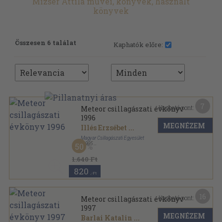
Mizsér Attila művei, könyvek, használt
könyvek
Összesen 6 találat
Kaphatók előre:
7
Kapható pont:
Meteor csillagászati évkönyv
1996
MEGNÉZEM
Illés Erzsébet
...
Magyar Csillagászati Egyesület
,
1995
50
Ragasztott papírkötés
,
205
oldal
Meteor csillagászati évkönyv sorozat
1.640 Ft
820
,-Ft
16
Kapható pont:
Meteor csillagászati évkönyv
1997
MEGNÉZEM
Barlai Katalin
...