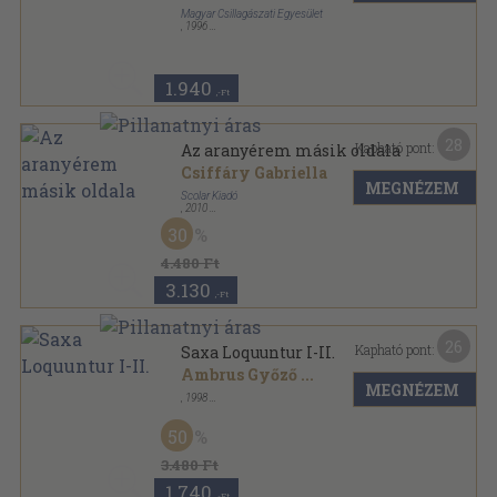
Magyar Csillagászati Egyesület
,
1996
Ragasztott papírkötés
,
222
oldal
Meteor csillagászati évkönyv sorozat
1.940
,-Ft
28
Kapható pont:
Az aranyérem másik oldala
Csiffáry Gabriella
MEGNÉZEM
Scolar Kiadó
,
2010
Ragasztott papírkötés
,
363
oldal
30
4.480 Ft
3.130
,-Ft
26
Kapható pont:
Saxa Loquuntur I-II.
Ambrus Győző
...
MEGNÉZEM
,
1998
Ragasztott papírkötés
,
676
oldal
50
3.480 Ft
1.740
,-Ft