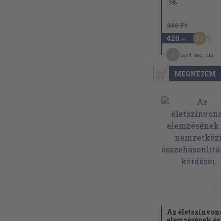
1988
840 Ft
50
420
,-Ft
6
pont kapható
MEGNÉZEM
Az életszínvon
elemzésének és