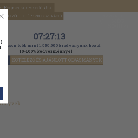
k: Régiségkereskedés.hu
A kosaram
HÍRLEVÉL
BELÉPÉS/REGISZTRÁCIÓ
MÉG
0
5000
Ft
07:27:11
)
ogasson több mint 1.000.000 kiadványunk közül
t
10-100% kedvezménnyel!
YOK
KÖTELEZŐ ÉS AJÁNLOTT OLVASMÁNYOK
 könyvek