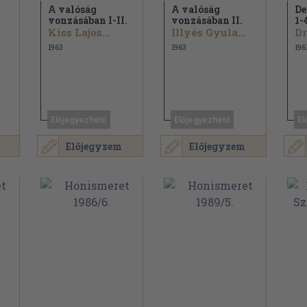
A valóság
A valóság
De
vonzásában I-II.
vonzásában II.
1-
Kiss Lajos...
Illyés Gyula...
1963
1963
196
Előjegyezhető
Előjegyezhető
El
Előjegyzem
Előjegyzem