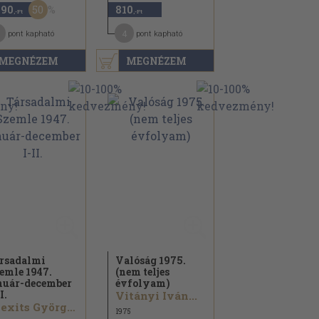
50
490
810
,-Ft
,-Ft
4
pont kapható
pont kapható
MEGNÉZEM
MEGNÉZEM
rsadalmi
Valóság 1975.
emle 1947.
(nem teljes
nuár-december
évfolyam)
I.
Vitányi Iván...
Alexits György...
1975