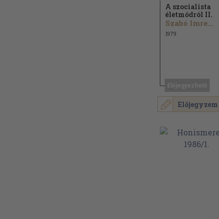
A szocialista
életmódról II.
Szabó Imre...
1979
Előjegyezhető
Előjegyzem