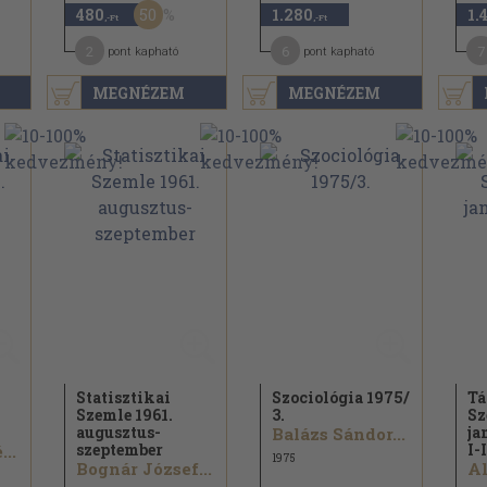
50
480
1.280
1.
,-Ft
,-Ft
2
6
7
pont kapható
pont kapható
MEGNÉZEM
MEGNÉZEM
Statisztikai
Szociológia 1975/
Tá
Szemle 1961.
3.
Sz
augusztus-
ja
Balázs Sándor...
szeptember
I-I
..
1975
Bognár József...