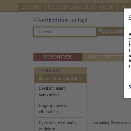
ÉRTESÍTŐ
FIZESSEN
KÖNYVVEL!
AUKCIÓ
PON
W
(
f
t
m
ÚJ KÖNYVEK
MOST ÉRKEZETT
h
s
TÉMAKÖR
Kiemelt témaköreink
S
Dedikált, aláírt
kiadványok
Regény, novella,
elbeszélés
Gyermek- és ifjúsági
1-60 találat, összesen 61
irodalom