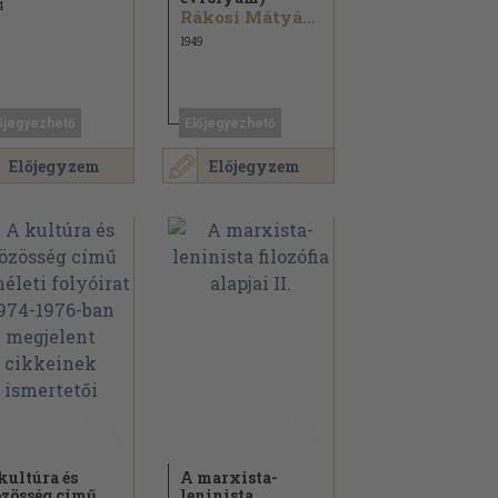
4
Rákosi Mátyás...
1949
őjegyezhető
Előjegyezhető
Előjegyzem
Előjegyzem
kultúra és
A marxista-
zösség című
leninista