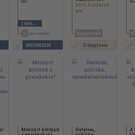
1989
196
Mód Aladárné...
1974
1.440
,-Ft
12
Előjegyezhető
El
pont kapható
MEGNÉZEM
Előjegyzem
al
Mennyit költünk
Hatalom,
A 
a gyerekekre?
politika,
kö