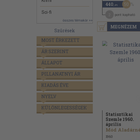
Krimi
50
440
,-Ft
Sci-fi
2
pont kapható
összes témakör >>
MEGNÉZEM
Szűrések
MOST ÉRKEZETT
ÁR SZERINT
ÁLLAPOT
PILLANATNYI ÁR
KIADÁS ÉVE
NYELV
KÜLÖNLEGESSÉGEK
Statisztikai
Szemle 1960.
április
Mód Aladárné.
1960