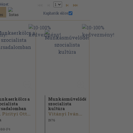
Nézet:
Kaphatók előre:
nkaerkölcs a
Munkásművelődés-
ocialista
szocialista
rsadalomban
kultúra
Dr. Pirityi Ottó...
Vitányi Iván...
4
1976
980 Ft