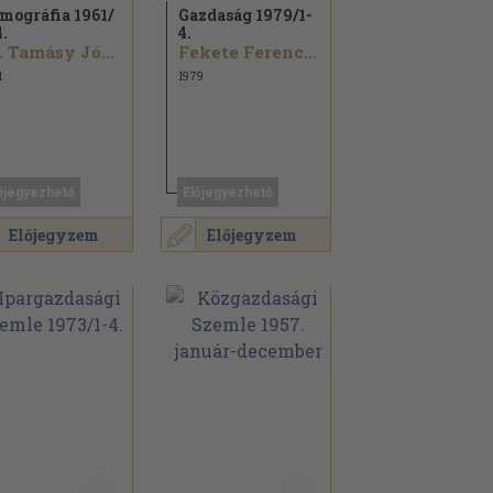
mográfia 1961/
Gazdaság 1979/
1-
4.
4.
Dr. Tamásy József...
Fekete Ferenc...
1
1979
őjegyezhető
Előjegyezhető
Előjegyzem
Előjegyzem