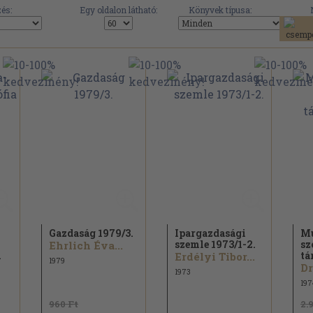
és:
Egy oldalon látható:
Könyvek típusa:
Gazdaság 1979/
3.
Ipargazdasági
Mu
szemle 1973/
1-2.
sz
Ehrlich Éva...
i
tá
Erdélyi Tibor...
1979
1973
197
960 Ft
2.