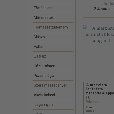
Rendez
Történelem
Művészetek
Természettudomány
Műszaki
Vallás
Életrajz
Háztartástan
Pszichológia
A marxista-
Szerelmes regények
leninista
filozófia alapja
Akció, kaland
II.
Marx...
Idegennyelv
1974
880 Ft