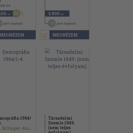
7
900 Ft
50
450
3.800
,-Ft
,-Ft
0
19
pont kapható
pont kapható
MEGNÉZEM
MEGNÉZEM
mográfia 1964/
Társadalmi
4.
Szemle 1949.
(nem teljes
Dr. Klinger András...
évfolyam)