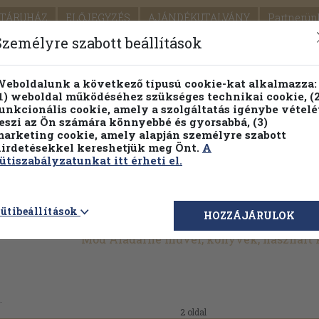
TÁRUHÁZ
ELŐJEGYZÉS
AJÁNDÉKUTALVÁNY
Partnerün
SZÁLLÍTÁS
SEGÍTSÉG
Személyre szabott beállítások
Részletes kereső
Témaköri fa
eboldalunk a következő típusú cookie-kat alkalmazza:
1) weboldal működéséhez szükséges technikai cookie, (2
Vál
unkcionális cookie, amely a szolgáltatás igénybe vételé
eszi az Ön számára könnyebbé és gyorsabbá, (3)
arketing cookie, amely alapján személyre szabott
PILLANATNYI ÁRAINK
FENNTARTHATÓ OLVASMÁN
irdetésekkel kereshetjük meg Önt.
A
ütiszabályzatunkat itt érheti el.
ütibeállítások
HOZZÁJÁRULOK
Mód Aladárné művei, könyvek, használt
.
2 oldal