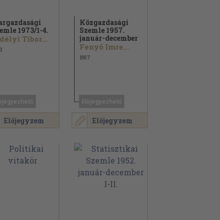
argazdasági
Közgazdasági
emle 1973/
1-4.
Szemle 1957.
január-december
délyi Tibor...
Fenyő Imre...
3
1957
őjegyezhető
Előjegyezhető
Előjegyzem
Előjegyzem