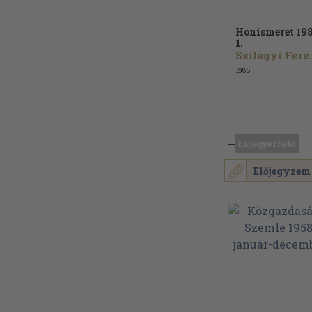
Honismeret 198
1.
Szilág
1986
Előjegyezhető
Előjegyzem