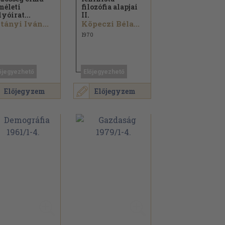
méleti
filozófia alapjai
lyóirat...
II.
tányi Iván...
Köpeczi Béla...
1970
őjegyezhető
Előjegyezhető
Előjegyzem
Előjegyzem