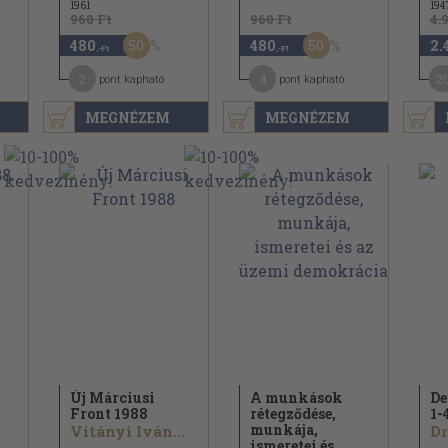
1961
194
960 Ft
960 Ft
4.
50
50
480
480
2.
,-Ft
,-Ft
2
4
2
pont kapható
pont kapható
MEGNÉZEM
MEGNÉZEM
Új Márciusi
A munkások
De
Front 1988
rétegződése,
1-
munkája,
Vitányi Iván...
ismeretei és...