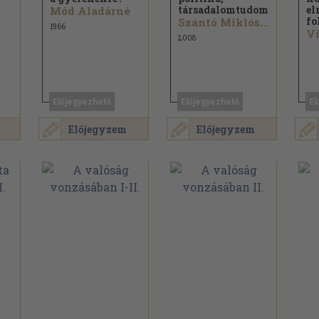
társadalomtudomány
el
Mód Aladárné
fo
Szántó Miklós...
1966
Vi
2008
Előjegyezhető
Előjegyezhető
El
Előjegyzem
Előjegyzem