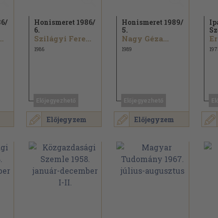
6/
Honismeret 1986/
Honismeret 1989/
Ip
6.
5.
Sz
yi Ferenc...
Szilágyi Ferenc...
Nagy Géza...
Er
1986
1989
197
Előjegyezhető
Előjegyezhető
El
Előjegyzem
Előjegyzem