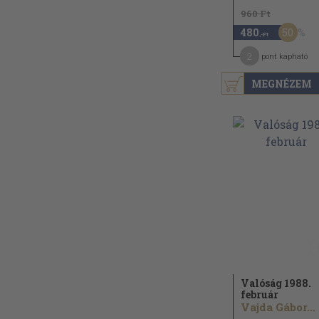
960 Ft
50
480
,-Ft
2
pont kapható
MEGNÉZEM
Valóság 1988.
február
Vajda Gábor...