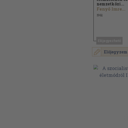
nemzetközi...
Fenyő Imre...
1962
Előjegyezhető
Előjegyzem