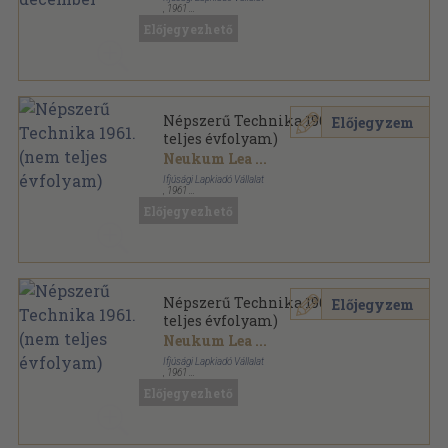
,
1961
Tűzött kötés
,
381
oldal
Előjegyezhető
Népszerű Technika sorozat
Népszerű Technika 1961. (nem
Előjegyzem
teljes évfolyam)
Neukum Lea
...
Ifjúsági Lapkiadó Vállalat
,
1961
Tűzött kötés
,
311
oldal
Előjegyezhető
Népszerű Technika sorozat
Népszerű Technika 1961. (nem
Előjegyzem
teljes évfolyam)
Neukum Lea
...
Ifjúsági Lapkiadó Vállalat
,
1961
Tűzött kötés
,
350
oldal
Előjegyezhető
Népszerű Technika sorozat