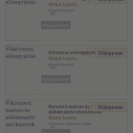
Mokk László
Műszaki Könyvkiadó
,
1961
Félvászon
,
409
oldal
Előjegyezhető
Helyszíni előregyártás
Előjegyzem
Mokk László
Műszaki Könyvkiadó
,
1955
Fűzött keménykötés
,
327
oldal
Előjegyezhető
Korszerű zsaluzó és
Előjegyzem
alátámasztó szerkezetek
Mokk László
Felsőoktatási Jegyzetellátó Vállalat
,
1961
Tűzött kötés
,
53
oldal