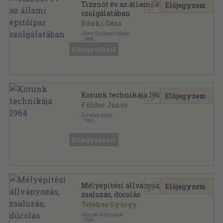
Tizenöt év az állami építőipar
Előjegyzem
szolgálatában
Bánki Géza
Állami Építőipari Vállalat
,
1966
Bőr
,
239
oldal
Előjegyezhető
Korunk technikája 1964
Előjegyzem
Földes János
Gondolat Kiadó
,
1964
Félvászon
,
388
oldal
Korunk technikája sorozat
Előjegyezhető
Mélyépítési állványozás,
Előjegyzem
zsaluzás, dúcolás
Telekes György
Műszaki Könyvkiadó
,
1964