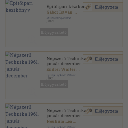
Építőipari kézikönyv
Előjegyzem
Gábor István
...
Műszaki Könyvkiadó
,
1973
Könyvkötői vászonkötés
,
1468
oldal
Előjegyezhető
Népszerű Technika 1961.
Előjegyzem
január-december
Endrei Walter
...
Ifjúsági Lapkiadó Vállalat
,
1961
Könyvkötői kötés
,
380
oldal
Előjegyezhető
Népszerű Technika sorozat
Népszerű Technika 1961.
Előjegyzem
január-december
Neukum Lea
...
Ifjúsági Lapkiadó Vállalat