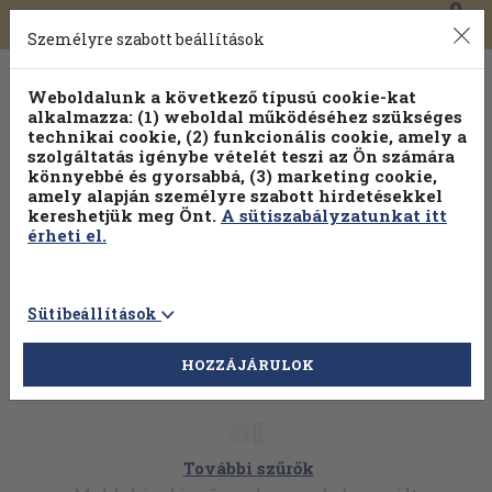
0
Toggle
Főmenü
Könyveink
navigation
Személyre szabott beállítások
Weboldalunk a következő típusú cookie-kat
alkalmazza: (1) weboldal működéséhez szükséges
technikai cookie, (2) funkcionális cookie, amely a
szolgáltatás igénybe vételét teszi az Ön számára
könnyebbé és gyorsabbá, (3) marketing cookie,
amely alapján személyre szabott hirdetésekkel
kereshetjük meg Önt.
A sütiszabályzatunkat itt
érheti el.
Sütibeállítások
HOZZÁJÁRULOK
További szűrők