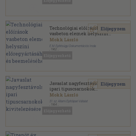
Előjegyezhető
Mérnöki Továbbképző Intézet előadássorozata
sorozat
Technológiai előírások
Előjegyzem
vasbeton elemek helyszíni
előregyártásához és
Mokk László
beemeléséhez
É.M. Építésügyi Dokumentációs Iroda
,
1962
Tűzött kötés
,
196
oldal
Előjegyezhető
Technológiai előírások építési munkákhoz sorozat
Javaslat nagyfesztávolságú
Előjegyzem
ipari tipuscsarnokok
kivitelezésére
Mokk László
31. sz. Állami Építőipari Vállalat
,
1964
Tűzött kötés
,
18
oldal
Előjegyezhető