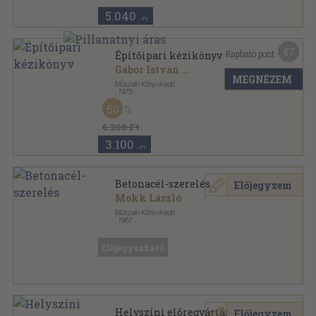
5.040
,-Ft
47
Kapható pont:
Építőipari kézikönyv
Gábor István
...
MEGNÉZEM
Műszaki Könyvkiadó
,
1973
Vászon
,
1468
oldal
50
6.200 Ft
3.100
,-Ft
Betonacél-szerelés
Előjegyzem
Mokk László
Műszaki Könyvkiadó
,
1967
Fűzött keménykötés
,
99
oldal
Szakmunkás zsebkönyvek sorozat
Előjegyezhető
Helyszíni előregyártás
Előjegyzem