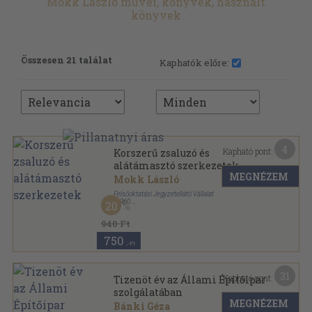
Mokk László művei, könyvek, használt
könyvek
Összesen 21 találat
Kaphatók előre:
4
Kapható pont:
Korszerű zsaluzó és
alátámasztó szerkezetek
MEGNÉZEM
Mokk László
Felsőoktatási Jegyzetellátó Vállalat
,
1960
20
Tűzött kötés
,
53
oldal
Mérnöki Továbbképző Intézet előadássorozatából
940 Ft
sorozat
750
,-Ft
31
Kapható pont:
Tizenöt év az Állami Építőipar
szolgálatában
MEGNÉZEM
Bánki Géza