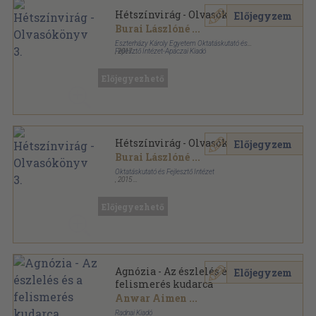
Hétszínvirág - Olvasókönyv 3.
Előjegyzem
Burai Lászlóné
...
Eszterházy Károly Egyetem Oktatáskutató és
Fejlesztő Intézet-Apáczai Kiadó
,
2017
Ragasztott papírkötés
,
176
oldal
Előjegyezhető
Hétszínvirág - Olvasókönyv 3.
Előjegyzem
Burai Lászlóné
...
Oktatáskutató és Fejlesztő Intézet
,
2015
Ragasztott papírkötés
,
176
oldal
Előjegyezhető
Agnózia - Az észlelés és a
Előjegyzem
felismerés kudarca
Anwar Aimen
...
Radnai Kiadó