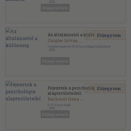
,
2005
Ragasztott papírkötés
,
151
oldal
Előjegyezhető
Az általánostól a különösig
Előjegyzem
Czigler István
...
Gondolat Kiadói Kör-MTA Pszichológiai Kutatóintézet
,
2002
Ragasztott papírkötés
,
465
oldal
Pszichológia sorozat
Előjegyezhető
Fejezetek a pszichológia
Előjegyzem
alapterületeiből
Barkóczi Ilona
...
ELTE Eötvös Kiadó
,
2000
Könyvkötői papírkötés
,
408
oldal
Előjegyezhető