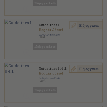
Előjegyezhető
Guidelines I.
Előjegyzem
Bognár József
Dialóg Campus Kiadó
,
1998
Ragasztott papírkötés
,
178
oldal
Studia Linguistica sorozat
Előjegyezhető
Guidelines II-III.
Előjegyzem
Bognár József
Dialóg Campus Kiadó
,
2001
Ragasztott papírkötés
,
321
oldal
Studia Linguistica sorozat
Előjegyezhető