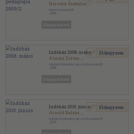
Horváth Szabolcs
...
Mentor-Szanator Kft.
,
2009
Ragasztott papírkötés
,
64
oldal
Fejlesztő Pedagógia sorozat
Előjegyezhető
Indóház 2008. május
Előjegyzem
Almási Zoltán
...
Indóház Közlekedési Lap- és Könyvkiadói Bt.
,
2008
Ragasztott papírkötés
,
96
oldal
Indóház sorozat
Előjegyezhető
Indóház 2010. június
Előjegyzem
Arnold Balázs
...
Indóház Közlekedési Lap- és Könyvkiadói Bt.
,
2010
Ragasztott papírkötés
,
80
oldal
Indóház sorozat
Előjegyezhető