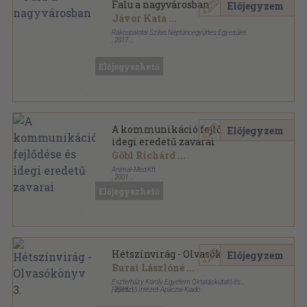
Falu a nagyvárosban
Előjegyzem
Jávor Kata
...
Rákospalotai Szilas Néptáncegyüttes Egyesület
,
2017
Ragasztott papírkötés
,
128
oldal
Előjegyezhető
A kommunikáció fejlődése és
Előjegyzem
idegi eredetű zavarai
Göbl Richárd
...
Animal-Med Kft.
,
2001
Ragasztott papírkötés
,
153
oldal
Előjegyezhető
Hétszínvirág - Olvasókönyv 3.
Előjegyzem
Burai Lászlóné
...
Eszterházy Károly Egyetem Oktatáskutató és
Fejlesztő Intézet-Apáczai Kiadó
,
2018
Ragasztott papírkötés
,
176
oldal