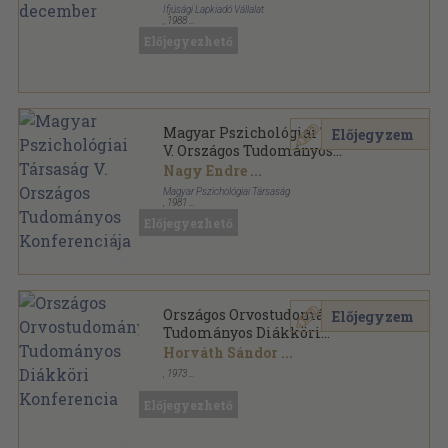
Ifjúsági Lapkiadó Vállalat
,
1988
Könyvkötői kötés
,
480
oldal
Előjegyezhető
Kísérletes Orvostudomány sorozat
Magyar Pszichológiai Társaság
Előjegyzem
V. Országos Tudományos
Konferenciája
Nagy Endre
...
Magyar Pszichológiai Társaság
,
1981
Varrott papírkötés
,
249
oldal
Előjegyezhető
Országos Orvostudományi
Előjegyzem
Tudományos Diákköri
Konferencia
Horváth Sándor
...
,
1973
Fűzött papírkötés
,
137
oldal
Előjegyezhető