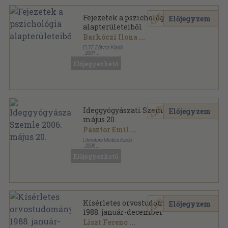
Fejezetek a pszichológia
Előjegyzem
alapterületeiből
Barkóczi Ilona
...
ELTE Eötvös Kiadó
,
2001
Ragasztott papírkötés
,
592
oldal
Előjegyezhető
Ideggyógyászati Szemle 2006.
Előjegyzem
május 20.
Pásztor Emil
...
Literatura Medica Kiadó
,
2006
Ragasztott papírkötés
,
74
oldal
Előjegyezhető
Ideggyógyászati Szemle sorozat
Kísérletes orvostudomány
Előjegyzem
1988. január-december
Liszt Ferenc
...