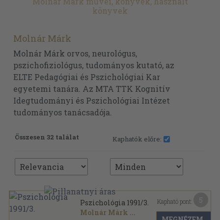
Molnár Márk művei, könyvek, használt
könyvek
Molnár Márk
Molnár Márk orvos, neurológus,
pszichofiziológus, tudományos kutató, az
ELTE Pedagógiai és Pszichológiai Kar
egyetemi tanára. Az MTA TTK Kognitív
Idegtudományi és Pszichológiai Intézet
tudományos tanácsadója.
Összesen 32 találat
Kaphatók előre:
5
Kapható pont:
Pszichológia 1991/3.
Molnár Márk
...
MEGNÉZEM