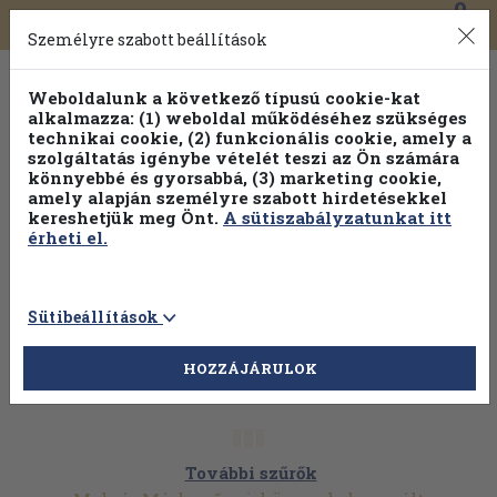
0
Toggle
Főmenü
Könyveink
navigation
Személyre szabott beállítások
Weboldalunk a következő típusú cookie-kat
alkalmazza: (1) weboldal működéséhez szükséges
technikai cookie, (2) funkcionális cookie, amely a
szolgáltatás igénybe vételét teszi az Ön számára
könnyebbé és gyorsabbá, (3) marketing cookie,
amely alapján személyre szabott hirdetésekkel
kereshetjük meg Önt.
A sütiszabályzatunkat itt
érheti el.
Sütibeállítások
HOZZÁJÁRULOK
További szűrők