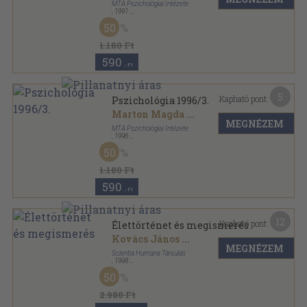
MTA Pszichológiai Intézete
,
1991
Ragasztott papírkötés
,
149
oldal
50
Pszichológia sorozat
1.180 Ft
590
,-Ft
5
Kapható pont:
Pszichológia 1996/3.
Marton Magda
...
MEGNÉZEM
MTA Pszichológiai Intézete
,
1996
Ragasztott papírkötés
,
108
oldal
50
Pszichológia sorozat
1.180 Ft
590
,-Ft
12
Kapható pont:
Élettörténet és megismerés
Kovács János
...
MEGNÉZEM
Scientia Humana Társulás
,
1998
Ragasztott papírkötés
,
267
oldal
50
Pszichológia sorozat
2.980 Ft