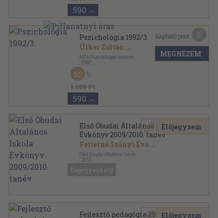
590
,-Ft
5
Kapható pont:
Pszichológia 1992/3.
Ülkei Zoltán
...
MEGNÉZEM
MTA Pszichológiai Intézete
,
1992
Ragasztott papírkötés
,
151
oldal
50
Pszichológia sorozat
1.180 Ft
590
,-Ft
Első Óbudai Általános Iskola
Előjegyzem
Évkönyv 2009/2010. tanév
Fetterné Szőnyi Éva
...
Első Óbudai Általános Iskola
,
2010
Ragasztott papírkötés
,
99
oldal
Előjegyezhető
Első Óbudai Általános Iskola Évkönyv sorozat
Fejlesztő pedagógia 2009/2.
Előjegyzem