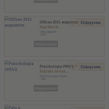
Offline 2013. augusztus
Előjegyzem
Sajó Dávid
...
Offline Media Kft.
,
2013
Ragasztott papírkötés
,
112
oldal
Offline sorozat
Előjegyezhető
Pszichológia 1993/2.
Előjegyzem
Síklaki István
...
MTA Pszichológiai Intézete
,
1993
Ragasztott papírkötés
,
155
oldal
Pszichológia sorozat
Előjegyezhető