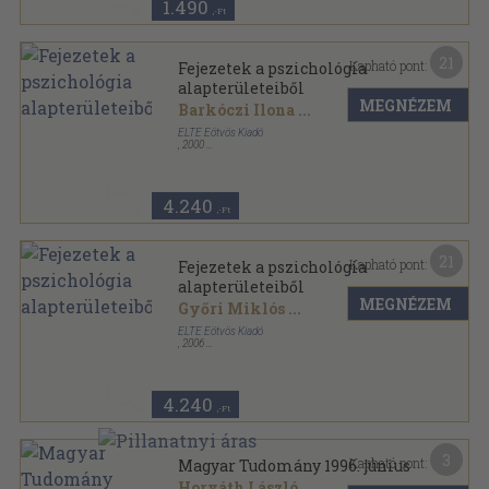
1.490
,-Ft
21
Kapható pont:
Fejezetek a pszichológia
alapterületeiből
MEGNÉZEM
Barkóczi Ilona
...
ELTE Eötvös Kiadó
,
2000
Ragasztott papírkötés
,
408
oldal
4.240
,-Ft
21
Kapható pont:
Fejezetek a pszichológia
alapterületeiből
MEGNÉZEM
Győri Miklós
...
ELTE Eötvös Kiadó
,
2006
Ragasztott papírkötés
,
592
oldal
4.240
,-Ft
3
Kapható pont:
Magyar Tudomány 1996. június
Horváth László
...