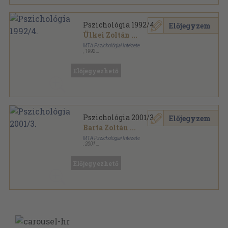
Pszichológia 1992/4.
Előjegyzem
Ülkei Zoltán
...
MTA Pszichológiai Intézete
,
1992
Ragasztott papírkötés
,
145
oldal
Pszichológia sorozat
Előjegyezhető
Pszichológia 2001/3.
Előjegyzem
Barta Zoltán
...
MTA Pszichológiai Intézete
,
2001
Ragasztott papírkötés
,
100
oldal
Pszichológia sorozat
Előjegyezhető