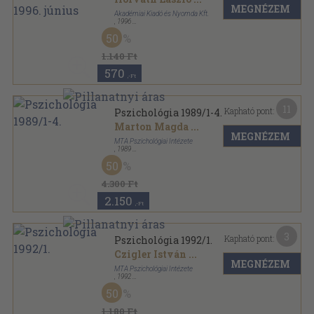
MEGNÉZEM
Akadémiai Kiadó és Nyomda Kft.
,
1996
Ragasztott papírkötés
,
125
oldal
50
Magyar Tudomány sorozat
1.140 Ft
570
,-Ft
11
Kapható pont:
Pszichológia 1989/1-4.
Marton Magda
...
MEGNÉZEM
MTA Pszichológiai Intézete
,
1989
Ragasztott papírkötés
,
652
oldal
50
Pszichológia sorozat
4.300 Ft
2.150
,-Ft
3
Kapható pont:
Pszichológia 1992/1.
Czigler István
...
MEGNÉZEM
MTA Pszichológiai Intézete
,
1992
Ragasztott papírkötés
,
151
oldal
50
Pszichológia sorozat
1.180 Ft