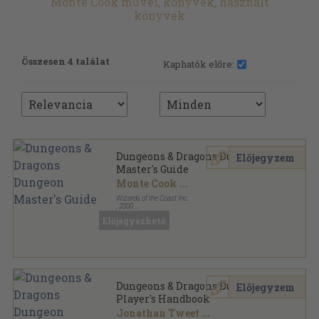
Monte Cook művei, könyvek, használt
könyvek
Összesen 4 találat
Kaphatók előre:
Dungeons & Dragons Dungeon
Előjegyzem
Master's Guide
Monte Cook
...
Wizards of the Coast Inc.
,
2000
Ragasztott kemény kötés
,
256
oldal
Előjegyezhető
Dungeons & Dragons Dungeon
Előjegyzem
Player's Handbook
Jonathan Tweet
...