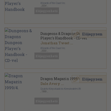
Wizards of the Coast Inc.
,
2004
Ragasztott kemény kötés
,
317
oldal
Előjegyezhető
Dungeons & Dragons Dungeon
Előjegyzem
Player's Handbook - CD-vel
Jonathan Tweet
...
Wizards of the Coast Inc.
,
2000
Ragasztott kemény kötés
,
301
oldal
Előjegyezhető
Dragon Magazin 1999/4.
Előjegyzem
Dale Avery
...
Szukits Könyvkiadó és Kereskedelmi Bt.
,
1999
Tűzött kötés
,
76
oldal
Dragon Magazin sorozat
Előjegyezhető