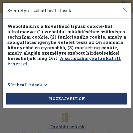
0
Toggle
Főmenü
Könyveink
navigation
Személyre szabott beállítások
Weboldalunk a következő típusú cookie-kat
alkalmazza: (1) weboldal működéséhez szükséges
technikai cookie, (2) funkcionális cookie, amely a
szolgáltatás igénybe vételét teszi az Ön számára
könnyebbé és gyorsabbá, (3) marketing cookie,
amely alapján személyre szabott hirdetésekkel
kereshetjük meg Önt.
A sütiszabályzatunkat itt
érheti el.
Sütibeállítások
HOZZÁJÁRULOK
További szűrők