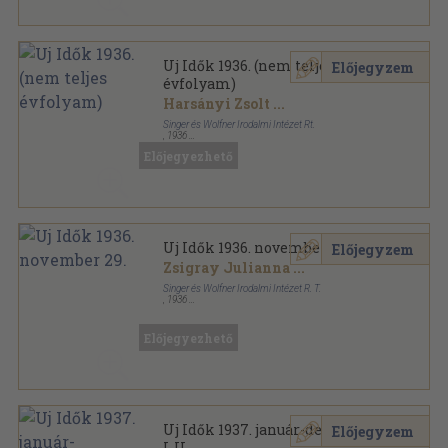
Uj Idők 1936. (nem teljes
Előjegyzem
évfolyam)
Harsányi Zsolt
...
Singer és Wolfner Irodalmi Intézet Rt.
,
1936
Aranyozott gerincű kiadói vászonkötés
,
1979
oldal
Előjegyezhető
Uj Idők sorozat
Uj Idők 1936. november 29.
Előjegyzem
Zsigray Julianna
...
Singer és Wolfner Irodalmi Intézet R. T.
,
1936
Tűzött kötés
,
40
oldal
Uj Idők sorozat
Előjegyezhető
Uj Idők 1937. január-december
Előjegyzem
I-II.