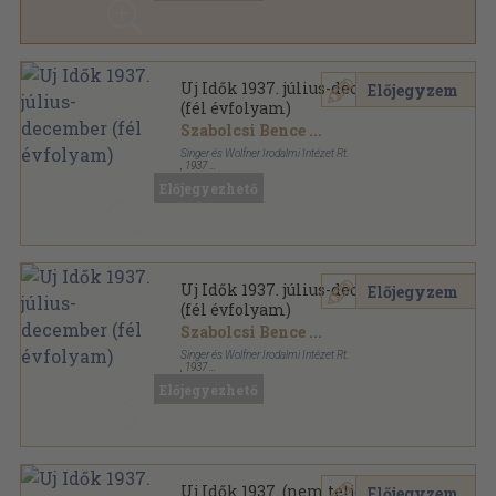
Uj Idők 1937. július-december
Előjegyzem
(fél évfolyam)
Szabolcsi Bence
...
Singer és Wolfner Irodalmi Intézet Rt.
,
1937
Vászon
,
1052
oldal
Előjegyezhető
Uj Idők sorozat
Uj Idők 1937. július-december
Előjegyzem
(fél évfolyam)
Szabolcsi Bence
...
Singer és Wolfner Irodalmi Intézet Rt.
,
1937
Könyvkötői kötés
,
1012
oldal
Előjegyezhető
Uj Idők sorozat
Uj Idők 1937. (nem teljes
Előjegyzem