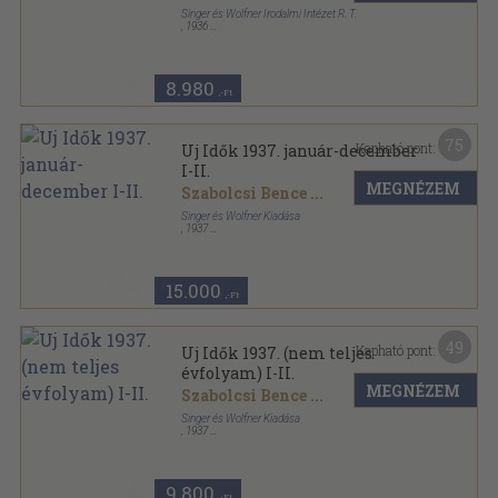
Singer és Wolfner Irodalmi Intézet R. T.
,
1936
Aranyozott gerincű kiadói félvászon kötés
,
976
oldal
Uj Idők sorozat
8.980
,-Ft
75
Kapható pont:
Uj Idők 1937. január-december
I-II.
MEGNÉZEM
Szabolcsi Bence
...
Singer és Wolfner Kiadása
,
1937
Aranyozott kiadói egész vászonkötés
,
1994
oldal
Uj Idők sorozat
15.000
,-Ft
49
Kapható pont:
Uj Idők 1937. (nem teljes
évfolyam) I-II.
MEGNÉZEM
Szabolcsi Bence
...
Singer és Wolfner Kiadása
,
1937
Könyvkötői kötés
,
1898
oldal
Uj Idők sorozat
9.800
,-Ft