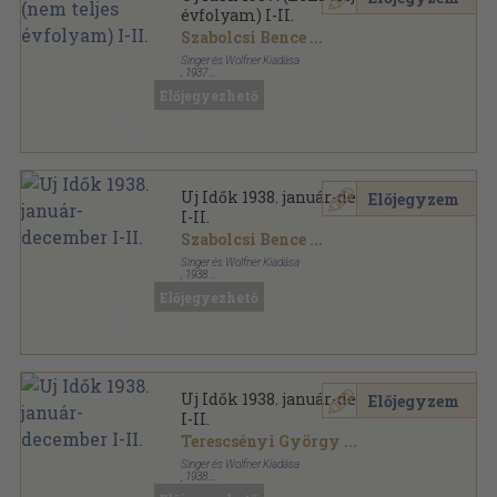
évfolyam) I-II.
Szabolcsi Bence
...
Singer és Wolfner Kiadása
,
1937
Könyvkötői kötés
,
1990
oldal
Előjegyezhető
Uj Idők sorozat
Uj Idők 1938. január-december
Előjegyzem
I-II.
Szabolcsi Bence
...
Singer és Wolfner Kiadása
,
1938
Könyvkötői kötés
,
1996
oldal
Előjegyezhető
Uj Idők sorozat
Uj Idők 1938. január-december
Előjegyzem
I-II.
Terescsényi György
...
Singer és Wolfner Kiadása
,
1938
Aranyozott kiadói egész vászonkötés
,
1996
oldal