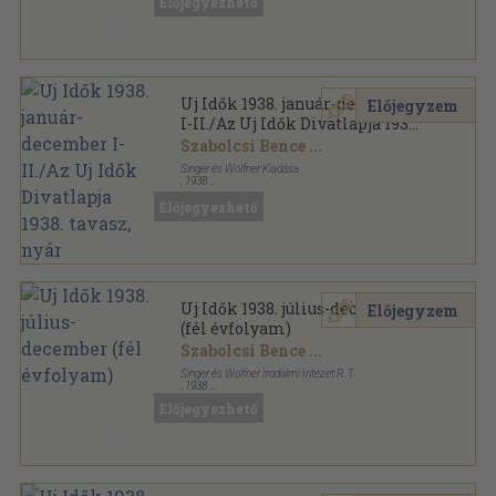
Előjegyezhető
Uj Idők sorozat
Uj Idők 1938. január-december
Előjegyzem
I-II./Az Uj Idők Divatlapja 1938.
tavasz, nyár
Szabolcsi Bence
...
Singer és Wolfner Kiadása
,
1938
Aranyozott kiadói egész vászonkötés
,
2034
oldal
Előjegyezhető
Uj Idők sorozat
Uj Idők 1938. július-december
Előjegyzem
(fél évfolyam)
Szabolcsi Bence
...
Singer és Wolfner Irodalmi Intézet R. T.
,
1938
Aranyozott kiadói egész vászonkötés
,
1032
oldal
Előjegyezhető
Uj Idők sorozat