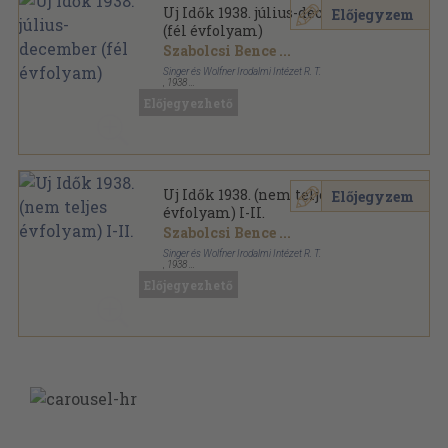
Uj Idők 1938. július-december
Előjegyzem
(fél évfolyam)
Szabolcsi Bence
...
Singer és Wolfner Irodalmi Intézet R. T.
,
1938
Könyvkötői kötés
,
1032
oldal
Előjegyezhető
Uj Idők sorozat
Uj Idők 1938. (nem teljes
Előjegyzem
évfolyam) I-II.
Szabolcsi Bence
...
Singer és Wolfner Irodalmi Intézet R. T.
,
1938
Könyvkötői kötés
,
1836
oldal
Előjegyezhető
Uj Idők sorozat