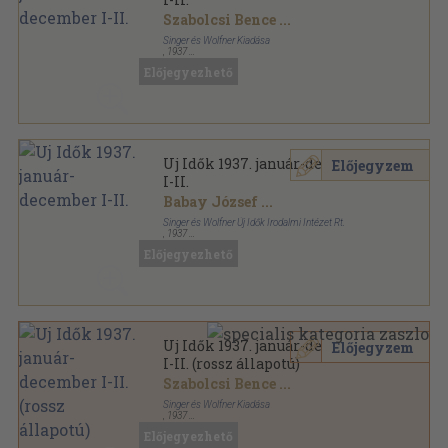
Szabolcsi Bence
...
Singer és Wolfner Kiadása
,
1937
Könyvkötői kötés
,
1994
oldal
Előjegyezhető
Uj Idők sorozat
Uj Idők 1937. január-december
Előjegyzem
I-II.
Babay József
...
Singer és Wolfner Új Idők Irodalmi Intézet Rt.
,
1937
Aranyozott kiadói egész vászonkötés
,
1994
oldal
Előjegyezhető
Uj Idők sorozat
Uj Idők 1937. január-december
Előjegyzem
I-II. (rossz állapotú)
Szabolcsi Bence
...
Singer és Wolfner Kiadása
,
1937
Aranyozott kiadói egész vászonkötés
,
1994
oldal
Előjegyezhető
Uj Idők sorozat