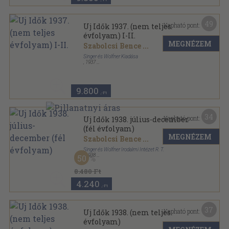
49
Kapható pont:
Uj Idők 1937. (nem teljes
évfolyam) I-II.
MEGNÉZEM
Szabolcsi Bence
...
Singer és Wolfner Kiadása
,
1937
Könyvkötői vászonkötés
,
2295
oldal
Uj Idők sorozat
9.800
,-Ft
34
Kapható pont:
Uj Idők 1938. július-december
(fél évfolyam)
MEGNÉZEM
Szabolcsi Bence
...
Singer és Wolfner Irodalmi Intézet R. T.
,
1938
50
Aranyozott kiadói egész vászonkötés
,
1032
oldal
Uj Idők sorozat
8.480 Ft
4.240
,-Ft
37
Kapható pont:
Uj Idők 1938. (nem teljes
évfolyam)