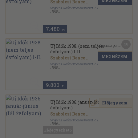
MEGNÉZEM
Szabolcsi Bence
...
Singer és Wolfner Irodalmi Intézet R. T.
,
1938
Aranyozott kiadói egész vászonkötés
,
832
oldal
Uj Idők sorozat
7.480
,-Ft
49
Kapható pont:
Uj Idők 1938. (nem teljes
évfolyam) I-II.
MEGNÉZEM
Szabolcsi Bence
...
Singer és Wolfner Irodalmi Intézet R. T.
,
1938
Könyvkötői kötés
,
1715
oldal
Uj Idők sorozat
9.800
,-Ft
Uj Idők 1936. január-június (fél
Előjegyzem
évfolyam)
Szabolcsi Bence
...
Singer és Wolfner Irodalmi Intézet R. T.
,
1936
Könyvkötői vászonkötés
,
976
oldal
Előjegyezhető
Uj Idők sorozat