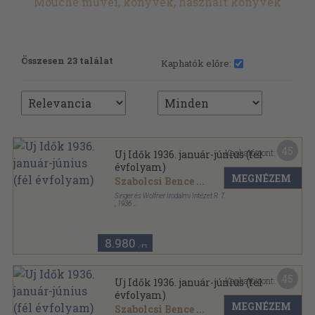
Mouche művei, könyvek, használt könyvek
Összesen 23 találat
Kaphatók előre:
45
Kapható pont:
Uj Idők 1936. január-június (fél
évfolyam)
MEGNÉZEM
Szabolcsi Bence
...
Singer és Wolfner Irodalmi Intézet R. T.
,
1936
Aranyozott kiadói egész vászonkötés
,
976
oldal
Uj Idők sorozat
8.980
,-Ft
45
Kapható pont:
Uj Idők 1936. január-június (fél
évfolyam)
MEGNÉZEM
Szabolcsi Bence
...