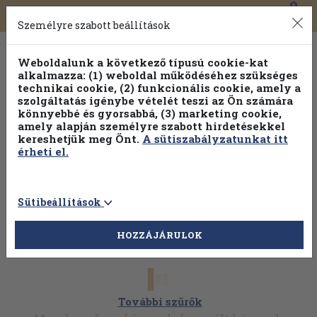
0
Toggle
Főmenü
Könyveink
navigation
Személyre szabott beállítások
Weboldalunk a következő típusú cookie-kat
alkalmazza: (1) weboldal működéséhez szükséges
technikai cookie, (2) funkcionális cookie, amely a
szolgáltatás igénybe vételét teszi az Ön számára
könnyebbé és gyorsabbá, (3) marketing cookie,
Válogasson több mint 30 000 kötet közül
amely alapján személyre szabott hirdetésekkel
Hobbi témakörökben
20% kedvezménnyel!
kereshetjük meg Önt.
A sütiszabályzatunkat itt
érheti el.
Sütibeállítások
HOZZÁJÁRULOK
További szűrők