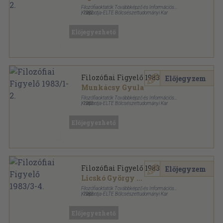
Filozófiaoktatók Továbbképző és Információs
Központja-ELTE Bölcsészettudományi Kar
,
1982
Ragasztott papírkötés
,
171
oldal
Filozófiai Figyelő sorozat
Előjegyezhető
Filozófiai Figyelő 1983/1-2.
Előjegyzem
Munkácsy Gyula
Filozófiaoktatók Továbbképző és Információs
Központja-ELTE Bölcsészettudományi Kar
,
1983
Ragasztott papírkötés
,
221
oldal
Filozófiai Figyelő sorozat
Előjegyezhető
Filozófiai Figyelő 1983/3-4.
Előjegyzem
Licskó György
...
Filozófiaoktatók Továbbképző és Információs
Központja-ELTE Bölcsészettudományi Kar
,
1983
Ragasztott papírkötés
,
113
oldal
Filozófiai Figyelő sorozat
Előjegyezhető