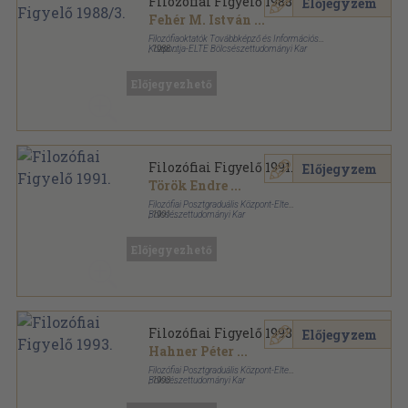
Filozófiai Figyelő 1988/3.
Előjegyzem
Fehér M. István
...
Filozófiaoktatók Továbbképző és Információs
Központja-ELTE Bölcsészettudományi Kar
,
1988
Ragasztott papírkötés
,
163
oldal
Filozófiai Figyelő sorozat
Előjegyezhető
Filozófiai Figyelő 1991.
Előjegyzem
Török Endre
...
Filozófiai Posztgraduális Központ-Elte
Bölcsészettudományi Kar
,
1991
Ragasztott papírkötés
,
344
oldal
Filozófiai Figyelő sorozat
Előjegyezhető
Filozófiai Figyelő 1993.
Előjegyzem
Hahner Péter
...
Filozófiai Posztgraduális Központ-Elte
Bölcsészettudományi Kar
,
1993
Ragasztott papírkötés
,
275
oldal
Filozófiai Figyelő sorozat