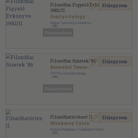
Filozófiai Figyelő Évkönyve
Előjegyzem
1982/II.
Somlyó György
...
Magyar Tudományos Akadémia
,
1982
Ragasztott papírkötés
,
361
oldal
Előjegyezhető
Filozófiai Figyelő Évkönyve sorozat
Filozófiai füzetek '86
Előjegyzem
Bereczkei Tamás
...
PTK Pécsi Munkabizottsága
,
1986
Fűzött papírkötés
,
79
oldal
Filozófiai füzetek sorozat
Előjegyezhető
Filozófiatörténet II.
Előjegyzem
Munkácsy Gyula
Központi Pedagógus Továbbképző Intézet
,
1959
Tűzött kötés
,
57
oldal