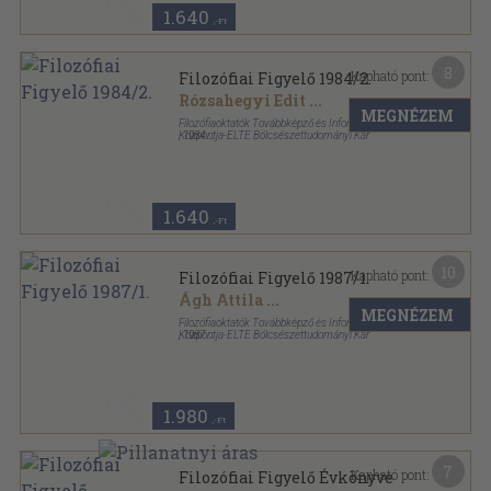
1.640
,-Ft
8
Kapható pont:
Filozófiai Figyelő 1984/2.
Rózsahegyi Edit
...
MEGNÉZEM
Filozófiaoktatók Továbbképző és Információs
Központja-ELTE Bölcsészettudományi Kar
,
1984
Ragasztott papírkötés
,
131
oldal
Filozófiai Figyelő sorozat
1.640
,-Ft
10
Kapható pont:
Filozófiai Figyelő 1987/1.
Ágh Attila
...
MEGNÉZEM
Filozófiaoktatók Továbbképző és Információs
Központja-ELTE Bölcsészettudományi Kar
,
1987
Ragasztott papírkötés
,
106
oldal
Filozófiai Figyelő sorozat
1.980
,-Ft
7
Kapható pont:
Filozófiai Figyelő Évkönyve