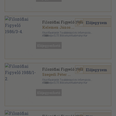
Filozófiai Figyelő 1986/3-4.
Előjegyzem
Kelemen János
...
Filozófiaoktatók Továbbképző és Információs
Központja-ELTE Bölcsészettudományi Kar
,
1986
Ragasztott papírkötés
,
207
oldal
Filozófiai Figyelő sorozat
Előjegyezhető
Filozófiai Figyelő 1988/1-2.
Előjegyzem
Szegedi Péter
...
Filozófiaoktatók Továbbképző és Információs
Központja-ELTE Bölcsészettudományi Kar
,
1988
Ragasztott papírkötés
,
196
oldal
Filozófiai Figyelő sorozat
Előjegyezhető