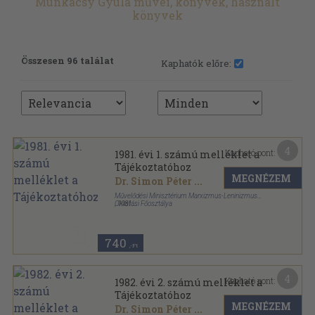
Munkácsy Gyula művei, könyvek, használt
könyvek
Összesen 96 találat
Kaphatók előre:
4
Kapható pont:
1981. évi 1. számú melléklet a
Tájékoztatóhoz
MEGNÉZEM
Dr. Simon Péter
...
Művelődési Minisztérium Marxizmus-Leninizmus
Oktatási Főosztálya
,
1981
Tűzött kötés
,
42
oldal
740
,-Ft
4
Kapható pont:
1982. évi 2. számú melléklet a
Tájékoztatóhoz
MEGNÉZEM
Dr. Simon Péter
...