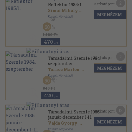
2
Kapható pont:
Reflektor 1985/1.
Simai Mihály
...
MEGNÉZEM
Kossuth Könyvkiadó
,
1985
Ragasztott papírkötés
,
481
oldal
60
Reflektor sorozat
1.180 Ft
470
,-Ft
2
Kapható pont:
Társadalmi Szemle 1984.
szeptember
MEGNÉZEM
Tarnóc Márton
...
Kossuth Könyvkiadó
,
1984
50
Ragasztott papírkötés
,
109
oldal
Társadalmi Szemle sorozat
840 Ft
420
,-Ft
12
Kapható pont:
Társadalmi Szemle 1986.
január-december I-II.
MEGNÉZEM
Vajda György
...
Kossuth Könyvkiadó