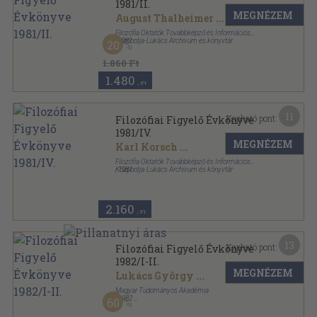
1981/II.
MEGNÉZEM
August Thalheimer
...
Filozófia Oktatók Továbbképző és Információs
Központja-Lukács Archívum és könyvtár
,
1981
20
Ragasztott papírkötés
,
294
oldal
Filozófiai Figyelő Évkönyve sorozat
1.860 Ft
1.480
,-Ft
11
Kapható pont:
Filozófiai Figyelő Évkönyve
1981/IV.
MEGNÉZEM
Karl Korsch
...
Filozófia Oktatók Továbbképző és Információs
Központja-Lukács Archívum és könyvtár
,
1981
Ragasztott papírkötés
,
348
oldal
Filozófiai Figyelő Évkönyve sorozat
2.160
,-Ft
13
Kapható pont:
Filozófiai Figyelő Évkönyve
1982/I-II.
MEGNÉZEM
Lukács György
...
Magyar Tudományos Akadémia
,
1982
60
Ragasztott papírkötés
,
640
oldal
Filozófiai Figyelő Évkönyve sorozat