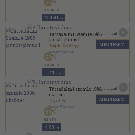
,
1986
50
Könyvkötői kötés
,
1272
oldal
Társadalmi Szemle sorozat
4.900 Ft
2.450
,-Ft
6
Kapható pont:
Társadalmi Szemle 1986.
január-június I.
MEGNÉZEM
Vajda György
...
Kossuth Könyvkiadó
,
1986
50
Könyvkötői kötés
,
618
oldal
Társadalmi Szemle sorozat
2.480 Ft
1.240
,-Ft
2
Kapható pont:
Társadalmi szemle 1986.
október
MEGNÉZEM
Nyúl Emil
...
Kossuth Könyvkiadó
,
1986
50
Ragasztott papírkötés
,
111
oldal
Társadalmi Szemle sorozat
840 Ft
420
,-Ft