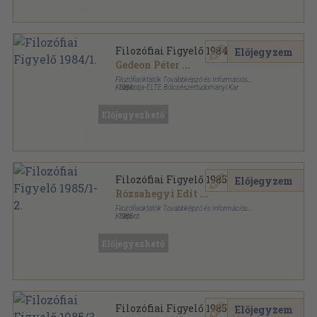
Filozófiai Figyelő 1984/1.
Előjegyzem
Gedeon Péter
...
Filozófiaoktatók Továbbképző és Információs
Központja-ELTE Bölcsészettudományi Kar
,
1984
Ragasztott papírkötés
,
103
oldal
Filozófiai Figyelő sorozat
Előjegyezhető
Filozófiai Figyelő 1985/1-2.
Előjegyzem
Rózsahegyi Edit
...
Filozófiaoktatók Továbbképző és Információs
Központ
,
1985
Ragasztott papírkötés
,
179
oldal
Filozófiai Figyelő sorozat
Előjegyezhető
Filozófiai Figyelő 1985/3.
Előjegyzem