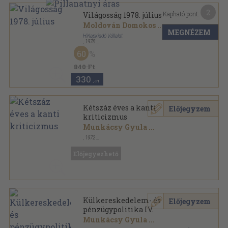
2
Kapható pont:
Világosság 1978. július
Moldován Domokos
...
MEGNÉZEM
Hírlapkiadó Vállalat
,
1978
Ragasztott papírkötés
,
64
oldal
60
Világosság sorozat
840 Ft
330
,-Ft
Kétszáz éves a kanti
Előjegyzem
kriticizmus
Munkácsy Gyula
...
,
1972
Tűzött kötés
,
40
oldal
Világosság sorozat
Előjegyezhető
Külkereskedelem- és
Előjegyzem
pénzügypolitika IV.
Munkácsy Gyula
...