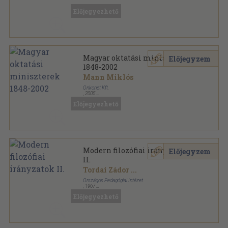
Előjegyezhető
Magyar oktatási miniszterek
Előjegyzem
1848-2002
Mann Miklós
Önkonet Kft.
,
2005
Fűzött kemény papírkötés
,
206
oldal
Előjegyezhető
Modern filozófiai irányzatok
Előjegyzem
II.
Tordai Zádor
...
Országos Pedagógiai Intézet
,
1967
Fűzött papírkötés
,
211
oldal
Előjegyezhető