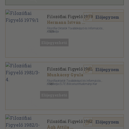
Filozófiai Figyelő 1979/1
Előjegyzem
Hermann István
...
Filozófiai Oktatók Továbbképző és Információs
Központja
,
1979
Tűzött kötés
,
170
oldal
Filozófiai Figyelő sorozat
Előjegyezhető
Filozófiai Figyelő 1981/3-4.
Előjegyzem
Munkácsy Gyula
Filozófiaoktatók Továbbképző és Információs
Központja-ELTE Bölcsészettudományi Kar
,
1981
Tűzött kötés
,
362
oldal
Filozófiai Figyelő sorozat
Előjegyezhető
Filozófiai Figyelő 1982/1-2.
Előjegyzem
Ágh Attila
...