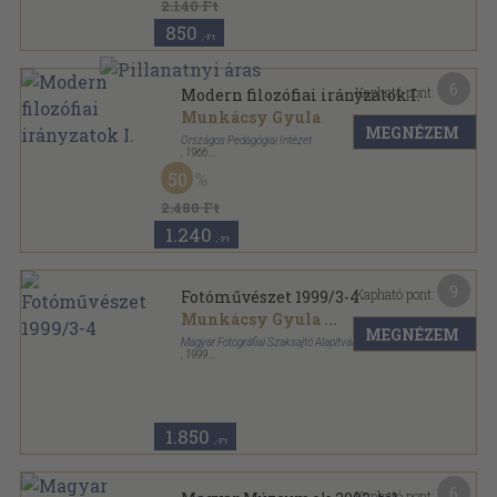
2.140 Ft
850
,-Ft
6
Kapható pont:
Modern filozófiai irányzatok I.
Munkácsy Gyula
MEGNÉZEM
Országos Pedagógiai Intézet
,
1966
Fűzött papírkötés
,
323
oldal
50
2.480 Ft
1.240
,-Ft
9
Kapható pont:
Fotóművészet 1999/3-4
Munkácsy Gyula
...
MEGNÉZEM
Magyar Fotográfiai Szaksajtó Alapítvány
,
1999
Ragasztott papírkötés
,
111
oldal
Fotóművészet sorozat
1.850
,-Ft
6
Kapható pont: