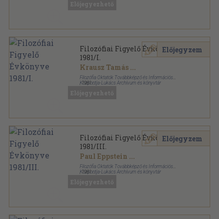
Előjegyezhető
Filozófiai Figyelő Évkönyve
Előjegyzem
1981/I.
Krausz Tamás
...
Filozófia Oktatók Továbbképző és Információs
Központja-Lukács Archívum és könyvtár
,
1981
Ragasztott papírkötés
,
304
oldal
Előjegyezhető
Filozófiai Figyelő Évkönyve sorozat
Filozófiai Figyelő Évkönyve
Előjegyzem
1981/III.
Paul Eppstein
...
Filozófia Oktatók Továbbképző és Információs
Központja-Lukács Archívum és könyvtár
,
1981
Ragasztott papírkötés
,
317
oldal
Előjegyezhető
Filozófiai Figyelő Évkönyve sorozat