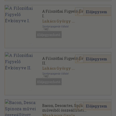
A Filozófiai Figyelő Évkönyve
Előjegyzem
I.
Lukács György
...
Sportpropaganda Vállalat
,
1982
Ragasztott papírkötés
,
279
oldal
Előjegyezhető
Filozófiai Figyelő Évkönyve sorozat
A Filozófiai Figyelő Évkönyve
Előjegyzem
II.
Lukács György
...
Sportpropaganda Vállalat
,
1982
Ragasztott papírkötés
,
361
oldal
Előjegyezhető
Filozófiai Figyelő Évkönyve sorozat
Bacon, Descartes, Spinoza
Előjegyzem
műveiből összeállított
szöveggyűjtemény
Munkácsy Gyula