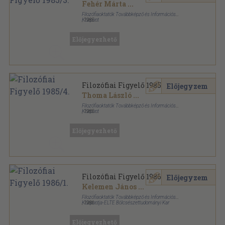
Fehér Márta
...
Filozófiaoktatók Továbbképző és Információs
Központ
,
1985
Ragasztott papírkötés
,
145
oldal
Filozófiai Figyelő sorozat
Előjegyezhető
Filozófiai Figyelő 1985/4.
Előjegyzem
Thoma László
...
Filozófiaoktatók Továbbképző és Információs
Központ
,
1985
Ragasztott papírkötés
,
159
oldal
Filozófiai Figyelő sorozat
Előjegyezhető
Filozófiai Figyelő 1986/1.
Előjegyzem
Kelemen János
...
Filozófiaoktatók Továbbképző és Információs
Központja-ELTE Bölcsészettudományi Kar
,
1986
Ragasztott papírkötés
,
134
oldal
Filozófiai Figyelő sorozat
Előjegyezhető