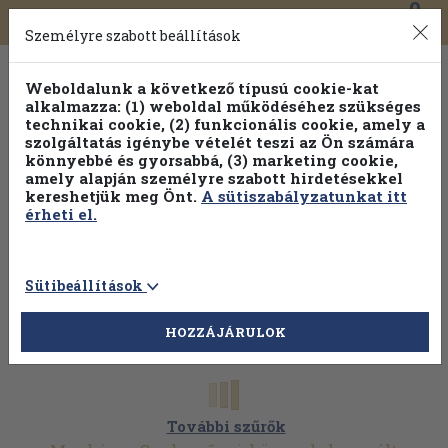
0
Toggle
Főmenü
Könyveink
navigation
Személyre szabott beállítások
Weboldalunk a következő típusú cookie-kat
alkalmazza: (1) weboldal működéséhez szükséges
technikai cookie, (2) funkcionális cookie, amely a
szolgáltatás igénybe vételét teszi az Ön számára
könnyebbé és gyorsabbá, (3) marketing cookie,
amely alapján személyre szabott hirdetésekkel
kereshetjük meg Önt.
A sütiszabályzatunkat itt
érheti el.
Sütibeállítások
HOZZÁJÁRULOK
További szűrők