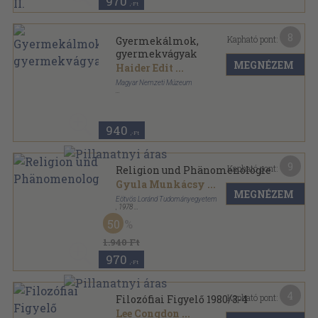
970
,-Ft
8
Kapható pont:
Gyermekálmok,
gyermekvágyak
MEGNÉZEM
Haider Edit
...
Magyar Nemzeti Múzeum
Tűzött kötés
,
43
oldal
940
,-Ft
9
Kapható pont:
Religion und Phänomenologie
Gyula Munkácsy
...
MEGNÉZEM
Eötvös Loránd Tudományegyetem
,
1978
Ragasztott papírkötés
,
13
oldal
50
Annales Universitatis Scientiarum Budapestinensis
de Rolando Eötvös nominatae sorozat
1.940 Ft
970
,-Ft
4
Kapható pont:
Filozófiai Figyelő 1980/3-4
Lee Congdon
...