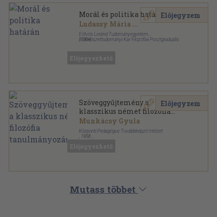
Morál és politika határán
Előjegyzem
Ludassy Mária
...
Eötvös Loránd Tudományegyetem
Bölcsészettudományi Kar Filozófiai Posztgraduális
,
1994
Központ
Tűzött kötés
,
249
oldal
A Filozófiai Figyelő Kiskönyvtára sorozat
Előjegyezhető
Szöveggyűjtemény a
Előjegyzem
klasszikus német filozófia
tanulmányozásához
Munkácsy Gyula
Központi Pedagógus Továbbképző Intézet
,
1958
Könyvkötői papírkötés
,
87
oldal
Előjegyezhető
Mutass többet