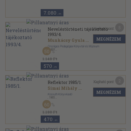
7.080
,-Ft
5
Kapható pont:
Neveléstörténeti tájékoztató
1993/4.
MEGNÉZEM
Munkácsy Gyula
...
Országos Pedagógiai Könyvtár és Múzeum
,
1993
50
Tűzött kötés
,
48
oldal
Neveléstörténeti tájékoztató sorozat
1.140 Ft
570
,-Ft
2
Kapható pont:
Reflektor 1985/1.
Simai Mihály
...
MEGNÉZEM
Kossuth Könyvkiadó
,
1985
Könyvkötői kötés
,
481
oldal
60
Reflektor sorozat
1.180 Ft
470
,-Ft