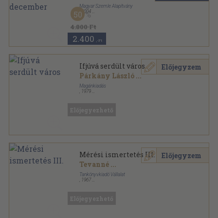
Magyar Szemle Alapítvány
,
2004
50
Ragasztott papírkötés
,
1080
oldal
Magyar Szemle sorozat
4.800 Ft
2.400
,-Ft
Ifjúvá serdült város
Előjegyzem
Párkány László
...
Magánkiadás
,
1979
Fűzött keménykötés
,
194
oldal
Előjegyezhető
Mérési ismertetés III.
Előjegyzem
Tevanné
...
Tankönyvkiadó Vállalat
,
1967
Tűzött kötés
,
108
oldal
Előjegyezhető