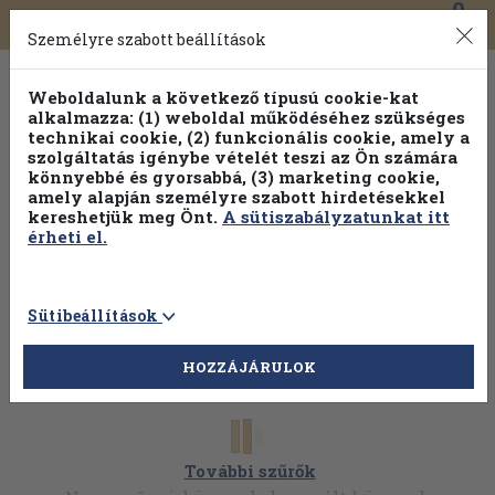
0
Toggle
Főmenü
Könyveink
navigation
Személyre szabott beállítások
Weboldalunk a következő típusú cookie-kat
alkalmazza: (1) weboldal működéséhez szükséges
technikai cookie, (2) funkcionális cookie, amely a
szolgáltatás igénybe vételét teszi az Ön számára
könnyebbé és gyorsabbá, (3) marketing cookie,
amely alapján személyre szabott hirdetésekkel
kereshetjük meg Önt.
A sütiszabályzatunkat itt
érheti el.
Sütibeállítások
HOZZÁJÁRULOK
További szűrők