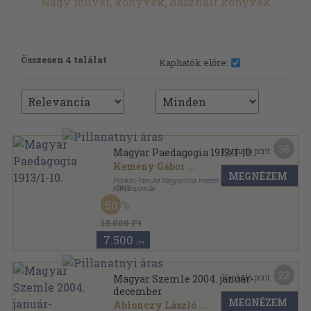
Nagy művei, könyvek, használt könyvek
Összesen 4 találat
Kaphatók előre:
38
Kapható pont:
Magyar Paedagogia 1913/1-10.
Kemény Gábor
...
MEGNÉZEM
Franklin-Társulat Magyar Irod. Intézet és
Könyvnyomda
,
1913
Könyvkötői kötés
,
668
oldal
50
Magyar Paedagogia sorozat
15.000 Ft
7.500
,-Ft
22
Kapható pont:
Magyar Szemle 2004. január-
december
MEGNÉZEM
Ablonczy László
...