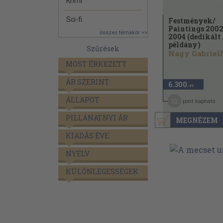
Krimi
Sci-fi
Festmények/
Paintings 2002
összes témakör >>
2004 (dedikált
példány)
Szűrések
Nagy Gabriel
MOST ÉRKEZETT
ÁR SZERINT
6.300
,-Ft
ÁLLAPOT
32
pont kapható
PILLANATNYI ÁR
MEGNÉZEM
KIADÁS ÉVE
NYELV
KÜLÖNLEGESSÉGEK