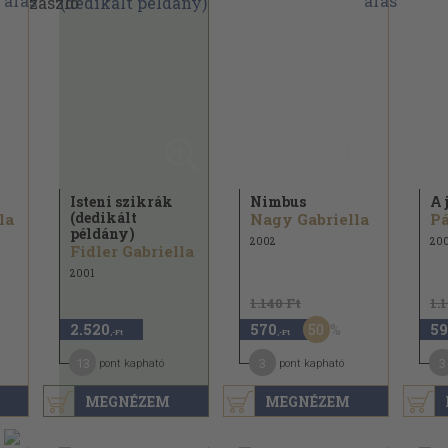
Isteni szikrák
Nimbus
A 
(dedikált
la
Nagy Gabriella
Pá
példány)
2002
20
Fidler Gabriella
2001
1.140 Ft
1.
50
2.520
570
59
,-Ft
,-Ft
13
3
3
pont kapható
pont kapható
MEGNÉZEM
MEGNÉZEM