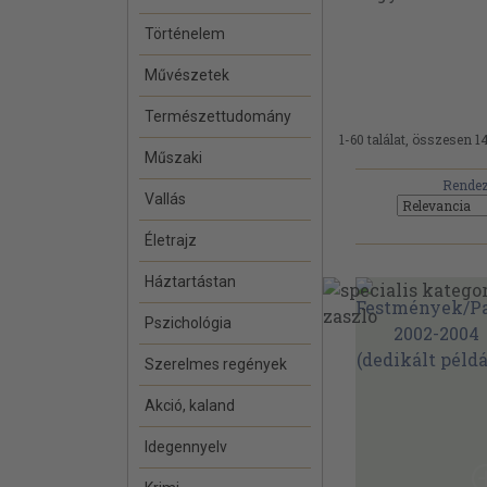
Történelem
Művészetek
Természettudomány
1-60 találat, összesen 1
Műszaki
Rendez
Vallás
Életrajz
Háztartástan
Pszichológia
Szerelmes regények
Akció, kaland
Idegennyelv