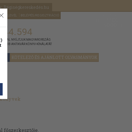
k: Régiségkereskedés.hu
A kosaram
HÍRLEVÉL
BELÉPÉS/REGISZTRÁCIÓ
MÉG
0
5000
Ft
144.594
)
ÁNNYAL NYÚJTJUK MAGYARORSZÁG
t
GYOBB ANTIKVÁR KÖNYV-KÍNÁLATÁT
YOK
KÖTELEZŐ ÉS AJÁNLOTT OLVASMÁNYOK
t könyvek
l főszerkesztője.