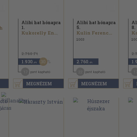
Alibi hat hónapra
Alibi hat hónapra
Al
1.
5.
8.
h
Kukorelly Endre...
Kulin Ferenc...
Ko
2003
20
2.760 Ft
2.
30
1.930
2.760
1.
,-Ft
,-Ft
17
22
1
pont kapható
pont kapható
MEGNÉZEM
MEGNÉZEM