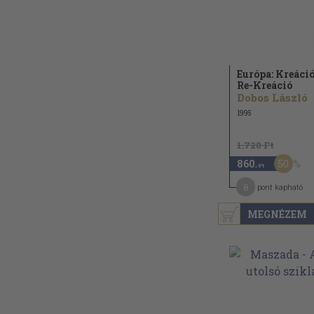
Európa: Kreáció
Re-Kreáció
Dobos László
1995
1.720 Ft
50
860
,-Ft
8
pont kapható
MEGNÉZEM