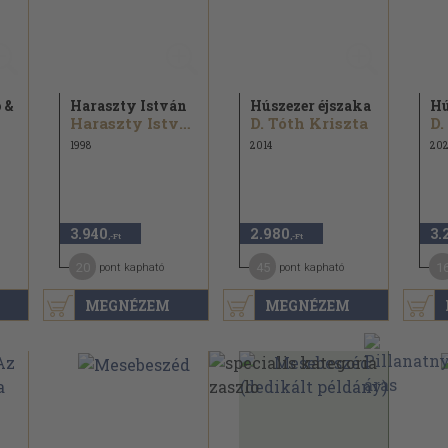
 &
Haraszty István
Húszezer éjszaka
Hú
Haraszty István
D. Tóth Kriszta
D.
1998
2014
20
3.940
2.980
3.
,-Ft
,-Ft
20
45
1
pont kapható
pont kapható
MEGNÉZEM
MEGNÉZEM