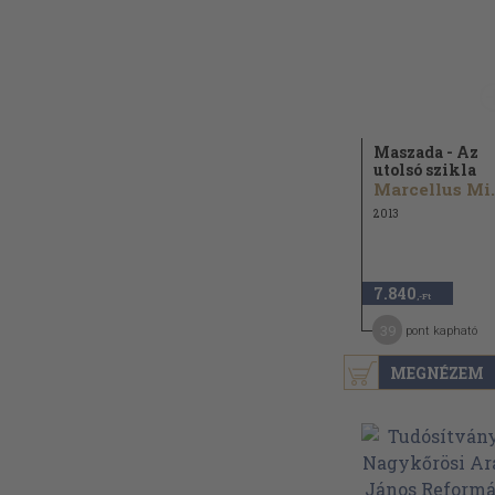
Maszada - Az
utolsó szikla
Marce
2013
7.840
,-Ft
39
pont kapható
MEGNÉZEM