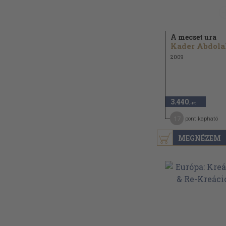
A mecset ura
Kader Abdola
2009
3.440
,-Ft
17
pont kapható
MEGNÉZEM