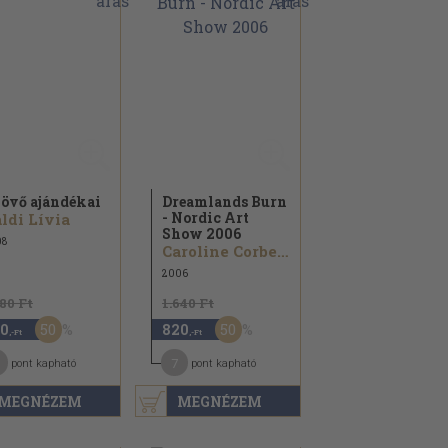
jövő ajándékai
Dreamlands Burn
- Nordic Art
ldi Lívia
Show 2006
08
Caroline Corbetta...
2006
180 Ft
1.640 Ft
50
50
0
820
,-Ft
,-Ft
7
pont kapható
pont kapható
MEGNÉZEM
MEGNÉZEM