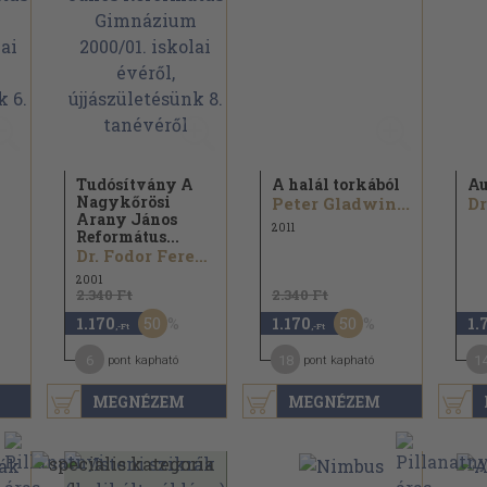
Tudósítvány A
A halál torkából
Au
Nagykőrösi
Peter Gladwin...
Arany János
2011
Református...
Dr. Fodor Ferenc...
2001
2.340 Ft
2.340 Ft
50
50
1.170
1.170
1.
,-Ft
,-Ft
6
18
1
pont kapható
pont kapható
MEGNÉZEM
MEGNÉZEM