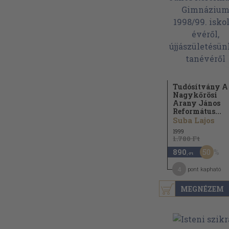
Tudósítvány A
Nagykőrösi
Arany János
Református...
Suba Lajos
1999
1.780 Ft
50
890
,-Ft
4
pont kapható
MEGNÉZEM