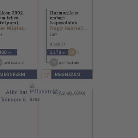
lkon 2002.
Harmonikus
em teljes
emberi
folyam)
kapcsolatok
er Miklós...
Nagy Gabriella...
02
2017
4.530 Ft
30
080
3.170
,-Ft
,-Ft
0
29
pont kapható
pont kapható
MEGNÉZEM
MEGNÉZEM