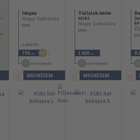
Idegen
Vállalok bérbe
Ba
-
sírni
(n
Nagy Gabriella
év
Nagy Gabriella
2003
Éb
2000
la
20
1.980 Ft
60
790
1.480
8.
,-Ft
,-Ft
7
7
4
pont kapható
pont kapható
MEGNÉZEM
MEGNÉZEM