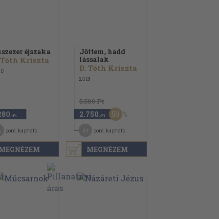
szezer éjszaka
Jöttem, hadd
lássalak
 Tóth Kriszta
D. Tóth Kriszta
20
2013
5.500 Ft
50
280
2.750
,-Ft
,-Ft
6
41
pont kapható
pont kapható
MEGNÉZEM
MEGNÉZEM