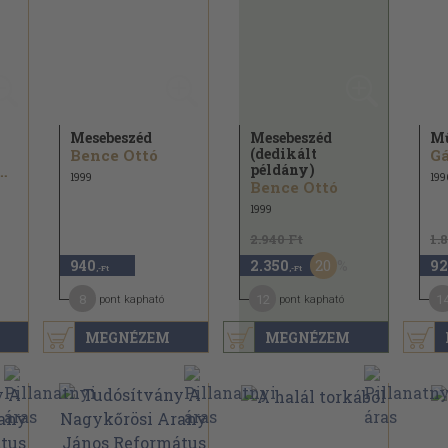
Mesebeszéd
Mesebeszéd
M
(dedikált
Bence Ottó
Gá
példány)
llus Mihály
1999
199
Bence Ottó
1999
2.940 Ft
1.
20
940
2.350
92
,-Ft
,-Ft
8
12
1
pont kapható
pont kapható
MEGNÉZEM
MEGNÉZEM