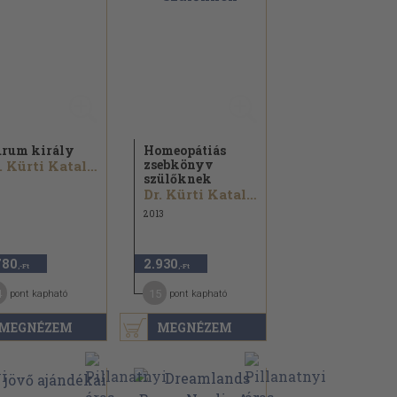
rum király
Homeopátiás
zsebkönyv
Dr. Kürti Katalin
szülőknek
Dr. Kürti Katalin
2013
780
2.930
,-Ft
,-Ft
4
15
pont kapható
pont kapható
MEGNÉZEM
MEGNÉZEM