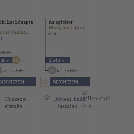
ibi hat hónapra
Az agitátor
Menyhárt Jenő
ltai Tamás...
2008
06
760 Ft
30
930
2.540
,-Ft
,-Ft
7
13
pont kapható
pont kapható
MEGNÉZEM
MEGNÉZEM