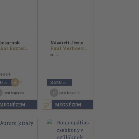
űcsarnok
Názáreti Jézus
bor Eszter...
Paul Verhoeven
6
2010
840 Ft
50
0
3.340
,-Ft
,-Ft
4
17
pont kapható
pont kapható
MEGNÉZEM
MEGNÉZEM