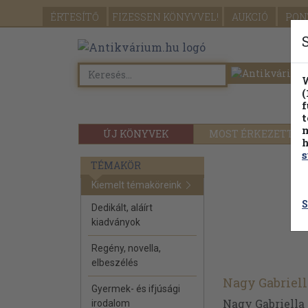
ÉRTESÍTŐ
FIZESSEN
KÖNYVVEL!
AUKCIÓ
PON
W
(
f
t
m
ÚJ KÖNYVEK
MOST ÉRKEZETT
h
s
TÉMAKÖR
Kiemelt témaköreink
S
Dedikált, aláírt
kiadványok
Regény, novella,
elbeszélés
Nagy Gabriell
Gyermek- és ifjúsági
Nagy Gabriella 
irodalom