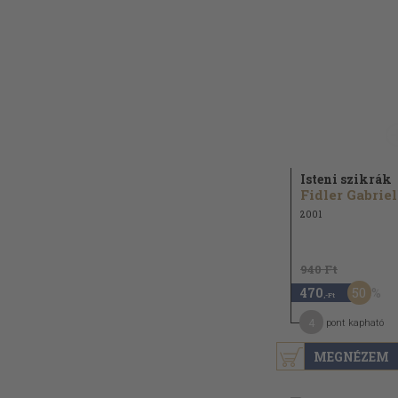
Isteni szikrák
Fidler Gabriel
2001
940 Ft
50
470
,-Ft
4
pont kapható
MEGNÉZEM