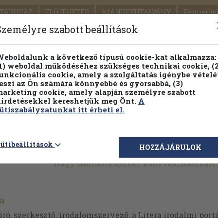
TÁRUHÁZ
ELŐJEGYZÉS
AJÁNDÉKUTALVÁNY
Partnerün
SZÁLLÍTÁS
SEGÍTSÉG
Személyre szabott beállítások
1.
Részletes kereső
Témaköri fa
eboldalunk a következő típusú cookie-kat alkalmazza:
1) weboldal működéséhez szükséges technikai cookie, (2
KIADV
unkcionális cookie, amely a szolgáltatás igénybe vételé
LEGNA
eszi az Ön számára könnyebbé és gyorsabbá, (3)
arketing cookie, amely alapján személyre szabott
PILLANATNYI ÁRAINK
FENNTARTHATÓ OLVASMÁN
irdetésekkel kereshetjük meg Önt.
A
ütiszabályzatunkat itt érheti el.
ütibeállítások
HOZZÁJÁRULOK
Nagy Gabriella művei, könyvek, használ
a
író, szerkesztő, irodalomszervező, a Litera irodalmi portá