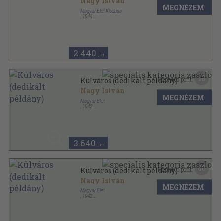
Nagy István
MEGNÉZEM
Magyar Élet Kiadása
,
1944
Félvászon
,
94
oldal
2.440
,-Ft
18
Kapható pont:
Külváros (dedikált példány)
Nagy István
MEGNÉZEM
Magyar Élet
,
1942
Félvászon
,
94
oldal
3.640
,-Ft
40
Kapható pont:
Külváros (dedikált példány)
Nagy István
MEGNÉZEM
Magyar Élet
,
1942
Félvászon
,
94
oldal