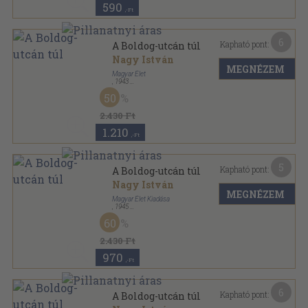
590
,-Ft
6
Kapható pont:
A Boldog-utcán túl
Nagy István
MEGNÉZEM
Magyar Élet
,
1943
Félvászon
,
328
oldal
50
2.430 Ft
1.210
,-Ft
5
Kapható pont:
A Boldog-utcán túl
Nagy István
MEGNÉZEM
Magyar Élet Kiadása
,
1945
Félvászon
,
328
oldal
60
2.430 Ft
970
,-Ft
6
Kapható pont:
A Boldog-utcán túl