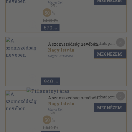
MEGNÉZEM
Magyar Élet
,
1941
Félvászon
,
315
oldal
50
1.140 Ft
570
,-Ft
5
Kapható pont:
A szomszédság nevében
Nagy István
MEGNÉZEM
Magyar Élet Kiadása
Varrott papírkötés
,
315
oldal
940
,-Ft
5
Kapható pont:
A szomszédság nevében
Nagy István
MEGNÉZEM
Magyar Élet
,
1941
Félvászon
,
315
oldal
50
1.840 Ft