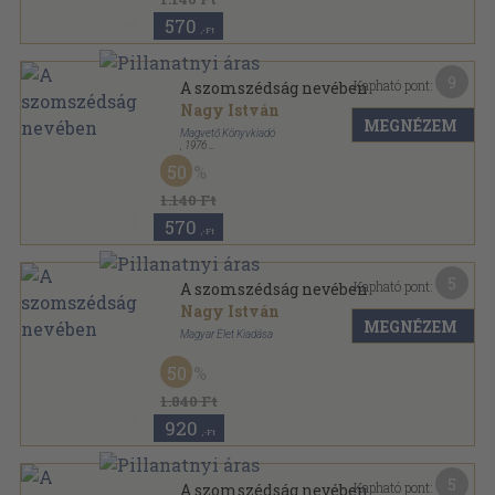
570
,-Ft
9
Kapható pont:
A szomszédság nevében
Nagy István
MEGNÉZEM
Magvető Könyvkiadó
,
1976
Fűzött keménykötés
,
373
oldal
50
1.140 Ft
570
,-Ft
5
Kapható pont:
A szomszédság nevében
Nagy István
MEGNÉZEM
Magyar Élet Kiadása
Félvászon
,
315
oldal
50
1.840 Ft
920
,-Ft
5
Kapható pont:
A szomszédság nevében