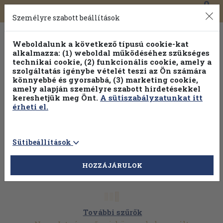
0
Toggle
Főmenü
Könyveink
navigation
Személyre szabott beállítások
Weboldalunk a következő típusú cookie-kat
alkalmazza: (1) weboldal működéséhez szükséges
technikai cookie, (2) funkcionális cookie, amely a
szolgáltatás igénybe vételét teszi az Ön számára
könnyebbé és gyorsabbá, (3) marketing cookie,
Válogasson több mint 30 000 kötet közül
amely alapján személyre szabott hirdetésekkel
Hobbi témakörökben
20% kedvezménnyel!
kereshetjük meg Önt.
A sütiszabályzatunkat itt
érheti el.
Sütibeállítások
HOZZÁJÁRULOK
További szűrők