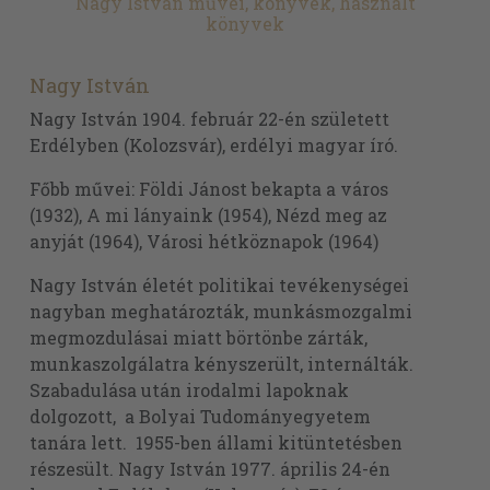
Nagy István művei, könyvek, használt
könyvek
Nagy István
Nagy István 1904. február 22-én született
Erdélyben (Kolozsvár), erdélyi magyar író.
Főbb művei: Földi Jánost bekapta a város
(1932), A mi lányaink (1954), Nézd meg az
anyját (1964), Városi hétköznapok (1964)
Nagy István életét politikai tevékenységei
nagyban meghatározták, munkásmozgalmi
megmozdulásai miatt börtönbe zárták,
munkaszolgálatra kényszerült, internálták.
Szabadulása után irodalmi lapoknak
dolgozott, a Bolyai Tudományegyetem
tanára lett. 1955-ben állami kitüntetésben
részesült. Nagy István 1977. április 24-én