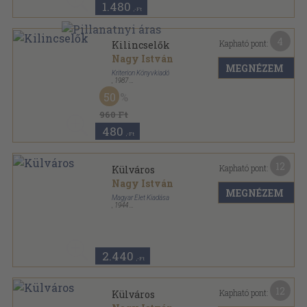
1.480
,-Ft
4
Kapható pont:
Kilincselők
Nagy István
MEGNÉZEM
Kriterion Könyvkiadó
,
1987
Fűzött kemény papírkötés
,
309
oldal
50
960 Ft
480
,-Ft
12
Kapható pont:
Külváros
Nagy István
MEGNÉZEM
Magyar Élet Kiadása
,
1944
Félvászon
,
94
oldal
2.440
,-Ft
12
Kapható pont:
Külváros