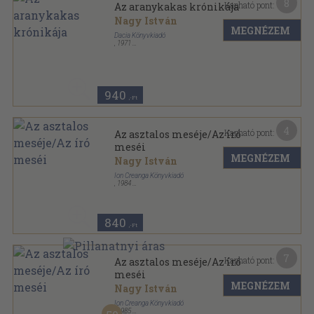
8
Kapható pont:
Az aranykakas krónikája
Nagy István
MEGNÉZEM
Dacia Könyvkiadó
,
1971
Ragasztott papírkötés
,
185
oldal
940
,-Ft
4
Kapható pont:
Az asztalos meséje/Az író
meséi
MEGNÉZEM
Nagy István
Ion Creanga Könyvkiadó
,
1984
Fűzött papírkötés
,
157
oldal
840
,-Ft
7
Kapható pont:
Az asztalos meséje/Az író
meséi
MEGNÉZEM
Nagy István
Ion Creanga Könyvkiadó
,
1985