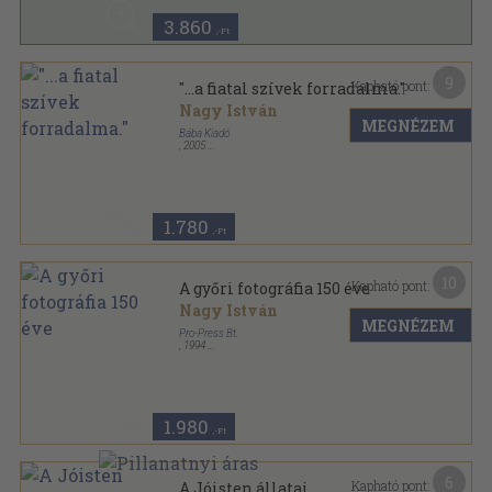
3.860
,-Ft
9
Kapható pont:
"...a fiatal szívek forradalma."
Nagy István
MEGNÉZEM
Bába Kiadó
,
2005
Ragasztott papírkötés
,
220
oldal
1.780
,-Ft
10
Kapható pont:
A győri fotográfia 150 éve
Nagy István
MEGNÉZEM
Pro-Press Bt.
,
1994
Ragasztott papírkötés
,
96
oldal
1.980
,-Ft
6
Kapható pont:
A Jóisten állatai