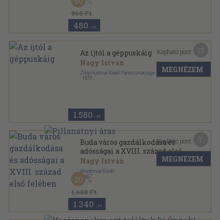
50
Fűzött kemény papírkötés
,
157
oldal
960 Ft
480
,-Ft
13
Kapható pont:
Az íjtól a géppuskáig
Nagy István
MEGNÉZEM
Zrínyi Katonai Kiadó Parancsnoksága
,
1973
Tűzött kötés
,
63
oldal
Haditechnika fiataloknak sorozat
1.580
,-Ft
7
Kapható pont:
Buda város gazdálkodása és
adósságai a XVIII. század első
MEGNÉZEM
felében
Nagy István
Akadémiai Kiadó
,
1957
20
Ragasztott papírkötés
,
80
oldal
1.680 Ft
1.340
,-Ft