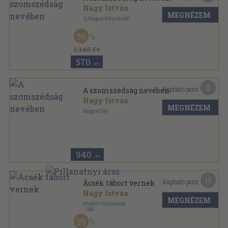
Nagy István
MEGNÉZEM
Új Magyar Könyvkiadó
Félvászon
,
334
oldal
50
1.140 Ft
570
,-Ft
8
Kapható pont:
A szomszédság nevében
Nagy István
MEGNÉZEM
Magyar Élet
Félvászon
,
315
oldal
940
,-Ft
10
Kapható pont:
Ácsék tábort vernek
Nagy István
MEGNÉZEM
Irodalmi Könyvkiadó
,
1961
Könyvkötői kötés
,
431
oldal
20