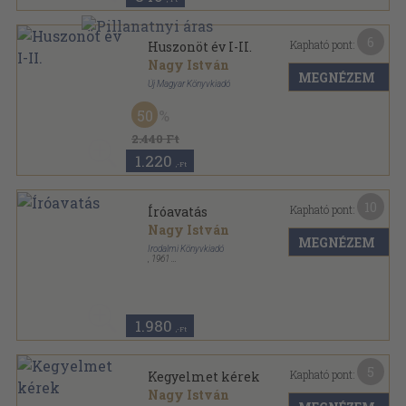
6
Kapható pont:
Huszonöt év I-II.
Nagy István
MEGNÉZEM
Új Magyar Könyvkiadó
Félvászon
,
811
oldal
50
2.440 Ft
1.220
,-Ft
10
Kapható pont:
Íróavatás
Nagy István
MEGNÉZEM
Irodalmi Könyvkiadó
,
1961
Varrott papírkötés
,
269
oldal
Kincses könyvtár sorozat
1.980
,-Ft
5
Kapható pont:
Kegyelmet kérek
Nagy István