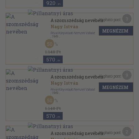
920
,-Ft
3
Kapható pont:
A szomszédság nevében
Nagy István
MEGNÉZEM
Révai Könyvkiadó Nemzeti Vállalat
,
1949
Félvászon
,
267
oldal
50
1.140 Ft
570
,-Ft
9
Kapható pont:
A szomszédság nevében
Nagy István
MEGNÉZEM
Révai Könyvkiadó Nemzeti Vállalat
,
1949
Félvászon
,
267
oldal
50
1.140 Ft
570
,-Ft
2
Kapható pont:
A szomszédság nevében