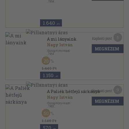
,
1954
Félvászon
,
450
oldal
1.640
,-Ft
6
Kapható pont:
A mi lányaink
Nagy István
MEGNÉZEM
Ifjúsági Könyvkiadó
,
1954
Könyvkötői vászonkötés
,
450
oldal
20
1.440 Ft
1.150
,-Ft
9
Kapható pont:
A Paliék hétfejű sárkánya
Nagy István
MEGNÉZEM
Ifjúsági Könyvkiadó
,
1965
Félvászon
,
44
oldal
50
Napsugár könyvek sorozat
1.140 Ft
570
,-Ft