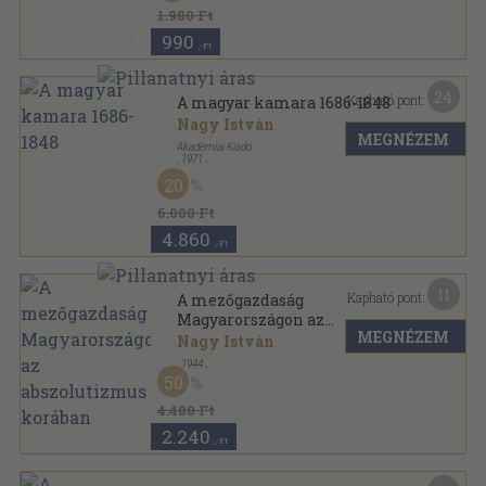
1.980 Ft
990
,-Ft
24
Kapható pont:
A magyar kamara 1686-1848
Nagy István
MEGNÉZEM
Akadémiai Kiadó
,
1971
Vászon
,
374
oldal
20
A Magyar Országos Levéltár kiadványai sorozat
6.080 Ft
4.860
,-Ft
11
Kapható pont:
A mezőgazdaság
Magyarországon az
MEGNÉZEM
abszolutizmus korában
Nagy István
,
1944
Könyvkötői kötés
,
175
oldal
50
4.480 Ft
2.240
,-Ft