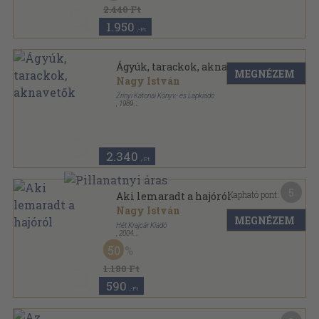
2.440 Ft
1.950
,-Ft
Ágyúk, tarackok, aknavetők
MEGNÉZEM
Nagy István
Zrínyi Katonai Könyv- és Lapkiadó
,
1989
Ragasztott papírkötés
,
69
oldal
Haditechnika fiataloknak sorozat
2.340
,-Ft
5
Kapható pont:
Aki lemaradt a hajóról
Nagy István
MEGNÉZEM
Hét Krajcár Kiadó
,
2004
Ragasztott papírkötés
,
214
oldal
50
1.180 Ft
590
,-Ft