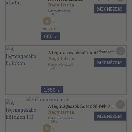
Nagy István
MEGNÉZEM
Márton Áron Kiadó
,
1993
Ragasztott papírkötés
,
41
oldal
30
980 Ft
680
,-Ft
8
Kapható pont:
A legmagasabb hőfokon
Nagy István
MEGNÉZEM
Kriterion Könyvkiadó
,
1971
Vászon
,
394
oldal
1.580
,-Ft
5
Kapható pont:
A legmagasabb hőfokon I-II.
Nagy István
MEGNÉZEM
Irodalmi Könyvkiadó
,
1962
Varrott papírkötés
,
604
oldal
50