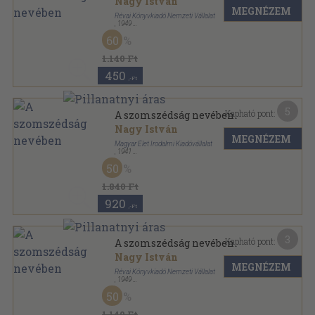
Nagy István
MEGNÉZEM
Révai Könyvkiadó Nemzeti Vállalat
,
1949
Félvászon
,
267
oldal
60
1.140 Ft
450
,-Ft
5
Kapható pont:
A szomszédság nevében
Nagy István
MEGNÉZEM
Magyar Élet Irodalmi Kiadóvállalat
,
1941
Félvászon
,
315
oldal
50
1.840 Ft
920
,-Ft
3
Kapható pont:
A szomszédság nevében
Nagy István
MEGNÉZEM
Révai Könyvkiadó Nemzeti Vállalat
,
1949
Könyvkötői papírkötés
,
267
oldal
50
1.140 Ft