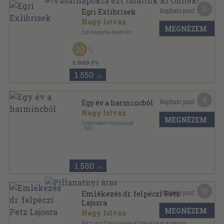
8
Kapható pont:
Egri Exlibrisek
Nagy István
MEGNÉZEM
Egri Kisgrafika Baráti Kör
Tűzött kötés
,
20
oldal
20
1.940 Ft
1.550
,-Ft
8
Kapható pont:
Egy év a harmincból
Nagy István
MEGNÉZEM
Szépirodalmi Könyvkiadó
,
1951
Fűzött papírkötés
,
155
oldal
1.580
,-Ft
15
Kapható pont:
Emlékezés dr. felpéczi Petz
Lajosra
MEGNÉZEM
Nagy István
Petz Lajos Egészségügyi Középiskola és Kollégium