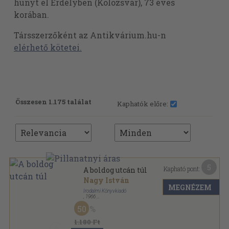
hunyt el Erdélyben (Kolozsvár), 73 éves
korában.
Társszerzőként az Antikvárium.hu-n
elérhető kötetei.
Összesen 1.175 találat
Kaphatók előre:
5
Kapható pont:
A boldog utcán túl
Nagy István
MEGNÉZEM
Irodalmi Könyvkiadó
,
1966
Vászon
,
702
oldal
50
1.180 Ft