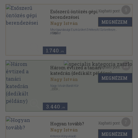
9
Kapható pont:
Esőszerű öntözés gépi
berendezései
MEGNÉZEM
Nagy István
Mezőgazdasági Eszközöket Értékesítő Szövetkezeti
Központ
,
1960
Fűzött papírkötés
,
112
oldal
1.740
,-Ft
28
Kapható pont:
Három évtized a tanári
katedrán (dedikált példány)
MEGNÉZEM
Nagy István
Nagy István Baráti Kör
,
2009
Ragasztott papírkötés
,
195
oldal
3.440
,-Ft
7
Kapható pont:
Hogyan tovább?
Nagy István
MEGNÉZEM
Kriterion Könyvkiadó