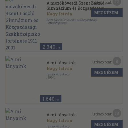
12
Kapható pont:
A mezőkövesdi Szent László
Gimnázium és Közgazdasági
MEGNÉZEM
Szakközépiskola története
Nagy István
1911-2001
Szent László Gimnázium és Közgazdasági
Szakközépiskola
,
2001
Ragasztott papírkötés
,
148
oldal
2.340
,-Ft
8
Kapható pont:
A mi lányaink
Nagy István
MEGNÉZEM
Ifjúsági Könyvkiadó
,
1954
Félvászon
,
450
oldal
1.640
,-Ft
13
Kapható pont:
A mi lányaink
Nagy István
MEGNÉZEM
Ifjúsági Könyvkiadó