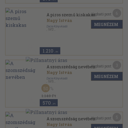
6
Kapható pont:
A piros szemű kiskakas
Nagy István
MEGNÉZEM
Dacia Könyvkiadó
,
1972
Ragasztott papírkötés
,
253
oldal
Tanulók könyvtára sorozat
1.210
,-Ft
3
Kapható pont:
A szomszédság nevében
Nagy István
MEGNÉZEM
Dacia Könyvkiadó
,
1975
Fűzött papírkötés
,
414
oldal
50
Tanulók könyvtára sorozat
1.140 Ft
570
,-Ft
5
Kapható pont:
A szomszédság nevében
Nagy István