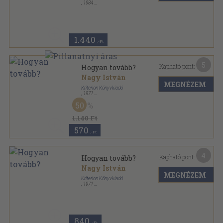
,
1984
Vászon
,
466
oldal
1.440
,-Ft
5
Kapható pont:
Hogyan tovább?
Nagy István
MEGNÉZEM
Kriterion Könyvkiadó
,
1971
Fűzött keménykötés
,
468
oldal
50
Nagy István életrajzi regényei sorozat
1.140 Ft
570
,-Ft
4
Kapható pont:
Hogyan tovább?
Nagy István
MEGNÉZEM
Kriterion Könyvkiadó
,
1971
Fűzött papírkötés
,
468
oldal
Nagy István életrajzi regényei sorozat
840
,-Ft