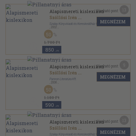
13
Kapható pont:
Alapismereti kislexikon
Szőllősi Irén
...
MEGNÉZEM
Szalay Könyvkiadó és Kereskedőház Kft.
,
2002
Ragasztott papírkötés
,
448
oldal
50
1.700 Ft
850
,-Ft
9
Kapható pont:
Alapismereti kislexikon
Szőllősi Irén
...
MEGNÉZEM
Pannon-Literatúra Kft.
,
2006
Ragasztott papírkötés
,
541
oldal
50
Szalay könyvek sorozat
1.180 Ft
590
,-Ft
13
Kapható pont:
Alapismereti kislexikon
Szőllősi Irén
...
MEGNÉZEM
Szalay Könyvkiadó és Kereskedőház Kft.