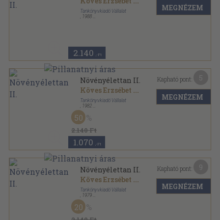
Köves Erzsébet
...
MEGNÉZEM
Tankönyvkiadó Vállalat
,
1988
Ragasztott papírkötés
,
247
oldal
2.140
,-Ft
5
Kapható pont:
Növényélettan II.
Köves Erzsébet
...
MEGNÉZEM
Tankönyvkiadó Vállalat
,
1982
Ragasztott papírkötés
,
247
oldal
50
2.140 Ft
1.070
,-Ft
9
Kapható pont:
Növényélettan II.
Köves Erzsébet
...
MEGNÉZEM
Tankönyvkiadó Vállalat
,
1979
Ragasztott papírkötés
,
247
oldal
20
2.140 Ft