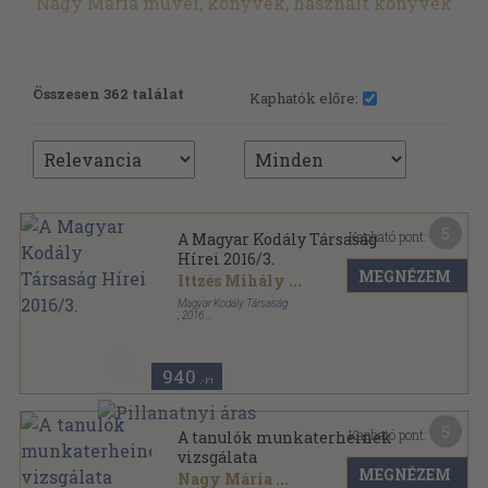
Nagy Mária művei, könyvek, használt könyvek
Összesen 362 találat
Kaphatók előre:
5
Kapható pont:
A Magyar Kodály Társaság
Hírei 2016/3.
MEGNÉZEM
Ittzés Mihály
...
Magyar Kodály Társaság
,
2016
Tűzött kötés
,
64
oldal
A Magyar Kodály Társaság Hírei sorozat
940
,-Ft
5
Kapható pont:
A tanulók munkaterheinek
vizsgálata
MEGNÉZEM
Nagy Mária
...