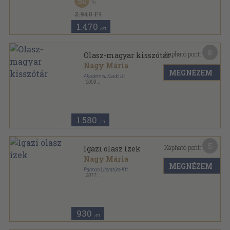
50
2.940 Ft
1.470
,-Ft
8
Kapható pont:
Olasz-magyar kisszótár
Nagy Mária
MEGNÉZEM
Akadémiai Kiadó Rt.
,
2009
Fűzött kemény papírkötés
,
688
oldal
1.580
,-Ft
5
Kapható pont:
Igazi olasz ízek
Nagy Mária
MEGNÉZEM
Pannon Literatúra Kft.
,
2017
Tűzött kötés
,
31
oldal
Kedvenc receptjeim sorozat
930
,-Ft