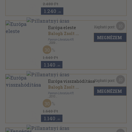
Észak-Pestkörnyék sorozat
2.480 Ft
1.240
,-Ft
10
Kapható pont:
Európa eleste
Balogh Zsolt
...
MEGNÉZEM
Pannon-Literatúra Kft.
,
2009
Fűzött kemény papírkötés
,
95
oldal
30
A második világháború teljes története sorozat
1.640 Ft
1.140
,-Ft
10
Kapható pont:
Európa visszahódítása
Balogh Zsolt
...
MEGNÉZEM
Pannon-Literatúra Kft.
,
2010
Fűzött kemény papírkötés
,
96
oldal
30
A második világháború teljes története sorozat
1.640 Ft
1.140
,-Ft