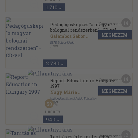
1.710
,-Ft
14
Kapható pont:
Pedagógusképzés "a magyar
bolognai rendszerben" - CD-vel
MEGNÉZEM
Galambos Gábor
...
ELTE Eötvös Kiadó
,
2010
Ragasztott papírkötés
,
245
oldal
2.780
,-Ft
14
Kapható pont:
Report: Education in Hungary
1997
MEGNÉZEM
Nagy Mária
...
National Institute of Public Education
,
1998
50
Ragasztott papírkötés
,
160
oldal
Education in Hungary sorozat
1.880 Ft
940
,-Ft
12
Kapható pont:
Tanítás és értelmi fejlődés