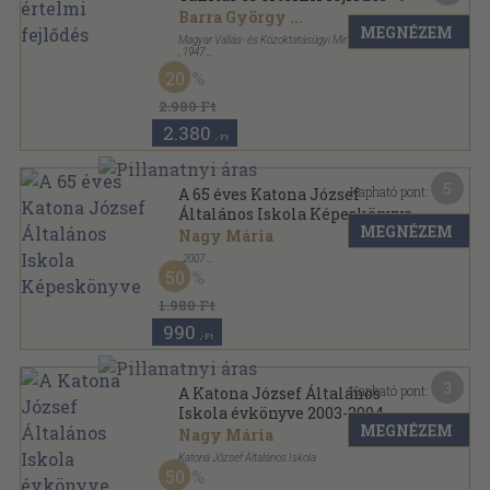
Barra György
...
MEGNÉZEM
Magyar Vallás- és Közoktatásügyi Minisztérium
,
1947
Tűzött kötés
,
192
oldal
20
A köznevelés könyvtára sorozat
2.980 Ft
2.380
,-Ft
5
Kapható pont:
A 65 éves Katona József
Általános Iskola Képeskönyve
MEGNÉZEM
Nagy Mária
,
2007
Ragasztott papírkötés
,
96
oldal
50
1.980 Ft
990
,-Ft
3
Kapható pont:
A Katona József Általános
Iskola évkönyve 2003-2004
MEGNÉZEM
Nagy Mária
Katona József Általános Iskola
50
Ragasztott papírkötés
,
68
oldal