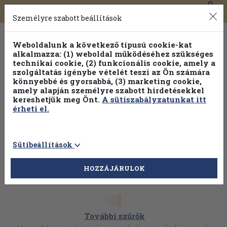
0
Toggle
Főmenü
Könyveink
navigation
Személyre szabott beállítások
Weboldalunk a következő típusú cookie-kat
alkalmazza: (1) weboldal működéséhez szükséges
technikai cookie, (2) funkcionális cookie, amely a
szolgáltatás igénybe vételét teszi az Ön számára
könnyebbé és gyorsabbá, (3) marketing cookie,
amely alapján személyre szabott hirdetésekkel
kereshetjük meg Önt.
A sütiszabályzatunkat itt
érheti el.
Sütibeállítások
HOZZÁJÁRULOK
További szűrők