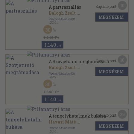
10
Kapható pont:
A partraszállás
Balogh Zsolt
...
MEGNÉZEM
Pannon-Literatúra Kft.
,
2010
Fűzött keménykötés
,
95
oldal
30
A második világháború teljes története sorozat
1.640 Ft
1.140
,-Ft
10
Kapható pont:
A Szovjetunió megtámadása
Balogh Zsolt
...
MEGNÉZEM
Pannon-Literatúra Kft.
,
2009
Fűzött kemény papírkötés
,
96
oldal
30
A második világháború teljes története sorozat
1.640 Ft
1.140
,-Ft
29
Kapható pont:
A tengelyhatalmak bukása
Havasi Máté
...
MEGNÉZEM
Pannon-Literatúra Kft.
,
2010