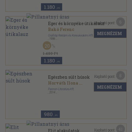
1.180
,-Ft
6
Kapható pont:
Eger és környéke útikalauz
Bakó Ferenc
MEGNÉZEM
Grafotip Reklám és Kereskedelmi Kft.
,
1996
Ragasztott papírkötés
,
143
oldal
20
1.480 Ft
1.180
,-Ft
8
Kapható pont:
Egészben sült húsok
Horváth Ilona
...
MEGNÉZEM
Pannon-Literatúra Kft.
,
2014
Tűzött kötés
,
32
oldal
Receptek a nagyitól sorozat
980
,-Ft
41
Kapható pont:
Elit alakulatok