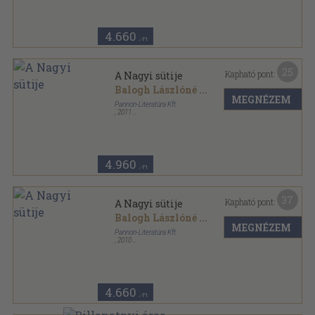
4.660
,-Ft
25
Kapható pont:
A Nagyi sütije
Balogh Lászlóné
...
MEGNÉZEM
Pannon-Literatúra Kft.
,
2011
Fűzött kemény papírkötés
,
112
oldal
Szalay könyvek sorozat
4.960
,-Ft
37
Kapható pont:
A Nagyi sütije
Balogh Lászlóné
...
MEGNÉZEM
Pannon-Literatúra Kft.
,
2010
Fűzött kemény papírkötés
,
112
oldal
Szalay könyvek sorozat
4.660
,-Ft