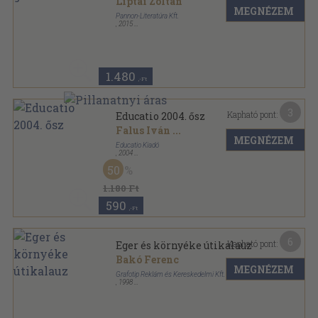
Liptai Zoltán
MEGNÉZEM
Pannon-Literatúra Kft.
,
2015
Tűzött kötés
,
31
oldal
Családi füzetek-Receptek a nagyitól sorozat
1.480
,-Ft
3
Kapható pont:
Educatio 2004. ősz
Falus Iván
...
MEGNÉZEM
Educatio Kiadó
,
2004
Ragasztott papírkötés
,
188
oldal
50
Educatio sorozat
1.180 Ft
590
,-Ft
6
Kapható pont:
Eger és környéke útikalauz
Bakó Ferenc
MEGNÉZEM
Grafotip Reklám és Kereskedelmi Kft.
,
1998
Ragasztott papírkötés
,
151
oldal