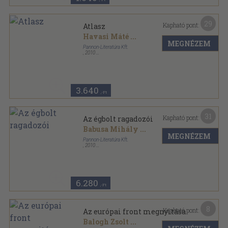
29
Kapható pont:
Atlasz
Havasi Máté
...
MEGNÉZEM
Pannon-Literatúra Kft.
,
2010
Fűzött kemény papírkötés
,
96
oldal
A második világháború teljes története sorozat
3.640
,-Ft
31
Kapható pont:
Az égbolt ragadozói
Babusa Mihály
...
MEGNÉZEM
Pannon-Literatúra Kft.
,
2010
Fűzött kemény papírkötés
,
95
oldal
A második világháború teljes története sorozat
6.280
,-Ft
8
Kapható pont:
Az európai front megnyitása
Balogh Zsolt
...