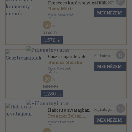
24
Kapható pont:
Fenséges karácsonyi menük
Nagy Mária
MEGNÉZEM
Pannon-Literatúra Kft.
,
2012
Fűzött kemény papírkötés
,
95
oldal
50
Szalay-könyvek sorozat
3.140 Ft
1.570
,-Ft
12
Kapható pont:
Gasztroajándékok
Halmos Monika
MEGNÉZEM
Szalay Könyvkiadó
,
2014
Ragasztott papírkötés
,
79
oldal
30
Szalay könyvek sorozat
1.840 Ft
1.280
,-Ft
22
Kapható pont:
Háború a sivatagban
Prantner Zoltán
...
MEGNÉZEM
Pannon-Literatúra Kft.
,
2010
Fűzött kemény papírkötés
,
95
oldal
A második világháború teljes története sorozat