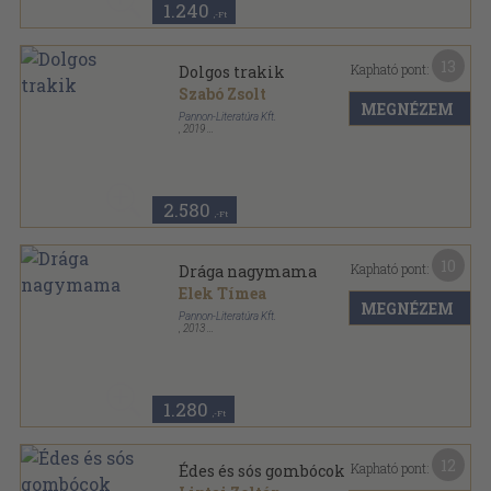
1.240
,-Ft
13
Kapható pont:
Dolgos trakik
Szabó Zsolt
MEGNÉZEM
Pannon-Literatúra Kft.
,
2019
Ragasztott kemény papírkötés
,
10
oldal
Szalay Könyvek sorozat
2.580
,-Ft
10
Kapható pont:
Drága nagymama
Elek Tímea
MEGNÉZEM
Pannon-Literatúra Kft.
,
2013
Ragasztott kemény kötés
,
48
oldal
Szalay-könyvek sorozat
1.280
,-Ft
12
Kapható pont:
Édes és sós gombócok