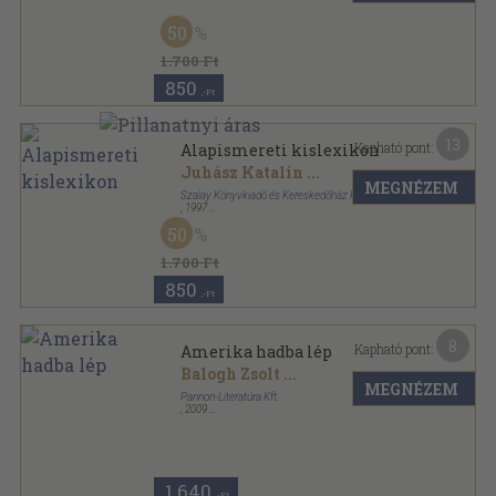
Ragasztott papírkötés
,
448
oldal
50
1.700 Ft
850
,-Ft
13
Kapható pont:
Alapismereti kislexikon
Juhász Katalin
...
MEGNÉZEM
Szalay Könyvkiadó és Kereskedőház Kft.
,
1997
Ragasztott papírkötés
,
448
oldal
50
1.700 Ft
850
,-Ft
8
Kapható pont:
Amerika hadba lép
Balogh Zsolt
...
MEGNÉZEM
Pannon-Literatúra Kft.
,
2009
Fűzött kemény papírkötés
,
96
oldal
A második világháború teljes története sorozat
1.640
,-Ft