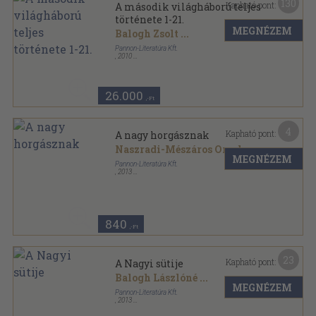
130
Kapható pont:
A második világháború teljes
története 1-21.
MEGNÉZEM
Balogh Zsolt
...
Pannon-Literatúra Kft.
,
2010
Fűzött kemény papírkötés
,
1995
oldal
A második világháború teljes története sorozat
26.000
,-Ft
4
Kapható pont:
A nagy horgásznak
Naszradi-Mészáros Orsolya
MEGNÉZEM
Pannon-Literatúra Kft.
,
2013
Ragasztott kemény kötés
,
48
oldal
Szalay könyvek sorozat
840
,-Ft
23
Kapható pont:
A Nagyi sütije
Balogh Lászlóné
...
MEGNÉZEM
Pannon-Literatúra Kft.
,
2013
Fűzött kemény papírkötés
,
112
oldal
Szalay könyvek sorozat