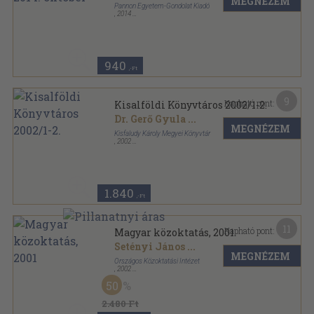
MEGNÉZEM
Pannon Egyetem-Gondolat Kiadó
,
2014
Ragasztott papírkötés
,
130
oldal
Iskolakultúra sorozat
940
,-Ft
9
Kapható pont:
Kisalföldi Könyvtáros 2002/1-2.
Dr. Gerő Gyula
...
MEGNÉZEM
Kisfaludy Károly Megyei Könyvtár
,
2002
Ragasztott papírkötés
,
142
oldal
Kisalföldi Könyvtáros sorozat
1.840
,-Ft
11
Kapható pont:
Magyar közoktatás, 2001
Setényi János
...
MEGNÉZEM
Országos Közoktatási Intézet
,
2002
Ragasztott papírkötés
,
149
oldal
50
2.480 Ft