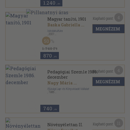
1.240
,-Ft
4
Kapható pont:
Magyar tanító, 1901
Baska Gabriella
...
MEGNÉZEM
Iskolakultúra
,
2001
Ragasztott papírkötés
,
136
oldal
50
Iskolakultúra-könyvek sorozat
1.740 Ft
870
,-Ft
4
Kapható pont:
Pedagógiai Szemle 1986.
december
MEGNÉZEM
Nagy Mária
...
Ifjúsági Lap- és Könyvkiadó Vállalat
,
1986
Fűzött papírkötés
,
127
oldal
Pedagógiai Szemle sorozat
740
,-Ft
11
Kapható pont:
Növényélettan II.