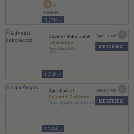
Fűzött kemény papírkötés
,
96
oldal
30
A második világháború teljes története sorozat
4.540 Ft
3.170
,-Ft
7
Kapható pont:
Adventi dekorációk
Jeles Edina
MEGNÉZEM
Pannon-Literatúra Kft.
,
2015
Ragasztott papírkötés
,
30
oldal
DIY - Kreatív-Szalay Könyvek sorozat
1.310
,-Ft
6
Kapható pont:
Ágas-bogas 1.
Pokorádi Zoltánné
MEGNÉZEM
Szalay Könyvkiadó és Kereskedőház Kft.
Tűzött kötés
,
23
oldal
Ágas-bogas sorozat
1.240
,-Ft