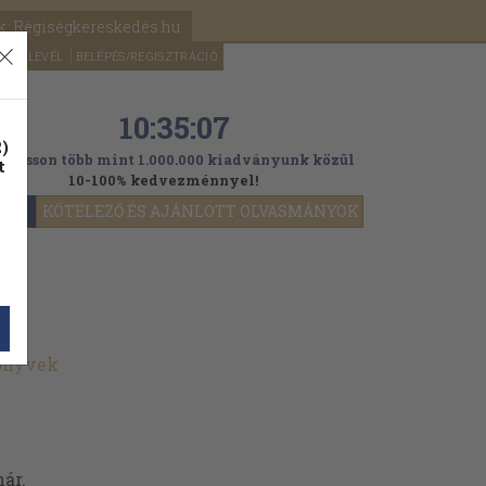
k: Régiségkereskedés.hu
A kosaram
HÍRLEVÉL
BELÉPÉS/REGISZTRÁCIÓ
MÉG
0
5000
Ft
10:35:05
)
ogasson több mint 1.000.000 kiadványunk közül
t
10-100% kedvezménnyel!
YOK
KÖTELEZŐ ÉS AJÁNLOTT OLVASMÁNYOK
könyvek
ár.