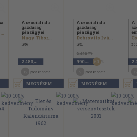
sa
A szocialista
A szocialista
A 
gazdaság
gazdaság
sz
pénzügyei
pénzügyei
em
Dr. Vermes Miklós...
Nagy Tibor...
Dobrovits Iván...
Cs
1986
1982
20
2.480 Ft
60
2.480
990
2.
,-Ft
,-Ft
12
9
1
pont kapható
pont kapható
MEGNÉZEM
MEGNÉZEM