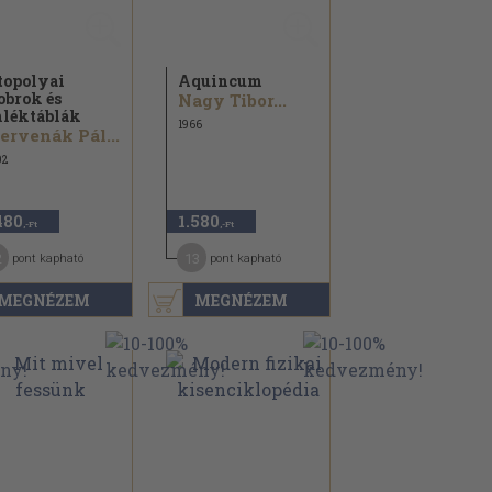
topolyai
Aquincum
obrok és
Nagy Tibor...
léktáblák
1966
ervenák Pál...
02
480
1.580
,-Ft
,-Ft
2
13
pont kapható
pont kapható
MEGNÉZEM
MEGNÉZEM