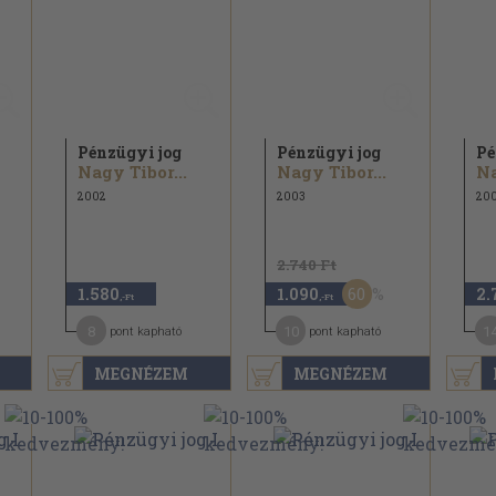
Pénzügyi jog
Pénzügyi jog
Pé
Nagy Tibor...
Nagy Tibor...
Na
2002
2003
20
2.740 Ft
60
1.580
1.090
2.
,-Ft
,-Ft
8
10
1
pont kapható
pont kapható
MEGNÉZEM
MEGNÉZEM