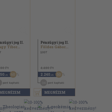
nzügyi jog II.
Pénzügyi jog II.
gy Tibor...
Földes Gábor...
7
2007
880 Ft
4.480 Ft
60
50
150
2.240
,-Ft
,-Ft
34
pont kapható
pont kapható
MEGNÉZEM
MEGNÉZEM