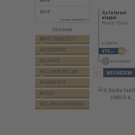
Krimi
Sci-fi
Az Internet
alapjai
összes témakör >>
Nagy Tibor
Szűrések
MOST ÉRKEZETT
1.180 Ft
ÁR SZERINT
60
470
,-Ft
ÁLLAPOT
7
pont kapható
PILLANATNYI ÁR
MEGNÉZEM
KIADÁS ÉVE
NYELV
KÜLÖNLEGESSÉGEK