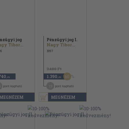
nzügyi jog
Pénzügyi jog I.
gy Tibor...
Nagy Tibor...
05
1997
3.480 Ft
60
740
1.390
,-Ft
,-Ft
4
13
pont kapható
pont kapható
MEGNÉZEM
MEGNÉZEM