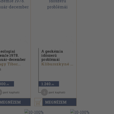
eologiai
A geokémia
emle 1978.
időszerű
nuár-december
problémái
gy Tibor...
Kliburszkyné Vogl Mária
8
800
1.240
,-Ft
,-Ft
9
6
pont kapható
pont kapható
MEGNÉZEM
MEGNÉZEM