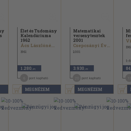
ny
Élet és Tudomány
Matematikai
Mi
s
Kalendáriuma
versenytesztek
fe
1962
2001
Vi
Ács Lászlóné...
Csepcsányi Éva...
198
1961
2001
1.
1.280
3.930
84
,-Ft
,-Ft
6
20
1
pont kapható
pont kapható
MEGNÉZEM
MEGNÉZEM