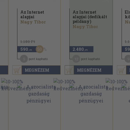
Az Internet
Az Internet
El
alapjai
alapjai (dedikált
k
példány)
Nagy Tibor
Na
Nagy Tibor
1.180 Ft
1.
50
590
2.480
59
,-Ft
,-Ft
5
12
9
pont kapható
pont kapható
MEGNÉZEM
MEGNÉZEM