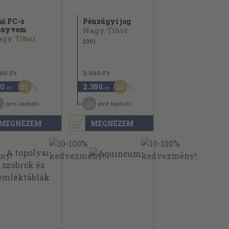
ső PC-s
Pénzügyi jog
önyvem
Nagy Tibor
gy Tibor
2001
180 Ft
2.980 Ft
50
20
0
2.380
,-Ft
,-Ft
12
pont kapható
pont kapható
MEGNÉZEM
MEGNÉZEM