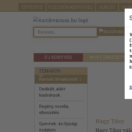
ÉRTESÍTŐ
FIZESSEN
KÖNYVVEL!
AUKCIÓ
PON
W
(
f
t
m
ÚJ KÖNYVEK
MOST ÉRKEZETT
h
s
TÉMAKÖR
Kiemelt témaköreink
S
Dedikált, aláírt
kiadványok
Regény, novella,
elbeszélés
Nagy Tibor
Gyermek- és ifjúsági
Nagy Tibor válo
irodalom