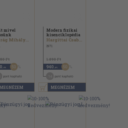
t mivel
Modern fizikai
ssünk
kisenciklopédia
rág Mihály...
Hargittai Csaba...
1
1971
680 Ft
1.890 Ft
50
50
0
940
,-Ft
,-Ft
3
14
pont kapható
pont kapható
MEGNÉZEM
MEGNÉZEM