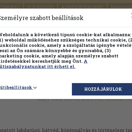
TÁRUHÁZ
ELŐJEGYZÉS
AJÁNDÉKUTALVÁNY
Partnerün
SZÁLLÍTÁS
SEGÍTSÉG
Személyre szabott beállítások
Részletes kereső
Témaköri fa
eboldalunk a következő típusú cookie-kat alkalmazza:
1) weboldal működéséhez szükséges technikai cookie, (2
Vál
unkcionális cookie, amely a szolgáltatás igénybe vételé
eszi az Ön számára könnyebbé és gyorsabbá, (3)
arketing cookie, amely alapján személyre szabott
PILLANATNYI ÁRAINK
FENNTARTHATÓ OLVASMÁN
irdetésekkel kereshetjük meg Önt.
A
ütiszabályzatunkat itt érheti el.
ütibeállítások
HOZZÁJÁRULOK
Nagy Tibor művei, könyvek, használt 
gatott labdarúgó, hátvéd, középpályás és történelem tan