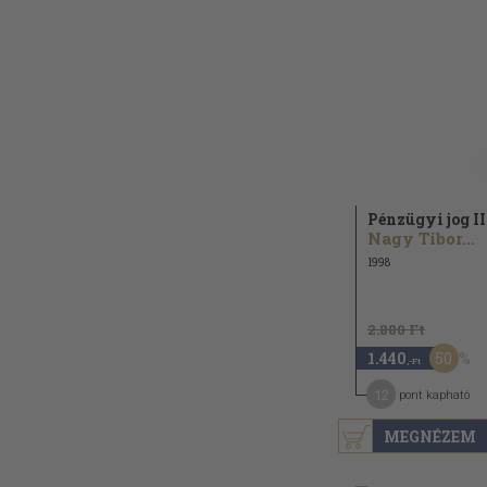
Pénzügyi jog II
Nagy Tibor...
1998
2.880 Ft
50
1.440
,-Ft
12
pont kapható
MEGNÉZEM