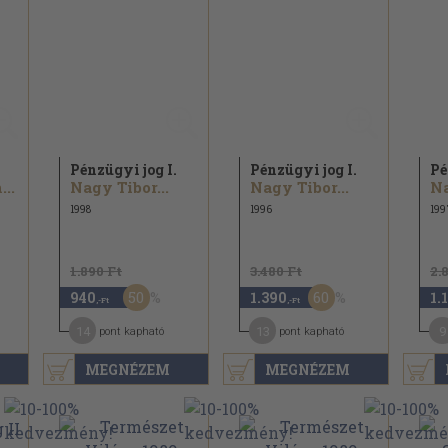
Pénzügyi jog I.
Pénzügyi jog I.
Pé
..
Nagy Tibor...
Nagy Tibor...
Na
1998
1996
199
1.890 Ft
3.480 Ft
2.
50
60
940
1.390
1.
,-Ft
,-Ft
14
13
9
pont kapható
pont kapható
MEGNÉZEM
MEGNÉZEM