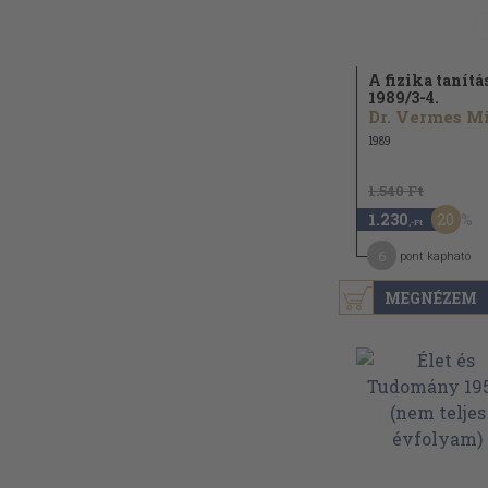
A fizika tanítá
1989/
3-4.
1989
1.540 Ft
20
1.230
,-Ft
6
pont kapható
MEGNÉZEM