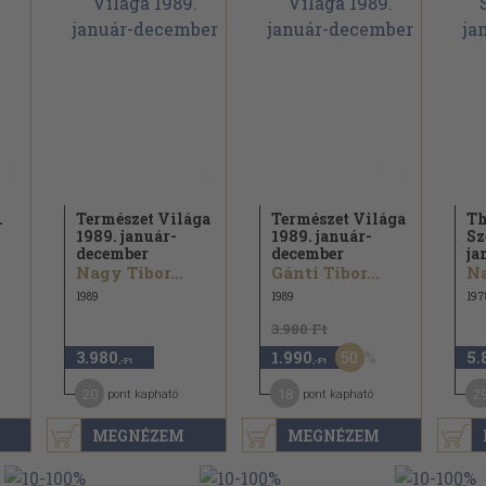
.
Természet Világa
Természet Világa
Th
1989. január-
1989. január-
Sz
december
december
ja
Nagy Tibor...
Gánti Tibor...
Na
1989
1989
197
3.980 Ft
50
3.980
1.990
5.
,-Ft
,-Ft
20
18
2
pont kapható
pont kapható
MEGNÉZEM
MEGNÉZEM