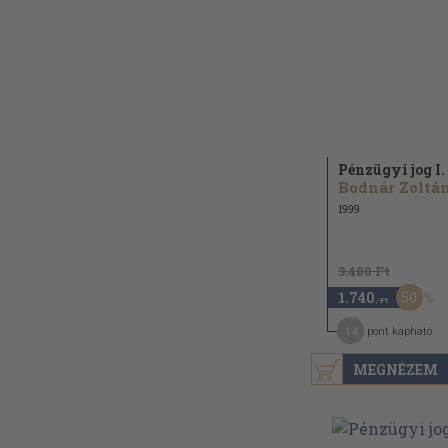
Pénzügyi jog I.
Bodnár Zoltán.
1999
3.480 Ft
50
1.740
,-Ft
14
pont kapható
MEGNÉZEM