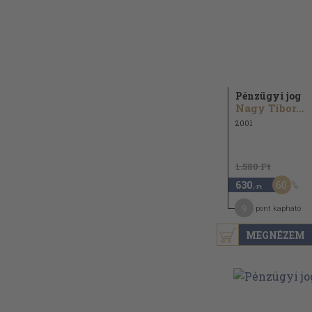
Pénzügyi jog
Nagy Tibor...
2001
1.580 Ft
60
630
,-Ft
9
pont kapható
MEGNÉZEM