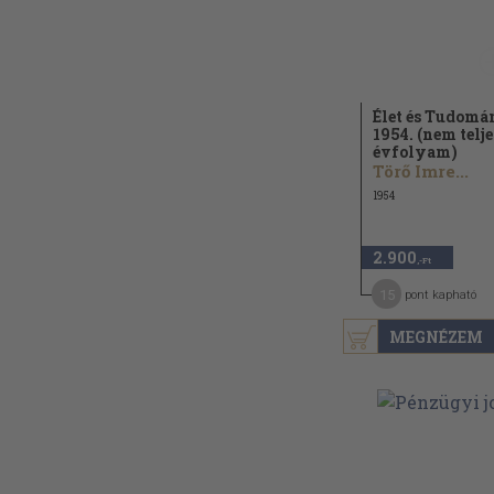
Élet és Tudomá
1954. (nem telje
évfolyam)
Törő Imre...
1954
2.900
,-Ft
15
pont kapható
MEGNÉZEM