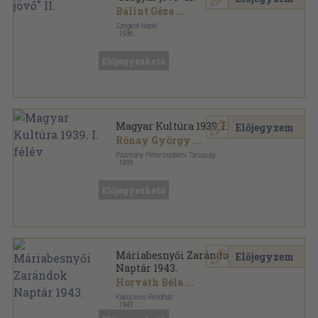
Bálint Géza
...
Szegedi Napló
,
1936
Varrott papírkötés
,
48
oldal
Előjegyezhető
Magyar Kultúra 1939. I. félév
Előjegyzem
Rónay György
...
Pázmány Péter Irodalmi Társaság
,
1939
Könyvkötői kötés
,
383
oldal
Magyar Kultúra sorozat
Előjegyezhető
Máriabesnyői Zarándok
Előjegyzem
Naptár 1943.
Horváth Béla
...
Kapucinus Rendház
,
1943
Tűzött kötés
,
160
oldal