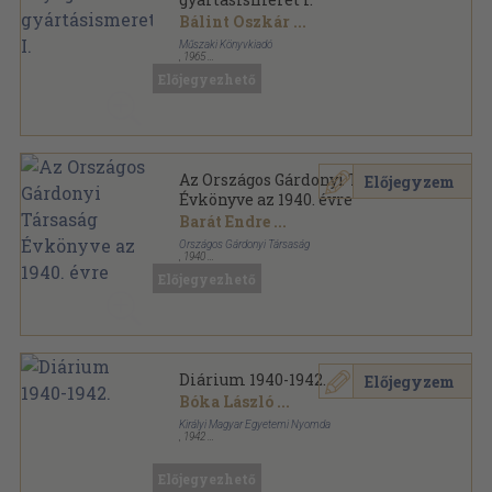
Bálint Oszkár
...
Műszaki Könyvkiadó
,
1965
Tűzött kötés
,
140
oldal
Előjegyezhető
Az Országos Gárdonyi Társaság
Előjegyzem
Évkönyve az 1940. évre
Barát Endre
...
Országos Gárdonyi Társaság
,
1940
Fűzött papírkötés
,
168
oldal
Előjegyezhető
Az Országos Gárdonyi Társaság Évkönyve sorozat
Diárium 1940-1942.
Előjegyzem
Bóka László
...
Királyi Magyar Egyetemi Nyomda
,
1942
Könyvkötői kötés
,
868
oldal
Diárium sorozat
Előjegyezhető