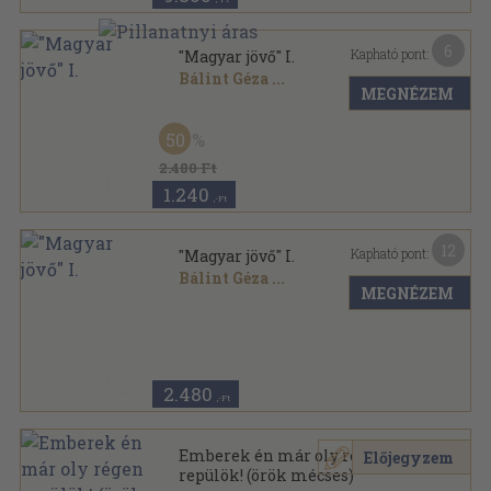
6
Kapható pont:
"Magyar jövő" I.
Bálint Géza
...
MEGNÉZEM
Varrott papírkötés
,
96
oldal
50
2.480 Ft
1.240
,-Ft
12
Kapható pont:
"Magyar jövő" I.
Bálint Géza
...
MEGNÉZEM
Könyvkötői kötés
,
96
oldal
2.480
,-Ft
Emberek én már oly régen
Előjegyzem
repülök! (örök mécses)