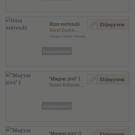
Húsz esztendő
Előjegyzem
Barát Endre
...
Országos Gárdonyi Társaság
Fűzött papírkötés
,
215
oldal
Előjegyezhető
"Magyar jövő" I.
Előjegyzem
Szabó Kálmán
...
Könyvkötői papírkötés
,
96
oldal
Előjegyezhető
"Magyar jövő" II.
Előjegyzem