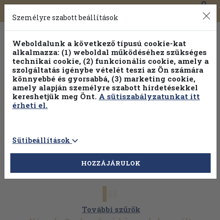
0
Toggle
Főmenü
Könyveink
navigation
Személyre szabott beállítások
Weboldalunk a következő típusú cookie-kat
alkalmazza: (1) weboldal működéséhez szükséges
technikai cookie, (2) funkcionális cookie, amely a
szolgáltatás igénybe vételét teszi az Ön számára
könnyebbé és gyorsabbá, (3) marketing cookie,
amely alapján személyre szabott hirdetésekkel
kereshetjük meg Önt.
A sütiszabályzatunkat itt
érheti el.
Sütibeállítások
HOZZÁJÁRULOK
További szűrők