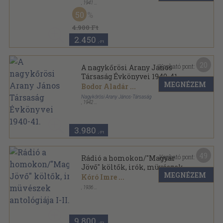
,
1941
Varrott papírkötés
,
173
oldal
50
4.900 Ft
2.450
,-Ft
20
Kapható pont:
A nagykőrösi Arany János
Társaság Évkönyvei 1940-41.
MEGNÉZEM
Bodor Aladár
...
Nagykőrösi Arany János-Társaság
,
1942
Varrott papírkötés
,
106
oldal
A Nagykőrösi Arany János Társaság évkönyvei
sorozat
3.980
,-Ft
49
Kapható pont:
Rádió a homokon/"Magyar
Jövő" költők, irók, müvészek
MEGNÉZEM
antológiája I-II.
Kóró Imre
...
,
1936
Könyvkötői vászonkötés
,
216
oldal
9.800
,-Ft