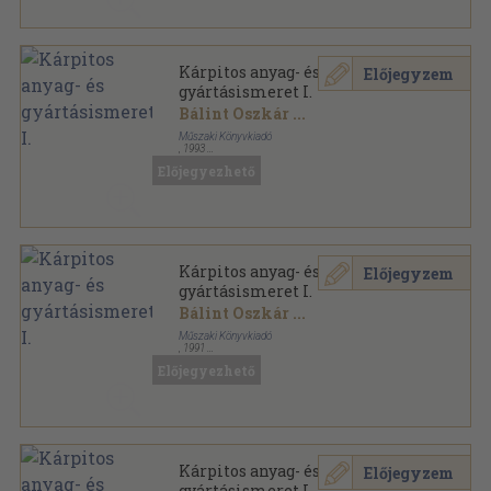
Kárpitos anyag- és
Előjegyzem
gyártásismeret I.
Bálint Oszkár
...
Műszaki Könyvkiadó
,
1993
Ragasztott papírkötés
,
140
oldal
Előjegyezhető
Kárpitos anyag- és
Előjegyzem
gyártásismeret I.
Bálint Oszkár
...
Műszaki Könyvkiadó
,
1991
Ragasztott papírkötés
,
140
oldal
Előjegyezhető
Kárpitos anyag- és
Előjegyzem
gyártásismeret I.