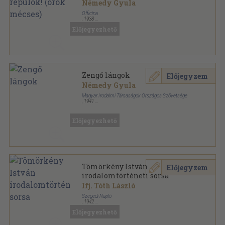
Némedy Gyula
Officina
,
1938
Tűzött kötés
,
221
oldal
Előjegyezhető
Zengő lángok
Előjegyzem
Némedy Gyula
Magyar Irodalmi Társaságok Országos Szövetsége
,
1941
Varrott papírkötés
,
173
oldal
Előjegyezhető
Tömörkény István
Előjegyzem
irodalomtörténeti sorsa
Ifj. Tóth László
Szegedi Napló
,
1942
Tűzött kötés
,
29
oldal
Előjegyezhető
A Tömörkény Irodalmi Kör Kiadványai sorozat