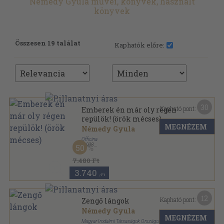
Némedy Gyula művei, könyvek, használt
könyvek
Összesen 19 találat
Kaphatók előre:
30
Kapható pont:
Emberek én már oly régen
repülök! (örök mécses)
MEGNÉZEM
Némedy Gyula
Officina
,
1938
50
Varrott papírkötés
,
221
oldal
7.480 Ft
3.740
,-Ft
12
Kapható pont:
Zengő lángok
Némedy Gyula
MEGNÉZEM
Magyar Irodalmi Társaságok Országos Szövetsége