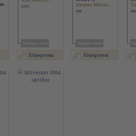
on
Nemes Márta...
Tó
2003
1985
198
Dr. Prohászka László...
Előjegyezhető
Előjegyezhető
El
Előjegyzem
Előjegyzem