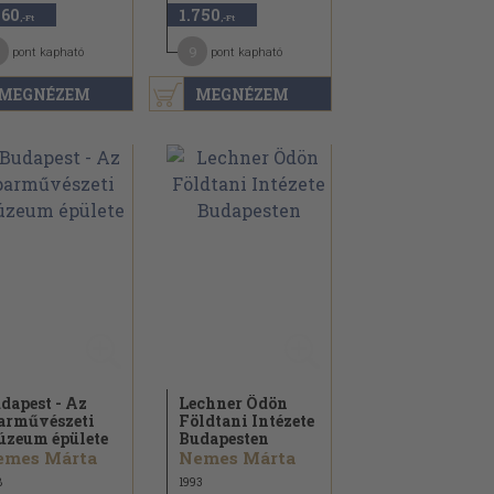
460
1.750
,-Ft
,-Ft
9
pont kapható
pont kapható
MEGNÉZEM
MEGNÉZEM
dapest - Az
Lechner Ödön
arművészeti
Földtani Intézete
zeum épülete
Budapesten
emes Márta
Nemes Márta
8
1993