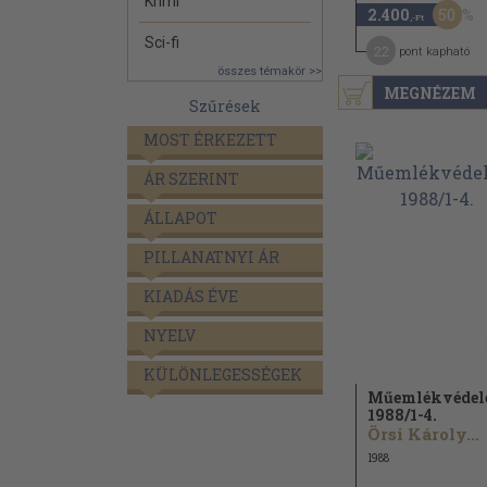
Krimi
50
2.400
,-Ft
Sci-fi
22
pont kapható
összes témakör >>
MEGNÉZEM
Szűrések
MOST ÉRKEZETT
ÁR SZERINT
ÁLLAPOT
PILLANATNYI ÁR
KIADÁS ÉVE
NYELV
KÜLÖNLEGESSÉGEK
Műemlékvéde
1988/
1-4.
Örsi Károly...
1988