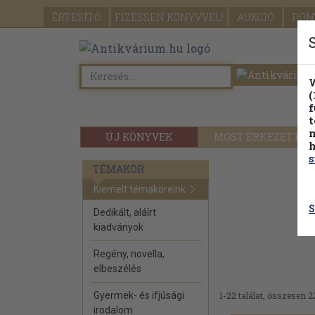
ÉRTESÍTŐ
FIZESSEN
KÖNYVVEL!
AUKCIÓ
PON
W
(
f
t
m
ÚJ KÖNYVEK
MOST ÉRKEZETT
h
s
TÉMAKÖR
Kiemelt témaköreink
S
Dedikált, aláírt
kiadványok
Regény, novella,
elbeszélés
Gyermek- és ifjúsági
1-22 találat, összesen 2
irodalom