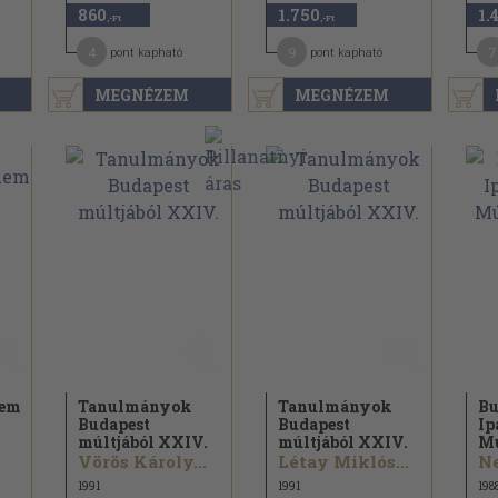
860
1.750
1.
,-Ft
,-Ft
4
9
7
pont kapható
pont kapható
MEGNÉZEM
MEGNÉZEM
lem
Tanulmányok
Tanulmányok
Bu
Budapest
Budapest
Ip
múltjából XXIV.
múltjából XXIV.
Mú
Vörös Károly...
Létay Miklós...
N
1991
1991
198