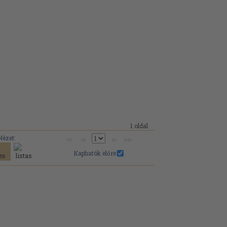
1 oldal
Nézet:
Kaphatók előre: