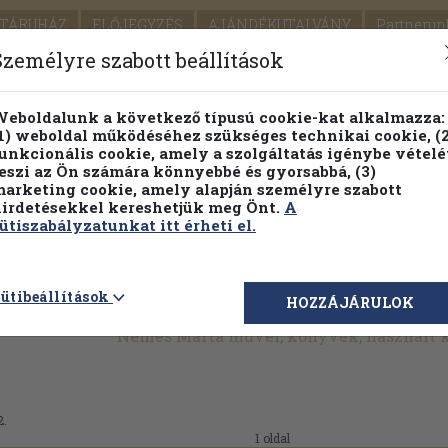
TÁRUHÁZ
ELŐJEGYZÉS
AJÁNDÉKUTALVÁNY
Partnerün
SZÁLLÍTÁS
SEGÍTSÉG
Személyre szabott beállítások
1.
Részletes kereső
Témaköri fa
eboldalunk a következő típusú cookie-kat alkalmazza:
1) weboldal működéséhez szükséges technikai cookie, (2
KIADV
unkcionális cookie, amely a szolgáltatás igénybe vételé
LEGNA
eszi az Ön számára könnyebbé és gyorsabbá, (3)
arketing cookie, amely alapján személyre szabott
PILLANATNYI ÁRAINK
FENNTARTHATÓ OLVASMÁN
irdetésekkel kereshetjük meg Önt.
A
ütiszabályzatunkat itt érheti el.
ütibeállítások
HOZZÁJÁRULOK
Nemes Márta művei, könyvek, használt
2.
1 oldal