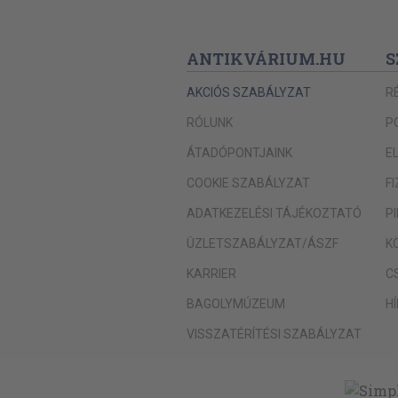
ANTIKVÁRIUM.HU
S
AKCIÓS SZABÁLYZAT
R
RÓLUNK
P
ÁTADÓPONTJAINK
E
COOKIE SZABÁLYZAT
F
ADATKEZELÉSI TÁJÉKOZTATÓ
P
ÜZLETSZABÁLYZAT/ÁSZF
K
KARRIER
C
BAGOLYMÚZEUM
H
VISSZATÉRÍTÉSI SZABÁLYZAT