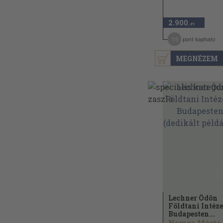
2.900
,-Ft
15
pont kapható
MEGNÉZEM
Lechner Ödön
Földtani Intéze
Budapesten...
Nemes Márta