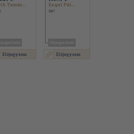
th Tamás...
Engel Pál...
6
1987
őjegyezhető
Előjegyezhető
Előjegyzem
Előjegyzem