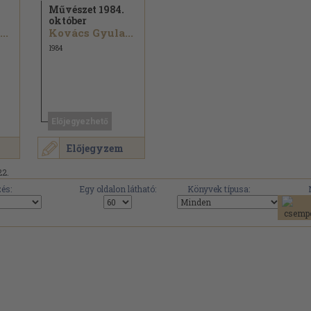
Művészet 1984.
október
..
Kovács Gyula...
1984
Előjegyezhető
Előjegyzem
22.
és:
Egy oldalon látható:
Könyvek típusa: