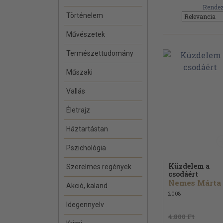
Rendez
Történelem
Művészetek
Természettudomány
Műszaki
Vallás
Életrajz
Háztartástan
Pszichológia
Küzdelem a
Szerelmes regények
csodáért
Nemes Márta
Akció, kaland
2008
Idegennyelv
4.800 Ft