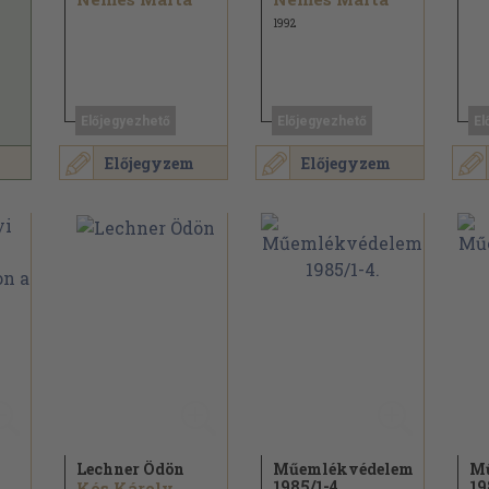
1992
Előjegyezhető
Előjegyezhető
El
Előjegyzem
Előjegyzem
Lechner Ödön
Műemlékvédelem
M
1985/
1-4.
19
Kós Károly...