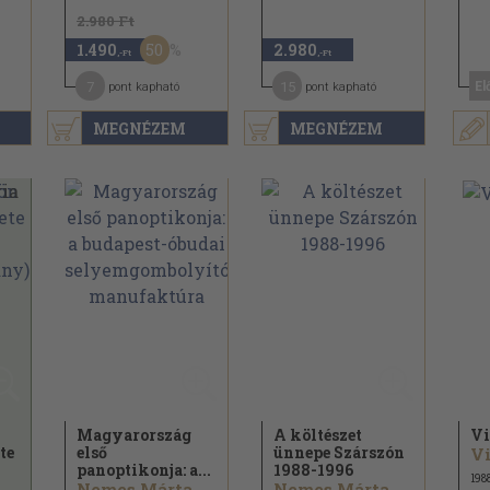
2.980 Ft
50
1.490
2.980
,-Ft
,-Ft
7
15
El
pont kapható
pont kapható
MEGNÉZEM
MEGNÉZEM
Magyarország
A költészet
Vi
te
első
ünnepe Szárszón
Vi
panoptikonja: a...
1988-1996
198
Nemes Márta
Nemes Márta