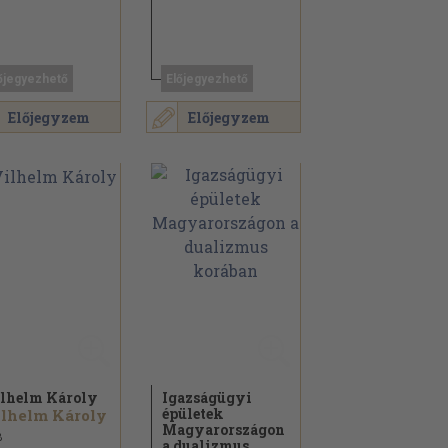
őjegyezhető
Előjegyezhető
Előjegyzem
Előjegyzem
lhelm Károly
Igazságügyi
épületek
lhelm Károly
Magyarországon
8
a dualizmus...