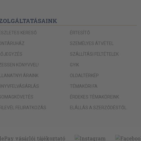
ZOLGÁLTATÁSAINK
ÉSZLETES KERESŐ
ÉRTESÍTŐ
ONTÁRUHÁZ
SZEMÉLYES ÁTVÉTEL
LŐJEGYZÉS
SZÁLLÍTÁSI FELTÉTELEK
IZESSEN KÖNYVVEL!
GYIK
ILLANATNYI ÁRAINK
OLDALTÉRKÉP
ÖNYVFELVÁSÁRLÁS
TÉMAKÖRI FA
SOMAGKÖVETÉS
ÉRDEKES TÉMAKÖREINK
ÍRLEVÉL FELIRATKOZÁS
ELÁLLÁS A SZERZŐDÉSTŐL