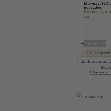
Művészet 1984.
november
Kovács Gyula.
1984
Előjegyezhető
Előjegyzem
1 - 22 találat, összesen 
Rendez