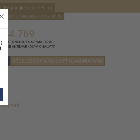
k: Régiségkereskedés.hu
A kosaram
HÍRLEVÉL
BELÉPÉS/REGISZTRÁCIÓ
MÉG
0
5000
Ft
144.769
)
ÁNNYAL NYÚJTJUK MAGYARORSZÁG
t
GYOBB ANTIKVÁR KÖNYV-KÍNÁLATÁT
YOK
KÖTELEZŐ ÉS AJÁNLOTT OLVASMÁNYOK
 könyvek