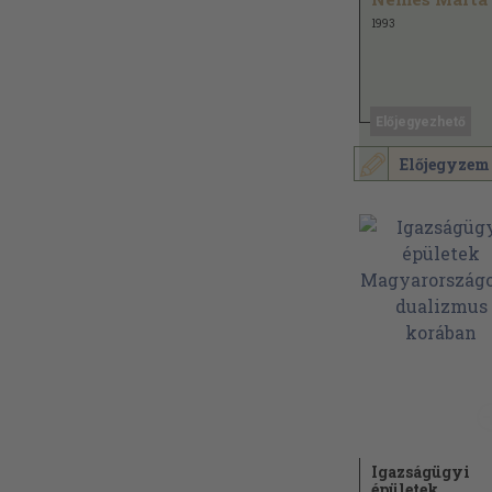
1993
Előjegyezhető
Előjegyzem
Igazságügyi
épületek