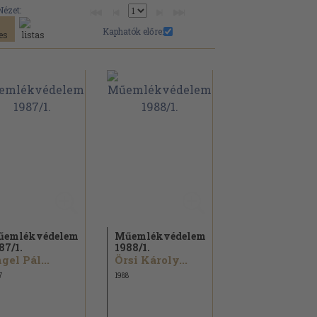
Nézet:
Kaphatók előre:
űemlékvédelem
Műemlékvédelem
87/
1.
1988/
1.
gel Pál...
Örsi Károly...
7
1988