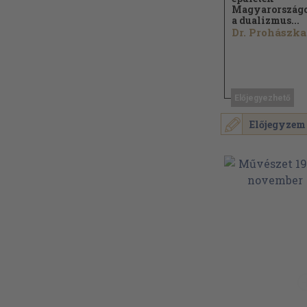
Magyarország
a dualizmus...
Előjegyezhető
Előjegyzem