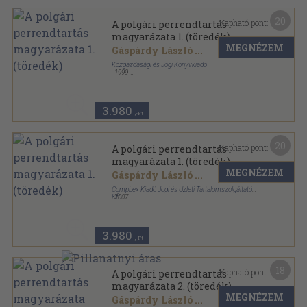
20
Kapható pont:
A polgári perrendtartás
magyarázata 1. (töredék)
MEGNÉZEM
Gáspárdy László
...
Közgazdasági és Jogi Könyvkiadó
,
1999
Vászon
,
912
oldal
3.980
,-Ft
20
Kapható pont:
A polgári perrendtartás
magyarázata 1. (töredék)
MEGNÉZEM
Gáspárdy László
...
CompLex Kiadó Jogi és Üzleti Tartalomszolgáltató
Kft.
,
2007
Vászon
,
1291
oldal
Kommentár sorozat
3.980
,-Ft
18
Kapható pont:
A polgári perrendtartás
magyarázata 2. (töredék)
MEGNÉZEM
Gáspárdy László
...