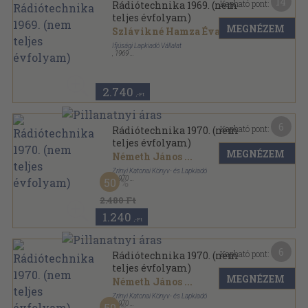
14
Kapható pont:
Rádiótechnika 1969. (nem
teljes évfolyam)
MEGNÉZEM
Szlávikné Hamza Éva
...
Ifjúsági Lapkiadó Vállalat
,
1969
Tűzött kötés
,
447
oldal
Rádiótechnika sorozat
2.740
,-Ft
6
Kapható pont:
Rádiótechnika 1970. (nem
teljes évfolyam)
MEGNÉZEM
Németh János
...
Zrínyi Katonai Könyv- és Lapkiadó
,
1970
50
Tűzött kötés
,
399
oldal
Rádiótechnika sorozat
2.480 Ft
1.240
,-Ft
6
Kapható pont:
Rádiótechnika 1970. (nem
teljes évfolyam)
MEGNÉZEM
Németh János
...
Zrínyi Katonai Könyv- és Lapkiadó
,
1970
50