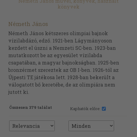
Németh János művei, könyvek, használt
könyvek
Németh János
Németh János kétszeres olimpiai bajnok
vízilabdázó, edző. 1921-ben Lágymányoson
kezdett el úszni a Nemzeti SC-ben. 1923-ban
mutatkozott be az egyesület vízilabda
csapatában, a magyar bajnokságban. 1925-ben
bronzérmet szereztek az OB I-ben. 1926-tól az
Újpesti TE játékosa lett. 1928-ban bekerült a
válogatott bő keretébe, de az olimpiára nem
jutott ki.
Összesen 379 találat
Kaphatók előre: