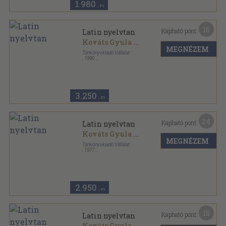
1.980
,-Ft
16
Kapható pont:
Latin nyelvtan
Kováts Gyula
...
MEGNÉZEM
Tankönyvkiadó Vállalat
,
1990
Fűzött kemény papírkötés
,
241
oldal
3.250
,-Ft
24
Kapható pont:
Latin nyelvtan
Kováts Gyula
...
MEGNÉZEM
Tankönyvkiadó Vállalat
,
1977
Fűzött kemény papírkötés
,
241
oldal
2.950
,-Ft
18
Kapható pont:
Latin nyelvtan
Kováts Gyula
...