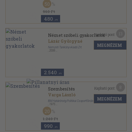
Varrott keménykötés
,
46
oldal
50
Mai Magyar Művészet sorozat
960 Ft
480
,-Ft
13
Kapható pont:
Német szóbeli gyakorlatok
Lázár Györgyné
MEGNÉZEM
Nemzeti Tankönyvkiadó Zrt.
,
2006
Ragasztott papírkötés
,
88
oldal
Készüljünk az új érettségire! sorozat
2.540
,-Ft
8
Kapható pont:
Szembesítés
Varga László
MEGNÉZEM
BM Határőrség Politikai Csoportfőnöksége
,
1975
Ragasztott papírkötés
,
181
oldal
20
Határőrök kiskönyvtára sorozat
1.240 Ft
990
,-Ft