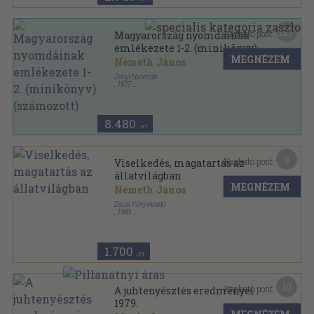
127
Kapható pont:
Magyarország nyomdáinak
emlékezete 1-2. (minikönyv)
MEGNÉZEM
(számozott)
Németh János
Zrínyi Nyomda
,
1977
Nyl kötés
,
470
oldal
Hasonmás-sorozat sorozat
8.480
,-Ft
9
Kapható pont:
Viselkedés, magatartás az
állatvilágban
MEGNÉZEM
Németh János
Dacia Könyvkiadó
,
1983
Varrott keménykötés
,
163
oldal
1.700
,-Ft
10
Kapható pont:
A juhtenyésztés eredményei
1979.