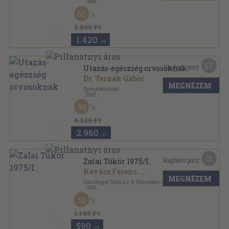
,
1994
Fűzött kemény papírkötés
,
159
oldal
50
2.840 Ft
1.420
,-Ft
27
Kapható pont:
Utazás-egészség orvosoknak
Dr. Ternák Gábor
MEGNÉZEM
SpringMed Kiadó
,
2006
Ragasztott papírkötés
,
304
oldal
30
4.240 Ft
2.960
,-Ft
3
Kapható pont:
Zalai Tükör 1975/I.
Kovács Ferenc
...
MEGNÉZEM
Zala Megyei Tanács V. B. Művelődési Osztálya
,
1975
Tűzött kötés
,
135
oldal
50
Zalai Tükör sorozat
1.180 Ft
590
,-Ft