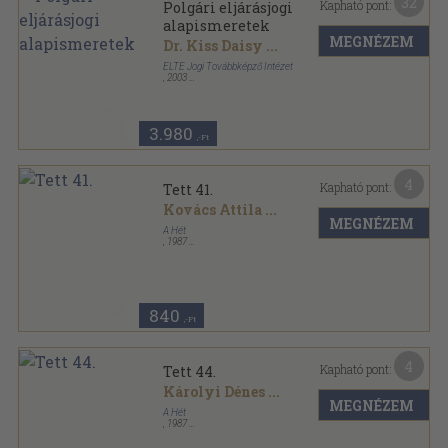
32
Kapható pont:
Polgári eljárásjogi
alapismeretek
MEGNÉZEM
Dr. Kiss Daisy
...
ELTE Jogi Továbbképző Intézet
,
2003
Ragasztott papírkötés
,
332
oldal
3.980
,-Ft
4
Kapható pont:
Tett 41.
Kovács Attila
...
MEGNÉZEM
A Hét
,
1987
Tűzött kötés
,
64
oldal
Tett sorozat
840
,-Ft
4
Kapható pont:
Tett 44.
Károlyi Dénes
...
MEGNÉZEM
A Hét
,
1987
Tűzött kötés
,
64
oldal
Tett sorozat