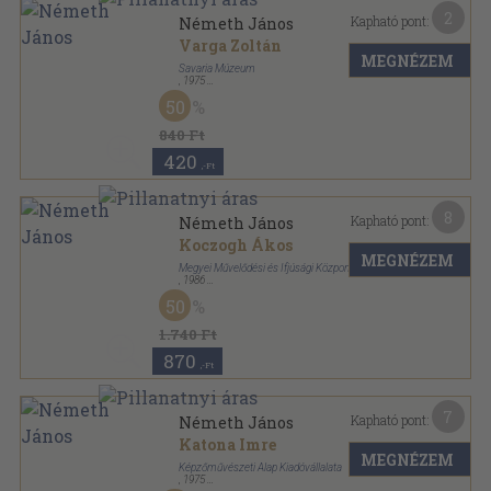
2
Kapható pont:
Németh János
Varga Zoltán
MEGNÉZEM
Savaria Múzeum
,
1975
Tűzött kötés
,
16
oldal
50
Vas megyei Múzeumok Katalógusai sorozat
840 Ft
420
,-Ft
8
Kapható pont:
Németh János
Koczogh Ákos
MEGNÉZEM
Megyei Művelődési és Ifjúsági Központ
,
1986
Ragasztott papírkötés
,
60
oldal
50
1.740 Ft
870
,-Ft
7
Kapható pont:
Németh János
Katona Imre
MEGNÉZEM
Képzőművészeti Alap Kiadóvállalata
,
1975