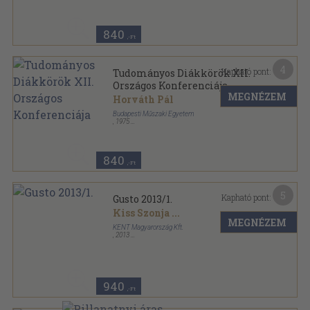
840
,-Ft
4
Kapható pont:
Tudományos Diákkörök XII.
Országos Konferenciája
MEGNÉZEM
Horváth Pál
Budapesti Műszaki Egyetem
,
1975
Ragasztott papírkötés
,
202
oldal
840
,-Ft
5
Kapható pont:
Gusto 2013/1.
Kiss Szonja
...
MEGNÉZEM
KENT Magyarország Kft.
,
2013
Ragasztott papírkötés
,
140
oldal
Gusto sorozat
940
,-Ft