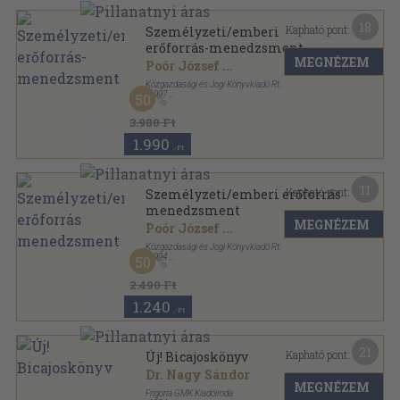
18
Kapható pont:
Személyzeti/emberi
erőforrás-menedzsment
MEGNÉZEM
Poór József
...
Közgazdasági és Jogi Könyvkiadó Rt.
,
1997
50
Ragasztott papírkötés
,
382
oldal
3.980 Ft
1.990
,-Ft
11
Kapható pont:
Személyzeti/emberi erőforrás
menedzsment
MEGNÉZEM
Poór József
...
Közgazdasági és Jogi Könyvkiadó Rt.
,
1994
50
Ragasztott papírkötés
,
382
oldal
Közgazdasági és jogi kiadványok sorozat
2.490 Ft
1.240
,-Ft
21
Kapható pont:
Új! Bicajoskönyv
Dr. Nagy Sándor
MEGNÉZEM
Frigoria GMK Kiadóiroda