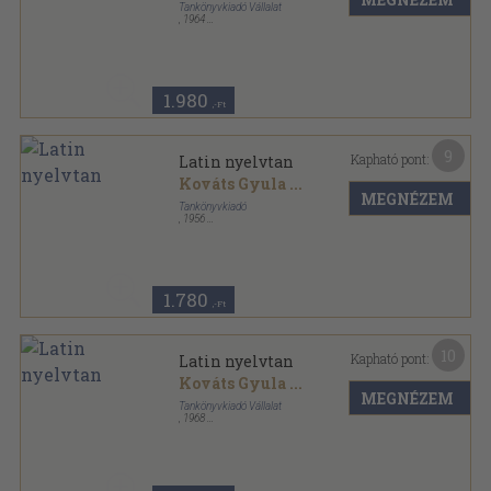
Tankönyvkiadó Vállalat
,
1964
Félvászon
,
207
oldal
1.980
,-Ft
9
Kapható pont:
Latin nyelvtan
Kováts Gyula
...
MEGNÉZEM
Tankönyvkiadó
,
1956
Tűzött kötés
,
208
oldal
1.780
,-Ft
10
Kapható pont:
Latin nyelvtan
Kováts Gyula
...
MEGNÉZEM
Tankönyvkiadó Vállalat
,
1968
Félvászon
,
207
oldal