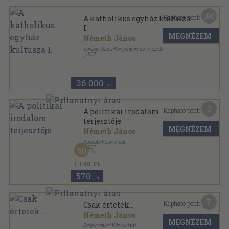
180
Kapható pont:
A katholikus egyház kultusza
I.
MEGNÉZEM
Németh János
Surányi János Könyvnyomda-Intézete
,
1887
Könyvkötői vászonkötés
,
449
oldal
36.000
,-Ft
3
Kapható pont:
A politikai irodalom
terjesztője
MEGNÉZEM
Németh János
Kossuth Könyvkiadó
,
1987
50
Tűzött kötés
,
69
oldal
1.140 Ft
570
,-Ft
7
Kapható pont:
Csak értetek...
Németh János
MEGNÉZEM
Szépirodalmi Könyvkiadó