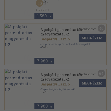
,
1976
20
Tűzött kötés
,
592
oldal
Rádiótechnika sorozat
1.980 Ft
1.580
,-Ft
40
Kapható pont:
A polgári perrendtartás
magyarázata 1-2.
MEGNÉZEM
Gáspárdy László
...
CompLex Kiadó Jogi és Üzleti Tartalomszolgáltató
Kft.
,
2010
Fűzött keménykötés
,
1596
oldal
Kommentár sorozat
7.980
,-Ft
64
Kapható pont:
A polgári perrendtartás
magyarázata 1-2.
MEGNÉZEM
Gáspárdy László
...
Közgazdasági és Jogi Könyvkiadó
,
1999
Vászon
,
1815
oldal
7.980
,-Ft