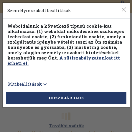
0
Toggle
Főmenü
Könyveink
navigation
Személyre szabott beállítások
Weboldalunk a következő típusú cookie-kat
alkalmazza: (1) weboldal működéséhez szükséges
technikai cookie, (2) funkcionális cookie, amely a
szolgáltatás igénybe vételét teszi az Ön számára
könnyebbé és gyorsabbá, (3) marketing cookie,
Válogasson több mint 30 000 kötet közül
amely alapján személyre szabott hirdetésekkel
Hobbi témakörökben
20% kedvezménnyel!
kereshetjük meg Önt.
A sütiszabályzatunkat itt
érheti el.
Sütibeállítások
HOZZÁJÁRULOK
További szűrők