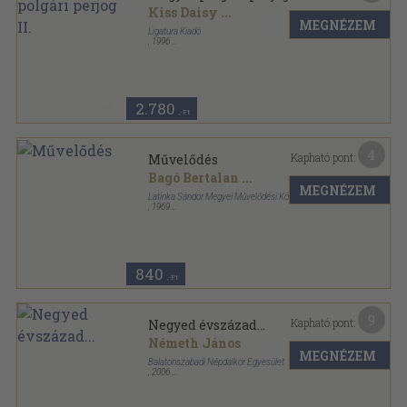
Kiss Daisy
...
MEGNÉZEM
Ligatura Kiadó
,
1996
Könyvkötői papírkötés
,
428
oldal
2.780
,-Ft
4
Kapható pont:
Művelődés
Bagó Bertalan
...
MEGNÉZEM
Latinka Sándor Megyei Művelődési Központ
,
1969
Ragasztott papírkötés
,
55
oldal
840
,-Ft
9
Kapható pont:
Negyed évszázad...
Németh János
MEGNÉZEM
Balatonszabadi Népdalkör Egyesület
,
2006
Ragasztott papírkötés
,
120
oldal