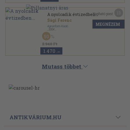
13
Kapható pont:
A nyolcadik évtizedben...
Sági Ferenc
MEGNÉZEM
Agroinform Kiadó
,
2004
Fűzött kemény papírkötés
,
415
oldal
50
2.940 Ft
1.470
,-Ft
Mutass többet
ANTIKVÁRIUM.HU