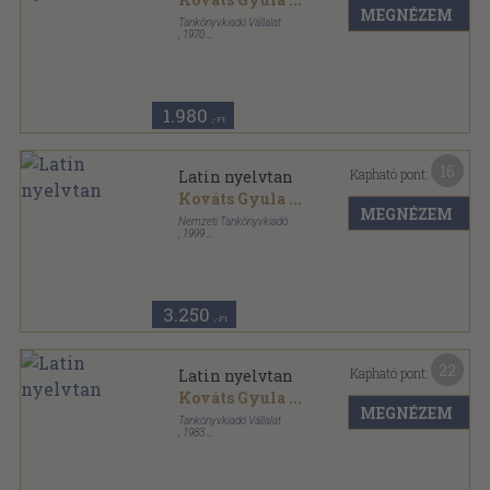
MEGNÉZEM
Tankönyvkiadó Vállalat
,
1970
Félvászon
,
207
oldal
1.980
,-Ft
16
Kapható pont:
Latin nyelvtan
Kováts Gyula
...
MEGNÉZEM
Nemzeti Tankönyvkiadó
,
1999
Fűzött kemény papírkötés
,
241
oldal
3.250
,-Ft
22
Kapható pont:
Latin nyelvtan
Kováts Gyula
...
MEGNÉZEM
Tankönyvkiadó Vállalat
,
1983
Fűzött kemény papírkötés
,
241
oldal