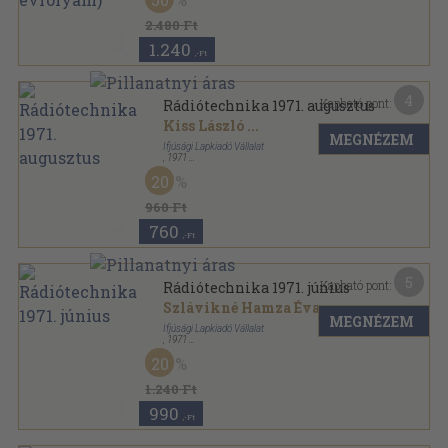
Tűzött kötés
,
442
oldal
Rádiótechnika sorozat
2.480 Ft
1.240
,-Ft
4
Kapható pont:
Rádiótechnika 1971. augusztus
Kiss László
...
MEGNÉZEM
Ifjúsági Lapkiadó Vállalat
,
1971
Tűzött kötés
,
39
oldal
20
Rádiótechnika sorozat
960 Ft
760
,-Ft
5
Kapható pont:
Rádiótechnika 1971. június
Szlávikné Hamza Éva
...
MEGNÉZEM
Ifjúsági Lapkiadó Vállalat
,
1971
Tűzött kötés
,
40
oldal
20
Rádiótechnika sorozat
1.240 Ft
990
,-Ft