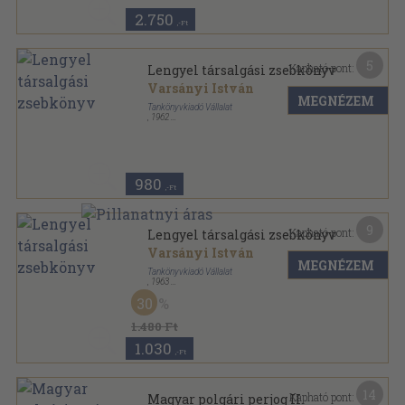
2.750
,-Ft
5
Kapható pont:
Lengyel társalgási zsebkönyv
Varsányi István
MEGNÉZEM
Tankönyvkiadó Vállalat
,
1962
Fűzött papírkötés
,
126
oldal
Tanuljunk nyelveket! sorozat
980
,-Ft
9
Kapható pont:
Lengyel társalgási zsebkönyv
Varsányi István
MEGNÉZEM
Tankönyvkiadó Vállalat
,
1963
Fűzött papírkötés
,
126
oldal
30
Tanuljunk nyelveket! sorozat
1.480 Ft
1.030
,-Ft
14
Kapható pont:
Magyar polgári perjog II.