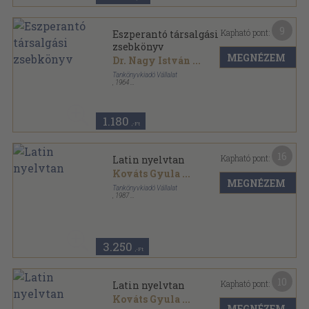
9
Kapható pont:
Eszperantó társalgási
zsebkönyv
MEGNÉZEM
Dr. Nagy István
...
Tankönyvkiadó Vállalat
,
1964
Fűzött papírkötés
,
111
oldal
Tanuljunk nyelveket! sorozat
1.180
,-Ft
16
Kapható pont:
Latin nyelvtan
Kováts Gyula
...
MEGNÉZEM
Tankönyvkiadó Vállalat
,
1987
Fűzött kemény papírkötés
,
241
oldal
3.250
,-Ft
10
Kapható pont:
Latin nyelvtan
Kováts Gyula
...
MEGNÉZEM