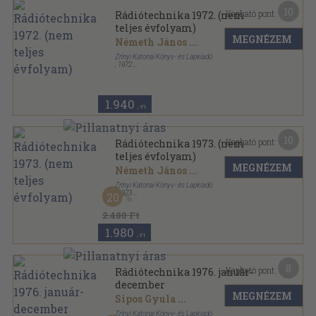
10
Kapható pont:
Rádiótechnika 1972. (nem
teljes évfolyam)
MEGNÉZEM
Németh János
...
Zrínyi Katonai Könyv- és Lapkiadó
,
1972
Könyvkötői kötés
,
496
oldal
Rádiótechnika sorozat
1.940
,-Ft
10
Kapható pont:
Rádiótechnika 1973. (nem
teljes évfolyam)
MEGNÉZEM
Németh János
...
Zrínyi Katonai Könyv- és Lapkiadó
,
1973
20
Tűzött kötés
,
455
oldal
Rádiótechnika sorozat
2.480 Ft
1.980
,-Ft
8
Kapható pont:
Rádiótechnika 1976. január-
december
MEGNÉZEM
Sipos Gyula
...
Zrínyi Katonai Könyv- és Lapkiadó