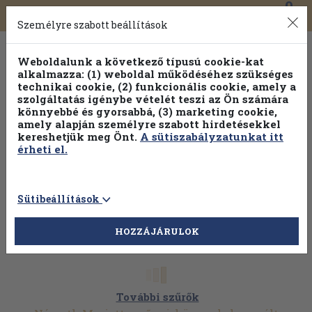
0
Toggle
Főmenü
Könyveink
navigation
Személyre szabott beállítások
Weboldalunk a következő típusú cookie-kat
alkalmazza: (1) weboldal működéséhez szükséges
technikai cookie, (2) funkcionális cookie, amely a
szolgáltatás igénybe vételét teszi az Ön számára
könnyebbé és gyorsabbá, (3) marketing cookie,
Válogasson több mint 30 000 kötet közül
amely alapján személyre szabott hirdetésekkel
Hobbi témakörökben
20% kedvezménnyel!
kereshetjük meg Önt.
A sütiszabályzatunkat itt
érheti el.
Sütibeállítások
HOZZÁJÁRULOK
További szűrők