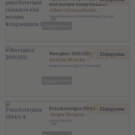
első európai kongresszusa 1.
Albert-Lőrincz Enikő
...
Magyar Relaxációs és Szimbólumterápiás Egyesület
,
1991
Tűzött kötés
,
200
oldal
Előjegyezhető
Navigátor 2010/2011
Előjegyzem
Andrási Monika
...
Budapesti Corvinus Egyetem Karrier Iroda
Ragasztott papírkötés
,
104
oldal
Navigátor sorozat
Előjegyezhető
Pszichoterápia 1994/1-4.
Előjegyzem
Jürgen Hargens
...
Animula Egyesület
,
1994
Ragasztott papírkötés
,
336
oldal
Pszichoterápia sorozat