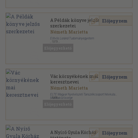
A Példák könyve jelzős
Előjegyzem
szerkezetei
Németh Marietta
Eötvös Loránd Tudományegyetem
,
1979
Tűzött kötés
,
125
oldal
Előjegyezhető
Nyelvtudományi Dolgozatok sorozat
Vác környékének mai
Előjegyzem
keresztnevei
Németh Marietta
ELTE Magyar Nyelvészeti Tanszékcsoport Névkutató
Munkaközössége
,
1976
Tűzött kötés
,
55
oldal
Előjegyezhető
Magyar személynévi adattárak sorozat
A Nyírő Gyula Kórház
Előjegyzem
története