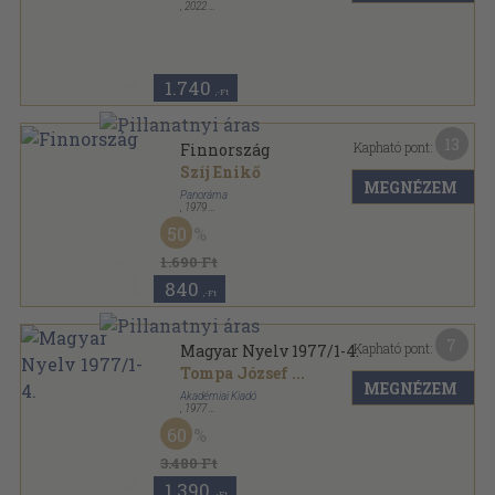
,
2022
Ragasztott papírkötés
,
140
oldal
1.740
,-Ft
13
Kapható pont:
Finnország
Szíj Enikő
MEGNÉZEM
Panoráma
,
1979
Vászon
,
515
oldal
50
Panoráma útikönyvek sorozat
1.690 Ft
840
,-Ft
7
Kapható pont:
Magyar Nyelv 1977/1-4.
Tompa József
...
MEGNÉZEM
Akadémiai Kiadó
,
1977
Könyvkötői kötés
,
512
oldal
60
Magyar Nyelv sorozat
3.480 Ft
1.390
,-Ft