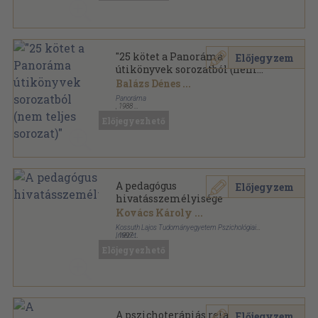
"25 kötet a Panoráma
Előjegyzem
útikönyvek sorozatból (nem
teljes sorozat)"
Balázs Dénes
...
Panoráma
,
1988
Fűzött keménykötés
,
21502
oldal
Előjegyezhető
Panoráma útikönyvek sorozat
A pedagógus
Előjegyzem
hivatásszemélyisége
Kovács Károly
...
Kossuth Lajos Tudományegyetem Pszichológiai
Intézet
,
1997
Ragasztott papírkötés
,
261
oldal
Előjegyezhető
A pszichoterápiás relaxáció
Előjegyzem