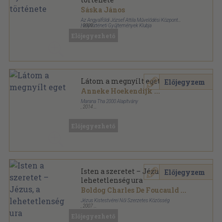
Sáska János
Az Angyalföldi József Attila Művelődési Központ
Helytörténeti Gyűjtemények Klubja
,
2009
Tűzött kötés
,
30
oldal
Előjegyezhető
XIII. kerületi helytörténeti füzetek sorozat
Látom a megnyílt eget
Előjegyzem
Anneke Hoekendijk
...
Marana Tha 2000 Alapítvány
,
2014
Ragasztott papírkötés
,
111
oldal
Marana Tha sorozat
Előjegyezhető
Isten a szeretet – Jézus, a
Előjegyzem
lehetetlenség ura
Boldog Charles De Foucauld
...
Jézus Kistestvérei Női Szerzetes Közösség
,
2007
Ragasztott papírkötés
,
134
oldal
Előjegyezhető