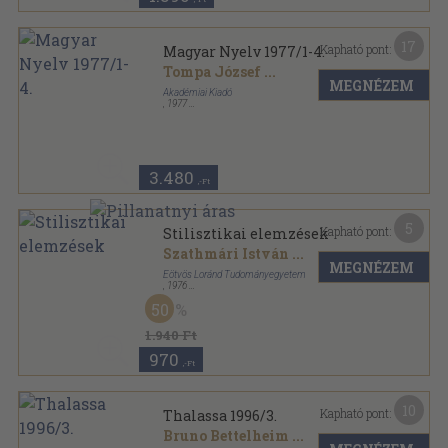
17
Kapható pont:
Magyar Nyelv 1977/1-4.
Tompa József
...
MEGNÉZEM
Akadémiai Kiadó
,
1977
Fűzött papírkötés
,
512
oldal
Magyar Nyelv sorozat
3.480
,-Ft
5
Kapható pont:
Stilisztikai elemzések
Szathmári István
...
MEGNÉZEM
Eötvös Loránd Tudományegyetem
,
1976
Tűzött kötés
,
169
oldal
50
Nyelvtudományi Dolgozatok sorozat
1.940 Ft
970
,-Ft
10
Kapható pont:
Thalassa 1996/3.
Bruno Bettelheim
...