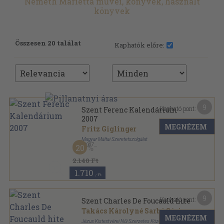
Németh Marietta művei, könyvek, használt
könyvek
Összesen 20 találat
Kaphatók előre:
9
Kapható pont:
Szent Ferenc Kalendárium
2007
MEGNÉZEM
Fritz Giglinger
Magyar Máltai Szeretetszolgálat
,
2007
20
Spirál
,
395
oldal
Szent Ferenc Kalendárium sorozat
2.140 Ft
1.710
,-Ft
9
Kapható pont:
Szent Charles De Foucauld hite
Takács Károlyné Sarbó Sári
MEGNÉZEM
Jézus Kistestvérei Női Szerzetes Közösség