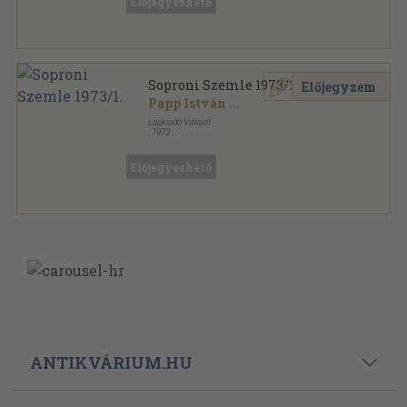
Előjegyezhető
Soproni Szemle 1973/1.
Előjegyzem
Papp István
...
Lapkiadó Vállalat
,
1973
Fűzött papírkötés
,
95
oldal
Soproni Szemle sorozat
Előjegyezhető
ANTIKVÁRIUM.HU