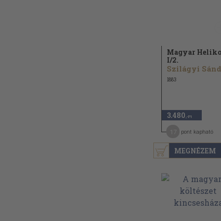
Magyar Helik
I/
2.
Szilágyi Sán
1883
3.480
,-Ft
17
pont kapható
MEGNÉZEM