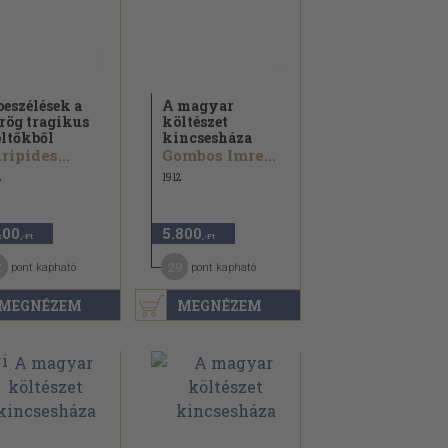
beszélések a
A magyar
rög tragikus
költészet
ltőkből
kincsesháza
ripides...
Gombos Imre...
2
1912
400
5.800
,-Ft
,-Ft
2
29
pont kapható
pont kapható
MEGNÉZEM
MEGNÉZEM