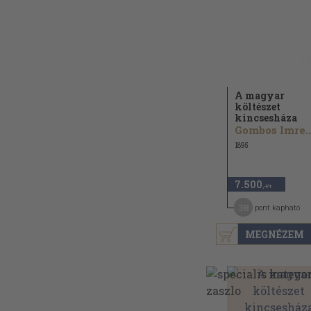
A magyar
költészet
kincsesháza
Gombos Imre..
1895
7.500
,-Ft
38
pont kapható
MEGNÉZEM