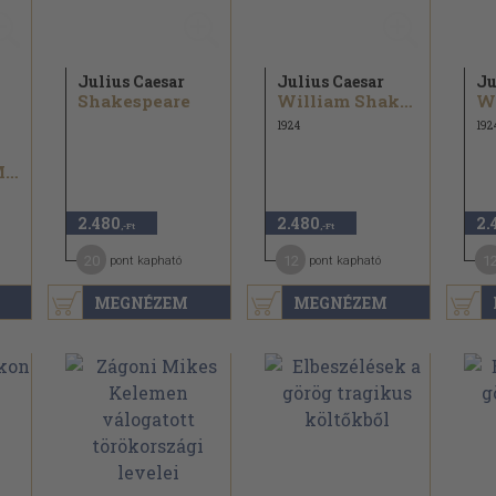
Julius Caesar
Julius Caesar
Ju
Shakespeare
William Shakespeare...
1924
192
Vörösmarty Mihály...
2.480
2.480
2.
,-Ft
,-Ft
20
12
1
pont kapható
pont kapható
MEGNÉZEM
MEGNÉZEM