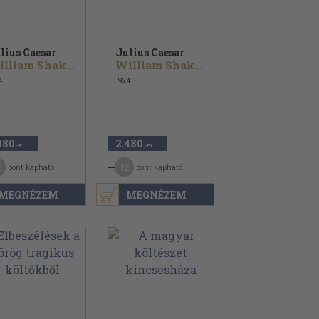
lius Caesar
Julius Caesar
William Shakespeare...
William Shakespeare...
4
1924
480
2.480
,-Ft
,-Ft
2
12
pont kapható
pont kapható
MEGNÉZEM
MEGNÉZEM