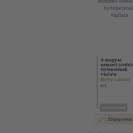
A magyar
nemzeti iroda
történetének
vázlata
Névy László
1872
Előjegyezhető
Előjegyzem