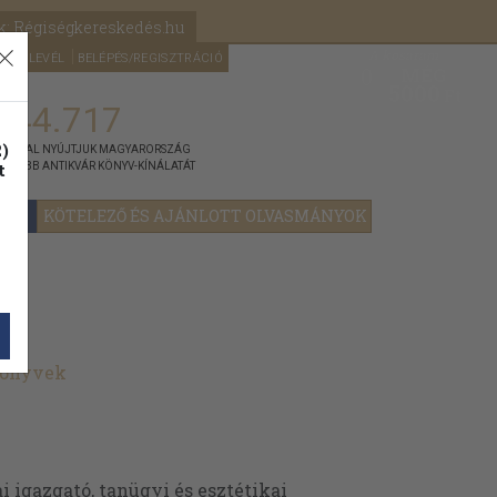
k: Régiségkereskedés.hu
A kosaram
HÍRLEVÉL
BELÉPÉS/REGISZTRÁCIÓ
MÉG
0
5000
Ft
144.717
)
ÁNNYAL NYÚJTJUK MAGYARORSZÁG
t
GYOBB ANTIKVÁR KÖNYV-KÍNÁLATÁT
YOK
KÖTELEZŐ ÉS AJÁNLOTT OLVASMÁNYOK
könyvek
 igazgató, tanügyi és esztétikai