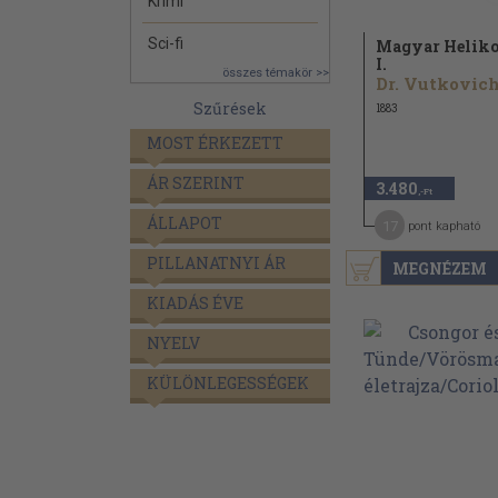
Krimi
Sci-fi
Magyar Helik
I.
összes témakör >>
Szűrések
1883
MOST ÉRKEZETT
ÁR SZERINT
3.480
,-Ft
ÁLLAPOT
17
pont kapható
PILLANATNYI ÁR
MEGNÉZEM
KIADÁS ÉVE
NYELV
KÜLÖNLEGESSÉGEK