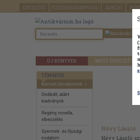
ÉRTESÍTŐ
FIZESSEN
KÖNYVVEL!
AUKCIÓ
PON
W
(
f
t
m
ÚJ KÖNYVEK
MOST ÉRKEZETT
h
s
TÉMAKÖR
Kiemelt témaköreink
S
Dedikált, aláírt
kiadványok
Regény, novella,
elbeszélés
Névy László
Gyermek- és ifjúsági
Névy László, sz
irodalom