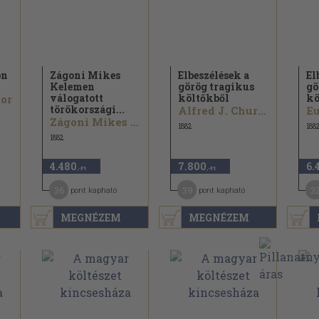
on
Zágoni Mikes
Elbeszélések a
El
Kelemen
görög tragikus
gö
válogatott
költőkből
kö
dor
törökországi...
Alfred J. Church...
Eu
Zágoni Mikes Kelemen
1882
188
1882
4.480
7.800
6.
,-Ft
,-Ft
36
39
3
pont kapható
pont kapható
MEGNÉZEM
MEGNÉZEM