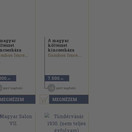
magyar
A magyar
ltészet
költészet
ncsesháza
kincsesháza
mbos Imre...
Gombos Imre...
2
800
7.500
,-Ft
,-Ft
9
38
pont kapható
pont kapható
MEGNÉZEM
MEGNÉZEM