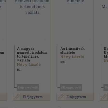
A magyar
Az irásművek
Ke
lom
nemzeti irodalom
elmélete
N
történetének
Ma
Névy László
vázlata
Né
1893
Névy László
1891
Előjegyezhető
Előjegyezhető
El
Előjegyzem
Előjegyzem