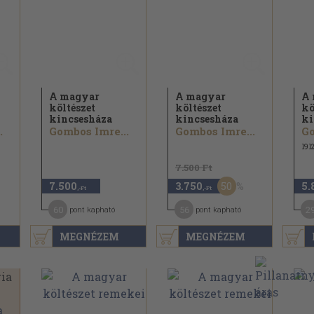
A magyar
A magyar
A 
költészet
költészet
kö
kincsesháza
kincsesháza
ki
.
Gombos Imre...
Gombos Imre...
Go
191
7.500 Ft
50
7.500
3.750
5.
,-Ft
,-Ft
60
56
2
pont kapható
pont kapható
MEGNÉZEM
MEGNÉZEM