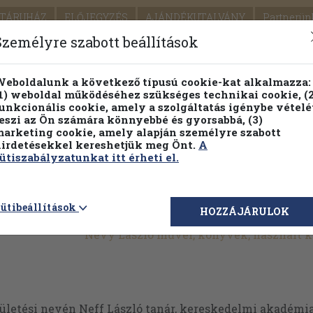
TÁRUHÁZ
ELŐJEGYZÉS
AJÁNDÉKUTALVÁNY
Partnerün
SZÁLLÍTÁS
SEGÍTSÉG
Személyre szabott beállítások
1.
Részletes kereső
Témaköri fa
eboldalunk a következő típusú cookie-kat alkalmazza:
1) weboldal működéséhez szükséges technikai cookie, (2
KIADV
unkcionális cookie, amely a szolgáltatás igénybe vételé
LEGNA
eszi az Ön számára könnyebbé és gyorsabbá, (3)
arketing cookie, amely alapján személyre szabott
PILLANATNYI ÁRAINK
FENNTARTHATÓ OLVASMÁN
irdetésekkel kereshetjük meg Önt.
A
ütiszabályzatunkat itt érheti el.
ütibeállítások
HOZZÁJÁRULOK
Névy László művei, könyvek, használt 
ületési nevén Neff László tanár, kereskedelmi akadémiai