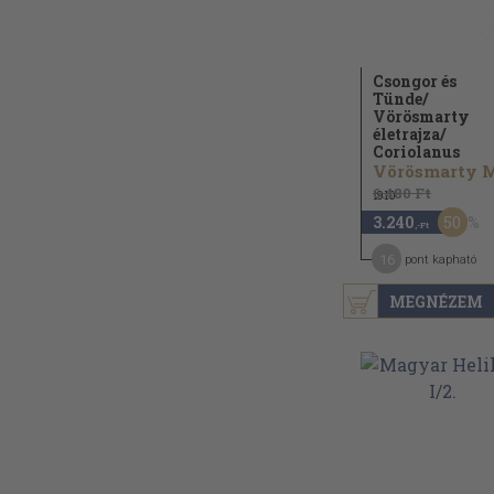
Csongor és
Tünde/
Vörösmarty
életrajza/
Coriolanus
6.480 Ft
1910
50
3.240
,-Ft
16
pont kapható
MEGNÉZEM