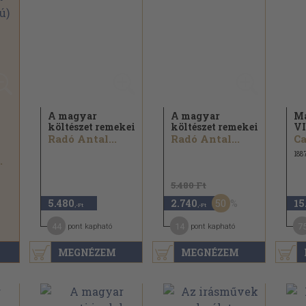
A magyar
A magyar
Ma
költészet remekei
költészet remekei
VI
Radó Antal...
Radó Antal...
)
188
.
5.480 Ft
50
5.480
2.740
15
,-Ft
,-Ft
44
14
7
pont kapható
pont kapható
MEGNÉZEM
MEGNÉZEM