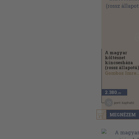
A magyar
költészet
kincsesháza
(rossz állapotú
Gombos Imre..
2.380
,-Ft
12
pont kapható
MEGNÉZEM