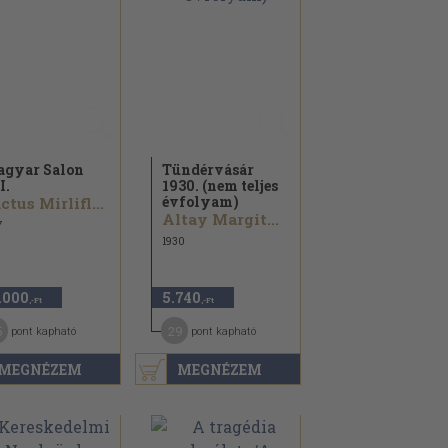
gyar Salon
Tündérvásár
I.
1930. (nem teljes
évfolyam)
Cactus Mirliflor...
Altay Margit...
7
1930
.000
5.740
,-Ft
,-Ft
5
29
pont kapható
pont kapható
MEGNÉZEM
MEGNÉZEM