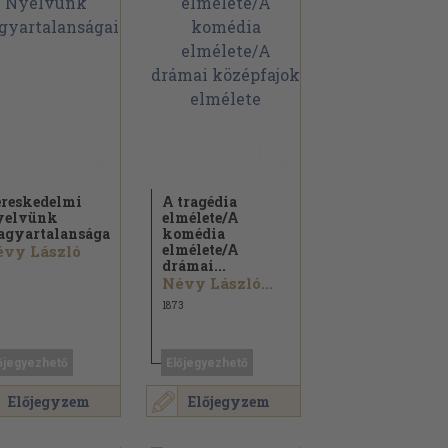
reskedelmi
A tragédia
yelvünk
elmélete/
A
gyartalanságai
komédia
elmélete/
A
vy László
drámai...
Névy László...
1873
őjegyezhető
Előjegyezhető
Előjegyzem
Előjegyzem