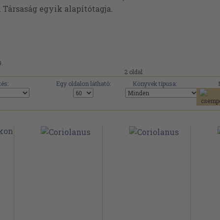
i Társaság egyik alapítótagja.
9.
2 oldal
és:
Egy oldalon látható:
Könyvek típusa: