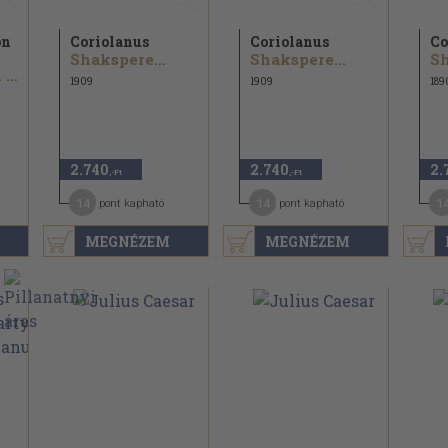
on
Coriolanus
Coriolanus
Co
Shakspere...
Shakspere...
Sh
Dr. Vutkovich Sándor...
1909
1909
189
2.740
2.740
2.
,-Ft
,-Ft
14
14
1
pont kapható
pont kapható
MEGNÉZEM
MEGNÉZEM