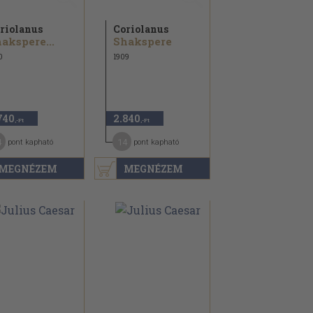
riolanus
Coriolanus
akspere...
Shakspere
0
1909
740
2.840
,-Ft
,-Ft
4
14
pont kapható
pont kapható
MEGNÉZEM
MEGNÉZEM