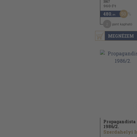
1987
960 Ft
50
480
,-Ft
2
pont kapható
MEGNÉZEM
Propagandista
1986/
2.