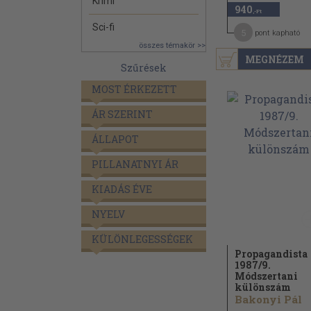
Krimi
940
,-Ft
Sci-fi
5
pont kapható
összes témakör >>
MEGNÉZEM
Szűrések
MOST ÉRKEZETT
ÁR SZERINT
ÁLLAPOT
PILLANATNYI ÁR
KIADÁS ÉVE
NYELV
KÜLÖNLEGESSÉGEK
Propagandista
1987/
9.
Módszertani
különszám
Bakonyi Pál