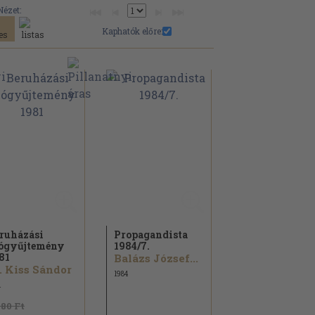
Nézet:
Kaphatók előre:
ruházási
Propagandista
ógyűjtemény
1984/
7.
81
Balázs József...
. Kiss Sándor
1984
1
480 Ft