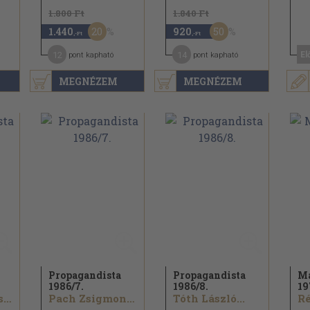
1.800 Ft
1.840 Ft
20
50
1.440
920
,-Ft
,-Ft
12
14
El
pont kapható
pont kapható
MEGNÉZEM
MEGNÉZEM
Propagandista
Propagandista
Ma
1986/
7.
1986/
8.
19
Szerdahelyi István...
Pach Zsigmond Pál...
Tóth László...
Ré