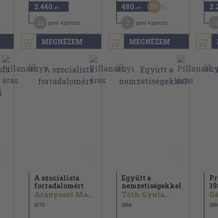
50
2.440
480
2.
,-Ft
,-Ft
20
7
1
pont kapható
pont kapható
MEGNÉZEM
MEGNÉZEM
A szocialista
Együtt a
Pr
forradalomért
nemzetiségekkel
19
Aranyossi Magda...
Tóth Gyula...
Gá
1975
1984
198