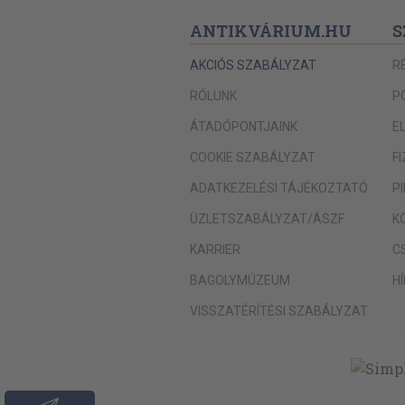
ANTIKVÁRIUM.HU
S
AKCIÓS SZABÁLYZAT
R
RÓLUNK
P
ÁTADÓPONTJAINK
E
COOKIE SZABÁLYZAT
F
ADATKEZELÉSI TÁJÉKOZTATÓ
P
ÜZLETSZABÁLYZAT/ÁSZF
K
KARRIER
C
BAGOLYMÚZEUM
H
VISSZATÉRÍTÉSI SZABÁLYZAT