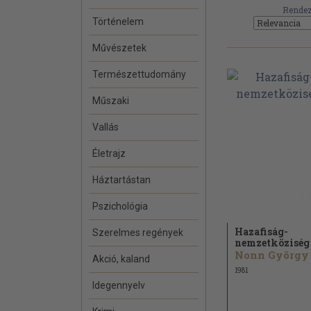
Rendez
Történelem
Művészetek
Természettudomány
Műszaki
Vallás
Életrajz
Háztartástan
Pszichológia
Hazafiság-
Szerelmes regények
nemzetköziség
Nonn György
Akció, kaland
1981
Idegennyelv