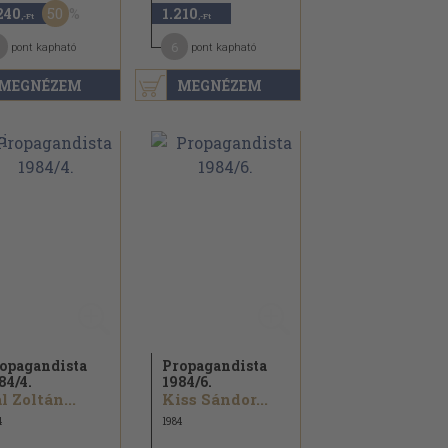
50
240
1.210
,-Ft
,-Ft
1
6
pont kapható
pont kapható
MEGNÉZEM
MEGNÉZEM
opagandista
Propagandista
84/
4.
1984/
6.
l Zoltán...
Kiss Sándor...
4
1984