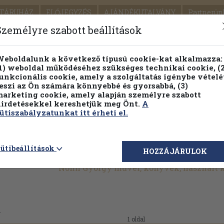
TÁRUHÁZ
ELŐJEGYZÉS
AJÁNDÉKUTALVÁNY
Partnerün
SZÁLLÍTÁS
SEGÍTSÉG
Személyre szabott beállítások
1.
Részletes kereső
Témaköri fa
eboldalunk a következő típusú cookie-kat alkalmazza:
1) weboldal működéséhez szükséges technikai cookie, (2
KIADV
unkcionális cookie, amely a szolgáltatás igénybe vételé
LEGNA
eszi az Ön számára könnyebbé és gyorsabbá, (3)
arketing cookie, amely alapján személyre szabott
PILLANATNYI ÁRAINK
FENNTARTHATÓ OLVASMÁN
irdetésekkel kereshetjük meg Önt.
A
ütiszabályzatunkat itt érheti el.
ütibeállítások
HOZZÁJÁRULOK
Nonn György művei, könyvek, használt
.
1 oldal