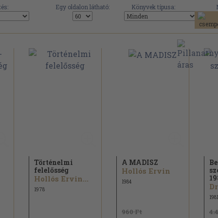
és:
Egy oldalon látható:
Könyvek típusa:
Történelmi
A MADISZ
Be
felelősség
sz
Hollós Ervin
19
Hollós Ervin...
1984
Dr
1978
198
960 Ft
4.