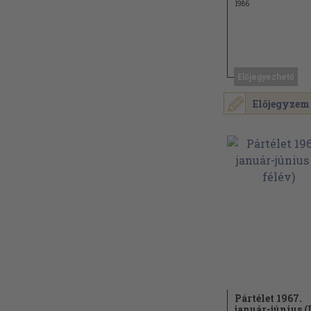
1986
Előjegyezhető
Előjegyzem
Pártélet 1967.
január-június (I