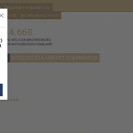
k: Régiségkereskedés.hu
A kosaram
HÍRLEVÉL
BELÉPÉS/REGISZTRÁCIÓ
MÉG
0
5000
Ft
144.668
)
ÁNNYAL NYÚJTJUK MAGYARORSZÁG
t
GYOBB ANTIKVÁR KÖNYV-KÍNÁLATÁT
YOK
KÖTELEZŐ ÉS AJÁNLOTT OLVASMÁNYOK
 könyvek