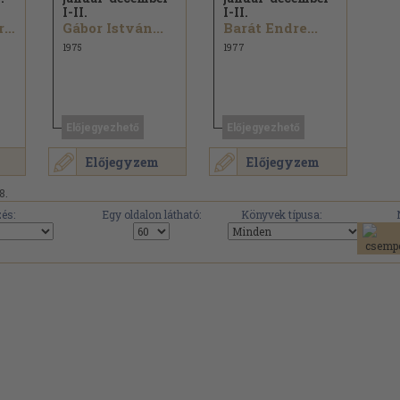
I-II.
I-II.
Dr. Molnár Imre...
Gábor István...
Barát Endre...
1975
1977
Előjegyezhető
Előjegyezhető
Előjegyzem
Előjegyzem
8.
és:
Egy oldalon látható:
Könyvek típusa: