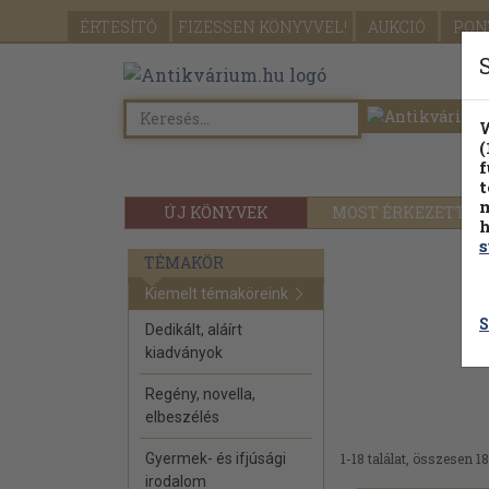
ÉRTESÍTŐ
FIZESSEN
KÖNYVVEL!
AUKCIÓ
PON
W
(
f
t
m
ÚJ KÖNYVEK
MOST ÉRKEZETT
h
s
TÉMAKÖR
Kiemelt témaköreink
S
Dedikált, aláírt
kiadványok
Regény, novella,
elbeszélés
Gyermek- és ifjúsági
1-18 találat, összesen 18
irodalom