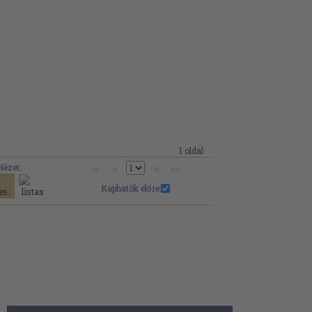
1 oldal
Nézet:
Kaphatók előre: