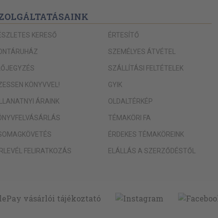
ZOLGÁLTATÁSAINK
ÉSZLETES KERESŐ
ÉRTESÍTŐ
ONTÁRUHÁZ
SZEMÉLYES ÁTVÉTEL
LŐJEGYZÉS
SZÁLLÍTÁSI FELTÉTELEK
IZESSEN KÖNYVVEL!
GYIK
ILLANATNYI ÁRAINK
OLDALTÉRKÉP
ÖNYVFELVÁSÁRLÁS
TÉMAKÖRI FA
SOMAGKÖVETÉS
ÉRDEKES TÉMAKÖREINK
ÍRLEVÉL FELIRATKOZÁS
ELÁLLÁS A SZERZŐDÉSTŐL