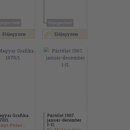
őjegyezhető
Előjegyezhető
Előjegyzem
Előjegyzem
gyar Grafika
Pártélet 1967.
70/
1.
január-december
I-II.
nyi Péter...
Dr. Molnár Imre...