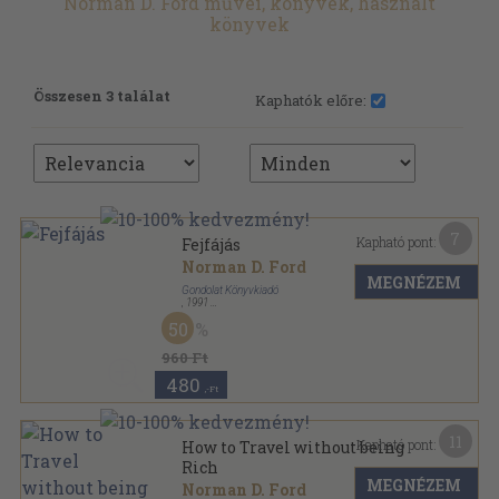
Norman D. Ford művei, könyvek, használt
könyvek
Összesen 3 találat
Kaphatók előre:
7
Kapható pont:
Fejfájás
Norman D. Ford
MEGNÉZEM
Gondolat Könyvkiadó
,
1991
Ragasztott papírkötés
,
194
oldal
50
Gondolat - Patika sorozat
960 Ft
480
,-Ft
11
Kapható pont:
How to Travel without being
Rich
MEGNÉZEM
Norman D. Ford