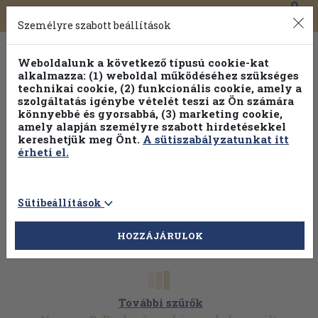
0
Toggle
Főmenü
Könyveink
navigation
Személyre szabott beállítások
Weboldalunk a következő típusú cookie-kat
alkalmazza: (1) weboldal működéséhez szükséges
technikai cookie, (2) funkcionális cookie, amely a
szolgáltatás igénybe vételét teszi az Ön számára
könnyebbé és gyorsabbá, (3) marketing cookie,
Válogasson több mint 1.000.000 kiadványunk közül
10-
amely alapján személyre szabott hirdetésekkel
100% kedvezménnyel!
kereshetjük meg Önt.
A sütiszabályzatunkat itt
érheti el.
Sütibeállítások
HOZZÁJÁRULOK
További szűrők