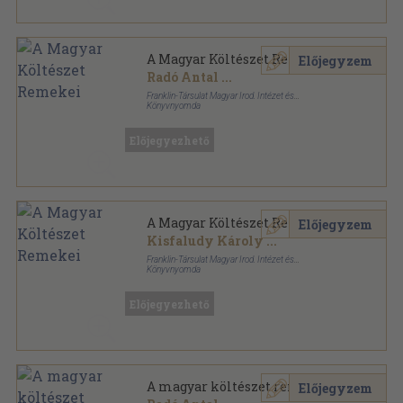
A Magyar Költészet Remekei
Előjegyzem
Radó Antal
...
Franklin-Társulat Magyar Irod. Intézet és
Könyvnyomda
Könyvkötői kötés
,
424
oldal
Előjegyezhető
A Magyar Költészet Remekei
Előjegyzem
Kisfaludy Károly
...
Franklin-Társulat Magyar Irod. Intézet és
Könyvnyomda
Fűzött keménykötés
,
424
oldal
Előjegyezhető
A magyar költészet remekei
Előjegyzem