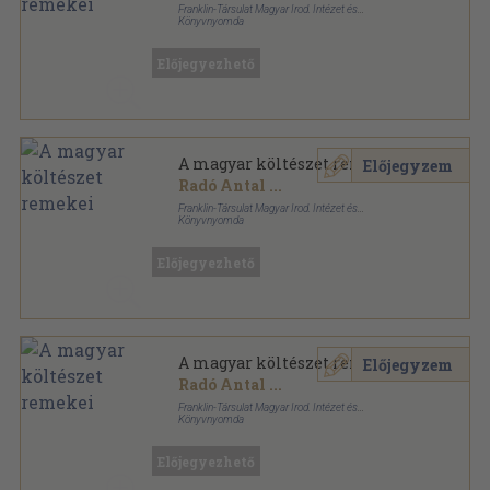
Franklin-Társulat Magyar Irod. Intézet és
Könyvnyomda
Aranyozott kiadói egész vászonkötés
,
424
oldal
Előjegyezhető
A magyar költészet remekei
Előjegyzem
Radó Antal
...
Franklin-Társulat Magyar Irod. Intézet és
Könyvnyomda
Fűzött keménykötés
,
424
oldal
Előjegyezhető
A magyar költészet remekei
Előjegyzem
Radó Antal
...
Franklin-Társulat Magyar Irod. Intézet és
Könyvnyomda
Vászon
,
424
oldal
Előjegyezhető