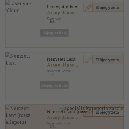
Lisznyai-album
Előjegyzem
Arany János
...
Kugler Adolf
,
1863
Aranyozott kiadói egész vászonkötés
,
252
oldal
Előjegyezhető
Nemzeti Lant
Előjegyzem
Arany János
...
Heckenast Gusztáv
,
1873
Könyvkötői kötés
,
448
oldal
Előjegyezhető
Nemzeti Lant (rossz állapotú)
Előjegyzem
Arany János
...
Heckenast Gusztáv
,
1873