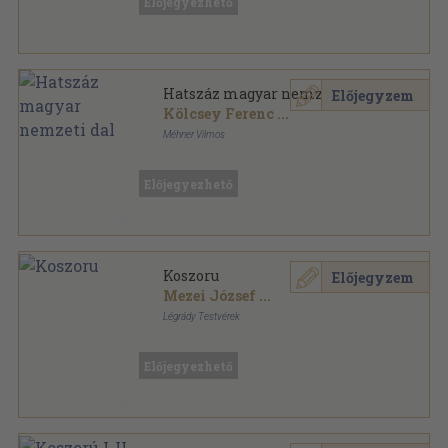
Előjegyezhető
Hatszáz magyar nemzeti dal
Előjegyzem
Kölcsey Ferenc
...
Méhner Vilmos
Könyvkötői vászonkötés
,
688
oldal
Előjegyezhető
Koszoru
Előjegyzem
Mezei József
...
Légrády Testvérek
Aranyozott gerincű kiadói vászonkötés
,
825
oldal
Előjegyezhető