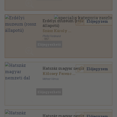
Erdélyi muzeum (rossz
Előjegyzem
állapotú)
Szász Károly
...
Pfeifer Ferdinand
,
1857
Könyvkötői kötés
,
446
oldal
Előjegyezhető
Hatszáz magyar nemzeti dal
Előjegyzem
Kölcsey Ferenc
...
Méhner Vilmos
Aranyozott kiadói egész vászonkötés
,
688
oldal
Előjegyezhető
Hatszáz magyar nemzeti dal
Előjegyzem