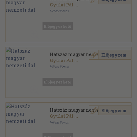
Gyulai Pál
...
Méhner Vilmos
Félvászon
,
688
oldal
Előjegyezhető
Hatszáz magyar nemzeti dal
Előjegyzem
Gyulai Pál
...
Méhner Vilmos
Félvászon
,
688
oldal
Előjegyezhető
Hatszáz magyar nemzeti dal
Előjegyzem
Gyulai Pál
...
Méhner Vilmos
Könyvkötői kötés
,
688
oldal