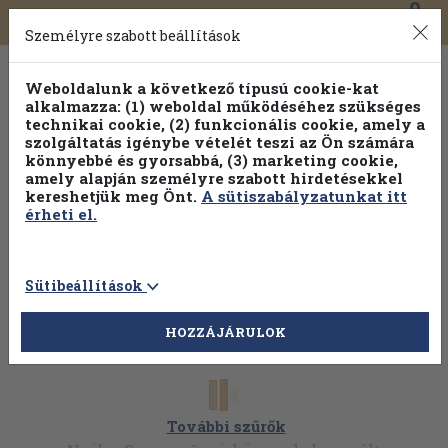
0
Toggle
Főmenü
Könyveink
navigation
Személyre szabott beállítások
Weboldalunk a következő típusú cookie-kat
alkalmazza: (1) weboldal működéséhez szükséges
technikai cookie, (2) funkcionális cookie, amely a
szolgáltatás igénybe vételét teszi az Ön számára
könnyebbé és gyorsabbá, (3) marketing cookie,
amely alapján személyre szabott hirdetésekkel
kereshetjük meg Önt.
A sütiszabályzatunkat itt
érheti el.
Sütibeállítások
HOZZÁJÁRULOK
További szűrők