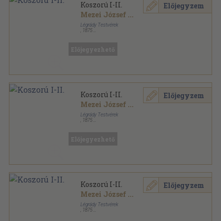
Koszorú I-II.
Előjegyzem
Mezei József
...
Légrády Testvérek
,
1875
Aranyozott kiadói félvászon
,
825
oldal
Előjegyezhető
Koszorú I-II.
Előjegyzem
Mezei József
...
Légrády Testvérek
,
1875
Aranyozott kiadói egész vászonkötés
,
825
oldal
Előjegyezhető
Koszorú I-II.
Előjegyzem
Mezei József
...
Légrády Testvérek
,
1875
Félvászon
,
825
oldal