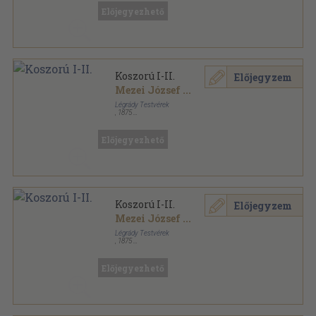
Előjegyezhető
Koszorú I-II.
Előjegyzem
Mezei József
...
Légrády Testvérek
,
1875
Aranyozott kiadói egész vászonkötés
,
836
oldal
Előjegyezhető
Koszorú I-II.
Előjegyzem
Mezei József
...
Légrády Testvérek
,
1875
Félvászon
,
825
oldal
Előjegyezhető