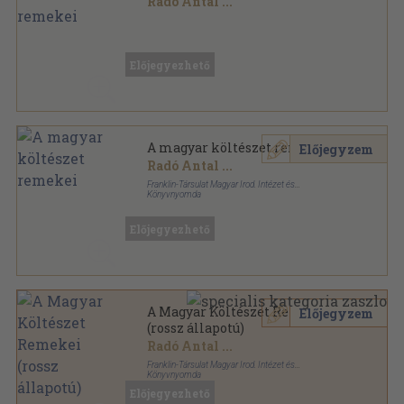
Radó Antal
...
Aranyozott kiadói egész vászonkötés
,
424
oldal
Előjegyezhető
A magyar költészet remekei
Előjegyzem
Radó Antal
...
Franklin-Társulat Magyar Irod. Intézet és
Könyvnyomda
Vászon
,
424
oldal
Előjegyezhető
A Magyar Költészet Remekei
Előjegyzem
(rossz állapotú)
Radó Antal
...
Franklin-Társulat Magyar Irod. Intézet és
Könyvnyomda
Könyvkötői kötés
,
416
oldal
Előjegyezhető