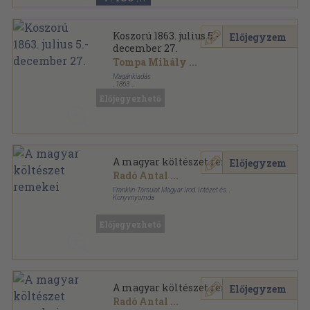
Koszorú 1863. julius 5.-
Előjegyzem
december 27.
Tompa Mihály
...
Magánkiadás
,
1863
Aranyozott félbőr kötés
,
620
oldal
Előjegyezhető
Koszorú sorozat
A magyar költészet remekei
Előjegyzem
Radó Antal
...
Franklin-Társulat Magyar Irod. Intézet és
Könyvnyomda
Könyvkötői vászonkötés
,
424
oldal
Előjegyezhető
A magyar költészet remekei
Előjegyzem
Radó Antal
...