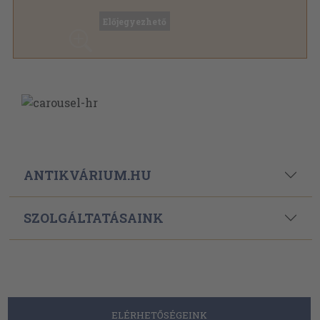
Aranyozott kiadói egész vászonkötés
,
446
oldal
Előjegyezhető
ANTIKVÁRIUM.HU
SZOLGÁLTATÁSAINK
ELÉRHETŐSÉGEINK