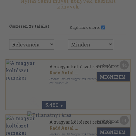
Nyilas Samu művei, könyvek, használt
könyvek
Összesen 29 találat
Kaphatók előre:
44
Kapható pont:
A magyar költészet remekei
Radó Antal
...
MEGNÉZEM
Franklin-Társulat Magyar Irod. Intézet és
Könyvnyomda
Könyvkötői vászonkötés
,
424
oldal
5.480
,-Ft
14
Kapható pont:
A magyar költészet remekei
Radó Antal
...
MEGNÉZEM
Franklin-Társulat Magyar Irod. Intézet és