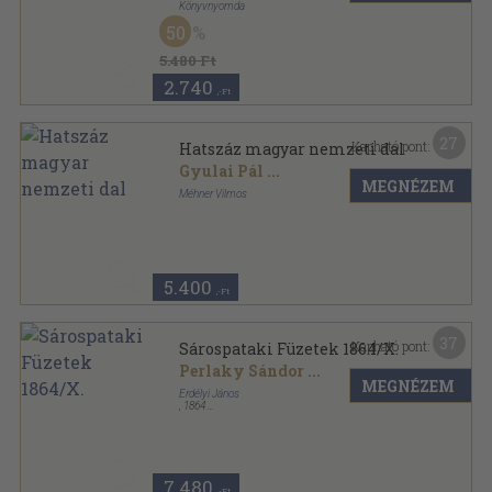
Könyvnyomda
Könyvkötői vászonkötés
,
424
oldal
50
5.480 Ft
2.740
,-Ft
27
Kapható pont:
Hatszáz magyar nemzeti dal
Gyulai Pál
...
MEGNÉZEM
Méhner Vilmos
Könyvkötői vászonkötés
,
688
oldal
5.400
,-Ft
37
Kapható pont:
Sárospataki Füzetek 1864/X.
Perlaky Sándor
...
MEGNÉZEM
Erdélyi János
,
1864
Varrott papírkötés
,
93
oldal
Sárospataki Füzetek sorozat
7.480
,-Ft