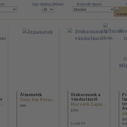
és:
Egy oldalon látható:
Könyvek típusa:
Átmenetek
Diskurzusok a
F
er
vándorlásról
Im
Tóth Pál Péter...
to
Rakovszky Zsuzsa...
Horváth Lajos...
1999
Aw
2000
Ju
199
1.140 Ft
4.