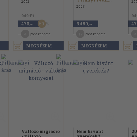
2002
20
2007
940 Ft
94
50
470
3.480
47
,-Ft
,-Ft
4
17
4
pont kapható
pont kapható
MEGNÉZEM
MEGNÉZEM
Változó migráció
Nem kívánt
20
- változó
gyerekek?
no