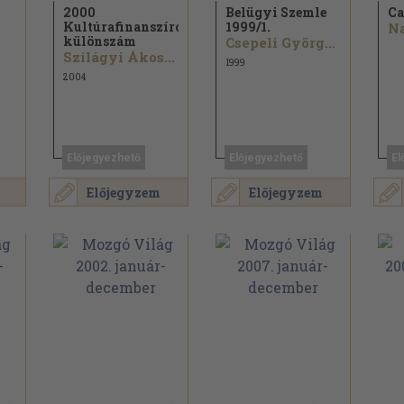
2000
Belügyi Szemle
Ca
Kultúrafinanszírozási
1999/
1.
különszám
Csepeli György...
Szilágyi Ákos...
1999
2004
Előjegyezhető
Előjegyezhető
El
Előjegyzem
Előjegyzem