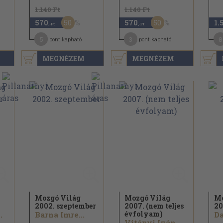
1.140 Ft
1.140 Ft
50
50
570
570
1.
,-Ft
,-Ft
5
3
8
pont kapható
pont kapható
MEGNÉZEM
MEGNÉZEM
Mozgó Világ
Mozgó Világ
Mo
2002. szeptember
2007. (nem teljes
20
évfolyam)
.
Barna Imre...
Da
Vitányi Iván...