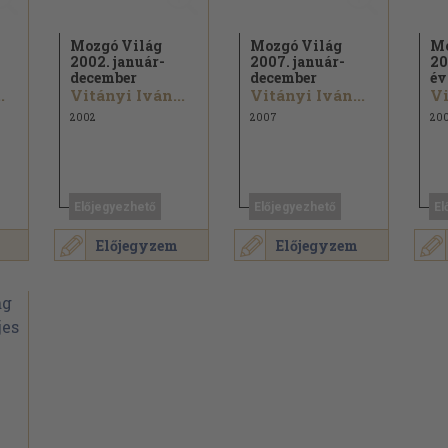
Mozgó Világ
Mozgó Világ
Mo
2002. január-
2007. január-
20
december
december
év
.
Vitányi Iván...
Vitányi Iván...
Vi
2002
2007
20
Előjegyezhető
Előjegyezhető
El
Előjegyzem
Előjegyzem