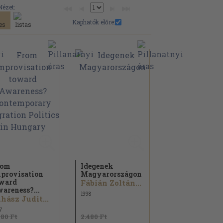
Nézet:
Kaphatók előre:
rom
Idegenek
provisation
Magyarországon
ward
Fábián Zoltán...
areness?...
1998
hász Judit...
7
480 Ft
2.480 Ft