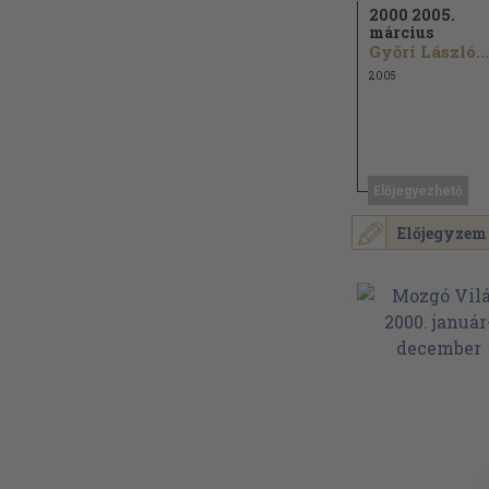
2000 2005.
március
Győri László...
2005
Előjegyezhető
Előjegyzem