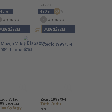
940 Ft
50
540
470
,-Ft
,-Ft
4
pont kapható
pont kapható
MEGNÉZEM
MEGNÉZEM
zgó Világ
Regio 1999/
3-4.
09. február
Tóth Judit...
los György...
1999