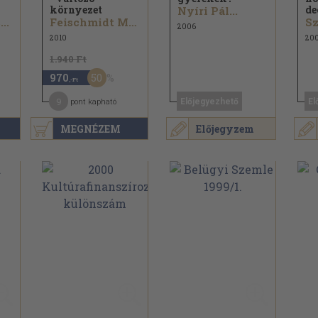
környezet
de
Nyíri Pál...
..
Feischmidt Margit...
Sz
2006
2010
20
1.940 Ft
50
970
,-Ft
9
Előjegyezhető
El
pont kapható
MEGNÉZEM
Előjegyzem