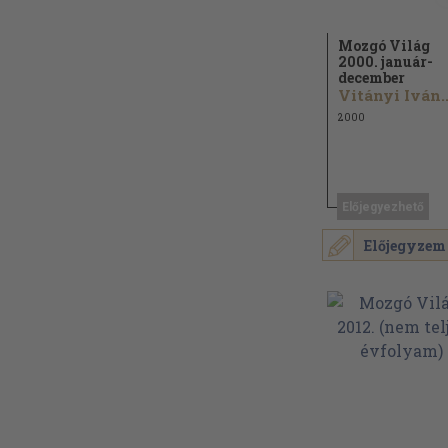
Mozgó Világ
2000. január-
december
Vitányi Iván..
2000
Előjegyezhető
Előjegyzem