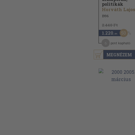
politikák
Horváth Lajos.
1996
2.440 Ft
50
1.220
,-Ft
6
pont kapható
MEGNÉZEM