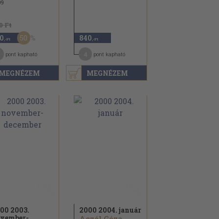
09
0 Ft
50
0
840
,-Ft
,-Ft
4
pont kapható
pont kapható
MEGNÉZEM
MEGNÉZEM
00 2003.
2000 2004. január
vember-
Aczél Géza...