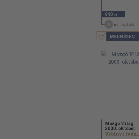
940
,-Ft
5
pont kapható
MEGNÉZEM
Mozgó Világ
2000. október
Vitányi Iván..