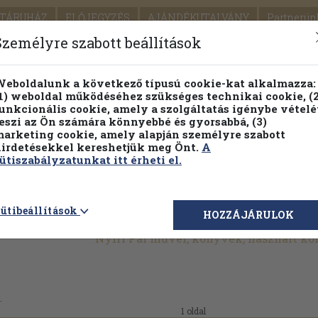
TÁRUHÁZ
ELŐJEGYZÉS
AJÁNDÉKUTALVÁNY
Partnerün
SZÁLLÍTÁS
SEGÍTSÉG
Személyre szabott beállítások
1.
Részletes kereső
Témaköri fa
eboldalunk a következő típusú cookie-kat alkalmazza:
1) weboldal működéséhez szükséges technikai cookie, (2
KIADV
unkcionális cookie, amely a szolgáltatás igénybe vételé
LEGNA
eszi az Ön számára könnyebbé és gyorsabbá, (3)
arketing cookie, amely alapján személyre szabott
PILLANATNYI ÁRAINK
FENNTARTHATÓ OLVASMÁN
irdetésekkel kereshetjük meg Önt.
A
ütiszabályzatunkat itt érheti el.
ütibeállítások
HOZZÁJÁRULOK
Nyíri Pál művei, könyvek, használt k
.
1 oldal