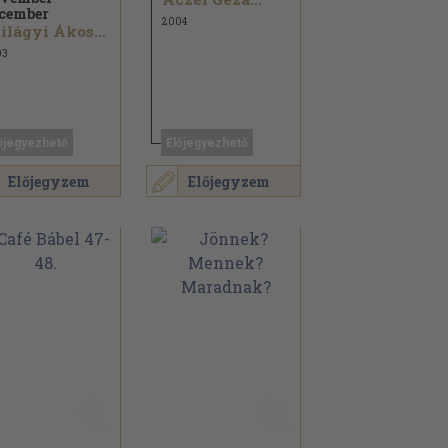
cember
2004
ilágyi Ákos...
03
őjegyezhető
Előjegyezhető
Előjegyzem
Előjegyzem