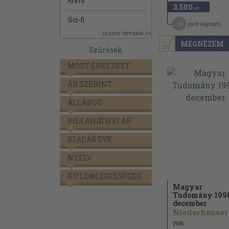
Krimi
3.580
,-Ft
Sci-fi
18
pont kapható
összes témakör >>
MEGNÉZEM
Szűrések
MOST ÉRKEZETT
ÁR SZERINT
ÁLLAPOT
PILLANATNYI ÁR
KIADÁS ÉVE
NYELV
KÜLÖNLEGESSÉGEK
Magyar
Tudomány 199
december
1998