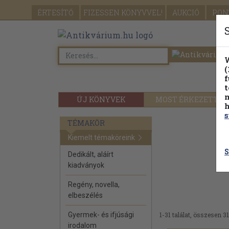
ÉRTESÍTŐ
FIZESSEN
KÖNYVVEL!
AUKCIÓ
PON
W
(
f
t
m
ÚJ KÖNYVEK
MOST ÉRKEZETT
h
s
TÉMAKÖR
Kiemelt témaköreink
S
Dedikált, aláírt
kiadványok
Regény, novella,
elbeszélés
Gyermek- és ifjúsági
1-31 találat, összesen 31
irodalom