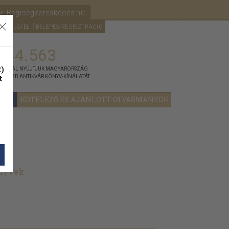
k: Régiségkereskedés.hu
A kosaram
HÍRLEVÉL
BELÉPÉS/REGISZTRÁCIÓ
MÉG
0
5000
Ft
144.563
)
ÁNNYAL NYÚJTJUK MAGYARORSZÁG
t
GYOBB ANTIKVÁR KÖNYV-KÍNÁLATÁT
YOK
KÖTELEZŐ ÉS AJÁNLOTT OLVASMÁNYOK
önyvek