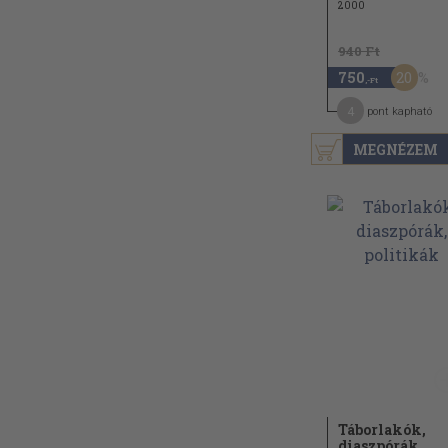
2000
940 Ft
20
750
,-Ft
4
pont kapható
MEGNÉZEM
Táborlakók,
diaszpórák,