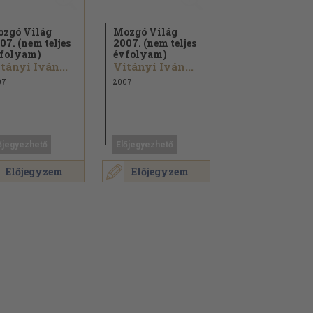
zgó Világ
Mozgó Világ
07. (nem teljes
2007. (nem teljes
folyam)
évfolyam)
tányi Iván...
Vitányi Iván...
07
2007
őjegyezhető
Előjegyezhető
Előjegyzem
Előjegyzem