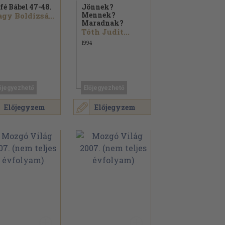
fé Bábel 47-48.
Jönnek?
Mennek?
Nagy Boldizsár...
Maradnak?
Tóth Judit...
1994
őjegyezhető
Előjegyezhető
Előjegyzem
Előjegyzem