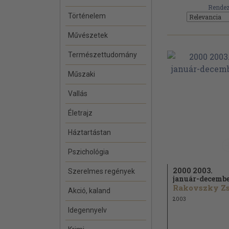
Rendez
Történelem
Művészetek
Természettudomány
Műszaki
Vallás
Életrajz
Háztartástan
Pszichológia
2000 2003.
Szerelmes regények
január-decemb
Akció, kaland
2003
Idegennyelv