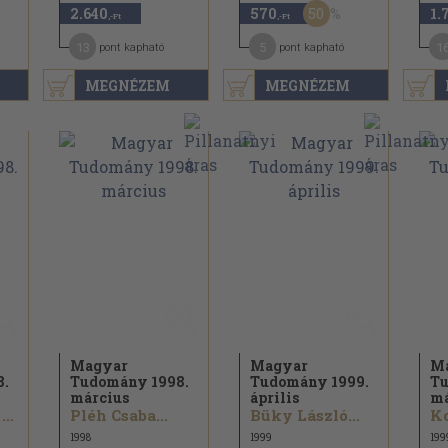
50
2.640
570
1.
,-Ft
,-Ft
13
5
1
pont kapható
pont kapható
MEGNÉZEM
MEGNÉZEM
Magyar
Magyar
M
8.
Tudomány 1998.
Tudomány 1999.
Tu
március
április
má
Niederhauser Emil...
Pléh Csaba...
Büky László...
1998
1999
199