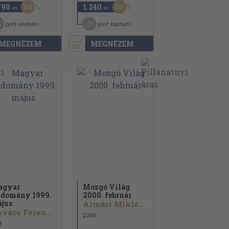
60
50
790
1.240
,-Ft
,-Ft
6
19
pont kapható
pont kapható
MEGNÉZEM
MEGNÉZEM
agyar
Mozgó Világ
domány 1999.
2000. február
jus
Almási Miklós...
Kovács Ferenc...
2000
9