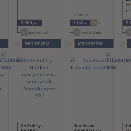
193
2.880 Ft
50
2.980
1.440
2.
,-Ft
,-Ft
15
22
1
pont kapható
pont kapható
MEGNÉZEM
MEGNÉZEM
Az Erdélyi
Don Bosco
Is
Helikon
Kalendárium
Ny