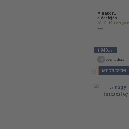
A háború
előestéjén
1975
1.940
,-Ft
16
pont kapható
MEGNÉZEM