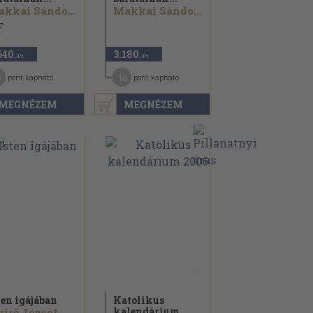
Makkai Sándor...
Makkai Sándor...
7
640
3.180
,-Ft
,-Ft
3
16
pont kapható
pont kapható
MEGNÉZEM
MEGNÉZEM
ten igájában
Katolikus
kalendárium
írő József...