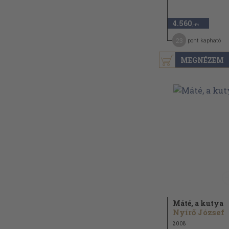
4.560
,-Ft
23
pont kapható
MEGNÉZEM
Máté, a kutya
Nyírő József
2008