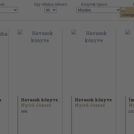
és:
Egy oldalon látható:
Könyvek típusa:
a
Havasok könyve
Havasok könyve
Ím
Nyírő József
Nyírő József
Ny
1998
20