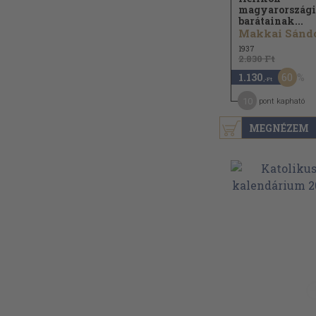
magyarországi
barátainak...
1937
2.830 Ft
60
1.130
,-Ft
10
pont kapható
MEGNÉZEM