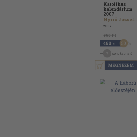
Katolikus
kalendárium
2007
Nyírő József..
2007
960 Ft
50
480
,-Ft
7
pont kapható
MEGNÉZEM