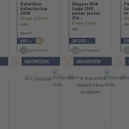
Katolikus
Magyar Nők
Pá
kalendárium
Lapja 1940.
(n
2008
január-június
év
(fél...
.
Wass Albert...
Ny
Papp Jenő...
2008
193
1940
960 Ft
50
480
24.000
50
,-Ft
,-Ft
7
120
25
pont kapható
pont kapható
MEGNÉZEM
MEGNÉZEM