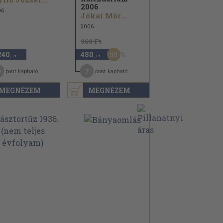
2006
06
Jókai Mór...
2006
960 Ft
50
240
480
,-Ft
,-Ft
9
7
pont kapható
pont kapható
MEGNÉZEM
MEGNÉZEM