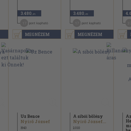
3.480
3.480
4.
,-Ft
,-Ft
17
17
3
pont kapható
pont kapható
MEGNÉZEM
MEGNÉZEM
Uz Bence
A sibói bölény
Az
He
Nyírő József
Nyírő József...
ma
1943
2010
ba