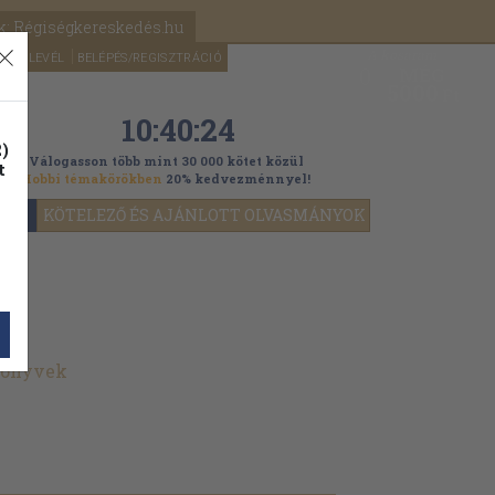
k: Régiségkereskedés.hu
A kosaram
HÍRLEVÉL
BELÉPÉS/REGISZTRÁCIÓ
MÉG
0
5000
Ft
10:40:22
)
Válogasson több mint 30 000 kötet közül
t
Hobbi témakörökben
20% kedvezménnyel!
YOK
KÖTELEZŐ ÉS AJÁNLOTT OLVASMÁNYOK
 könyvek