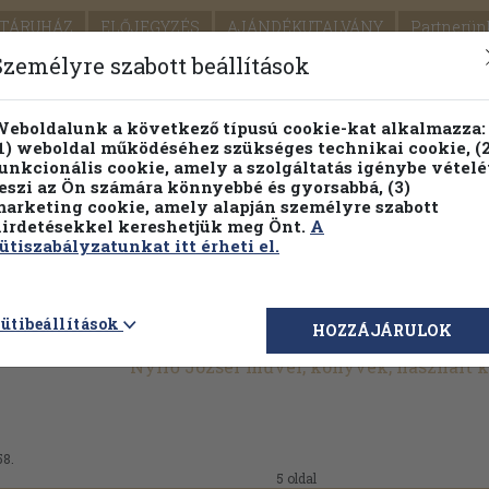
TÁRUHÁZ
ELŐJEGYZÉS
AJÁNDÉKUTALVÁNY
Partnerün
SZÁLLÍTÁS
SEGÍTSÉG
Személyre szabott beállítások
Részletes kereső
Témaköri fa
eboldalunk a következő típusú cookie-kat alkalmazza:
1) weboldal működéséhez szükséges technikai cookie, (2
unkcionális cookie, amely a szolgáltatás igénybe vételé
eszi az Ön számára könnyebbé és gyorsabbá, (3)
arketing cookie, amely alapján személyre szabott
PILLANATNYI ÁRAINK
FENNTARTHATÓ OLVASMÁN
irdetésekkel kereshetjük meg Önt.
A
ütiszabályzatunkat itt érheti el.
ütibeállítások
HOZZÁJÁRULOK
Nyírő József művei, könyvek, használt
58.
5 oldal