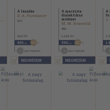
A lázadás
A marxista
A 
dialektikus
fu
D. A. Furmanov
módszer
N. G. Kuznyecov
J.
1971
M. M. Rozental
1952
960 Ft
1.180 Ft
1.
50
50
480
590
1.
,-Ft
,-Ft
7
9
7
pont kapható
pont kapható
MEGNÉZEM
MEGNÉZEM