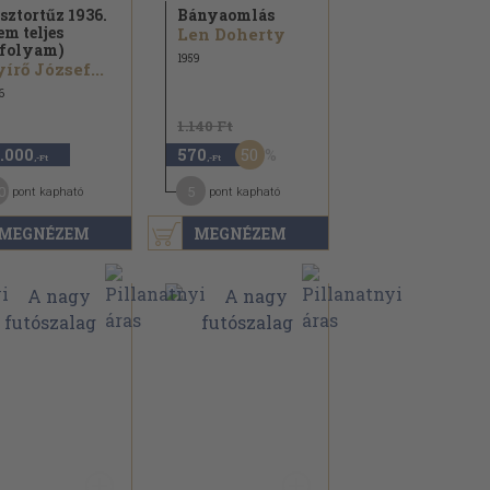
sztortűz 1936.
Bányaomlás
em teljes
Len Doherty
folyam)
1959
írő József...
6
1.140 Ft
50
.000
570
,-Ft
,-Ft
0
5
pont kapható
pont kapható
MEGNÉZEM
MEGNÉZEM