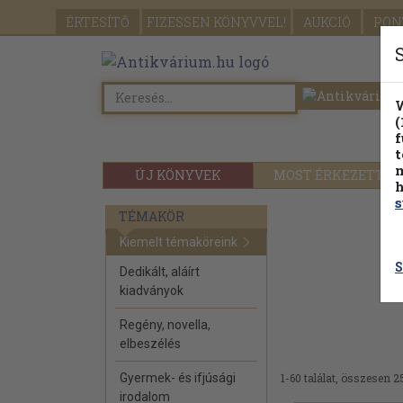
ÉRTESÍTŐ
FIZESSEN
KÖNYVVEL!
AUKCIÓ
PON
W
(
f
t
m
ÚJ KÖNYVEK
MOST ÉRKEZETT
h
s
TÉMAKÖR
Kiemelt témaköreink
S
Dedikált, aláírt
kiadványok
Regény, novella,
elbeszélés
Gyermek- és ifjúsági
1-60 találat, összesen 2
irodalom