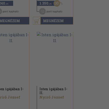
30
240
1.350
,-Ft
,-Ft
8
12
pont kapható
pont kapható
MEGNÉZEM
MEGNÉZEM
ten igájában I-
Isten igájában I-
II.
írő József
Nyírő József