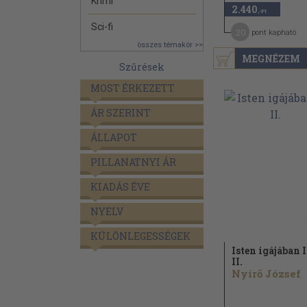
Krimi
2.440
,-Ft
Sci-fi
20
pont kapható
összes témakör >>
MEGNÉZEM
Szűrések
MOST ÉRKEZETT
ÁR SZERINT
ÁLLAPOT
PILLANATNYI ÁR
KIADÁS ÉVE
NYELV
KÜLÖNLEGESSÉGEK
Isten igájában I
II.
Nyírő József