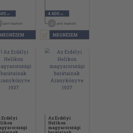
600
4.600
,-Ft
,-Ft
7
23
pont kapható
pont kapható
MEGNÉZEM
MEGNÉZEM
 Erdélyi
Az Erdélyi
likon
Helikon
gyarországi
magyarországi
rátainak...
barátainak...