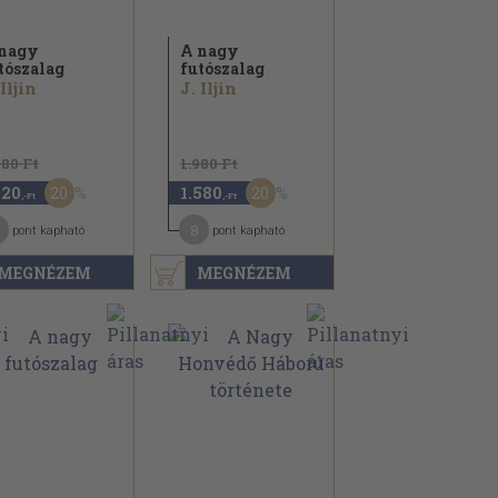
nagy
A nagy
tószalag
futószalag
 Iljin
J. Iljin
780 Ft
1.980 Ft
20
20
420
1.580
,-Ft
,-Ft
8
pont kapható
pont kapható
MEGNÉZEM
MEGNÉZEM