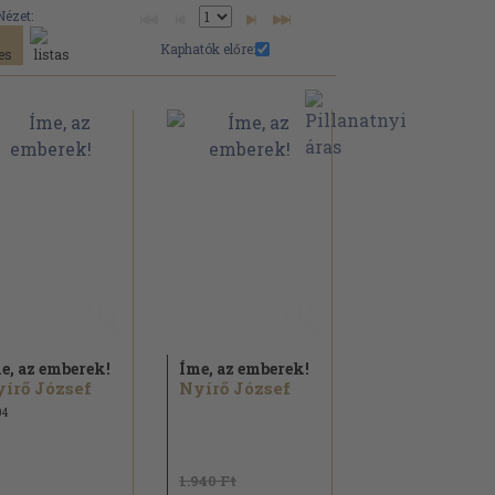
Nézet:
Kaphatók előre:
e, az emberek!
Íme, az emberek!
írő József
Nyírő József
04
1.940 Ft