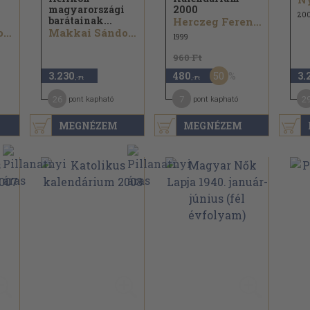
magyarországi
2000
20
barátainak...
Herczeg Ferenc...
Makkai Sándor...
Makkai Sándor...
1999
960 Ft
50
3.230
480
3.
,-Ft
,-Ft
26
7
2
pont kapható
pont kapható
MEGNÉZEM
MEGNÉZEM