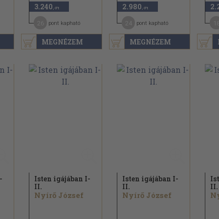
3.240
2.980
2.
,-Ft
,-Ft
26
24
1
pont kapható
pont kapható
MEGNÉZEM
MEGNÉZEM
-
Isten igájában I-
Isten igájában I-
Is
II.
II.
II.
Nyírő József
Nyírő József
Ny