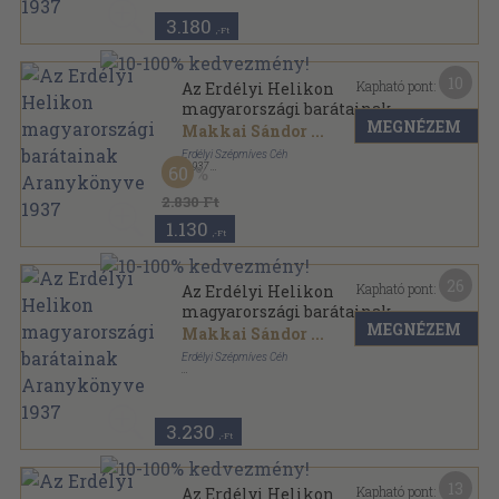
Aranykönyve sorozat
3.180
,-Ft
10
Kapható pont:
Az Erdélyi Helikon
magyarországi barátainak
MEGNÉZEM
Aranykönyve 1937
Makkai Sándor
...
Erdélyi Szépmíves Céh
,
1937
60
Tűzött kötés
,
240
oldal
Az Erdélyi Helikon magyarországi barátainak
2.830 Ft
Aranykönyve sorozat
1.130
,-Ft
26
Kapható pont:
Az Erdélyi Helikon
magyarországi barátainak
MEGNÉZEM
Aranykönyve 1937
Makkai Sándor
...
Erdélyi Szépmíves Céh
Varrott papírkötés
,
240
oldal
Az Erdélyi Helikon magyarországi barátainak
Aranykönyve sorozat
3.230
,-Ft
13
Kapható pont:
Az Erdélyi Helikon