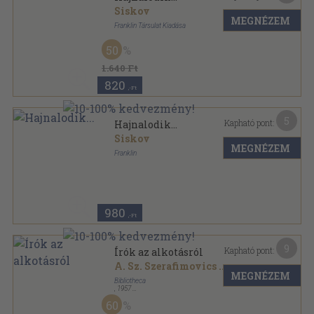
Siskov
MEGNÉZEM
Franklin Társulat Kiadása
Félvászon
,
110
oldal
50
1.640 Ft
820
,-Ft
5
Kapható pont:
Hajnalodik...
Siskov
MEGNÉZEM
Franklin
Félvászon
,
110
oldal
980
,-Ft
9
Kapható pont:
Írók az alkotásról
A. Sz. Szerafimovics
...
MEGNÉZEM
Bibliotheca
,
1957
Félvászon
,
143
oldal
60