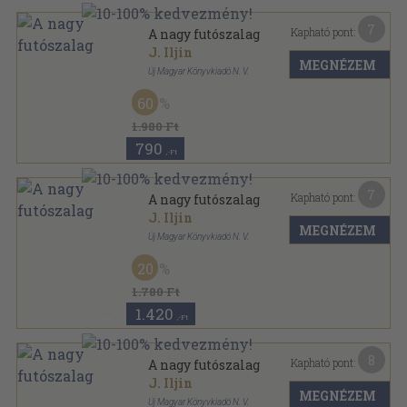
7
Kapható pont:
A nagy futószalag
J. Iljin
MEGNÉZEM
Új Magyar Könyvkiadó N. V.
Félvászon
,
362
oldal
60
1.980 Ft
790
,-Ft
7
Kapható pont:
A nagy futószalag
J. Iljin
MEGNÉZEM
Új Magyar Könyvkiadó N. V.
Könyvkötői kötés
,
362
oldal
20
1.780 Ft
1.420
,-Ft
8
Kapható pont:
A nagy futószalag
J. Iljin
MEGNÉZEM
Új Magyar Könyvkiadó N. V.