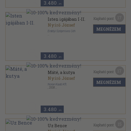
3.480
,-Ft
17
Kapható pont:
Isten igájában I-II.
Nyírő József
MEGNÉZEM
Erdélyi Szépmíves Céh
Vászon
,
361
oldal
Az Erdélyi Szépmíves Céh 10 éves jubileumára
kiadott díszkiadás sorozat
3.480
,-Ft
17
Kapható pont:
Máté, a kutya
Nyírő József
MEGNÉZEM
Noran Kiadó Kft.
,
2008
Fűzött kemény papírkötés
,
199
oldal
Magyar írók állattörténetei sorozat
3.480
,-Ft
15
Kapható pont:
Uz Bence