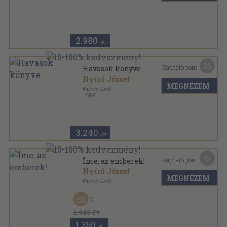
Vászon
,
282
oldal
Bolyai könyvek sorozat
2.980
,-Ft
26
Kapható pont:
Havasok könyve
Nyírő József
MEGNÉZEM
Kairosz Kiadó
,
1998
Fűzött kemény papírkötés
,
336
oldal
Nyírő-sorozat sorozat
3.240
,-Ft
12
Kapható pont:
Íme, az emberek!
Nyírő József
MEGNÉZEM
Kairosz Kiadó
Fűzött kemény papírkötés
,
367
oldal
30
1.940 Ft
1.350
,-Ft