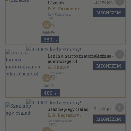
6
Kapható pont:
Lázadás
D. A. Furmanov
MEGNÉZEM
Zrínyi Katonai Kiadó
,
1971
Vászon
,
333
oldal
60
960 Ft
380
,-Ft
2
Kapható pont:
Lenin a harcos materializmus
jelentőségéről
MEGNÉZEM
A. Okulov
Szikra kiadás
,
1952
50
Tűzött kötés
,
25
oldal
Marxista ismeretek kiskönyvtára sorozat
960 Ft
480
,-Ft
7
Kapható pont:
Száz nép-egy család
E. A. Bagramov
...
MEGNÉZEM
Kossuth Könyvkiadó
,
1982
Ragasztott papírkötés
,
89
oldal