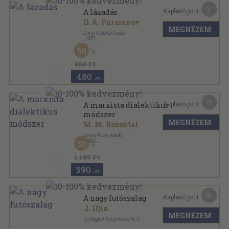
7
Kapható pont:
A lázadás
D. A. Furmanov
MEGNÉZEM
Zrínyi Katonai Kiadó
,
1971
Vászon
,
333
oldal
50
960 Ft
480
,-Ft
9
Kapható pont:
A marxista dialektikus
módszer
MEGNÉZEM
M. M. Rozental
Szikra Könyvkiadó
,
1952
50
Fűzött keménykötés
,
352
oldal
1.180 Ft
590
,-Ft
8
Kapható pont:
A nagy futószalag
J. Iljin
MEGNÉZEM
Új Magyar Könyvkiadó N. V.