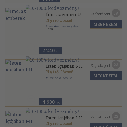
18
Kapható pont:
Íme, az emberek!
Nyírő József
MEGNÉZEM
Pallas-Akadémia Könyvkiadó
,
2004
Fűzött papírkötés
,
303
oldal
Nyírő József Művei sorozat
2.240
,-Ft
23
Kapható pont:
Isten igájában I-II.
Nyírő József
MEGNÉZEM
Erdélyi Szépmives Céh
Vászon
,
361
oldal
Az Erdélyi Szépmíves Céh 10 éves jubileumára
kiadott díszkiadás sorozat
4.600
,-Ft
23
Kapható pont:
Isten igájában I-II.
Nyírő József