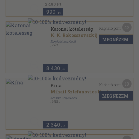
2.480 Ft
990
,-Ft
42
Kapható pont:
Katonai kötelesség
K. K. Rokosszovszkij
MEGNÉZEM
Zrínyi Katonai Kiadó
,
1971
Vászon
,
400
oldal
8.430
,-Ft
19
Kapható pont:
Kína
Mihail Sztefanovics Kapica
MEGNÉZEM
Kossuth Könyvkiadó
,
1982
Fűzött kemény papírkötés
,
299
oldal
2.340
,-Ft