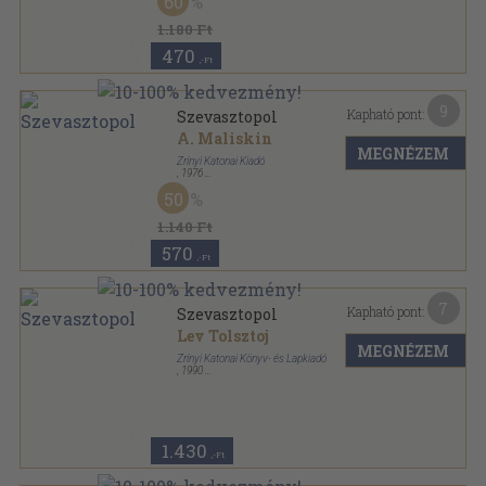
60
1.180 Ft
470
,-Ft
9
Kapható pont:
Szevasztopol
A. Maliskin
MEGNÉZEM
Zrínyi Katonai Kiadó
,
1976
Vászon
,
371
oldal
50
1.140 Ft
570
,-Ft
7
Kapható pont:
Szevasztopol
Lev Tolsztoj
MEGNÉZEM
Zrínyi Katonai Könyv- és Lapkiadó
,
1990
Ragasztott papírkötés
,
228
oldal
Zrínyi-zsebkönyvek sorozat
1.430
,-Ft