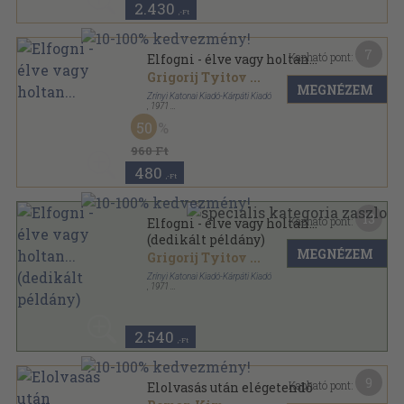
2.430
,-Ft
7
Kapható pont:
Elfogni - élve vagy holtan...
Grigorij Tyitov
...
MEGNÉZEM
Zrínyi Katonai Kiadó-Kárpáti Kiadó
,
1971
Vászon
,
297
oldal
50
960 Ft
480
,-Ft
13
Kapható pont:
Elfogni - élve vagy holtan...
(dedikált példány)
MEGNÉZEM
Grigorij Tyitov
...
Zrínyi Katonai Kiadó-Kárpáti Kiadó
,
1971
Vászon
,
297
oldal
2.540
,-Ft
9
Kapható pont:
Elolvasás után elégetendő