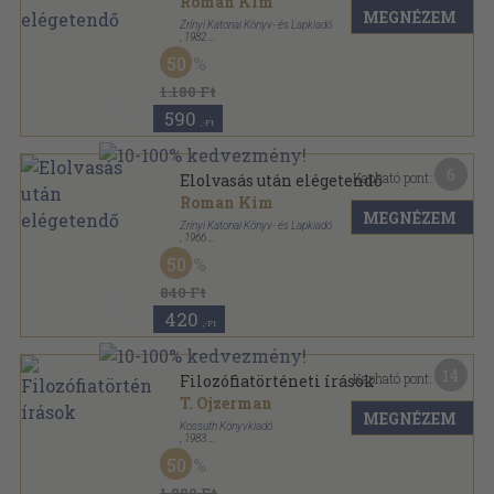
Roman Kim
MEGNÉZEM
Zrínyi Katonai Könyv- és Lapkiadó
,
1982
Ragasztott papírkötés
,
206
oldal
50
Sorkatonák kiskönyvtára sorozat
1.180 Ft
590
,-Ft
6
Kapható pont:
Elolvasás után elégetendő
Roman Kim
MEGNÉZEM
Zrínyi Katonai Könyv- és Lapkiadó
,
1966
Fűzött papírkötés
,
220
oldal
50
Reflektor sorozat
840 Ft
420
,-Ft
14
Kapható pont:
Filozófiatörténeti írások
T. Ojzerman
MEGNÉZEM
Kossuth Könyvkiadó
,
1983
Fűzött kemény papírkötés
,
253
oldal
50
1.880 Ft