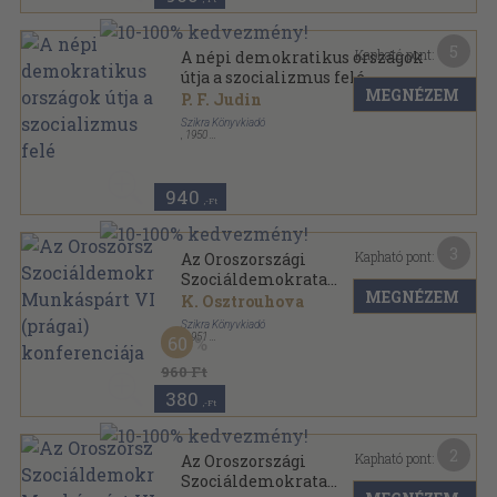
5
Kapható pont:
A népi demokratikus országok
útja a szocializmus felé
MEGNÉZEM
P. F. Judin
Szikra Könyvkiadó
,
1950
Varrott papírkötés
,
52
oldal
Marxista ismeretek kis könyvtára sorozat
940
,-Ft
3
Kapható pont:
Az Oroszországi
Szociáldemokrata
MEGNÉZEM
Munkáspárt VI. (prágai)
K. Osztrouhova
konferenciája
Szikra Könyvkiadó
,
1951
60
Fűzött papírkötés
,
119
oldal
960 Ft
380
,-Ft
2
Kapható pont:
Az Oroszországi
Szociáldemokrata