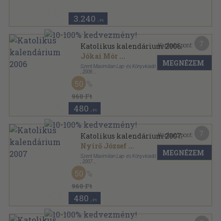
3.240
,-Ft
7
Kapható pont:
Katolikus kalendárium 2006
Jókai Mór
...
MEGNÉZEM
Szent Maximilian Lap- és Könyvkiadó
,
2006
Ragasztott papírkötés
,
160
oldal
50
Katolikus Kalendárium sorozat
960 Ft
480
,-Ft
7
Kapható pont:
Katolikus kalendárium 2007
Nyírő József
...
MEGNÉZEM
Szent Maximilian Lap- és Könyvkiadó
,
2007
Ragasztott papírkötés
,
160
oldal
50
Katolikus Kalendárium sorozat
960 Ft
480
,-Ft