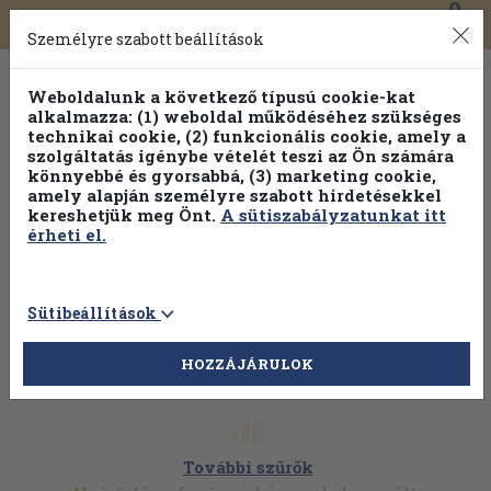
0
Toggle
Főmenü
Könyveink
navigation
Személyre szabott beállítások
Weboldalunk a következő típusú cookie-kat
alkalmazza: (1) weboldal működéséhez szükséges
technikai cookie, (2) funkcionális cookie, amely a
szolgáltatás igénybe vételét teszi az Ön számára
könnyebbé és gyorsabbá, (3) marketing cookie,
Válogasson több mint 1.000.000 kiadványunk közül
10-
amely alapján személyre szabott hirdetésekkel
100% kedvezménnyel!
kereshetjük meg Önt.
A sütiszabályzatunkat itt
érheti el.
Sütibeállítások
HOZZÁJÁRULOK
További szűrők