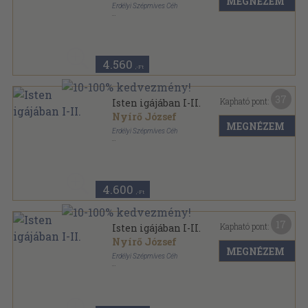
MEGNÉZEM
Erdélyi Szépmives Céh
Félvászon
,
360
oldal
Az Erdélyi Szépmíves Céh Jubileumi Díszkiadása
sorozat
4.560
,-Ft
37
Kapható pont:
Isten igájában I-II.
Nyírő József
MEGNÉZEM
Erdélyi Szépmíves Céh
Vászon
,
361
oldal
Az Erdélyi Szépmíves Céh 10 éves jubileumára
kiadott díszkiadás sorozat
4.600
,-Ft
17
Kapható pont:
Isten igájában I-II.
Nyírő József
MEGNÉZEM
Erdélyi Szépmíves Céh
Vászon
,
361
oldal
Az Erdélyi Szépmíves Céh 10 éves jubileumára
kiadott díszkiadás sorozat