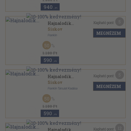
940
,-Ft
5
Kapható pont:
Hajnalodik...
Siskov
MEGNÉZEM
Franklin
Félvászon
,
110
oldal
50
1.180 Ft
590
,-Ft
5
Kapható pont:
Hajnalodik...
Siskov
MEGNÉZEM
Franklin Társulat Kiadása
Félvászon
,
110
oldal
50
1.180 Ft
590
,-Ft
12
Kapható pont:
Hajnalodik...