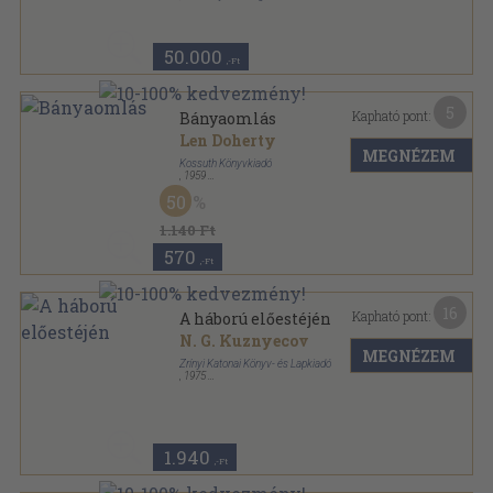
Könyvkötői kötés
,
483
oldal
Pásztortűz sorozat
50.000
,-Ft
5
Kapható pont:
Bányaomlás
Len Doherty
MEGNÉZEM
Kossuth Könyvkiadó
,
1959
Félvászon
,
287
oldal
50
1.140 Ft
570
,-Ft
16
Kapható pont:
A háború előestéjén
N. G. Kuznyecov
MEGNÉZEM
Zrínyi Katonai Könyv- és Lapkiadó
,
1975
Vászon
,
382
oldal
1.940
,-Ft