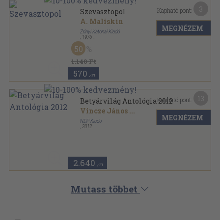
3
Kapható pont:
Szevasztopol
A. Maliskin
MEGNÉZEM
Zrínyi Katonai Kiadó
,
1976
Fűzött kemény papírkötés
,
371
oldal
50
1.140 Ft
570
,-Ft
13
Kapható pont:
Betyárvilág Antológia 2012
Vincze János
...
MEGNÉZEM
NDP Kiadó
,
2012
Ragasztott papírkötés
,
400
oldal
Betyárvilág sorozat
2.640
,-Ft
Mutass többet