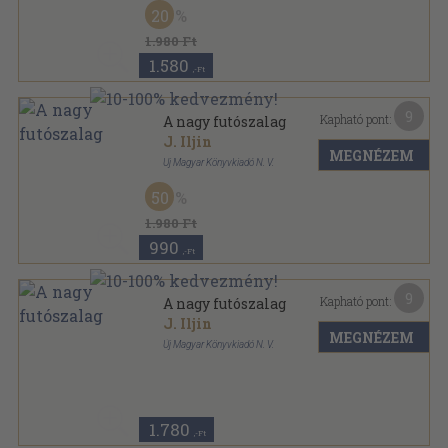
Félvászon
,
362
oldal
20
1.980 Ft
1.580
,-Ft
9
Kapható pont:
A nagy futószalag
J. Iljin
MEGNÉZEM
Uj Magyar Könyvkiadó N. V.
Félvászon
,
362
oldal
50
1.980 Ft
990
,-Ft
9
Kapható pont:
A nagy futószalag
J. Iljin
MEGNÉZEM
Új Magyar Könyvkiadó N. V.
Varrott papírkötés
,
362
oldal
1.780
,-Ft