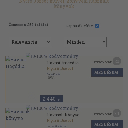
Nyírő József művei, könyvek, használt
könyvek
Összesen 258 találat
Kaphatók előre:
20
Kapható pont:
Havasi tragédia
Nyírő József
MEGNÉZEM
Aqua Kiadó
,
1995
Ragasztott papírkötés
,
336
oldal
2.440
,-Ft
24
Kapható pont:
Havasok könyve
Nyírő József
MEGNÉZEM
Bolyai Akadémia