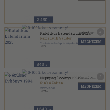
Fűzött kemény papírkötés
,
158
oldal
2.450
,-Ft
4
Kapható pont:
Katolikus kalendárium 2025
Reményik Sándor
...
MEGNÉZEM
Szent Maximilian Lap- és Könyvkiadó
,
2024
Ragasztott papírkötés
,
160
oldal
Katolikus Kalendárium sorozat
840
,-Ft
8
Kapható pont:
Népújság Évkönyv 1994
Sinkó Zoltán
...
MEGNÉZEM
Impress Kiadó
,
1993
Tűzött kötés
,
159
oldal
Népújság Évkönyv sorozat
1.640
,-Ft