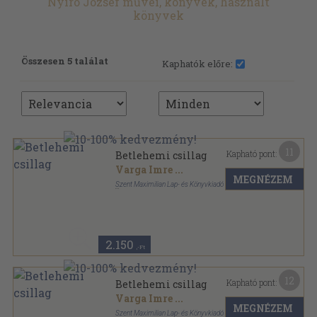
Nyíró József művei, könyvek, használt
könyvek
Összesen 5 találat
Kaphatók előre:
11
Kapható pont:
Betlehemi csillag
Varga Imre
...
MEGNÉZEM
Szent Maximilian Lap- és Könyvkiadó
Fűzött kemény papírkötés
,
158
oldal
2.150
,-Ft
12
Kapható pont:
Betlehemi csillag
Varga Imre
...
MEGNÉZEM
Szent Maximilian Lap- és Könyvkiadó