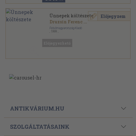
Ünnepek költészete
Előjegyzem
Druzsin Ferenc
...
Felsőmagyarország Kiadó
,
1999
Ragasztott papírkötés
,
254
oldal
Előjegyezhető
ANTIKVÁRIUM.HU
SZOLGÁLTATÁSAINK