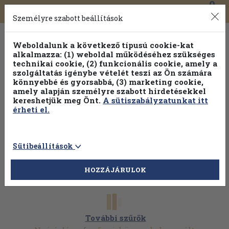
0
Toggle
Főmenü
Könyveink
navigation
Személyre szabott beállítások
Weboldalunk a következő típusú cookie-kat
alkalmazza: (1) weboldal működéséhez szükséges
technikai cookie, (2) funkcionális cookie, amely a
szolgáltatás igénybe vételét teszi az Ön számára
könnyebbé és gyorsabbá, (3) marketing cookie,
Válogasson több mint 1.000.000 kiadványunk közül
10-
amely alapján személyre szabott hirdetésekkel
100% kedvezménnyel!
kereshetjük meg Önt.
A sütiszabályzatunkat itt
érheti el.
Sütibeállítások
HOZZÁJÁRULOK
További szűrők