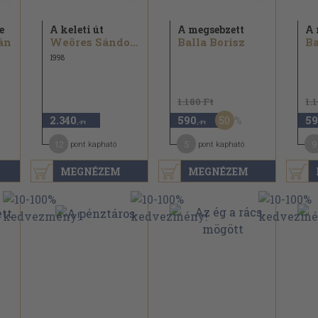
e
A keleti út
A megsebzett
A 
án
Weöres Sándor...
Balla Borisz
Ba
1998
1.180 Ft
1.
50
2.340
590
59
,-Ft
,-Ft
12
5
9
pont kapható
pont kapható
MEGNÉZEM
MEGNÉZEM