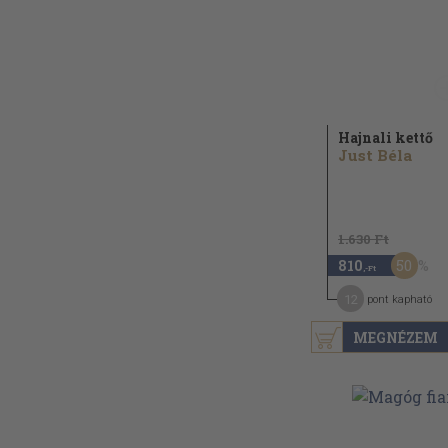
Hajnali kettő
Just Béla
1.630 Ft
50
810
,-Ft
12
pont kapható
MEGNÉZEM