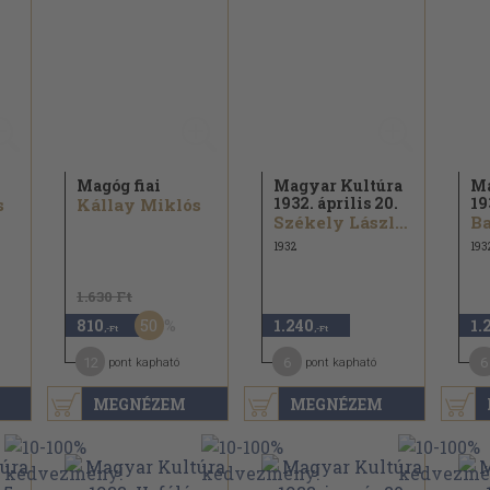
Magóg fiai
Magyar Kultúra
Ma
1932. április 20.
19
s
Kállay Miklós
Székely László...
1932
193
1.630 Ft
50
810
1.240
1.
,-Ft
,-Ft
12
6
6
pont kapható
pont kapható
MEGNÉZEM
MEGNÉZEM