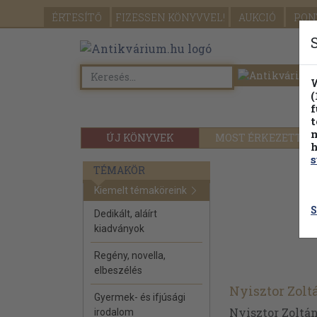
ÉRTESÍTŐ
FIZESSEN
KÖNYVVEL!
AUKCIÓ
PON
W
(
f
t
m
ÚJ KÖNYVEK
MOST ÉRKEZETT
h
s
TÉMAKÖR
Kiemelt témaköreink
S
Dedikált, aláírt
kiadványok
Regény, novella,
elbeszélés
Nyisztor Zolt
Gyermek- és ifjúsági
Nyisztor Zoltán
irodalom