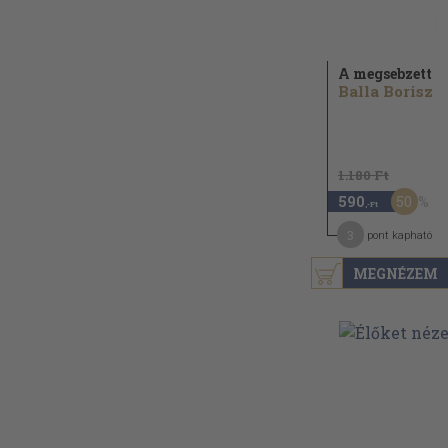
A megsebzett
Balla Borisz
1.180 Ft
50
590
,-Ft
3
pont kapható
MEGNÉZEM