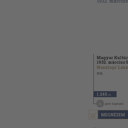
Magyar Kultúr
1932. március 5
1932
1.240
,-Ft
6
pont kapható
MEGNÉZEM