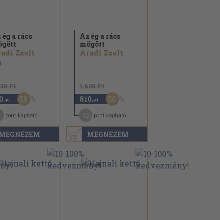
 ég a rács
Az ég a rács
gött
mögött
adi Zsolt
Aradi Zsolt
4
630 Ft
1.630 Ft
50
50
0
810
,-Ft
,-Ft
12
pont kapható
pont kapható
MEGNÉZEM
MEGNÉZEM