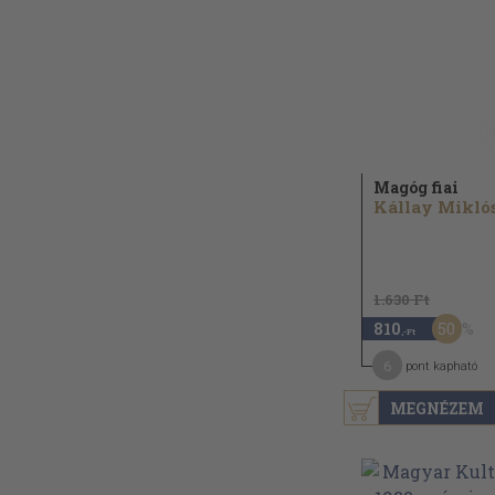
Magóg fiai
Kállay Mikló
1.630 Ft
50
810
,-Ft
6
pont kapható
MEGNÉZEM