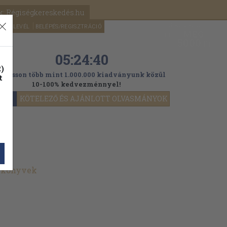
k: Régiségkereskedés.hu
A kosaram
HÍRLEVÉL
BELÉPÉS/REGISZTRÁCIÓ
MÉG
0
5000
Ft
05:24:38
)
ogasson több mint 1.000.000 kiadványunk közül
t
10-100% kedvezménnyel!
YOK
KÖTELEZŐ ÉS AJÁNLOTT OLVASMÁNYOK
t könyvek