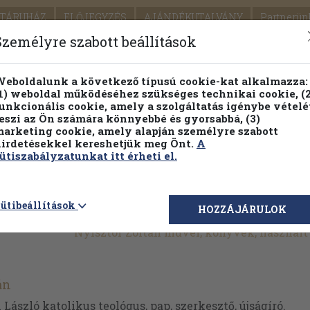
TÁRUHÁZ
ELŐJEGYZÉS
AJÁNDÉKUTALVÁNY
Partnerün
SZÁLLÍTÁS
SEGÍTSÉG
Személyre szabott beállítások
Részletes kereső
Témaköri fa
eboldalunk a következő típusú cookie-kat alkalmazza:
1) weboldal működéséhez szükséges technikai cookie, (2
Vál
unkcionális cookie, amely a szolgáltatás igénybe vételé
eszi az Ön számára könnyebbé és gyorsabbá, (3)
arketing cookie, amely alapján személyre szabott
PILLANATNYI ÁRAINK
FENNTARTHATÓ OLVASMÁN
irdetésekkel kereshetjük meg Önt.
A
ütiszabályzatunkat itt érheti el.
ütibeállítások
HOZZÁJÁRULOK
Nyisztor Zoltán művei, könyvek, használ
án
 László katolikus teológus, pap, szerkesztő, újságíró.