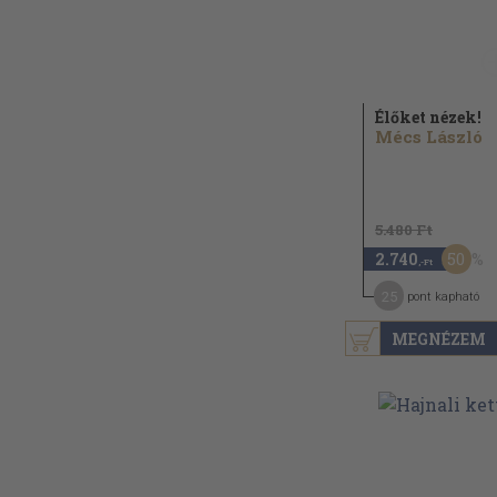
Élőket nézek!
Mécs László
5.480 Ft
50
2.740
,-Ft
25
pont kapható
MEGNÉZEM