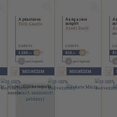
A pénztáros
Az ég a rács
Az
mögött
mö
Tóth László
Aradi Zsolt
Ar
195
2.480 Ft
1.630 Ft
1.
50
50
1.240
810
81
,-Ft
,-Ft
11
4
4
pont kapható
pont kapható
MEGNÉZEM
MEGNÉZEM