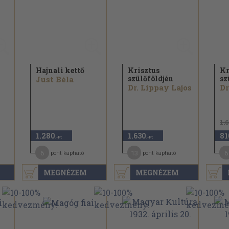
Hajnali kettő
Krisztus
Kr
szülőföldjén
sz
Just Béla
Dr. Lippay Lajos
Dr
1.
1.280
1.630
81
,-Ft
,-Ft
6
13
6
pont kapható
pont kapható
MEGNÉZEM
MEGNÉZEM