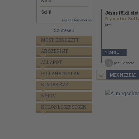
Krimi
Sci-fi
Jézus földi élet
Nyisztor Zolt
összes témakör >>
1975
Szűrések
MOST ÉRKEZETT
ÁR SZERINT
1.240
,-Ft
ÁLLAPOT
10
pont kapható
PILLANATNYI ÁR
MEGNÉZEM
KIADÁS ÉVE
NYELV
KÜLÖNLEGESSÉGEK