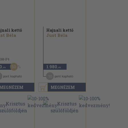
jnali kettő
Hajnali kettő
st Béla
Just Béla
630 Ft
50
0
1.980
,-Ft
,-Ft
10
pont kapható
pont kapható
MEGNÉZEM
MEGNÉZEM