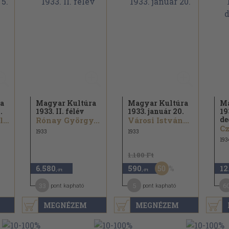
a
Magyar Kultúra
Magyar Kultúra
Ma
.
1933. II. félév
1933. január 20.
19
de
Noszlopi László...
Rónay György...
Városi István...
Cz
1933
1933
193
1.180 Ft
50
6.580
590
12
,-Ft
,-Ft
33
5
6
pont kapható
pont kapható
MEGNÉZEM
MEGNÉZEM