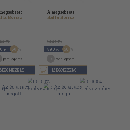
megsebzett
A megsebzett
lla Borisz
Balla Borisz
180 Ft
1.180 Ft
50
50
0
590
,-Ft
,-Ft
9
pont kapható
pont kapható
MEGNÉZEM
MEGNÉZEM