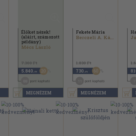
Élőket nézek!
Fekete Mária
Ha
(aláírt, számozott
Berczeli A. Károly
Ju
példány)
Mécs László
7.300 Ft
1.830 Ft
1.
20
60
5.840
730
81
,-Ft
,-Ft
88
11
7
pont kapható
pont kapható
MEGNÉZEM
MEGNÉZEM