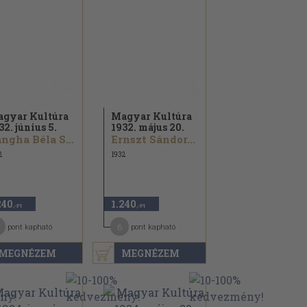
gyar Kultúra
Magyar Kultúra
32. június 5.
1932. május 20.
Bangha Béla S. J.
Ernszt Sándor...
2
1932
240
1.240
,-Ft
,-Ft
6
pont kapható
pont kapható
MEGNÉZEM
MEGNÉZEM