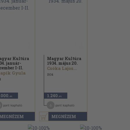
gyar Kultúra
Magyar Kultúra
34. január-
1934. május 20.
cember I-II.
Csóka Lajos...
apik Gyula
1934
4
.000
1.240
,-Ft
,-Ft
0
6
pont kapható
pont kapható
MEGNÉZEM
MEGNÉZEM