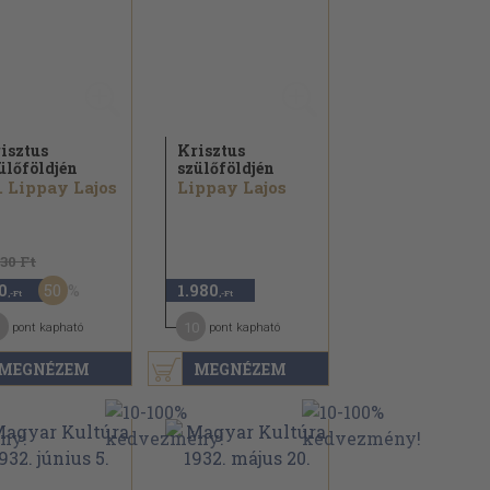
isztus
Krisztus
ülőföldjén
szülőföldjén
. Lippay Lajos
Lippay Lajos
630 Ft
50
0
1.980
,-Ft
,-Ft
10
pont kapható
pont kapható
MEGNÉZEM
MEGNÉZEM