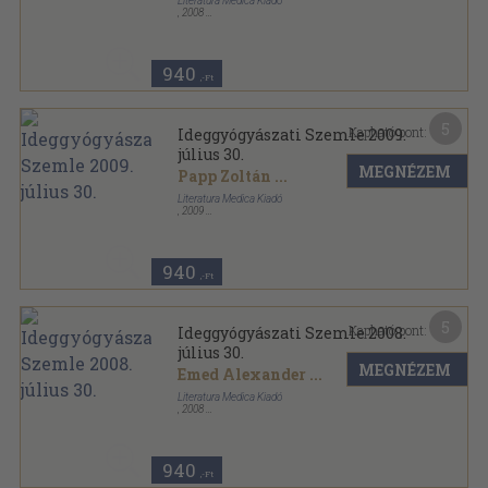
Literatura Medica Kiadó
,
2008
Ragasztott papírkötés
,
68
oldal
Ideggyógyászati Szemle sorozat
940
,-Ft
5
Kapható pont:
Ideggyógyászati Szemle 2009.
július 30.
MEGNÉZEM
Papp Zoltán
...
Literatura Medica Kiadó
,
2009
Ragasztott papírkötés
,
68
oldal
Ideggyógyászati Szemle sorozat
940
,-Ft
5
Kapható pont:
Ideggyógyászati Szemle 2008.
július 30.
MEGNÉZEM
Emed Alexander
...
Literatura Medica Kiadó
,
2008
Ragasztott papírkötés
,
68
oldal
Ideggyógyászati Szemle sorozat
940
,-Ft