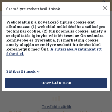
0
Toggle
Főmenü
Könyveink
navigation
Személyre szabott beállítások
Weboldalunk a következő típusú cookie-kat
alkalmazza: (1) weboldal működéséhez szükséges
technikai cookie, (2) funkcionális cookie, amely a
szolgáltatás igénybe vételét teszi az Ön számára
könnyebbé és gyorsabbá, (3) marketing cookie,
Válogasson több mint 30 000 kötet közül
amely alapján személyre szabott hirdetésekkel
Hobbi témakörökben
20% kedvezménnyel!
kereshetjük meg Önt.
A sütiszabályzatunkat itt
érheti el.
Sütibeállítások
HOZZÁJÁRULOK
További szűrők