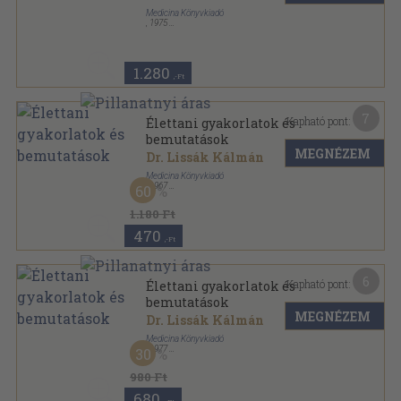
Medicina Könyvkiadó
,
1975
Fűzött keménykötés
,
276
oldal
1.280
,-Ft
7
Kapható pont:
Élettani gyakorlatok és
bemutatások
MEGNÉZEM
Dr. Lissák Kálmán
Medicina Könyvkiadó
,
1967
60
Fűzött keménykötés
,
255
oldal
1.180 Ft
470
,-Ft
6
Kapható pont:
Élettani gyakorlatok és
bemutatások
MEGNÉZEM
Dr. Lissák Kálmán
Medicina Könyvkiadó
,
1977
30
Fűzött keménykötés
,
276
oldal
980 Ft
680