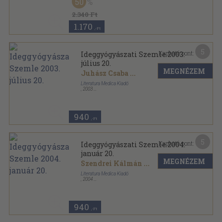
50
2.340 Ft
1.170
,-Ft
5
Kapható pont:
Ideggyógyászati Szemle 2003.
július 20.
MEGNÉZEM
Juhász Csaba
...
Literatura Medica Kiadó
,
2003
Ragasztott papírkötés
,
68
oldal
Ideggyógyászati Szemle sorozat
940
,-Ft
5
Kapható pont:
Ideggyógyászati Szemle 2004.
január 20.
MEGNÉZEM
Szendrei Kálmán
...
Literatura Medica Kiadó
,
2004
Ragasztott papírkötés
,
60
oldal
Ideggyógyászati Szemle sorozat
940
,-Ft