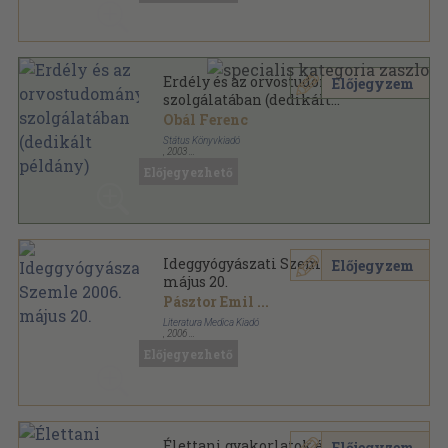
Erdély és az orvostudomány
Előjegyzem
szolgálatában (dedikált
példány)
Obál Ferenc
Státus Könyvkiadó
,
2003
Ragasztott papírkötés
,
136
oldal
Előjegyezhető
Szemtanú könyvek sorozat
Ideggyógyászati Szemle 2006.
Előjegyzem
május 20.
Pásztor Emil
...
Literatura Medica Kiadó
,
2006
Ragasztott papírkötés
,
74
oldal
Előjegyezhető
Ideggyógyászati Szemle sorozat
Élettani gyakorlatok és
Előjegyzem