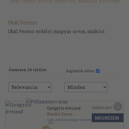
Obál Ferenc művei, könyvek, használt könyvek
Obál Ferenc
Obál Ferenc erdélyi magyar orvos, szakíró.
Összesen 29 találat
Kaphatók előre:
11
Kapható pont:
Gyógyító évtized
Benkő Samu
...
MEGNÉZEM
Segítő Jobb Egészségügyi-Humanitárius Alapítvány
,
2001
Ragasztott papírkötés
,
278
oldal