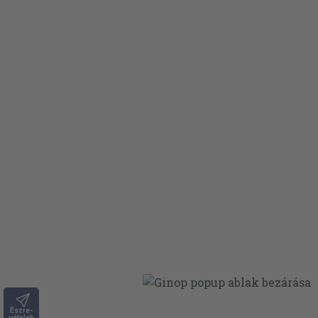
Észre-
vételek