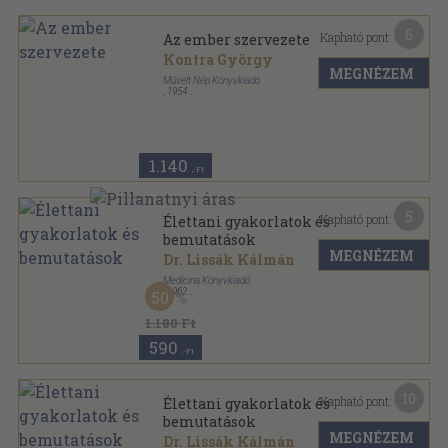
6
Kapható pont:
Az ember szervezete
Kontra György
MEGNÉZEM
Művelt Nép Könyvkiadó
,
1954
Félvászon
,
172
oldal
Műveltség könyvtára sorozat
1.140
,-Ft
5
Kapható pont:
Élettani gyakorlatok és
bemutatások
MEGNÉZEM
Dr. Lissák Kálmán
Medicina Könyvkiadó
,
1962
50
Félvászon
,
220
oldal
1.180 Ft
590
,-Ft
10
Kapható pont:
Élettani gyakorlatok és
bemutatások
MEGNÉZEM
Dr. Lissák Kálmán