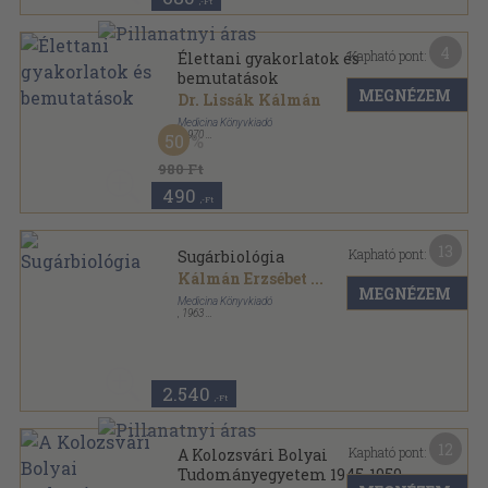
,-Ft
4
Kapható pont:
Élettani gyakorlatok és
bemutatások
MEGNÉZEM
Dr. Lissák Kálmán
Medicina Könyvkiadó
,
1970
50
Fűzött keménykötés
,
255
oldal
980 Ft
490
,-Ft
13
Kapható pont:
Sugárbiológia
Kálmán Erzsébet
...
MEGNÉZEM
Medicina Könyvkiadó
,
1963
Fűzött keménykötés
,
497
oldal
2.540
,-Ft
12
Kapható pont:
A Kolozsvári Bolyai
Tudományegyetem 1945-1959