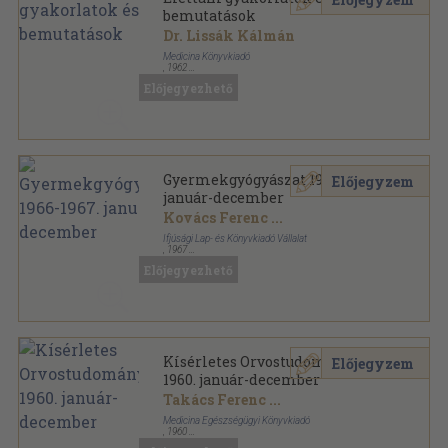
bemutatások
Dr. Lissák Kálmán
Medicina Könyvkiadó
,
1962
Fűzött keménykötés
,
255
oldal
Előjegyezhető
Gyermekgyógyászat 1966-1967.
Előjegyzem
január-december
Kovács Ferenc
...
Ifjúsági Lap- és Könyvkiadó Vállalat
,
1967
Könyvkötői kötés
,
960
oldal
Előjegyezhető
Gyermekgyógyászat sorozat
Kísérletes Orvostudomány
Előjegyzem
1960. január-december
Takács Ferenc
...
Medicina Egészségügyi Könyvkiadó
,
1960
Könyvkötői kötés
,
672
oldal