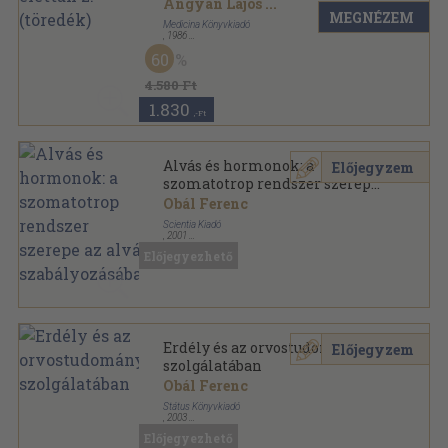
Ángyán Lajos
...
MEGNÉZEM
Medicina Könyvkiadó
,
1986
Vászon
,
668
oldal
60
4.580 Ft
1.830
,-Ft
Alvás és hormonok: a
Előjegyzem
szomatotrop rendszer szerepe
az alvás szabályozásában
Obál Ferenc
Scientia Kiadó
,
2001
Tűzött kötés
,
100
oldal
Előjegyezhető
Studia Physiologica sorozat
Erdély és az orvostudomány
Előjegyzem
szolgálatában
Obál Ferenc
Státus Könyvkiadó
,
2003
Ragasztott papírkötés
,
124
oldal
Előjegyezhető
Szemtanú könyvek sorozat