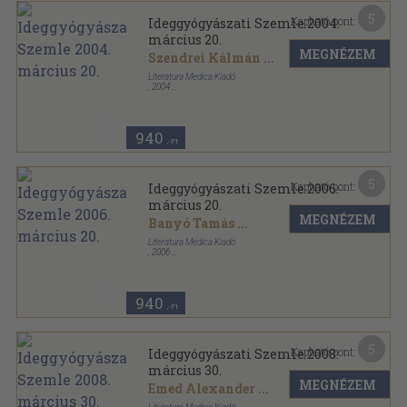
5
Kapható pont:
Ideggyógyászati Szemle 2004.
március 20.
MEGNÉZEM
Szendrei Kálmán
...
Literatura Medica Kiadó
,
2004
Ragasztott papírkötés
,
60
oldal
Ideggyógyászati Szemle sorozat
940
,-Ft
5
Kapható pont:
Ideggyógyászati Szemle 2006.
március 20.
MEGNÉZEM
Banyó Tamás
...
Literatura Medica Kiadó
,
2006
Ragasztott papírkötés
,
68
oldal
Ideggyógyászati Szemle sorozat
940
,-Ft
5
Kapható pont:
Ideggyógyászati Szemle 2008.
március 30.
MEGNÉZEM
Emed Alexander
...