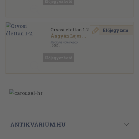
Előjegyezhető
Kísérletes Orvostudomány sorozat
Orvosi élettan 1-2.
Előjegyzem
Ángyán Lajos
...
Medicina Könyvkiadó
,
1986
Vászon
,
1245
oldal
Előjegyezhető
ANTIKVÁRIUM.HU