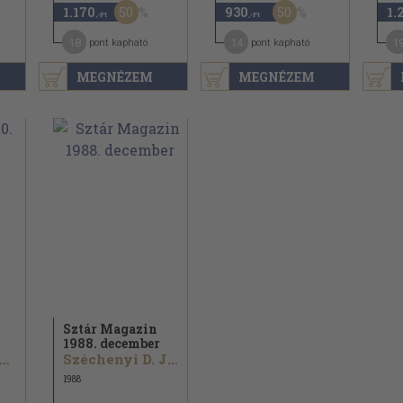
50
50
1.170
930
1.
,-Ft
,-Ft
18
14
1
pont kapható
pont kapható
MEGNÉZEM
MEGNÉZEM
Sztár Magazin
1988. december
arabás Tamás...
Széchenyi D. János...
1988