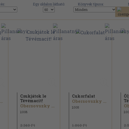
és:
Egy oldalon látható:
Könyvek típusa:
Csukjátok le
Cukorfalat
Öl
Tévémacit!
Té
ersovszky Péter
Obersovszky Péter
Obersovszky Péter
2005
2008
20
2.340 Ft
1.860 Ft
2.