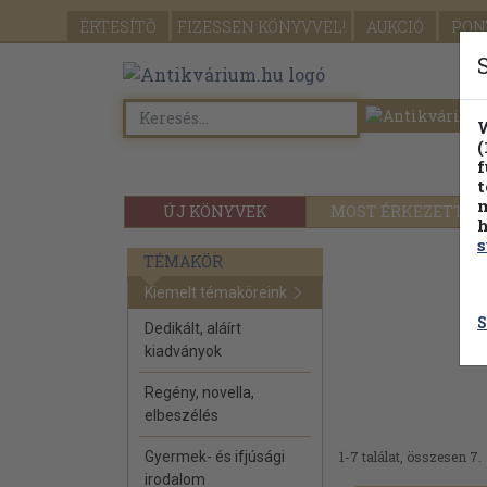
ÉRTESÍTŐ
FIZESSEN
KÖNYVVEL!
AUKCIÓ
PON
W
(
f
t
m
ÚJ KÖNYVEK
MOST ÉRKEZETT
h
s
TÉMAKÖR
Kiemelt témaköreink
S
Dedikált, aláírt
kiadványok
Regény, novella,
elbeszélés
Gyermek- és ifjúsági
1-7 találat, összesen 7.
irodalom