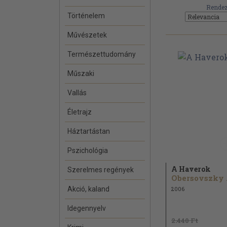
Rendez
Történelem
Művészetek
Természettudomány
Műszaki
Vallás
Életrajz
Háztartástan
Pszichológia
A Haverok
Szerelmes regények
Ob
Akció, kaland
2006
Idegennyelv
2.440 Ft