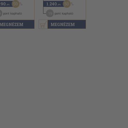
50
50
290
1.240
,-Ft
,-Ft
9
19
pont kapható
pont kapható
MEGNÉZEM
MEGNÉZEM