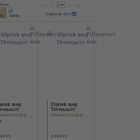
Nézet:
Kaphatók előre:
jétek meg
Öljétek meg
vémacit!
Tévémacit!
Obersovszky Péter
Obersovszky Péter
05
580 Ft
2.480 Ft