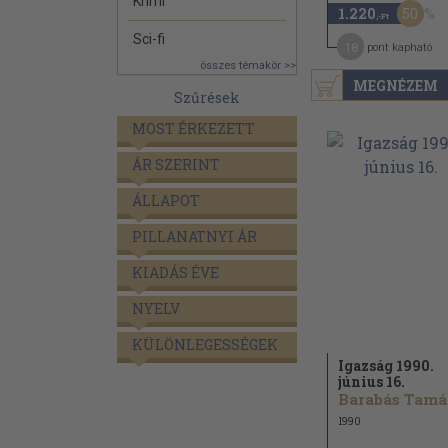
Krimi
50
1.220
,-Ft
Sci-fi
18
pont kapható
összes témakör >>
MEGNÉZEM
Szűrések
MOST ÉRKEZETT
ÁR SZERINT
ÁLLAPOT
PILLANATNYI ÁR
KIADÁS ÉVE
NYELV
KÜLÖNLEGESSÉGEK
Igazság 1990.
június 16.
B
1990