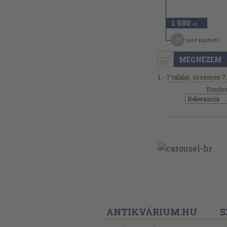
1.980
,-Ft
10
pont kapható
MEGNÉZEM
1 - 7 találat, összesen 7
Rendez
ANTIKVÁRIUM.HU
S