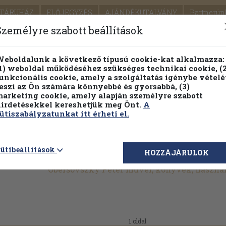
TÁRUHÁZ
ELŐJEGYZÉS
AJÁNDÉKUTALVÁNY
Partnerün
SZÁLLÍTÁS
SEGÍTSÉG
Személyre szabott beállítások
1.
Részletes kereső
Témaköri fa
eboldalunk a következő típusú cookie-kat alkalmazza:
1) weboldal működéséhez szükséges technikai cookie, (2
KIADV
unkcionális cookie, amely a szolgáltatás igénybe vételé
LEGNA
eszi az Ön számára könnyebbé és gyorsabbá, (3)
arketing cookie, amely alapján személyre szabott
PILLANATNYI ÁRAINK
FENNTARTHATÓ OLVASMÁN
irdetésekkel kereshetjük meg Önt.
A
ütiszabályzatunkat itt érheti el.
ütibeállítások
HOZZÁJÁRULOK
Obersovszky Péter művei, könyvek, haszná
1 oldal