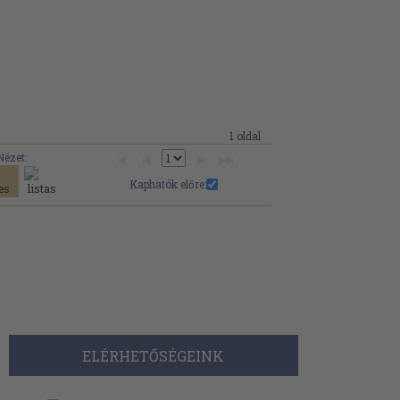
1 oldal
Nézet:
Kaphatók előre:
ELÉRHETŐSÉGEINK