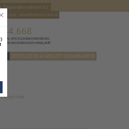
k: Régiségkereskedés.hu
A kosaram
HÍRLEVÉL
BELÉPÉS/REGISZTRÁCIÓ
MÉG
0
5000
Ft
144.668
)
ÁNNYAL NYÚJTJUK MAGYARORSZÁG
t
GYOBB ANTIKVÁR KÖNYV-KÍNÁLATÁT
YOK
KÖTELEZŐ ÉS AJÁNLOTT OLVASMÁNYOK
lt könyvek