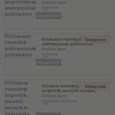
szabványainak gyűjteménye
Ocskay Imre
Szabványkiadó
,
1977
Félvászon
,
672
oldal
Előjegyezhető
MSZ Szabványgyűjtemények sorozat
Erősáramú vezetékek
Előjegyzem
szabványainak gyűjteménye
Ocskay Imre
Szabványkiadó
,
1977
Félvászon
,
768
oldal
Előjegyezhető
MSZ Szabványgyűjtemények sorozat
Villamos vezetékek,
Előjegyzem
szigetelők, szerelési anyagok
és elektronika szabványainak
Ocskay Imre
gyűjteménye
Közgazdasági és Jogi Könyvkiadó
,
1967
Félvászon
,
958
oldal
MSZ Szabványgyűjtemények sorozat