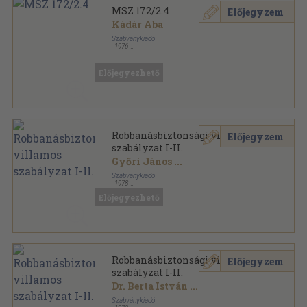
MSZ 172/2.4
Előjegyzem
Kádár Aba
Szabványkiadó
,
1976
Vászon
,
408
oldal
MSZ Szabványgyűjtemények sorozat
Előjegyezhető
Robbanásbiztonsági villamos
Előjegyzem
szabályzat I-II.
Győri János
...
Szabványkiadó
,
1978
Félvászon
,
1072
oldal
Előjegyezhető
MSZ Szabványgyűjtemények sorozat
Robbanásbiztonsági villamos
Előjegyzem
szabályzat I-II.
Dr. Berta István
...
Szabványkiadó