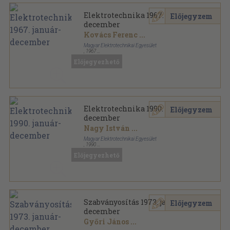
Elektrotechnika 1967. január-
Előjegyzem
december
Kovács Ferenc
...
Magyar Elektrotechnikai Egyesület
,
1967
Könyvkötői kötés
,
588
oldal
Előjegyezhető
Elektrotechnika sorozat
Elektrotechnika 1990. január-
Előjegyzem
december
Nagy István
...
Magyar Elektrotechnikai Egyesület
,
1990
Könyvkötői kötés
,
480
oldal
Előjegyezhető
Elektrotechnika sorozat
Szabványosítás 1973. január-
Előjegyzem
december
Győri János
...