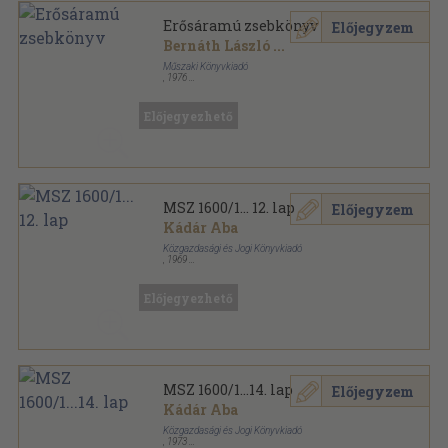
Erősáramú zsebkönyv
Előjegyzem
Bernáth László
...
Műszaki Könyvkiadó
,
1976
Műanyag kötés
,
1391
oldal
Előjegyezhető
MSZ 1600/1... 12. lap
Előjegyzem
Kádár Aba
Közgazdasági és Jogi Könyvkiadó
,
1969
Félvászon
,
558
oldal
MSZ Szabványgyűjtemények sorozat
Előjegyezhető
MSZ 1600/1...14. lap
Előjegyzem
Kádár Aba
Közgazdasági és Jogi Könyvkiadó
,
1973