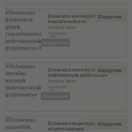
Erősáramú készülékek, gépek,
Előjegyzem
transzformátorok
szabványainak gyűjteménye II.
Ocskay Imre
Szabványkiadó
,
1976
Könyvkötői kötés
,
1232
oldal
Előjegyezhető
Szabványgyűjtemények sorozat
Erősáramú szerelési anyagok
Előjegyzem
szabványainak gyűjteménye
Ocskay Imre
Szabványkiadó
,
1977
Félvászon
,
832
oldal
Előjegyezhető
MSZ Szabványgyűjtemények sorozat
Erősáramú szigetelők,
Előjegyzem
szigetelőanyagok