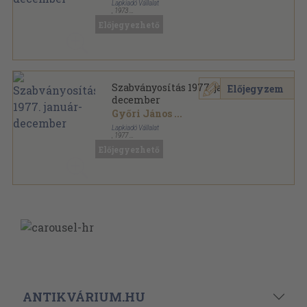
Lapkiadó Vállalat
,
1973
Könyvkötői kötés
,
384
oldal
Előjegyezhető
Szabványosítás 1977. január-
Előjegyzem
december
Győri János
...
Lapkiadó Vállalat
,
1977
Könyvkötői kötés
,
384
oldal
Előjegyezhető
ANTIKVÁRIUM.HU