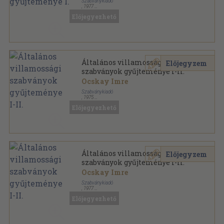
Szabványkiadó
,
1977
Félvászon
,
752
oldal
Előjegyezhető
MSZ Szabványgyűjtemények sorozat
Általános villamossági
Előjegyzem
szabványok gyűjteménye I-II.
Ocskay Imre
Szabványkiadó
,
1975
Félvászon
,
1488
oldal
Előjegyezhető
MSZ Szabványgyűjtemények sorozat
Általános villamossági
Előjegyzem
szabványok gyűjteménye I-II.
Ocskay Imre
Szabványkiadó
,
1977
Félvászon
,
1496
oldal
Előjegyezhető
MSZ Szabványgyűjtemények sorozat