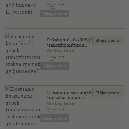
Szabványkiadó
,
1975
Félvászon
,
739
oldal
Előjegyezhető
MSZ Szabványgyűjtemények sorozat
Erősáramú készülékek, gépek,
Előjegyzem
transzformátorok
szabványainak gyűjteménye I.
Ocskay Imre
Szabványkiadó
,
1976
Félvászon
,
1024
oldal
Előjegyezhető
Szabványgyűjtemények sorozat
Erősáramú készülékek, gépek,
Előjegyzem
transzformátorok
szabványainak gyűjteménye I-
Ocskay Imre
II.
Szabványkiadó
,
1976
Félvászon
,
2256
oldal
Előjegyezhető
MSZ Szabványgyűjtemények sorozat