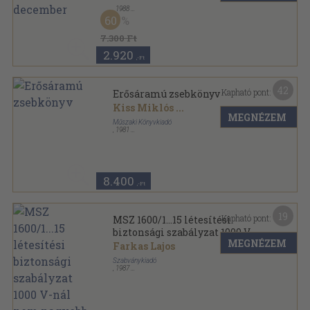
,
1988
Könyvkötői kötés
,
384
oldal
60
Szabvány és világ sorozat
7.300 Ft
2.920
,-Ft
42
Kapható pont:
Erősáramú zsebkönyv
Kiss Miklós
...
MEGNÉZEM
Műszaki Könyvkiadó
,
1981
Fűzött keménykötés
,
1525
oldal
8.400
,-Ft
19
Kapható pont:
MSZ 1600/1...15 létesítési
biztonsági szabályzat 1000 V-
MEGNÉZEM
nál nem nagyobb feszültségű
Farkas Lajos
erősáramú villamos
Szabványkiadó
berendezések számára
,
1987
Vászon
,
720
oldal
MSZ Szabványgyűjtemények sorozat