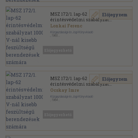
MSZ 172/1. lap-62
Előjegyzem
érintésvédelmi szabályzat
1000 V-nál kisebb feszültségű
Lonkai Ferenc
berendezések számára
Közgazdasági és Jogi Könyvkiadó
,
1965
Vászon
,
136
oldal
MSZ Szabványgyűjtemények sorozat
Előjegyezhető
MSZ 172/1. lap-62
Előjegyzem
érintésvédelmi szabályzat
1000 V-nál kisebb feszültségű
Ocskay Imre
berendezések számára
Közgazdasági és Jogi Könyvkiadó
,
1964
Vászon
,
136
oldal
MSZ Szabványgyűjtemények sorozat
Előjegyezhető