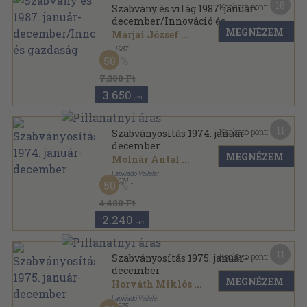
18
Kapható pont:
Szabvány és világ 1987. január-
december/Innováció és
MEGNÉZEM
gazdaság
Marjai József
...
,
1987
Könyvkötői kötés
,
384
oldal
50
Szabvány és világ sorozat
7.300 Ft
3.650
,-Ft
11
Kapható pont:
Szabványosítás 1974. január-
december
MEGNÉZEM
Molnár Antal
...
Lapkiadó Vállalat
,
1974
50
Könyvkötői kötés
,
384
oldal
4.480 Ft
2.240
,-Ft
11
Kapható pont:
Szabványosítás 1975. január-
december
MEGNÉZEM
Horváth Miklós
...
Lapkiadó Vállalat
,
1975