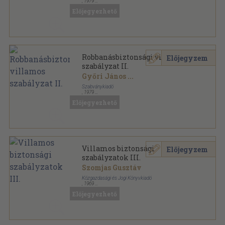
,
1979
Félvászon
,
1072
oldal
Előjegyezhető
MSZ Szabványgyűjtemények sorozat
Robbanásbiztonsági villamos
Előjegyzem
szabályzat II.
Győri János
...
Szabványkiadó
,
1979
Félvászon
,
539
oldal
Előjegyezhető
MSZ Szabványgyűjtemények sorozat
Villamos biztonsági
Előjegyzem
szabályzatok III.
Szomjas Gusztáv
Közgazdasági és Jogi Könyvkiadó
,
1969
Vászon
,
243
oldal
Előjegyezhető
MSZ Szabványgyűjtemények sorozat