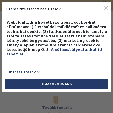
0
Toggle
Főmenü
Könyveink
navigation
Személyre szabott beállítások
Weboldalunk a következő típusú cookie-kat
alkalmazza: (1) weboldal működéséhez szükséges
technikai cookie, (2) funkcionális cookie, amely a
szolgáltatás igénybe vételét teszi az Ön számára
könnyebbé és gyorsabbá, (3) marketing cookie,
amely alapján személyre szabott hirdetésekkel
kereshetjük meg Önt.
A sütiszabályzatunkat itt
érheti el.
Sütibeállítások
HOZZÁJÁRULOK
További szűrők