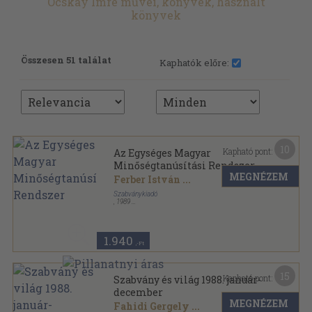
Ocskay Imre művei, könyvek, használt
könyvek
Összesen 51 találat
Kaphatók előre:
10
Kapható pont:
Az Egységes Magyar
Minőségtanúsítási Rendszer
MEGNÉZEM
Ferber István
...
Szabványkiadó
,
1989
Ragasztott papírkötés
,
194
oldal
Szabványosítási Szakkönyvtár sorozat
1.940
,-Ft
15
Kapható pont:
Szabvány és világ 1988. január-
december
MEGNÉZEM
Fahidi Gergely
...