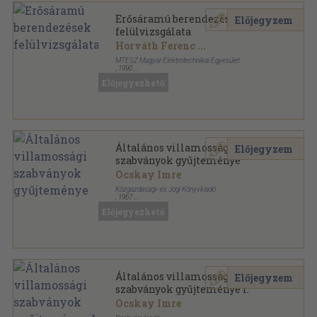
Erősáramú berendezések
Előjegyzem
felülvizsgálata
Horváth Ferenc
...
MTESZ Magyar Elektrotechnikai Egyesület
,
1990
Ragasztott papírkötés
,
668
oldal
Előjegyezhető
Általános villamossági
Előjegyzem
szabványok gyűjteménye
Ocskay Imre
Közgazdasági- és Jogi Könyvkiadó
,
1967
Félvászon
,
648
oldal
Előjegyezhető
MSZ Szabványgyűjtemények sorozat
Általános villamossági
Előjegyzem
szabványok gyűjteménye I.
Ocskay Imre