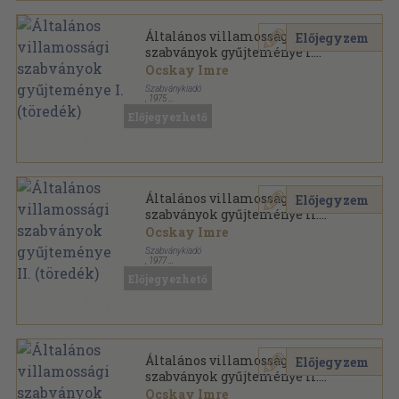
Általános villamossági
Előjegyzem
szabványok gyűjteménye I.
(töredék)
Ocskay Imre
Szabványkiadó
,
1975
Félvászon
,
752
oldal
Előjegyezhető
MSZ Szabványgyűjtemények sorozat
Általános villamossági
Előjegyzem
szabványok gyűjteménye II.
(töredék)
Ocskay Imre
Szabványkiadó
,
1977
Félvászon
,
740
oldal
Előjegyezhető
MSZ Szabványgyűjtemények sorozat
Általános villamossági
Előjegyzem
szabványok gyűjteménye II.
(töredék)
Ocskay Imre