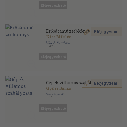
Előjegyezhető
Erősáramú zsebkönyv
Előjegyzem
Kiss Miklós
...
Műszaki Könyvkiadó
,
1981
Fűzött keménykötés
,
1525
oldal
Előjegyezhető
Gépek villamos szabályzata
Előjegyzem
Győri János
Szabványkiadó
,
1976
Félvászon
,
480
oldal
MSZ Szabványgyűjtemények sorozat
Előjegyezhető