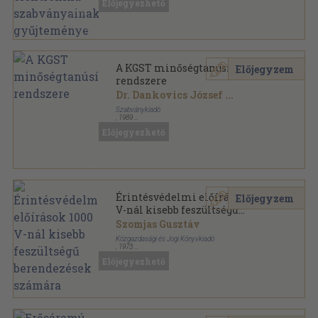
Előjegyezhető
A KGST minőségtanúsítási
Előjegyzem
rendszere
Dr. Dankovics József
...
Szabványkiadó
,
1989
Ragasztott papírkötés
,
144
oldal
Előjegyezhető
Szabványosítási Szakkönyvtár sorozat
Érintésvédelmi előírások 1000
Előjegyzem
V-nál kisebb feszültségű
berendezések számára
Szomjas Gusztáv
Közgazdasági és Jogi Könyvkiadó
,
1973
Vászon
,
366
oldal
Előjegyezhető
MSZ Szabványgyűjtemények sorozat