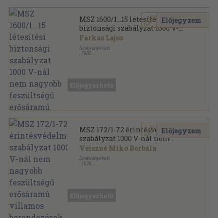
MSZ 1600/1...15 létesítési
Előjegyzem
biztonsági szabályzat 1000 V-
nál nem nagyobb feszültségű
Farkas Lajos
erősáramú villamos
Szabványkiadó
berendezések számára
,
1982
Vászon
,
845
oldal
MSZ Szabványgyűjtemények sorozat
Előjegyezhető
MSZ 172/1-72 érintésvédelmi
Előjegyzem
szabályzat 1000 V-nál nem
nagyobb feszültségű
Veiszné Mikó Borbála
erősáramú villamos
Szabványkiadó
berendezések számára
,
1976
Vászon
,
398
oldal
MSZ Szabványgyűjtemények sorozat
Előjegyezhető