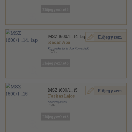
Vászon
,
549
oldal
MSZ Szabványgyűjtemények sorozat
Előjegyezhető
MSZ 1600/1...14. lap
Előjegyzem
Kádár Aba
Közgazdasági és Jogi Könyvkiadó
,
1974
Vászon
,
590
oldal
MSZ Szabványgyűjtemények sorozat
Előjegyezhető
MSZ 1600/1...15
Előjegyzem
Farkas Lajos
Szabványkiadó
,
1987
Vászon
,
720
oldal
MSZ Szabványgyűjtemények sorozat
Előjegyezhető