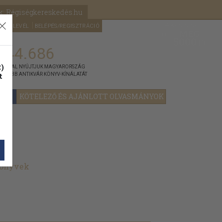
k: Régiségkereskedés.hu
A kosaram
HÍRLEVÉL
BELÉPÉS/REGISZTRÁCIÓ
MÉG
0
5000
Ft
144.686
)
ÁNNYAL NYÚJTJUK MAGYARORSZÁG
t
GYOBB ANTIKVÁR KÖNYV-KÍNÁLATÁT
YOK
KÖTELEZŐ ÉS AJÁNLOTT OLVASMÁNYOK
könyvek