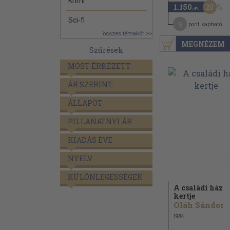
Krimi
20
1.150
,-Ft
Sci-fi
9
pont kapható
összes témakör >>
MEGNÉZEM
Szűrések
MOST ÉRKEZETT
ÁR SZERINT
ÁLLAPOT
PILLANATNYI ÁR
KIADÁS ÉVE
NYELV
KÜLÖNLEGESSÉGEK
A családi ház
kertje
Oláh Sándor
1984