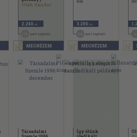
1968
199
Oláh Sándor
2.240
3.280
1.
,-Ft
,-Ft
11
26
6
pont kapható
pont kapható
MEGNÉZEM
MEGNÉZEM
s
Társadalmi
Így élünk
Ol
Szemle 1996.
(dedikált
Ol