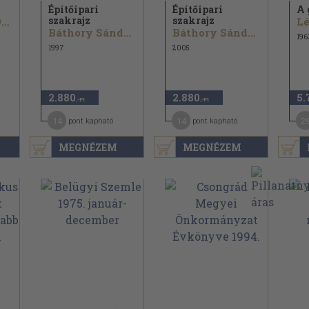
Építőipari
Építőipari
A 
szakrajz
szakrajz
Kosztolányi Dezső
Lé
Báthory Sándor...
Báthory Sándor...
196
1997
2005
2.880
2.880
5.
,-Ft
,-Ft
14
14
2
pont kapható
pont kapható
MEGNÉZEM
MEGNÉZEM