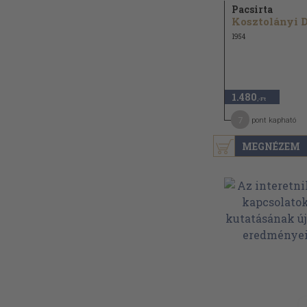
Pacsirta
1954
1.480
,-Ft
7
pont kapható
MEGNÉZEM