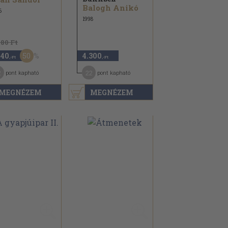
Balogh Anikó
6
1998
880 Ft
50
440
4.300
,-Ft
,-Ft
2
22
pont kapható
pont kapható
MEGNÉZEM
MEGNÉZEM