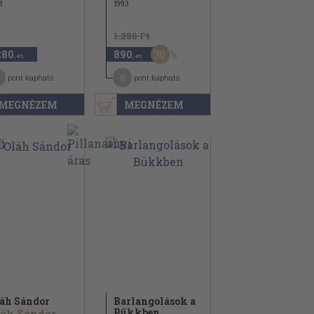
3
1993
1.280 Ft
30
280
890
,-Ft
,-Ft
8
pont kapható
pont kapható
MEGNÉZEM
MEGNÉZEM
áh Sándor
Barlangolások a
Bükkben
áh Sándor