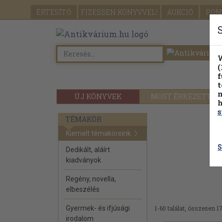
ÉRTESÍTŐ
FIZESSEN
KÖNYVVEL!
AUKCIÓ
PON
W
(
f
t
m
ÚJ KÖNYVEK
MOST ÉRKEZETT
h
s
TÉMAKÖR
Kiemelt témaköreink
S
Dedikált, aláírt
kiadványok
Regény, novella,
elbeszélés
Gyermek- és ifjúsági
1-60 találat, összesen 1
irodalom