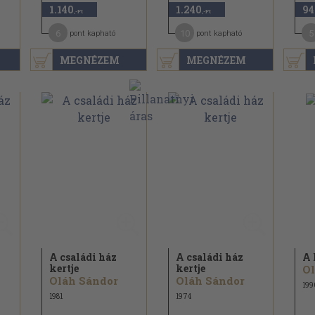
1.140
1.240
94
,-Ft
,-Ft
6
10
5
pont kapható
pont kapható
MEGNÉZEM
MEGNÉZEM
A családi ház
A családi ház
A 
kertje
kertje
Ol
Oláh Sándor
Oláh Sándor
199
1981
1974