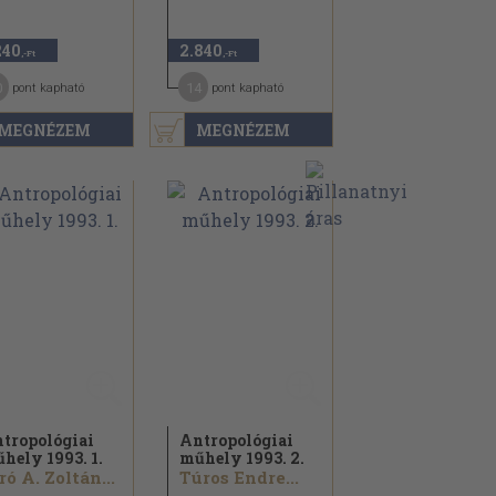
240
2.840
,-Ft
,-Ft
0
14
pont kapható
pont kapható
MEGNÉZEM
MEGNÉZEM
tropológiai
Antropológiai
hely 1993. 1.
műhely 1993. 2.
ró A. Zoltán...
Túros Endre...