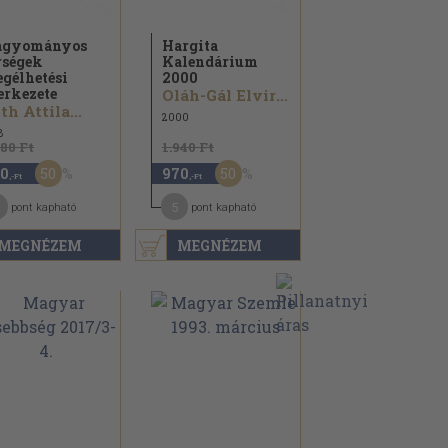
agyományos
Hargita
rségek
Kalendárium
gélhetési
2000
erkezete
Oláh-Gál Elvira...
th Attila...
2000
8
980 Ft
1.940 Ft
50
50
0
970
,-Ft
,-Ft
5
pont kapható
pont kapható
MEGNÉZEM
MEGNÉZEM