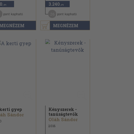
0
3.240
,-Ft
,-Ft
26
pont kapható
pont kapható
MEGNÉZEM
MEGNÉZEM
kerti gyep
Kényszerek -
tanúságtevők
áh Sándor
Oláh Sándor
0
2016