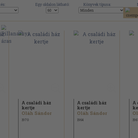
és:
Egy oldalon látható:
Könyvek típusa:
A családi ház
A családi ház
A 
kertje
kertje
ke
Oláh Sándor
Oláh Sándor
Ol
1970
1964
196