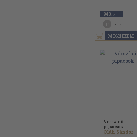
940
,-Ft
14
pont kapható
MEGNÉZEM
Vérszínű
pipacsok
Oláh Sándor