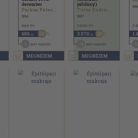
december
példány)
198
Farkas Péter...
Túros Endre...
1996
1997
960 Ft
3.840 Ft
2.
50
20
480
3.070
1.
,-Ft
,-Ft
2
15
1
pont kapható
pont kapható
MEGNÉZEM
MEGNÉZEM