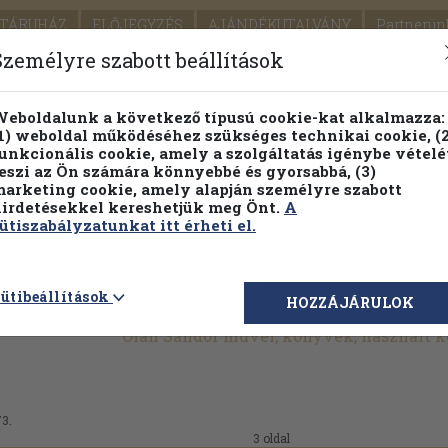
TÁRUHÁZ
ELŐJEGYZÉS
AJÁNDÉKUTALVÁNY
Partnerün
SZÁLLÍTÁS
SEGÍTSÉG
Személyre szabott beállítások
1.
Részletes kereső
Témaköri fa
eboldalunk a következő típusú cookie-kat alkalmazza:
1) weboldal működéséhez szükséges technikai cookie, (2
KIADV
unkcionális cookie, amely a szolgáltatás igénybe vételé
LEGNA
eszi az Ön számára könnyebbé és gyorsabbá, (3)
arketing cookie, amely alapján személyre szabott
PILLANATNYI ÁRAINK
FENNTARTHATÓ OLVASMÁN
irdetésekkel kereshetjük meg Önt.
A
ütiszabályzatunkat itt érheti el.
ütibeállítások
HOZZÁJÁRULOK
Oláh Sándor művei, könyvek, használt 
73.
3 oldal