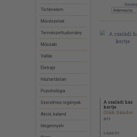
Rendez
Történelem
Művészetek
Természettudomány
Műszaki
Vallás
Életrajz
Háztartástan
Pszichológia
A családi ház
Szerelmes regények
kertje
Oláh Sándor
Akció, kaland
1973
Idegennyelv
1.440 Ft