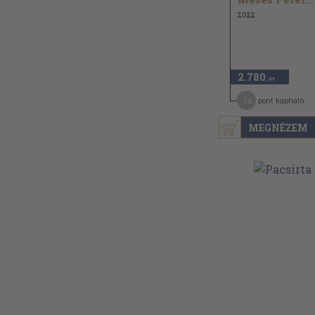
2022
2.780
,-Ft
14
pont kapható
MEGNÉZEM