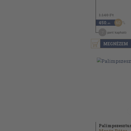
1.140 Ft
60
450
,-Ft
7
pont kapható
MEGNÉZEM
Palimpszesztu
Mesés Péter...