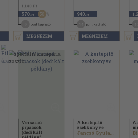
1.140 Ft
50
570
940
1.
,-Ft
,-Ft
9
14
1
pont kapható
pont kapható
MEGNÉZEM
MEGNÉZEM
Vérszínű
A kertépítő
An
pipacsok
zsebkönyve
mű
(dedikált
Jancsó Gyula...
Bi
példány)