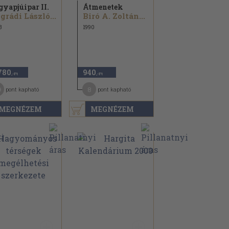
gyapjúipar II.
Átmenetek
grádi László...
Biró A. Zoltán...
3
1990
780
940
,-Ft
,-Ft
9
8
pont kapható
pont kapható
MEGNÉZEM
MEGNÉZEM