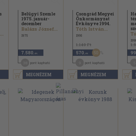
s
Belügyi Szemle
Csongrád Megyei
H
1975. január-
Önkormányzat
té
december
Évkönyve 1994.
me
sz
Balázs József...
Tóth István...
..
Tó
1975
1995
199
1.140 Ft
1.
50
7.580
570
99
,-Ft
,-Ft
38
9
5
pont kapható
pont kapható
MEGNÉZEM
MEGNÉZEM