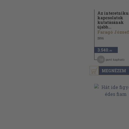
Az interetniku
kapcsolatok
kutatásának
újabb...
Faragó József.
1996
3.540
,-Ft
18
pont kapható
MEGNÉZEM