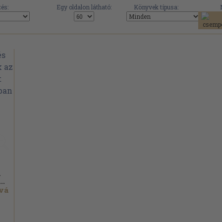
és:
Egy oldalon látható:
Könyvek típusa:
k
..
ová