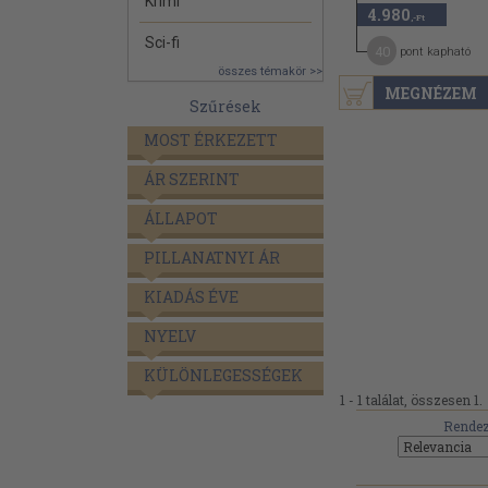
Krimi
4.980
,-Ft
Sci-fi
40
pont kapható
összes témakör >>
MEGNÉZEM
Szűrések
MOST ÉRKEZETT
ÁR SZERINT
ÁLLAPOT
PILLANATNYI ÁR
KIADÁS ÉVE
NYELV
KÜLÖNLEGESSÉGEK
1 - 1 találat, összesen 1.
Rendez