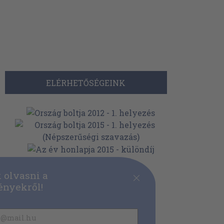
ELÉRHETŐSÉGEINK
 olvasni a
nyekről!