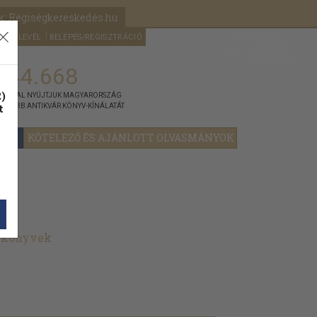
k: Régiségkereskedés.hu
A kosaram
HÍRLEVÉL
BELÉPÉS/REGISZTRÁCIÓ
MÉG
0
5000
Ft
144.668
)
ÁNNYAL NYÚJTJUK MAGYARORSZÁG
t
GYOBB ANTIKVÁR KÖNYV-KÍNÁLATÁT
YOK
KÖTELEZŐ ÉS AJÁNLOTT OLVASMÁNYOK
t könyvek