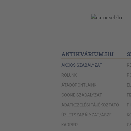
ANTIKVÁRIUM.HU
S
AKCIÓS SZABÁLYZAT
R
RÓLUNK
P
ÁTADÓPONTJAINK
E
COOKIE SZABÁLYZAT
F
ADATKEZELÉSI TÁJÉKOZTATÓ
P
ÜZLETSZABÁLYZAT/ÁSZF
K
KARRIER
C