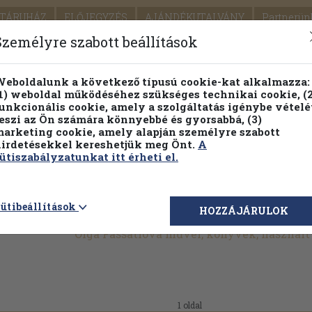
TÁRUHÁZ
ELŐJEGYZÉS
AJÁNDÉKUTALVÁNY
Partnerün
SZÁLLÍTÁS
SEGÍTSÉG
Személyre szabott beállítások
1.
Részletes kereső
Témaköri fa
eboldalunk a következő típusú cookie-kat alkalmazza:
1) weboldal működéséhez szükséges technikai cookie, (2
KIADV
unkcionális cookie, amely a szolgáltatás igénybe vételé
LEGNA
eszi az Ön számára könnyebbé és gyorsabbá, (3)
arketing cookie, amely alapján személyre szabott
PILLANATNYI ÁRAINK
FENNTARTHATÓ OLVASMÁN
irdetésekkel kereshetjük meg Önt.
A
ütiszabályzatunkat itt érheti el.
ütibeállítások
HOZZÁJÁRULOK
Olga Fassatiová művei, könyvek, használ
1 oldal