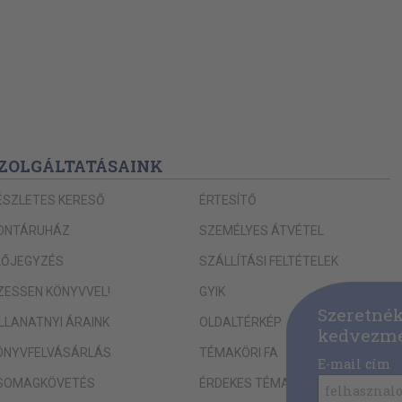
ZOLGÁLTATÁSAINK
ÉSZLETES KERESŐ
ÉRTESÍTŐ
ONTÁRUHÁZ
SZEMÉLYES ÁTVÉTEL
LŐJEGYZÉS
SZÁLLÍTÁSI FELTÉTELEK
IZESSEN KÖNYVVEL!
GYIK
Szeretnék
ILLANATNYI ÁRAINK
OLDALTÉRKÉP
kedvezmé
ÖNYVFELVÁSÁRLÁS
TÉMAKÖRI FA
E-mail cím
SOMAGKÖVETÉS
ÉRDEKES TÉMAKÖREINK