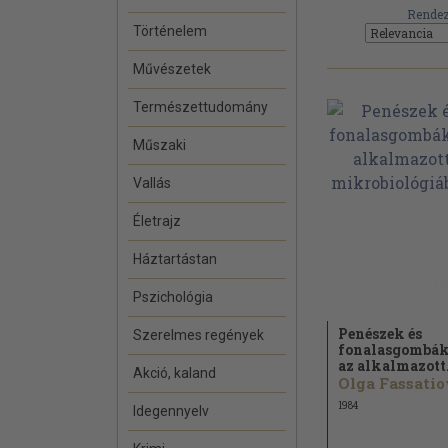
Rendez
Történelem
Művészetek
Természettudomány
Műszaki
Vallás
Életrajz
Háztartástan
Pszichológia
Penészek és
Szerelmes regények
fonalasgombá
az alkalmazott.
Akció, kaland
Olga Fassati
1984
Idegennyelv