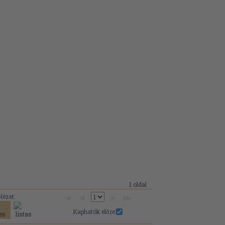
1 oldal
Nézet:
Kaphatók előre: