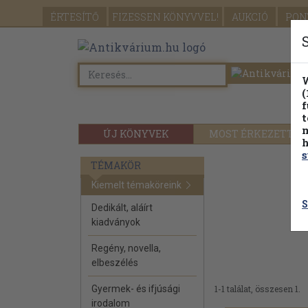
ÉRTESÍTŐ
FIZESSEN
KÖNYVVEL!
AUKCIÓ
PON
W
(
f
t
m
ÚJ KÖNYVEK
MOST ÉRKEZETT
h
s
TÉMAKÖR
Kiemelt témaköreink
S
Dedikált, aláírt
kiadványok
Regény, novella,
elbeszélés
Gyermek- és ifjúsági
1-1 találat, összesen 1.
irodalom