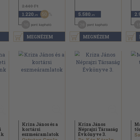
2.440 Ft
50
1.220
5.580
2.
,-Ft
,-Ft
10
28
1
pont kapható
pont kapható
MEGNÉZEM
MEGNÉZEM
Kriza János és a
Kriza János
Ma
i
kortársi
Néprajzi Társaság
tö
nk
eszmeáramlatok
Évkönyve 3.
So
..
Ortutay Gyula...
Dr. Kós Károly...