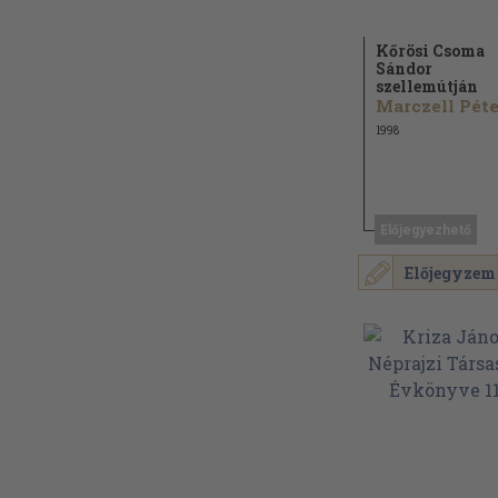
Kőrösi Csoma
Sándor
szellemútján
1998
Előjegyezhető
Előjegyzem