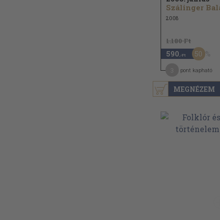
2008
1.180 Ft
50
590
,-Ft
3
pont kapható
MEGNÉZEM