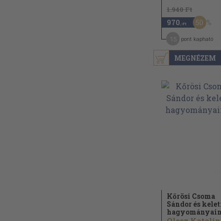
1.940 Ft
50
970
,-Ft
15
pont kapható
MEGNÉZEM
Kőrösi Csoma
Sándor és kelet
hagyományai
Olosz Katalin.