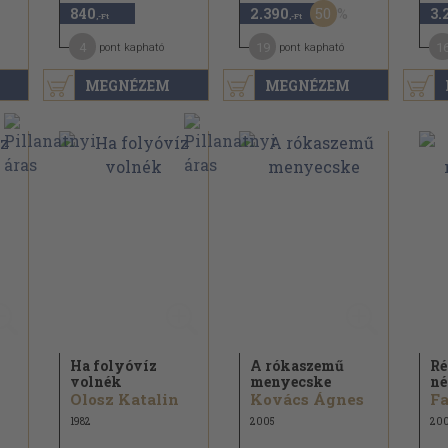
50
840
2.390
3.
,-Ft
,-Ft
4
19
1
pont kapható
pont kapható
MEGNÉZEM
MEGNÉZEM
Ha folyóvíz
A rókaszemű
Ré
volnék
menyecske
né
Olosz Katalin
Kovács Ágnes
Fa
1982
2005
20