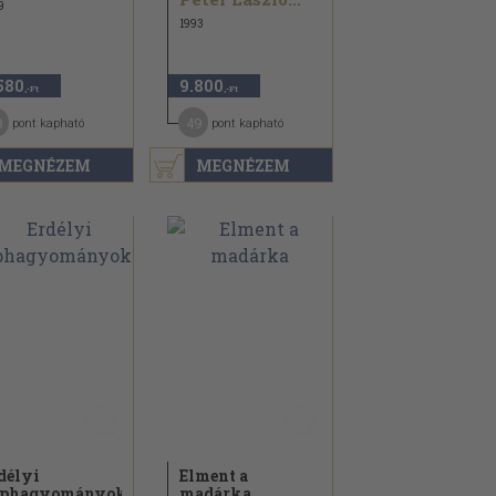
9
1993
580
9.800
,-Ft
,-Ft
8
49
pont kapható
pont kapható
MEGNÉZEM
MEGNÉZEM
délyi
Elment a
éphagyományok
madárka