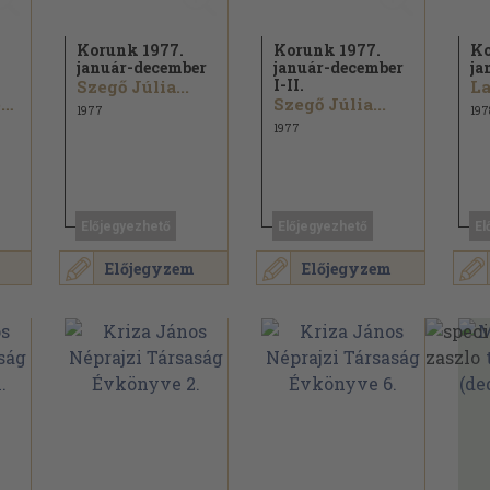
Korunk 1977.
Korunk 1977.
Ko
január-december
január-december
ja
I-II.
Szegő Júlia...
Marczell Péter...
Szegő Júlia...
1977
197
1977
Előjegyezhető
Előjegyezhető
El
Előjegyzem
Előjegyzem