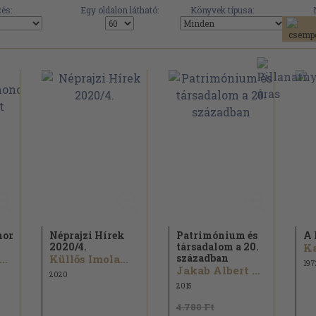
és:
Egy oldalon látható:
Könyvek típusa:
onostori
Néprajzi Hírek
Patrimónium és
A 
2020/
4.
társadalom a 20.
Ka
században
..
Küllős Imola...
197
Jakab Albert Zsolt...
2020
2015
4.780 Ft