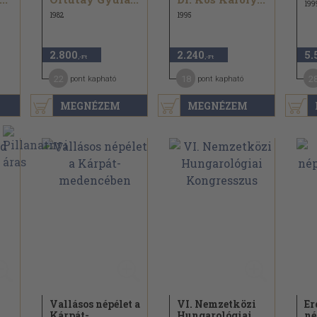
199
1982
1995
2.800
2.240
5.
,-Ft
,-Ft
22
18
2
pont kapható
pont kapható
MEGNÉZEM
MEGNÉZEM
Vallásos népélet a
VI. Nemzetközi
Er
Kárpát-
Hungarológiai
n