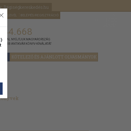
k: Régiségkereskedés.hu
A kosaram
HÍRLEVÉL
BELÉPÉS/REGISZTRÁCIÓ
MÉG
0
5000
Ft
144.668
)
ÁNNYAL NYÚJTJUK MAGYARORSZÁG
t
GYOBB ANTIKVÁR KÖNYV-KÍNÁLATÁT
YOK
KÖTELEZŐ ÉS AJÁNLOTT OLVASMÁNYOK
 könyvek