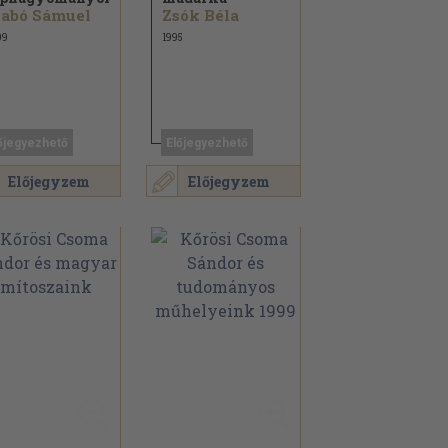
zabó Sámuel
Zsók Béla
09
1995
őjegyezhető
Előjegyezhető
Előjegyzem
Előjegyzem