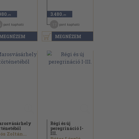
980
3.480
,-Ft
,-Ft
5
17
pont kapható
pont kapható
MEGNÉZEM
MEGNÉZEM
rosvásárhely
Régi és új
rténetéből
peregrináció I-
III.
ós Zoltán...
Péter László...