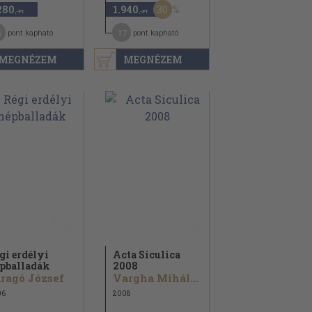
30
280
1.940
,-Ft
,-Ft
6
17
pont kapható
pont kapható
MEGNÉZEM
MEGNÉZEM
gi erdélyi
Acta Siculica
pballadák
2008
ragó József
Vargha Mihály...
06
2008