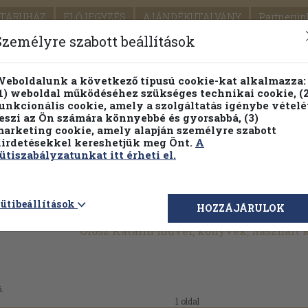
TÁRUHÁZ
ELŐJEGYZÉS
AJÁNDÉKUTALVÁNY
Partnerün
SZÁLLÍTÁS
SEGÍTSÉG
Személyre szabott beállítások
1.
Részletes kereső
Témaköri fa
eboldalunk a következő típusú cookie-kat alkalmazza:
1) weboldal működéséhez szükséges technikai cookie, (2
KIADV
unkcionális cookie, amely a szolgáltatás igénybe vételé
LEGNA
eszi az Ön számára könnyebbé és gyorsabbá, (3)
arketing cookie, amely alapján személyre szabott
PILLANATNYI ÁRAINK
FENNTARTHATÓ OLVASMÁN
irdetésekkel kereshetjük meg Önt.
A
ütiszabályzatunkat itt érheti el.
ütibeállítások
HOZZÁJÁRULOK
Olosz Katalin művei, könyvek, használt
.
1 oldal