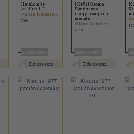
Hatalom és
Kőrösi Csoma
Kő
kultúra I-II.
Sándor és a
Sá
magyarság keleti
mí
Horváth Sándor...
Paksa Katalin...
eredete
Ga
2004
Olosz Katalin...
20
2000
Előjegyezhető
Előjegyezhető
El
Előjegyzem
Előjegyzem