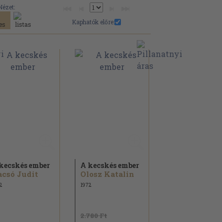
Nézet:
Kaphatók előre:
kecskés ember
A kecskés ember
csó Judit
Olosz Katalin
2
1972
2.780 Ft