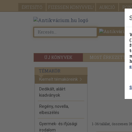
ÉRTESÍTŐ
FIZESSEN
KÖNYVVEL!
AUKCIÓ
PON
W
(
f
t
m
ÚJ KÖNYVEK
MOST ÉRKEZETT
h
s
TÉMAKÖR
Kiemelt témaköreink
S
Dedikált, aláírt
kiadványok
Regény, novella,
elbeszélés
Gyermek- és ifjúsági
1-36 találat, összesen 36
irodalom