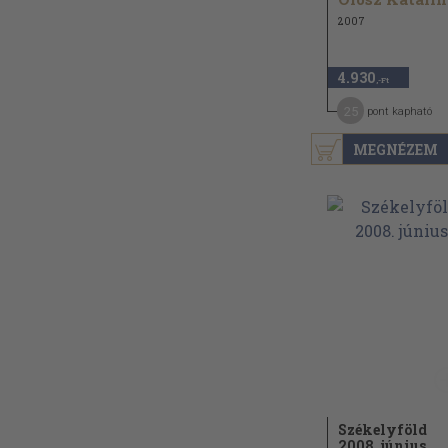
2007
4.930
,-Ft
25
pont kapható
MEGNÉZEM
Székelyföld
2008. június