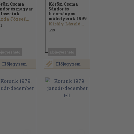
rösi Csoma
Kőrösi Csoma
ndor és magyar
Sándor és
toszaink
tudományos
műhelyeink 1999
zda József...
Király László...
02
1999
őjegyezhető
Előjegyezhető
Előjegyzem
Előjegyzem