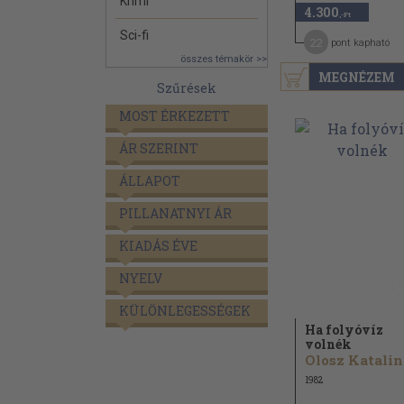
Krimi
4.300
,-Ft
Sci-fi
22
pont kapható
összes témakör >>
MEGNÉZEM
Szűrések
MOST ÉRKEZETT
ÁR SZERINT
ÁLLAPOT
PILLANATNYI ÁR
KIADÁS ÉVE
NYELV
KÜLÖNLEGESSÉGEK
Ha folyóvíz
volnék
Olosz Katalin
1982