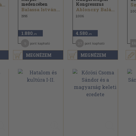
medencében
Kongresszus
Szálinger Balázs...
S
Balassa István...
Ablonczy Balázs...
20
1995
2006
1.880
4.580
,-Ft
,-Ft
9
37
El
pont kapható
pont kapható
MEGNÉZEM
MEGNÉZEM