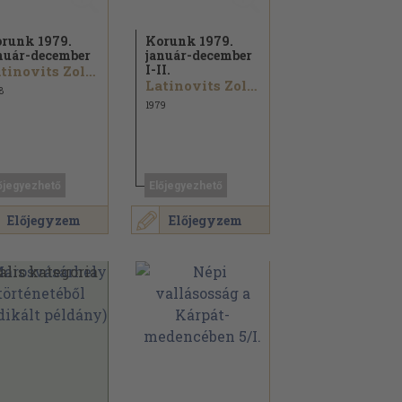
runk 1979.
Korunk 1979.
nuár-december
január-december
I-II.
Latinovits Zoltán...
Latinovits Zoltán...
8
1979
őjegyezhető
Előjegyezhető
Előjegyzem
Előjegyzem