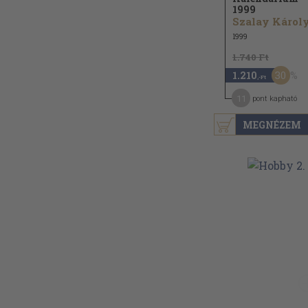
1999
Szalay Károly.
1999
1.740 Ft
30
1.210
,-Ft
11
pont kapható
MEGNÉZEM