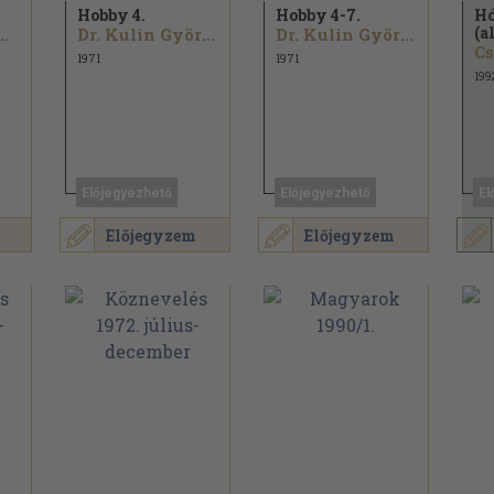
Hobby 4.
Hobby 4-7.
Hó
(a
.
Dr. Kulin György...
Dr. Kulin György...
Cs
1971
1971
199
Előjegyezhető
Előjegyezhető
El
Előjegyzem
Előjegyzem