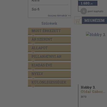
Krimi
1.680
,-Ft
Sci-fi
8
pont kapható
összes témakör >>
MEGNÉZEM
Szűrések
MOST ÉRKEZETT
ÁR SZERINT
ÁLLAPOT
PILLANATNYI ÁR
KIADÁS ÉVE
NYELV
KÜLÖNLEGESSÉGEK
Hobby 3.
Oldal Gábor...
1970