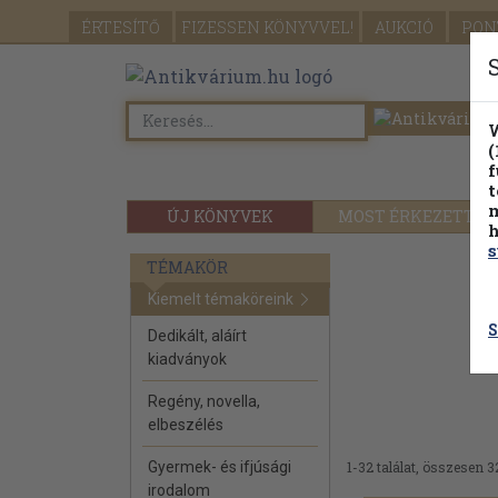
ÉRTESÍTŐ
FIZESSEN
KÖNYVVEL!
AUKCIÓ
PON
W
(
f
t
m
ÚJ KÖNYVEK
MOST ÉRKEZETT
h
s
TÉMAKÖR
Kiemelt témaköreink
S
Dedikált, aláírt
kiadványok
Regény, novella,
elbeszélés
Gyermek- és ifjúsági
1-32 találat, összesen 3
irodalom