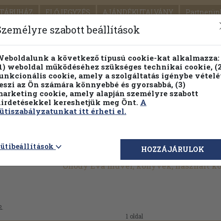
TÁRUHÁZ
ELŐJEGYZÉS
AJÁNDÉKUTALVÁNY
Partnerün
SZÁLLÍTÁS
SEGÍTSÉG
Személyre szabott beállítások
Részletes kereső
Témaköri fa
eboldalunk a következő típusú cookie-kat alkalmazza:
1) weboldal működéséhez szükséges technikai cookie, (2
unkcionális cookie, amely a szolgáltatás igénybe vételé
eszi az Ön számára könnyebbé és gyorsabbá, (3)
arketing cookie, amely alapján személyre szabott
PILLANATNYI ÁRAINK
FENNTARTHATÓ OLVASMÁN
irdetésekkel kereshetjük meg Önt.
A
ütiszabályzatunkat itt érheti el.
ütibeállítások
HOZZÁJÁRULOK
Ónody Éva művei, könyvek, használt k
2.
1 oldal