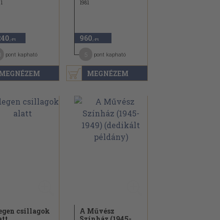
1
1981
240
960
,-Ft
,-Ft
0
5
pont kapható
pont kapható
MEGNÉZEM
MEGNÉZEM
egen csillagok
A Művész
att
Színház (1945-