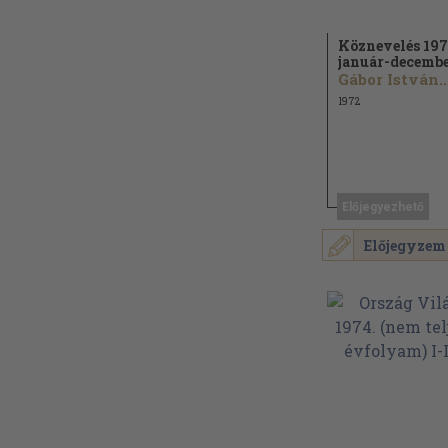
Köznevelés 197
január-decemb
Gábor István..
1972
Előjegyezhető
Előjegyzem