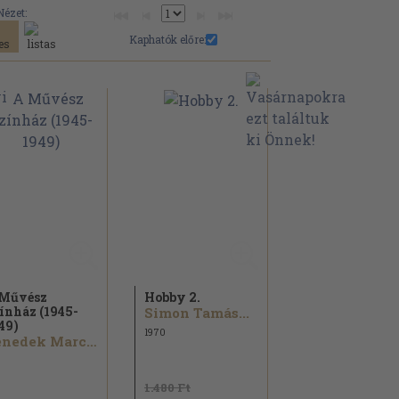
Nézet:
Kaphatók előre:
Művész
Hobby 2.
ínház (1945-
Simon Tamás...
49)
1970
Benedek Marcell...
1.480 Ft