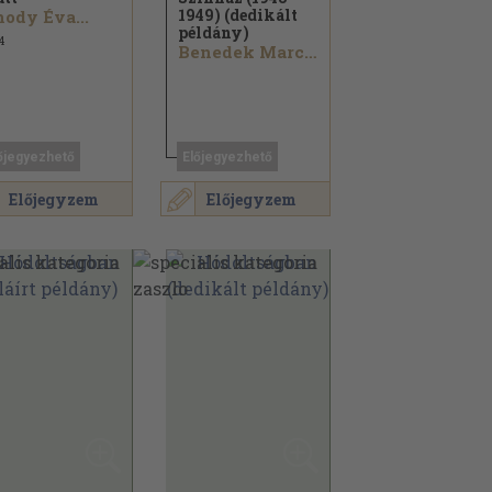
1949) (dedikált
ody Éva...
példány)
4
Benedek Marcell...
őjegyezhető
Előjegyezhető
Előjegyzem
Előjegyzem