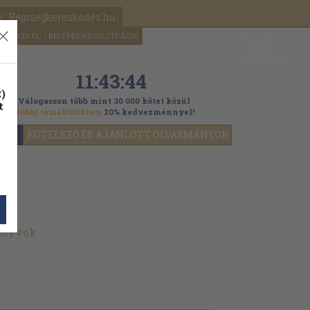
k: Régiségkereskedés.hu
A kosaram
HÍRLEVÉL
BELÉPÉS/REGISZTRÁCIÓ
MÉG
0
5000
Ft
11:43:42
)
Válogasson több mint 30 000 kötet közül
t
Hobbi témakörökben
20% kedvezménnyel!
YOK
KÖTELEZŐ ÉS AJÁNLOTT OLVASMÁNYOK
önyvek