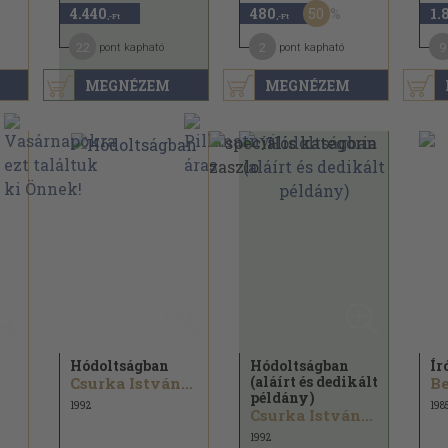
50
4.440
480
1.
,-Ft
,-Ft
22
2
9
pont kapható
pont kapható
MEGNÉZEM
MEGNÉZEM
Hódoltságban
Hódoltságban
Ír
(aláírt és dedikált
Csurka István...
Be
példány)
1992
198
Csurka István...
1992