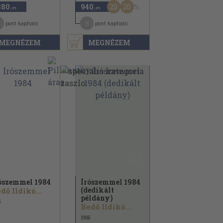
20
20
880
940
,-Ft
,-Ft
5
pont kapható
pont kapható
MEGNÉZEM
MEGNÉZEM
ószemmel 1984
Írószemmel 1984
(dedikált
dő Ildikó...
példány)
5
Bedő Ildikó...
1985