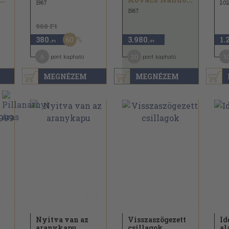
1987
202
1987
960 Ft
60
380
3.980
1.
,-Ft
,-Ft
6
20
1
pont kapható
pont kapható
MEGNÉZEM
MEGNÉZEM
Nyitva van az
Visszaszögezett
Id
aranykapu
csillagok
al