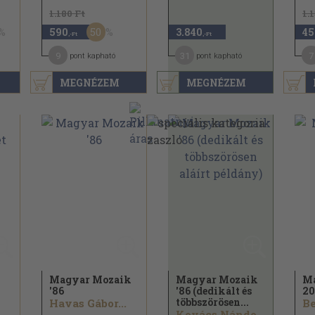
1.180 Ft
1.
50
590
3.840
45
,-Ft
,-Ft
9
31
7
pont kapható
pont kapható
MEGNÉZEM
MEGNÉZEM
Magyar Mozaik
Magyar Mozaik
Ma
'86
'86 (dedikált és
20
többszörösen...
Havas Gábor...
Be
agner István...
Kovács Nándor...