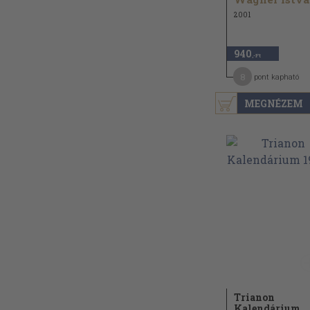
2001
940
,-Ft
8
pont kapható
MEGNÉZEM
Trianon
Kalendárium