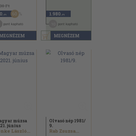
130 Ft
60
0
1.980
,-Ft
,-Ft
10
pont kapható
pont kapható
MEGNÉZEM
MEGNÉZEM
gyar múzsa
Olvasó nép 1981/
21. június
9.
nke László...
Rab Zsuzsa...