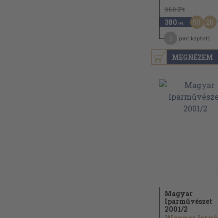
960 Ft
50
20
380
,-Ft
3
pont kapható
MEGNÉZEM
Magyar
Iparművészet
2001/
2
W