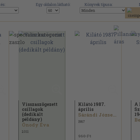
és:
Egy oldalon látható:
Könyvek típusa:
Visszaszögezett
Kilátó 1987.
A 
csillagok
április
Sz
(dedikált
19
Sárándi József...
példány)
1987
Ónody Éva
2011
960 Ft