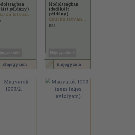
doltságban
Hódoltságban
láírt példány)
(dedikált
példány)
urka István...
Csurka István...
2
1992
őjegyezhető
Előjegyezhető
Előjegyzem
Előjegyzem