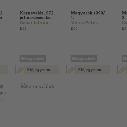
2.
Köznevelés 1972.
Magyarok 1990/
Ma
er
július-december
1.
2.
.
Gábor István...
Veres Péter...
Cs
1972
1990
199
Előjegyezhető
Előjegyezhető
El
Előjegyzem
Előjegyzem