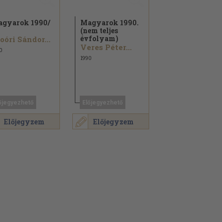
gyarok 1990/
Magyarok 1990.
(nem teljes
évfolyam)
oóri Sándor...
Veres Péter...
0
1990
őjegyezhető
Előjegyezhető
Előjegyzem
Előjegyzem