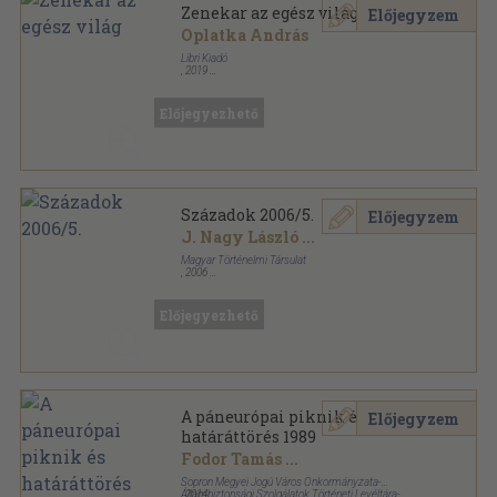
Zenekar az egész világ
Előjegyzem
Oplatka András
Libri Kiadó
,
2019
Fűzött kemény papírkötés
,
265
oldal
Előjegyezhető
Századok 2006/5.
Előjegyzem
J. Nagy László
...
Magyar Történelmi Társulat
,
2006
Ragasztott papírkötés
,
257
oldal
Századok sorozat
Előjegyezhető
A páneurópai piknik és
Előjegyzem
határáttörés 1989
Fodor Tamás
...
Sopron Megyei Jogú Város Önkormányzata-
Állambiztonsági Szolgálatok Történeti Levéltára-
,
2014