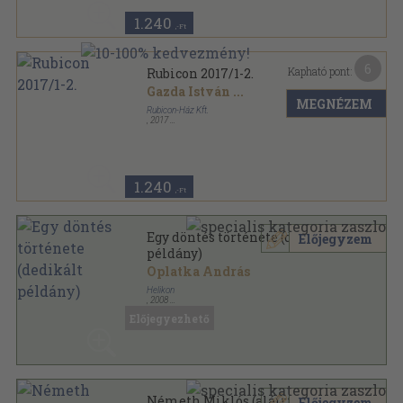
1.240
,-Ft
6
Kapható pont:
Rubicon 2017/1-2.
Gazda István
...
MEGNÉZEM
Rubicon-Ház Kft.
,
2017
Ragasztott papírkötés
,
161
oldal
Rubicon sorozat
1.240
,-Ft
Egy döntés története (dedikált
Előjegyzem
példány)
Oplatka András
Helikon
,
2008
Fűzött kemény papírkötés
,
339
oldal
Előjegyezhető
Németh Miklós (aláírt
Előjegyzem