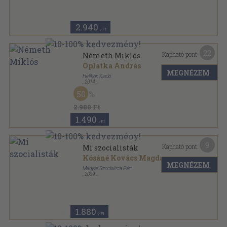
2.940
,-Ft
22
Kapható pont:
Németh Miklós
Oplatka András
MEGNÉZEM
Helikon Kiadó
,
2014
Fűzött kemény papírkötés
,
434
oldal
50
2.980 Ft
1.490
,-Ft
9
Kapható pont:
Mi szocialisták
Kósáné Kovács Magda
...
MEGNÉZEM
Magyar Szocialista Párt
,
2009
Fűzött kemény papírkötés
,
189
oldal
1.880
,-Ft