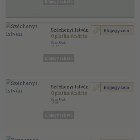
Előjegyezhető
Széchenyi István
Előjegyzem
Oplatka András
Osiris Kiadó
,
2010
Fűzött kemény papírkötés
,
545
oldal
Előjegyezhető
Széchenyi István
Előjegyzem
Oplatka András
Osiris Kiadó
,
2005
Fűzött kemény papírkötés
,
545
oldal
Előjegyezhető