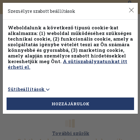
0
Toggle
Főmenü
Könyveink
navigation
Személyre szabott beállítások
Weboldalunk a következő típusú cookie-kat
alkalmazza: (1) weboldal működéséhez szükséges
technikai cookie, (2) funkcionális cookie, amely a
szolgáltatás igénybe vételét teszi az Ön számára
könnyebbé és gyorsabbá, (3) marketing cookie,
Válogasson több mint 1.000.000 kiadványunk közül
10-
amely alapján személyre szabott hirdetésekkel
100% kedvezménnyel!
kereshetjük meg Önt.
A sütiszabályzatunkat itt
érheti el.
Sütibeállítások
HOZZÁJÁRULOK
További szűrők