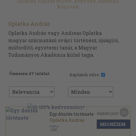
Oplatka András művei, könyvek, használt
könyvek
Oplatka András
Oplatka András vagy Andreas Oplatka
magyar származású svájci történész, újságíró,
műfordító, egyetemi tanár, a Magyar
Tudományos Akadémia külső tagja.
Összesen 47 találat
Kaphatók előre:
24
Kapható pont:
Egy döntés története
Oplatka András
MEGNÉZEM
Helikon
,
2008
Fűzött kemény papírkötés
,
339
oldal