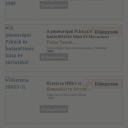
L'Harmattan Kiadó
Ragasztott papírkötés
,
159
oldal
Előjegyezhető
Páneurópai Piknik sorozat
A páneurópai Piknik és
Előjegyzem
határáttörés húsz év távlatából
Fodor Tamás
...
Sopron Megyei Város Önkormányzata-L'Harmattan
Kiadó
,
2010
Ragasztott papírkötés
,
139
oldal
Előjegyezhető
Páneurópai Piknik sorozat
História 1993/1-11.
Előjegyzem
Nemeskürty István
...
Pallas Lap- és Könyvkiadó Vállalat
,
1993
Könyvkötői kötés
,
360
oldal
História sorozat
Előjegyezhető