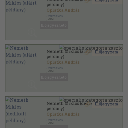
példány)
Oplatka András
Helikon Kiadó
,
2014
Fűzött kemény papírkötés
,
480
oldal
Előjegyezhető
Németh Miklós (aláírt
Előjegyzem
példány)
Oplatka András
Helikon Kiadó
,
2014
Fűzött kemény papírkötés
,
480
oldal
Előjegyezhető
Németh Miklós (dedikált
Előjegyzem
példány)
Oplatka András
Helikon Kiadó
,
2014
Fűzött kemény papírkötés
,
434
oldal