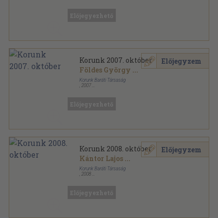
Ragasztott papírkötés
,
193
oldal
Hungaricum sorozat
Előjegyezhető
Korunk 2007. október
Előjegyzem
Földes György
...
Korunk Baráti Társaság
,
2007
Ragasztott papírkötés
,
128
oldal
Korunk sorozat
Előjegyezhető
Korunk 2008. október
Előjegyzem
Kántor Lajos
...
Korunk Baráti Társaság
,
2008
Ragasztott papírkötés
,
128
oldal
Korunk sorozat
Előjegyezhető