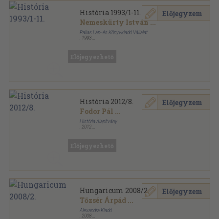
História 1993/1-11.
Előjegyzem
Nemeskürty István
...
Pallas Lap- és Könyvkiadó Vállalat
,
1993
Könyvkötői kötés
,
370
oldal
História sorozat
Előjegyezhető
História 2012/8.
Előjegyzem
Fodor Pál
...
História Alapítvány
,
2012
Tűzött kötés
,
34
oldal
História sorozat
Előjegyezhető
Hungaricum 2008/2.
Előjegyzem
Tőzsér Árpád
...
Alexandra Kiadó
,
2008