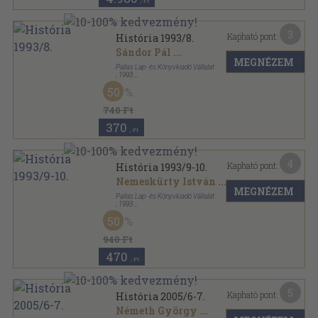
,-Ft
3
Kapható pont:
História 1993/8.
Sándor Pál
...
MEGNÉZEM
Pallas Lap- és Könyvkiadó Vállalat
,
1993
Tűzött kötés
,
35
oldal
50
História sorozat
740 Ft
370
,-Ft
4
Kapható pont:
História 1993/9-10.
Nemeskürty István
...
MEGNÉZEM
Pallas Lap- és Könyvkiadó Vállalat
,
1993
Tűzött kötés
,
67
oldal
50
História sorozat
940 Ft
470
,-Ft
5
Kapható pont:
História 2005/6-7.
Németh György
...