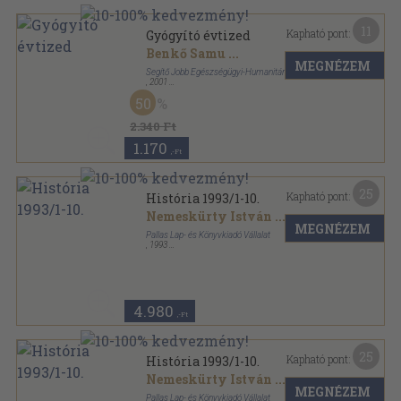
11
Kapható pont:
Gyógyító évtized
Benkő Samu
...
MEGNÉZEM
Segítő Jobb Egészségügyi-Humanitárius Alapítvány
,
2001
Ragasztott papírkötés
,
278
oldal
50
2.340 Ft
1.170
,-Ft
25
Kapható pont:
História 1993/1-10.
Nemeskürty István
...
MEGNÉZEM
Pallas Lap- és Könyvkiadó Vállalat
,
1993
Könyvkötői kötés
,
370
oldal
História sorozat
4.980
,-Ft
25
Kapható pont:
História 1993/1-10.
Nemeskürty István
...
MEGNÉZEM
Pallas Lap- és Könyvkiadó Vállalat