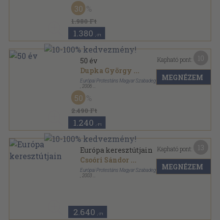
Fűzött kemény papírkötés
,
344
oldal
30
1.980 Ft
1.380
,-Ft
10
Kapható pont:
50 év
Dupka György
...
MEGNÉZEM
Európai Protestáns Magyar Szabadegyetem
,
2006
Ragasztott papírkötés
,
356
oldal
50
2.490 Ft
1.240
,-Ft
13
Kapható pont:
Európa keresztútjain
Csoóri Sándor
...
MEGNÉZEM
Európai Protestáns Magyar Szabadegyetem
,
2003
Ragasztott papírkötés
,
471
oldal
2.640
,-Ft