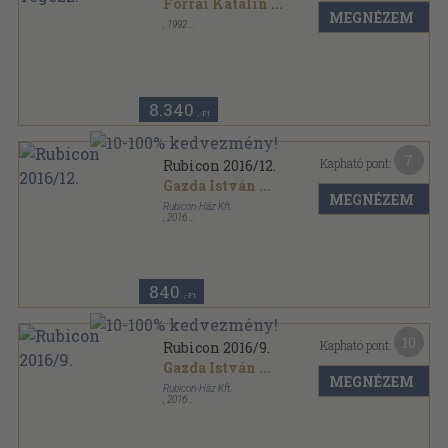
Forrai Katalin
...
MEGNÉZEM
,
1992
Ragasztott papírkötés
,
171
oldal
8.340
,-Ft
7
Kapható pont:
Rubicon 2016/12.
Gazda István
...
MEGNÉZEM
Rubicon-Ház Kft.
,
2016
Ragasztott papírkötés
,
81
oldal
Rubicon sorozat
840
,-Ft
10
Kapható pont:
Rubicon 2016/9.
Gazda István
...
MEGNÉZEM
Rubicon-Ház Kft.
,
2016
Ragasztott papírkötés
,
111
oldal
Rubicon sorozat