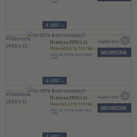
,
1993
Tűzött kötés
,
344
oldal
História sorozat
4.980
,-Ft
25
Kapható pont:
História 1993/1-11.
Nemeskürty István
...
MEGNÉZEM
Pallas Lap- és Könyvkiadó Vállalat
,
1993
Könyvkötői kötés
,
370
oldal
História sorozat
4.980
,-Ft
25
Kapható pont:
História 1993/1-11.
Nemeskürty István
...
MEGNÉZEM
Pallas Lap- és Könyvkiadó Vállalat
,
1993
Tűzött kötés
,
370
oldal
História sorozat
4.980