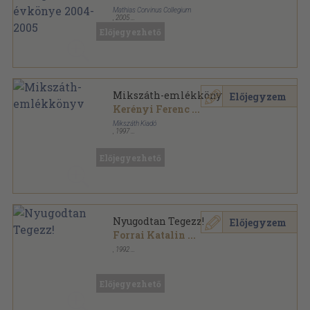
Mathias Corvinus Collegium
,
2005
Ragasztott papírkötés
,
176
oldal
Előjegyezhető
Mathias Corvinus Collegium évkönyve sorozat
Mikszáth-emlékkönyv
Előjegyzem
Kerényi Ferenc
...
Mikszáth Kiadó
,
1997
Ragasztott papírkötés
,
186
oldal
Előjegyezhető
Nyugodtan Tegezz!
Előjegyzem
Forrai Katalin
...
,
1992
Ragasztott papírkötés
,
171
oldal
Előjegyezhető