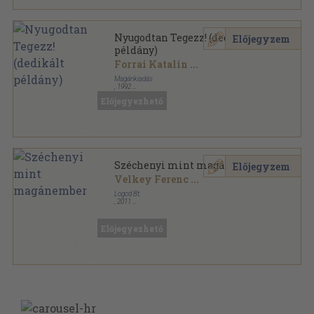
Nyugodtan Tegezz! (dedikált
Előjegyzem
példány)
Forrai Katalin
...
Magánkiadás
,
1992
Ragasztott papírkötés
,
171
oldal
Előjegyezhető
Széchenyi mint magánember
Előjegyzem
Velkey Ferenc
...
Logod Bt.
,
2011
Fűzött kemény papírkötés
,
160
oldal
Előjegyezhető