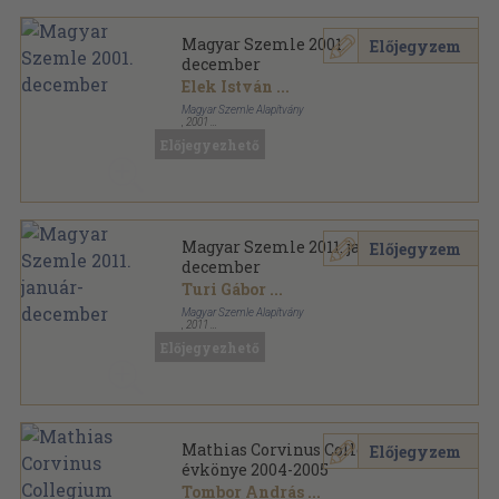
Magyar Szemle 2001.
Előjegyzem
december
Elek István
...
Magyar Szemle Alapítvány
,
2001
Ragasztott papírkötés
,
214
oldal
Előjegyezhető
Magyar Szemle sorozat
Magyar Szemle 2011. január-
Előjegyzem
december
Turi Gábor
...
Magyar Szemle Alapítvány
,
2011
Ragasztott papírkötés
,
1196
oldal
Előjegyezhető
Magyar Szemle sorozat
Mathias Corvinus Collegium
Előjegyzem
évkönye 2004-2005
Tombor András
...