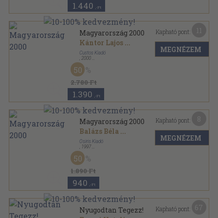
1.440
,-Ft
11
Kapható pont:
Magyarország 2000
Kántor Lajos
...
MEGNÉZEM
Custos Kiadó
,
2000
Ragasztott papírkötés
,
422
oldal
50
2.780 Ft
1.390
,-Ft
8
Kapható pont:
Magyarország 2000
Balázs Béla
...
MEGNÉZEM
Osiris Kiadó
,
1997
Ragasztott papírkötés
,
419
oldal
50
1.890 Ft
940
,-Ft
67
Kapható pont:
Nyugodtan Tegezz!